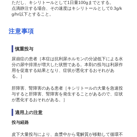
ただし、キシリトールとして1日量100gまでとする。
点滴静注する場合、その速度はキシリトールとして0.3g/k
g/hr以下とすること。
注意事項
慎重投与
尿崩症の患者［本症は抗利尿ホルモンの分泌低下による水
分の尿中排泄が増大した状態である。本剤の投与は利尿作
用を促進する結果となり、症状が悪化するおそれがあ
る。］
肝障害、腎障害のある患者［キシリトールの大量を急速投
与すると肝障害、腎障害を発生することがあるので、症状
が悪化するおそれがある。］
適用上の注意
投与経路
皮下大量投与により、血漿中から電解質が移動して循環不