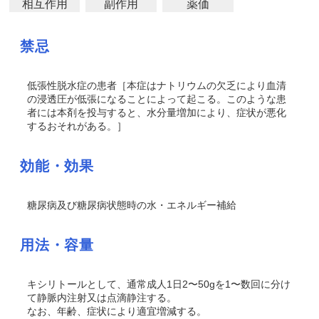
相互作用
副作用
薬価
禁忌
低張性脱水症の患者
［本症はナトリウムの欠乏により血清
の浸透圧が低張になることによって起こる。このような患
者には本剤を投与すると、水分量増加により、症状が悪化
するおそれがある。］
効能・効果
糖尿病及び糖尿病状態時の水・エネルギー補給
用法・容量
キシリトールとして、通常成人1日2〜50gを1〜数回に分け
て静脈内注射又は点滴静注する。
なお、年齢、症状により適宜増減する。