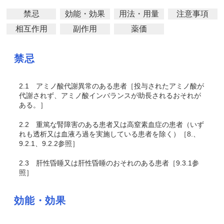
禁忌
効能・効果
用法・用量
注意事項
相互作用
副作用
薬価
禁忌
2.1
アミノ酸代謝異常のある患者［投与されたアミノ酸が
代謝されず、アミノ酸インバランスが助長されるおそれが
ある。］
2.2
重篤な腎障害のある患者又は高窒素血症の患者（いず
れも透析又は血液ろ過を実施している患者を除く）［8.、
9.2.1、9.2.2参照］
2.3
肝性昏睡又は肝性昏睡のおそれのある患者［9.3.1参
照］
効能・効果