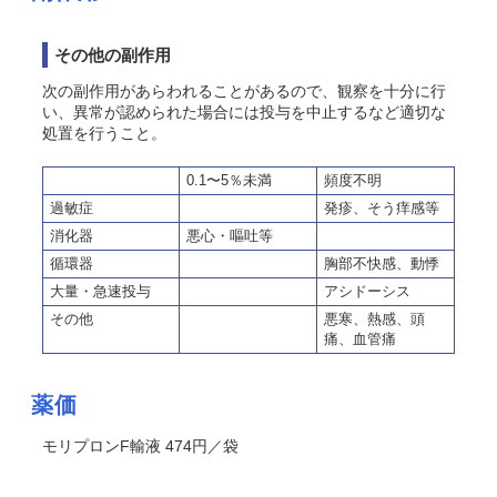
その他の副作用
次の副作用があらわれることがあるので、観察を十分に行
い、異常が認められた場合には投与を中止するなど適切な
処置を行うこと。
0.1〜5％未満
頻度不明
過敏症
発疹、そう痒感等
消化器
悪心・嘔吐等
循環器
胸部不快感、動悸
大量・急速投与
アシドーシス
その他
悪寒、熱感、頭
痛、血管痛
薬価
モリプロンF輸液 474円／袋