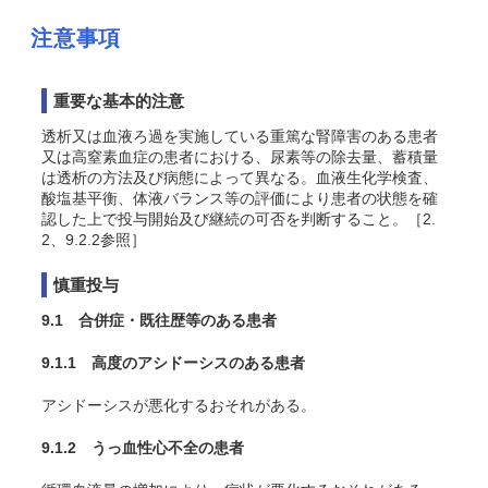
注意事項
重要な基本的注意
透析又は血液ろ過を実施している重篤な腎障害のある患者
又は高窒素血症の患者における、尿素等の除去量、蓄積量
は透析の方法及び病態によって異なる。血液生化学検査、
酸塩基平衡、体液バランス等の評価により患者の状態を確
認した上で投与開始及び継続の可否を判断すること。［2.
2、9.2.2参照］
慎重投与
9.1 合併症・既往歴等のある患者
9.1.1 高度のアシドーシスのある患者
アシドーシスが悪化するおそれがある。
9.1.2 うっ血性心不全の患者