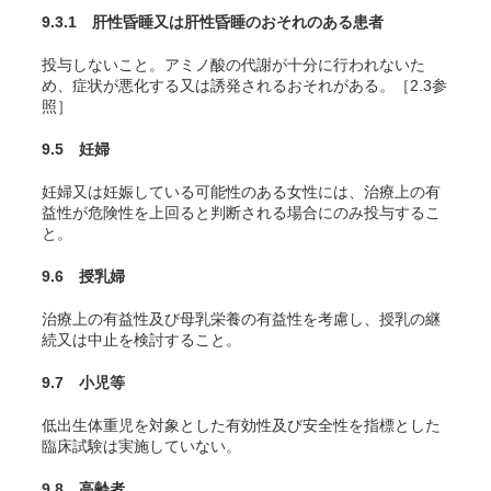
9.3.1 肝性昏睡又は肝性昏睡のおそれのある患者
投与しないこと。アミノ酸の代謝が十分に行われないた
め、症状が悪化する又は誘発されるおそれがある。［2.3参
照］
9.5 妊婦
妊婦又は妊娠している可能性のある女性には、治療上の有
益性が危険性を上回ると判断される場合にのみ投与するこ
と。
9.6 授乳婦
治療上の有益性及び母乳栄養の有益性を考慮し、授乳の継
続又は中止を検討すること。
9.7 小児等
低出生体重児を対象とした有効性及び安全性を指標とした
臨床試験は実施していない。
9.8 高齢者