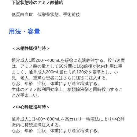
下記状態時のアミノ酸補給
低蛋白血症、低栄養状態、手術前後
用法・容量
＜末梢静脈投与時＞
通常成人1回200〜400mLを緩徐に点滴静注する。投与速度
は、アミノ酸の量として60分間に10g前後が体内利用に望
ましく、通常成人200mL当たり約120分を基準とし、小
児、老人、重篤な患者にはさらに緩徐に注入する。
なお、年齢、症状、体重により適宜増減する。
生体のアミノ酸利用効率上、糖類輸液剤と同時投与するこ
とが望ましい。
＜中心静脈投与時＞
通常成人1日400〜800mLを高カロリー輸液法により中心静
脈内に持続点滴注入する。
なお、年齢、症状、体重により適宜増減する。