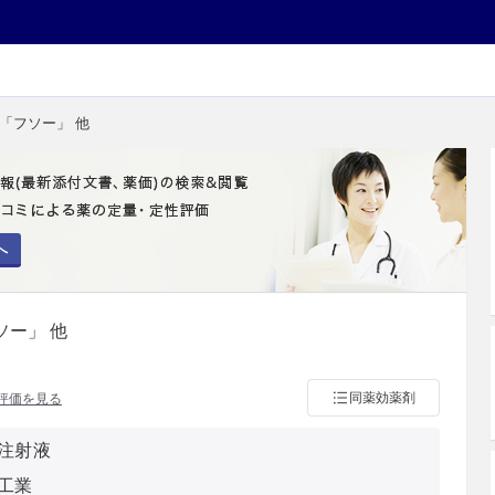
L「フソー」 他
へ
ソー」 他
同薬効薬剤
評価を見る
注射液
工業