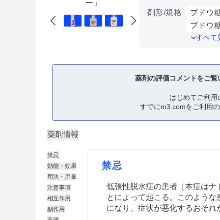
ー」
剤形/規格
ブドウ糖注
ブドウ糖注
すべて
薬剤の評価コメントをご覧
はじめてご利用
すでにm3.comをご利用
薬剤情報
禁忌
禁忌
効能・効果
用法・用量
低張性脱水症の患者［本症はナ
注意事項
とによって起こる。このような
相互作用
になり、症状が悪化するおそれ
副作用
薬価