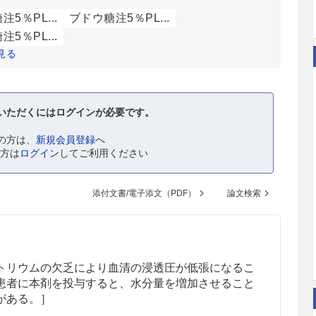
5％PL...
ブドウ糖注5％PL...
5％PL...
見る
いただくにはログインが必要です。
の方は、
新規会員登録
へ
の方は
ログイン
してご利用ください
添付文書/電子添文（PDF）
論文検索
トリウムの欠乏により血清の浸透圧が低張になるこ
患者に本剤を投与すると、水分量を増加させること
がある。］