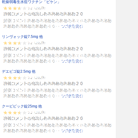
乾燥弱毒生水痘ワクチン「ビケン」
リンヴォック錠7.5mg 他
デエビゴ錠2.5mg 他
クービビック錠25mg 他