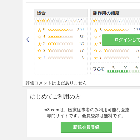
ブドウ糖の投与速度が速い場合
れがある。
慎重投与
9.1 合併症・既往歴等のある
ログインし
9.1.1 カリウム欠乏傾向のあ
ブドウ糖の投与によりカリウ
下し、症状が悪化するおそれ
9.1.2 糖尿病の患者
評価コメントはまだありません
血糖値が上昇することにより
はじめてご利用の方
9.1.3 尿崩症の患者
m3.comは、医療従事者のみ利用可能な医療
専門サイトです。会員登録は無料です。
水分、電解質等に影響を与え
新規会員登録
9.2 腎機能障害患者