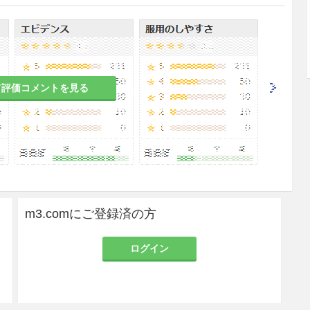
に急激に中止することにより、低血糖を起こすおそ
患者
て評価コメントを見る
る患者
ムが細胞内に移行し、一時的に血清カリウム値が低
がある。
、症状が悪化するおそれがある。
m3.comにご登録済の方
ログイン
るため、症状が悪化するおそれがある。