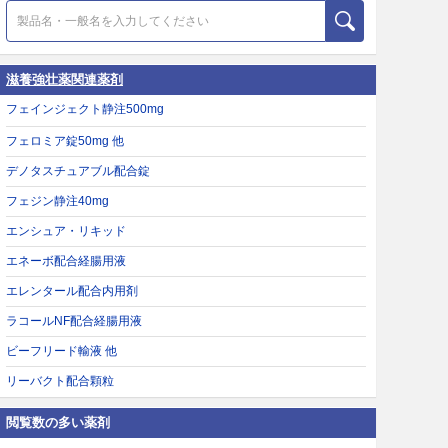
滋養強壮薬関連薬剤
フェインジェクト静注500mg
フェロミア錠50mg 他
デノタスチュアブル配合錠
フェジン静注40mg
エンシュア・リキッド
エネーボ配合経腸用液
エレンタール配合内用剤
ラコールNF配合経腸用液
ビーフリード輸液 他
リーバクト配合顆粒
閲覧数の多い薬剤