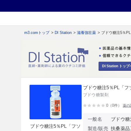
m3.comトップ
>
DI Station
>
滋養強壮薬
> ブドウ糖注5％P
DI Station トップ
ブドウ糖注5％PL「フ
ブドウ糖製剤
0（0件）
薬の
一般名
ブドウ糖
ブドウ糖注5％PL「フソ
製造/販売
扶桑薬品