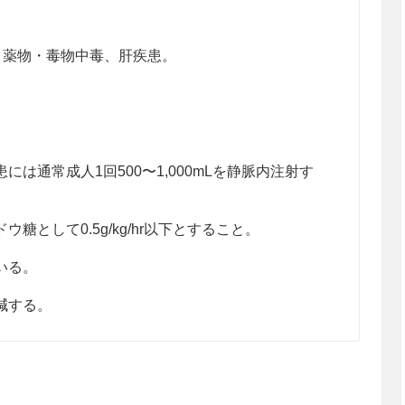
、薬物・毒物中毒、肝疾患。
は通常成人1回500〜1,000mLを静脈内注射す
糖として0.5g/kg/hr以下とすること。
いる。
減する。