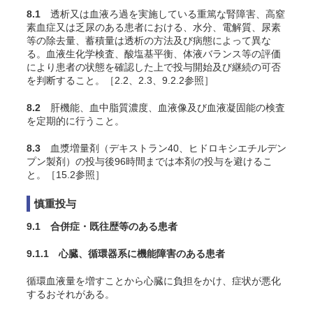
8.1
透析又は血液ろ過を実施している重篤な腎障害、高窒
素血症又は乏尿のある患者における、水分、電解質、尿素
等の除去量、蓄積量は透析の方法及び病態によって異な
る。血液生化学検査、酸塩基平衡、体液バランス等の評価
により患者の状態を確認した上で投与開始及び継続の可否
を判断すること。［2.2、2.3、9.2.2参照］
8.2
肝機能、血中脂質濃度、血液像及び血液凝固能の検査
を定期的に行うこと。
8.3
血漿増量剤（デキストラン40、ヒドロキシエチルデン
プン製剤）の投与後96時間までは本剤の投与を避けるこ
と。［15.2参照］
慎重投与
9.1 合併症・既往歴等のある患者
9.1.1 心臓、循環器系に機能障害のある患者
循環血液量を増すことから心臓に負担をかけ、症状が悪化
するおそれがある。