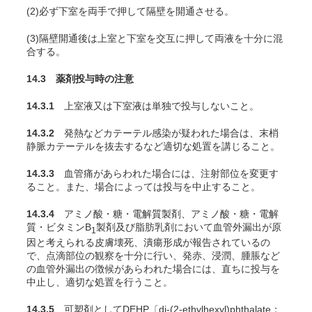
(2)必ず下室を両手で押して隔壁を開通させる。
(3)隔壁開通後は上室と下室を交互に押して両液を十分に混
合する。
14.3 薬剤投与時の注意
14.3.1
上室液又は下室液は単独で投与しないこと。
14.3.2
発熱などカテーテル感染が疑われた場合は、末梢
静脈カテーテルを抜去するなど適切な処置を講じること。
14.3.3
血管痛があらわれた場合には、注射部位を変更す
ること。また、場合によっては投与を中止すること。
14.3.4
アミノ酸・糖・電解質製剤、アミノ酸・糖・電解
質・ビタミンB
製剤及び脂肪乳剤において血管外漏出が原
1
因と考えられる皮膚壊死、潰瘍形成が報告されているの
で、点滴部位の観察を十分に行い、発赤、浸潤、腫脹など
の血管外漏出の徴候があらわれた場合には、直ちに投与を
中止し、適切な処置を行うこと。
14.3.5
可塑剤としてDEHP〔di-(2-ethylhexyl)phthalate；