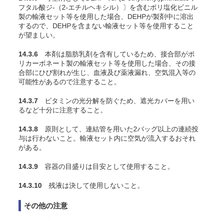
フタル酸ジ-（2-エチルヘキシル）〕を含むポリ塩化ビニル
製の輸液セット等を使用した場合、DEHPが製剤中に溶出
するので、DEHPを含まない輸液セット等を使用すること
が望ましい。
14.3.6
本剤は脂肪乳剤を含有しているため、接合部がポ
リカーボネート製の輸液セット等を使用した場合、その接
合部にひび割れが生じ、血液及び薬液漏れ、空気混入等の
可能性があるので注意すること。
14.3.7
ビタミンの光分解を防ぐため、遮光カバーを用い
るなど十分に注意すること。
14.3.8
原則として、連結管を用いた2バッグ以上の連続投
与は行わないこと。輸液セット内に空気が流入するおそれ
がある。
14.3.9
容器の目盛りは目安として使用すること。
14.3.10
残液は決して使用しないこと。
その他の注意