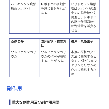
パーキンソン病治
レボドパの有効性
ピリドキシン塩酸
療薬レボドパ
を減じるおそれが
塩はレボドパの血
ある。
中での脱炭酸化を
促進し、レボドパ
の脳内作用部位ヘ
の到達量を減少さ
せる。
薬剤名等
臨床症状・措置方
機序・危険因子
法
ワルファリンカリ
ワルファリンカリ
本剤の原料のダイ
ウム
ウムの作用が減弱
ズ油に由来するビ
することがある。
タミンK1がワルフ
ァリンカリウムの
作用に拮抗するた
め。
副作用
重大な副作用及び副作用用語