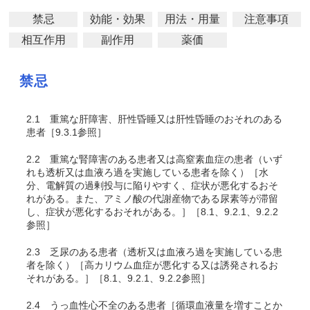
禁忌
効能・効果
用法・用量
注意事項
相互作用
副作用
薬価
禁忌
2.1
重篤な肝障害、肝性昏睡又は肝性昏睡のおそれのある
患者［9.3.1参照］
2.2
重篤な腎障害のある患者又は高窒素血症の患者（いず
れも透析又は血液ろ過を実施している患者を除く）［水
分、電解質の過剰投与に陥りやすく、症状が悪化するおそ
れがある。また、アミノ酸の代謝産物である尿素等が滞留
し、症状が悪化するおそれがある。］［8.1、9.2.1、9.2.2
参照］
2.3
乏尿のある患者（透析又は血液ろ過を実施している患
者を除く）［高カリウム血症が悪化する又は誘発されるお
それがある。］［8.1、9.2.1、9.2.2参照］
2.4
うっ血性心不全のある患者［循環血液量を増すことか