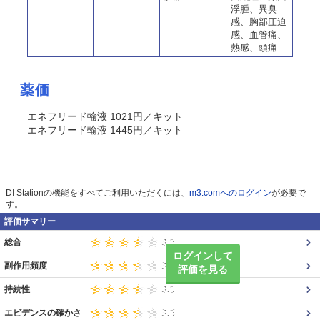
浮腫、異臭
感、胸部圧迫
感、血管痛、
熱感、頭痛
薬価
エネフリード輸液 1021円／キット
エネフリード輸液 1445円／キット
DI Stationの機能をすべてご利用いただくには、
m3.comへのログイン
が必要で
す。
評価サマリー
総合
ログインして
副作用頻度
評価を見る
持続性
エビデンスの確かさ