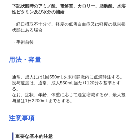
下記状態時のアミノ酸、電解質、カロリー、脂肪酸、水溶
性ビタミン及び水分の補給
・経口摂取不十分で、軽度の低蛋白血症又は軽度の低栄養
状態にある場合
・手術前後
用法・容量
通常、成人には1回550mLを末梢静脈内に点滴静注する。
投与速度は、通常、成人550mL当たり120分を基準とす
る。
なお、症状、年齢、体重に応じて適宜増減するが、最大投
与量は1日2200mLまでとする。
注意事項
重要な基本的注意