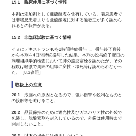
15.1 臨床使用に基づく情報
本剤は添加剤として亜硫酸塩を含有している。喘息患者で
は非喘息患者よりも亜硫酸塩に対する過敏症が多く認めら
れるとの報告がある。
15.2 非臨床試験に基づく情報
イヌにデキストラン40を2時間持続投与し、投与終了直後
から本剤を4日間持続投与した結果、本剤の投与終了翌日の
病理組織学的検査において肺の脂肪塞栓を認めたが、その
程度は軽微で周囲の組織に変性・壊死等は認められなかっ
た。［8.3参照］
取扱上の注意
20.1
液漏れの原因となるので、強い衝撃や鋭利なものと
の接触等を避けること。
20.2
品質保持のために遮光性及びガスバリア性の外袋で
包装し、脱酸素剤を封入しているので、外袋は使用時まで
開封しないこと。
20.3
以下の場合には使用しないこと。