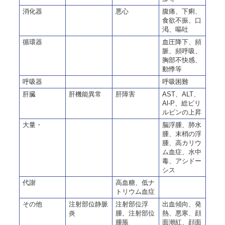
消化器
悪心
腹痛、下痢、
食欲不振、口
渇、嘔吐
循環器
血圧降下、頻
脈、頻呼吸、
胸部不快感、
動悸等
呼吸器
呼吸困難
肝臓
肝機能異常
肝障害
AST、ALT、
Al-P、総ビリ
ルビンの上昇
大量・
脳浮腫、肺水
腫、末梢の浮
腫、高カリウ
ム血症、水中
毒、アシドー
シス
代謝
高血糖、低ナ
トリウム血症
その他
注射部位静脈
注射部位浮
出血傾向、発
炎
腫、注射部位
熱、悪寒、顔
腫脹
面潮紅、顔面