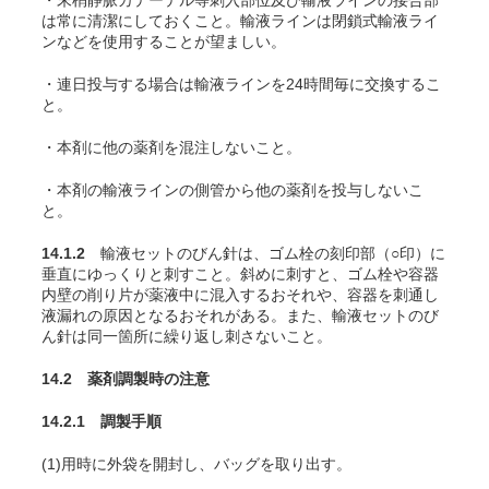
・末梢静脈カテーテル等刺入部位及び輸液ラインの接合部
は常に清潔にしておくこと。輸液ラインは閉鎖式輸液ライ
ンなどを使用することが望ましい。
・連日投与する場合は輸液ラインを24時間毎に交換するこ
と。
・本剤に他の薬剤を混注しないこと。
・本剤の輸液ラインの側管から他の薬剤を投与しないこ
と。
14.1.2
輸液セットのびん針は、ゴム栓の刻印部（○印）に
垂直にゆっくりと刺すこと。斜めに刺すと、ゴム栓や容器
内壁の削り片が薬液中に混入するおそれや、容器を刺通し
液漏れの原因となるおそれがある。また、輸液セットのび
ん針は同一箇所に繰り返し刺さないこと。
14.2 薬剤調製時の注意
14.2.1 調製手順
(1)用時に外袋を開封し、バッグを取り出す。