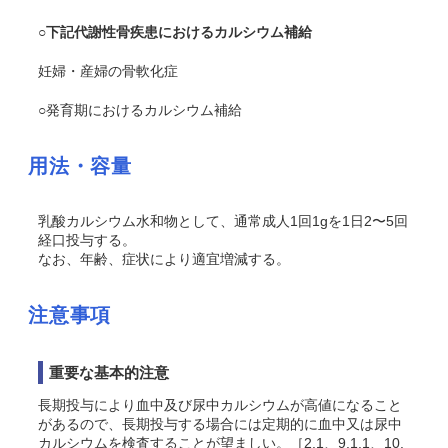
○下記代謝性骨疾患におけるカルシウム補給
妊婦・産婦の骨軟化症
○発育期におけるカルシウム補給
用法・容量
乳酸カルシウム水和物として、通常成人1回1gを1日2〜5回
経口投与する。
なお、年齢、症状により適宜増減する。
注意事項
重要な基本的注意
長期投与により血中及び尿中カルシウムが高値になること
があるので、長期投与する場合には定期的に血中又は尿中
カルシウムを検査することが望ましい。［2.1、9.1.1、10.