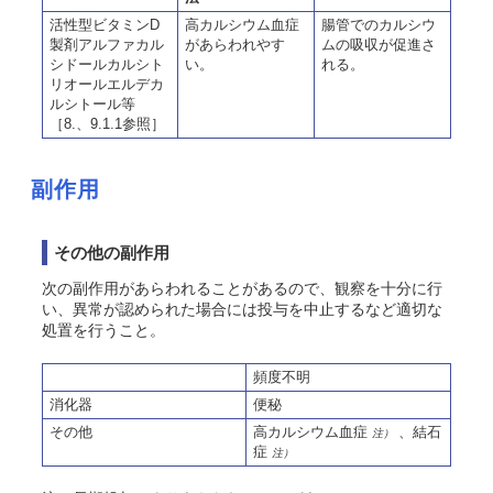
活性型ビタミンD
高カルシウム血症
腸管でのカルシウ
製剤アルファカル
があらわれやす
ムの吸収が促進さ
シドールカルシト
い。
れる。
リオールエルデカ
ルシトール等
［8.、9.1.1参照］
副作用
その他の副作用
次の副作用があらわれることがあるので、観察を十分に行
い、異常が認められた場合には投与を中止するなど適切な
処置を行うこと。
頻度不明
消化器
便秘
その他
高カルシウム血症
、結石
注）
症
注）