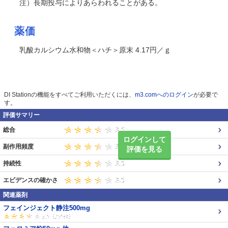
注）長期投与によりあらわれることがある。
薬価
乳酸カルシウム水和物＜ハチ＞原末 4.17円／ｇ
DI Stationの機能をすべてご利用いただくには、
m3.comへのログイン
が必要で
す。
評価サマリー
総合
ログインして
副作用頻度
評価を見る
持続性
エビデンスの確かさ
関連薬剤
フェインジェクト静注500mg