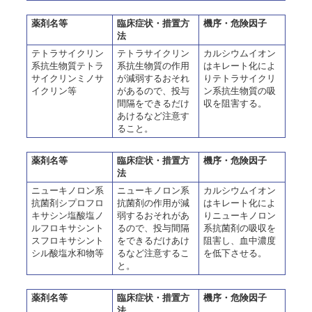
薬剤名等
臨床症状・措置方
機序・危険因子
法
テトラサイクリン
テトラサイクリン
カルシウムイオン
系抗生物質テトラ
系抗生物質の作用
はキレート化によ
サイクリンミノサ
が減弱するおそれ
りテトラサイクリ
イクリン等
があるので、投与
ン系抗生物質の吸
間隔をできるだけ
収を阻害する。
あけるなど注意す
ること。
薬剤名等
臨床症状・措置方
機序・危険因子
法
ニューキノロン系
ニューキノロン系
カルシウムイオン
抗菌剤シプロフロ
抗菌剤の作用が減
はキレート化によ
キサシン塩酸塩ノ
弱するおそれがあ
りニューキノロン
ルフロキサシント
るので、投与間隔
系抗菌剤の吸収を
スフロキサシント
をできるだけあけ
阻害し、血中濃度
シル酸塩水和物等
るなど注意するこ
を低下させる。
と。
薬剤名等
臨床症状・措置方
機序・危険因子
法