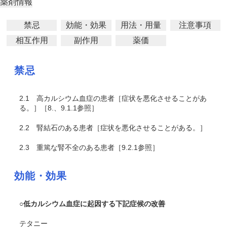
薬剤情報
禁忌
効能・効果
用法・用量
注意事項
相互作用
副作用
薬価
禁忌
2.1
高カルシウム血症の患者［症状を悪化させることがあ
る。］［8.、9.1.1参照］
2.2
腎結石のある患者［症状を悪化させることがある。］
2.3
重篤な腎不全のある患者［9.2.1参照］
効能・効果
○低カルシウム血症に起因する下記症候の改善
テタニー