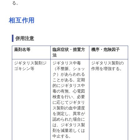
る。
相互作用
併用注意
薬剤名等
臨床症状・措置方
機序・危険因子
法
ジギタリス製剤ジ
ジギタリス中毒
ジギタリス製剤の
ゴキシン等
（不整脈、ショッ
作用を増強する。
ク）があらわれる
ことがある。定期
的にジギタリス中
毒の有無、心電図
検査を行い、必要
に応じてジギタリ
ス製剤の血中濃度
を測定し、異常が
認められた場合に
は、ジギタリス製
剤を減量若しくは
中止する。