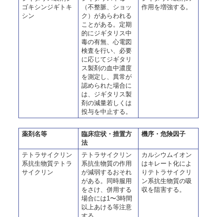
ゴキシンジギトキ
（不整脈、ショッ
作用を増強する。
シン
ク）があらわれる
ことがある。定期
的にジギタリス中
毒の有無、心電図
検査を行い、必要
に応じてジギタリ
ス製剤の血中濃度
を測定し、異常が
認められた場合に
は、ジギタリス製
剤の減量若しくは
投与を中止する。
薬剤名等
臨床症状・措置方
機序・危険因子
法
テトラサイクリン
テトラサイクリン
カルシウムイオン
系抗生物質テトラ
系抗生物質の作用
はキレート化によ
サイクリン
が減弱するおそれ
りテトラサイクリ
がある。同時服用
ン系抗生物質の吸
をさけ、併用する
収を阻害する。
場合には1〜3時間
以上あける等注意
する。