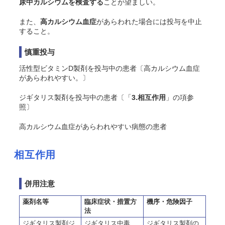
尿中カルシウムを検査する
ことが望ましい。
また、
高カルシウム血症
があらわれた場合には投与を中止
すること。
慎重投与
活性型ビタミンD製剤を投与中の患者〔高カルシウム血症
があらわれやすい。〕
ジギタリス製剤を投与中の患者〔「
3.相互作用
」の項参
照〕
高カルシウム血症があらわれやすい病態の患者
相互作用
併用注意
薬剤名等
臨床症状・措置方
機序・危険因子
法
ジギタリス製剤ジ
ジギタリス中毒
ジギタリス製剤の