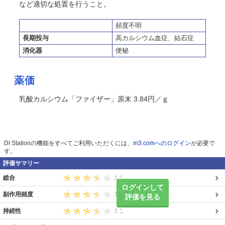
など適切な処置を行うこと。
頻度不明
長期投与
高カルシウム血症、結石症
消化器
便秘
薬価
乳酸カルシウム「ファイザー」原末 3.84円／ｇ
DI Stationの機能をすべてご利用いただくには、
m3.comへのログイン
が必要で
す。
評価サマリー
総合
ログインして
副作用頻度
評価を見る
持続性