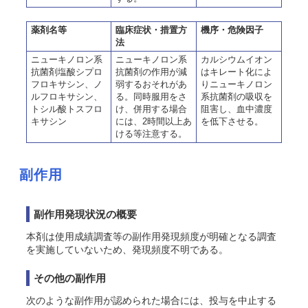
薬剤名等
臨床症状・措置方
機序・危険因子
法
ニューキノロン系
ニューキノロン系
カルシウムイオン
抗菌剤塩酸シプロ
抗菌剤の作用が減
はキレート化によ
フロキサシン、ノ
弱するおそれがあ
りニューキノロン
ルフロキサシン、
る。同時服用をさ
系抗菌剤の吸収を
トシル酸トスフロ
け、併用する場合
阻害し、血中濃度
キサシン
には、2時間以上あ
を低下させる。
ける等注意する。
副作用
副作用発現状況の概要
本剤は使用成績調査等の副作用発現頻度が明確となる調査
を実施していないため、発現頻度不明である。
その他の副作用
次のような副作用が認められた場合には、投与を中止する