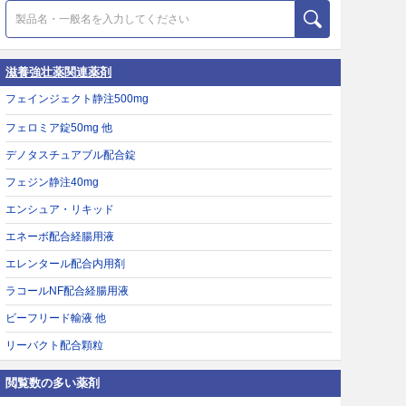
滋養強壮薬関連薬剤
フェインジェクト静注500mg
フェロミア錠50mg 他
デノタスチュアブル配合錠
フェジン静注40mg
エンシュア・リキッド
エネーボ配合経腸用液
エレンタール配合内用剤
ラコールNF配合経腸用液
ビーフリード輸液 他
リーバクト配合顆粒
閲覧数の多い薬剤