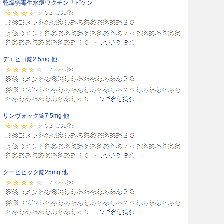
乾燥弱毒生水痘ワクチン「ビケン」
デエビゴ錠2.5mg 他
リンヴォック錠7.5mg 他
クービビック錠25mg 他