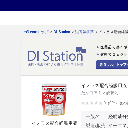
m3.comトップ
>
DI Station
>
滋養強壮薬
> イノラス配合経
DI Station トップ
イノラス配合経腸用液
たん白アミノ酸製剤
0（0件）
薬の
一般名
経腸成分
イノラス配合経腸用液
製造/販売
イーエヌ