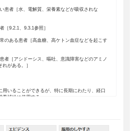
い患者［水、電解質、栄養素などが吸収されな
.2.1、9.3.1参照］
常のある患者［高血糖、高ケトン血症などを起こす
患者［アシドーシス、嘔吐、意識障害などのアミノ
それがある。］
に用いることができるが、特に長期にわたり、経口
栄養補給に使用する。
937.5mL（900〜1,500kcal）を経管又は経口投
〜400mL/時間とし、持続的又は1日数回に分けて