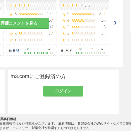
又は数回に分けて投与する。なお、年齢、体重、症状
増減する。
て評価コメントを見る
投与を開始し、特に観察を十分に行うこと。下痢な
は、速度を下げて症状の改善を待つ、若しくは減量
処置を行うこと。
元素の不足を生じる可能性があるので、必要に応じ
m3.comにご登録済の方
ログイン
患者
社薬事日報社
最新情報ではない可能性がございます。 最新情報は、各製薬会社のWebサイトなどでご確
ある。
ますが、エムスリー、製薬会社が推奨するものではありません。