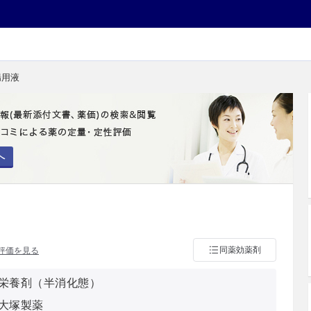
腸用液
へ
同薬効薬剤
評価を見る
栄養剤（半消化態）
大塚製薬