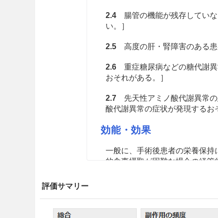
2.4
腸管の機能が残存していな
い。］
2.5
高度の肝・腎障害のある患者［9
2.6
重症糖尿病などの糖代謝異
おそれがある。］
2.7
先天性アミノ酸代謝異常の
酸代謝異常の症状が発現するお
効能・効果
一般に、手術後患者の栄養保持
的食事摂取が困難な場合の経管
用法・容量
評価サマリー
通常、成人標準量として1日562.5〜
与する。経管投与の投与速度は50