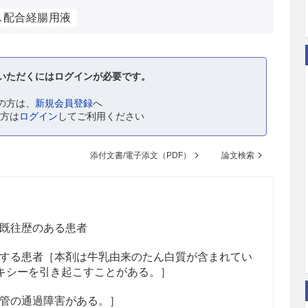
ス配合経腸用液
いただくにはログインが必要です。
の方は、
新規会員登録
へ
の方は
ログイン
してご利用ください
添付文書/電子添文（PDF）
論文検索
既往歴のある患者
する患者［本剤は牛乳由来のたん白質が含まれてい
キシーを引き起こすことがある。］
管の通過障害がある。］