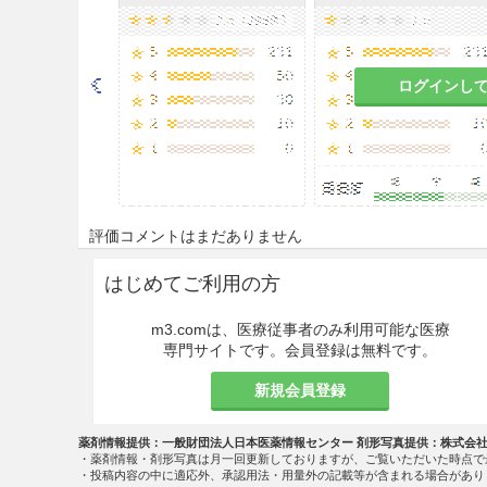
投与する。経口投与は1日1回
により投与量、投与速度を適宜
注意事項
ログインし
重要な基本的注意
8.1
投与初期には、低速度から
どの副作用が認められた場合に
又は投与を中止するなど適切な
評価コメントはまだありません
8.2
ビタミン、電解質及び微量
はじめてご利用の方
て補給すること。
m3.comは、医療従事者のみ利用可能な医療
慎重投与
専門サイトです。会員登録は無料です。
9.1 合併症・既往歴等のある
新規会員登録
9.1.1 短腸症候群の患者
薬剤情報提供：一般財団法人日本医薬情報センター 剤形写真提供：株式会
・薬剤情報・剤形写真は月一回更新しておりますが、ご覧いただいた時点で
下痢の増悪をきたすおそれが
・投稿内容の中に適応外、承認用法・用量外の記載等が含まれる場合があり