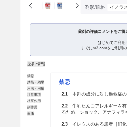
剤形/規格
イノラ
薬剤の評価コメントをご覧
はじめてご利用
すでにm3.comをご利用
薬剤情報
禁忌
禁忌
効能・効果
用法・用量
2.1
本剤の成分に対し過敏症の
注意事項
相互作用
2.2
牛乳たん白アレルギーを有
副作用
るため、ショック、アナフィラ
薬価
2.3
イレウスのある患者［消化