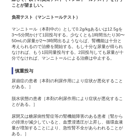
ことが望ましい。
負荷テスト（マンニトールテスト）
マンニトール（本剤中の）として0.2g/kgあるいは12.5gを
3〜5分間かけて1回投与する。少なくとも1時間当たり30〜
50mLの尿量が2〜3時間出るようならば、腎機能は十分と
考えられるので治療を開始する。もし十分な尿量が得られ
なければ、もう1回同量投与する。2回投与しても尿量が十
分でなければ、マンニトールによる治療は中止する。
慎重投与
尿崩症の患者［本剤の利尿作用により症状が悪化すること
がある。］
脱水状態の患者［本剤の利尿作用により症状が悪化するこ
とがある。］
尿閉又は糖尿病性腎症等の腎機能障害のある患者［腎から
の排泄が減少していると、血漿浸透圧が上昇し、循環血液
量が増加することにより、急性腎不全があらわれることが
ある。］