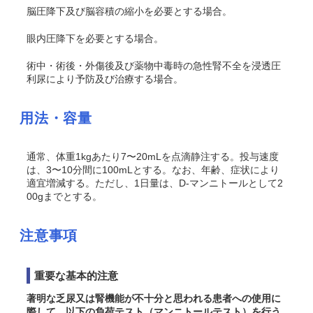
脳圧降下及び脳容積の縮小を必要とする場合。
眼内圧降下を必要とする場合。
術中・術後・外傷後及び薬物中毒時の急性腎不全を浸透圧
利尿により予防及び治療する場合。
用法・容量
通常、体重1kgあたり7〜20mLを点滴静注する。投与速度
は、3〜10分間に100mLとする。なお、年齢、症状により
適宜増減する。ただし、1日量は、D-マンニトールとして2
00gまでとする。
注意事項
重要な基本的注意
著明な乏尿又は腎機能が不十分と思われる患者への使用に
際して、以下の負荷テスト（マンニトールテスト）を行う