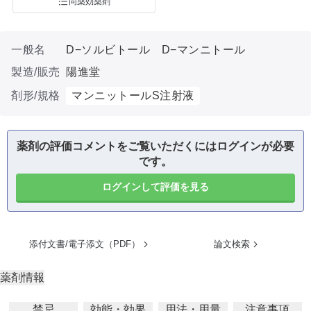
同薬効薬剤
一般名
D−ソルビトール D−マンニトール
製造/販売
陽進堂
剤形/規格
マンニットールS注射液
薬剤の評価コメントをご覧いただくにはログインが必要
です。
ログインして評価を見る
添付文書/電子添文（PDF）
論文検索
薬剤情報
禁忌
効能・効果
用法・用量
注意事項