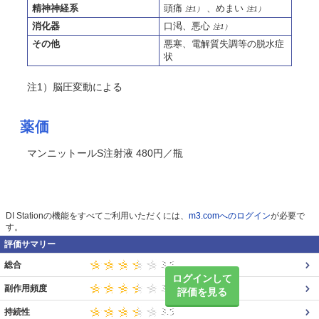
精神神経系
頭痛
、めまい
注1）
注1）
消化器
口渇、悪心
注1）
その他
悪寒、電解質失調等の脱水症
状
注1）脳圧変動による
薬価
マンニットールS注射液 480円／瓶
DI Stationの機能をすべてご利用いただくには、
m3.comへのログイン
が必要で
す。
評価サマリー
総合
ログインして
副作用頻度
評価を見る
持続性