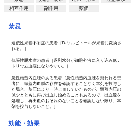
相互作用
副作用
薬価
禁忌
遺伝性果糖不耐症の患者［D-ソルビトールが果糖に変換さ
れる。］
低張性脱水症の患者［過剰水分が細胞外液に入り込み低ナ
トリウム血症になりやすい。］
急性頭蓋内血腫のある患者［急性頭蓋内血腫を疑われる患
者に、頭蓋内血腫の存在を確認することなく本剤を投与し
た場合、脳圧により一時止血していたものが、頭蓋内圧の
減少とともに再び出血し始めることもあるので、出血源を
処理し、再出血のおそれのないことを確認しない限り、本
剤を投与しないこと。］
効能・効果