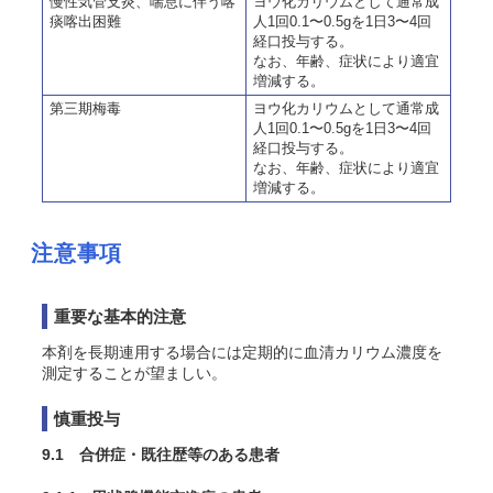
慢性気管支炎、喘息に伴う喀
ヨウ化カリウムとして通常成
痰喀出困難
人1回0.1〜0.5gを1日3〜4回
経口投与する。
なお、年齢、症状により適宜
増減する。
第三期梅毒
ヨウ化カリウムとして通常成
人1回0.1〜0.5gを1日3〜4回
経口投与する。
なお、年齢、症状により適宜
増減する。
注意事項
重要な基本的注意
本剤を長期連用する場合には定期的に血清カリウム濃度を
測定することが望ましい。
慎重投与
9.1 合併症・既往歴等のある患者