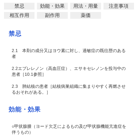
禁忌
効能・効果
用法・用量
注意事項
相互作用
副作用
薬価
禁忌
2.1
本剤の成分又はヨウ素に対し、過敏症の既往歴のある
者
2.2
エプレレノン（高血圧症）、エサキセレノンを投与中の
患者［10.1参照］
2.3
肺結核の患者［結核病巣組織に集まりやすく再燃させ
るおそれがある。］
効能・効果
○甲状腺腫（ヨード欠乏によるもの及び甲状腺機能亢進症を
伴うもの）