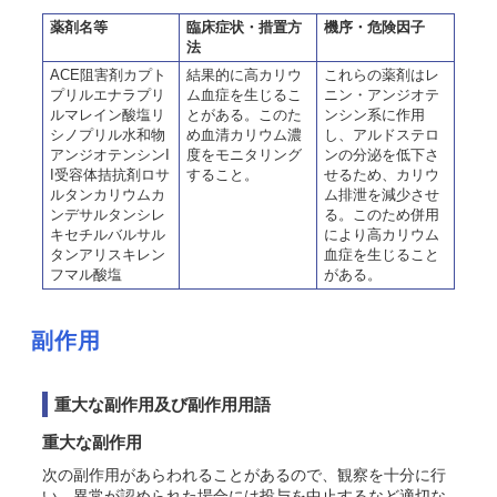
薬剤名等
臨床症状・措置方
機序・危険因子
法
ACE阻害剤カプト
結果的に高カリウ
これらの薬剤はレ
プリルエナラプリ
ム血症を生じるこ
ニン・アンジオテ
ルマレイン酸塩リ
とがある。このた
ンシン系に作用
シノプリル水和物
め血清カリウム濃
し、アルドステロ
アンジオテンシンI
度をモニタリング
ンの分泌を低下さ
I受容体拮抗剤ロサ
すること。
せるため、カリウ
ルタンカリウムカ
ム排泄を減少させ
ンデサルタンシレ
る。このため併用
キセチルバルサル
により高カリウム
タンアリスキレン
血症を生じること
フマル酸塩
がある。
副作用
重大な副作用及び副作用用語
重大な副作用
次の副作用があらわれることがあるので、観察を十分に行
い、異常が認められた場合には投与を中止するなど適切な