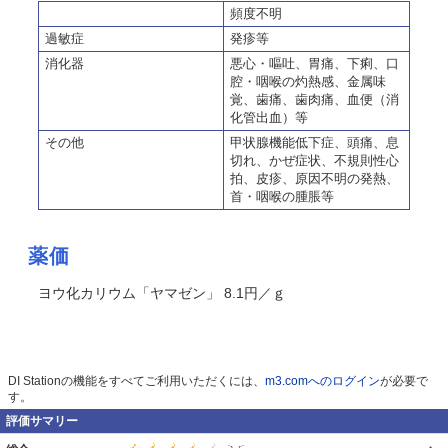
頻度不明
過敏症
発疹等
消化器
悪心・嘔吐、胃痛、下痢、口
腔・咽喉の灼熱感、金属味
覚、歯痛、歯肉痛、血便（消
化管出血）等
その他
甲状腺機能低下症、頭痛、息
切れ、かぜ症状、不規則性心
拍、皮疹、原因不明の発熱、
首・咽喉の腫脹等
薬価
ヨウ化カリウム「ヤマゼン」 8.1円／ｇ
DI Stationの機能をすべてご利用いただくには、
m3.comへのログイン
が必要で
す。
評価サマリー