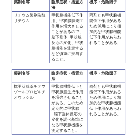
薬剤名等
臨床症状・措置方
機序・危険因子
法
リチウム製剤炭酸
甲状腺機能低下作
両剤とも甲状腺機
リチウム
用、甲状腺腫発症
能低下作用がある
作用を増大させる
ため併用により相
ことがあるので、
加的な甲状腺機能
脳下垂体−甲状腺
低下作用があらわ
反応の変化、甲状
れることがある。
腺機能を測定する
など慎重に投与す
ること。
薬剤名等
臨床症状・措置方
機序・危険因子
法
抗甲状腺薬チアマ
甲状腺機能低下と
両剤とも甲状腺機
ゾールプロピルチ
甲状腺腫生成作用
能低下作用がある
オウラシル
を増強させること
ため併用により相
がある。このため
加的な甲状腺機能
定期的に甲状腺
低下作用があらわ
−脳下垂体反応の
れることがある。
変化を調べ基準に
なる甲状腺機能を
測定すること。