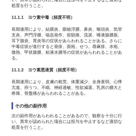
処置を行うこと。
11.1.1 ヨウ素中毒
（頻度不明）
長期連用により、結膜炎、眼瞼浮腫、鼻炎、喉頭炎、気管
支炎、声門浮腫、喘息発作、前額痛、流涎、唾液腺腫脹、
耳下腺炎、胃炎等の症状があらわれることがある。さらに
中毒症状が進行すると発疹、面疱、せつ、蕁麻疹、水疱、
微熱、甲状腺腫、粘液水腫等の症状があらわれることがあ
る。
11.1.2 ヨウ素悪液質
（頻度不明）
長期連用により、皮膚の粗荒、体重減少、全身衰弱、心悸
亢進、抑うつ、不眠、神経過敏、性欲減退、乳房の腫大と
疼痛、骨盤痛があらわれることがある。
その他の副作用
次の副作用があらわれることがあるので、観察を十分に行
い、異常が認められた場合には投与を中止するなど適切な
処置を行うこと。