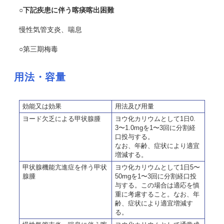
○下記疾患に伴う喀痰喀出困難
慢性気管支炎、喘息
○第三期梅毒
用法・容量
効能又は効果
用法及び用量
ヨード欠乏による甲状腺腫
ヨウ化カリウムとして1日0.
3〜1.0mgを1〜3回に分割経
口投与する。
なお、年齢、症状により適宜
増減する。
甲状腺機能亢進症を伴う甲状
ヨウ化カリウムとして1日5〜
腺腫
50mgを1〜3回に分割経口投
与する。この場合は適応を慎
重に考慮すること。なお、年
齢、症状により適宜増減す
る。