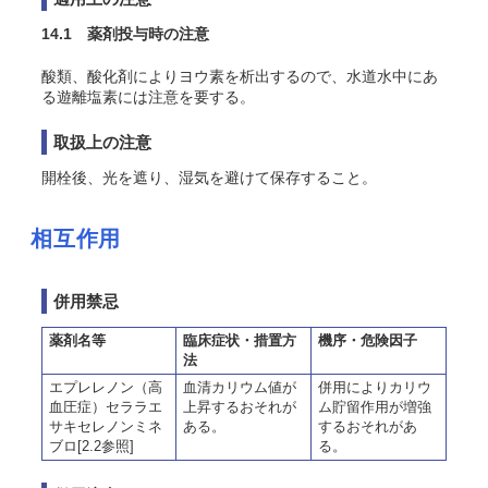
14.1 薬剤投与時の注意
酸類、酸化剤によりヨウ素を析出するので、水道水中にあ
る遊離塩素には注意を要する。
取扱上の注意
開栓後、光を遮り、湿気を避けて保存すること。
相互作用
併用禁忌
薬剤名等
臨床症状・措置方
機序・危険因子
法
エプレレノン（高
血清カリウム値が
併用によりカリウ
血圧症）セララエ
上昇するおそれが
ム貯留作用が増強
サキセレノンミネ
ある。
するおそれがあ
ブロ[2.2参照]
る。