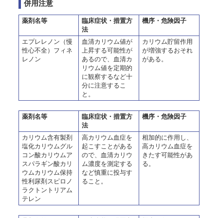
併用注意
薬剤名等
臨床症状・措置方
機序・危険因子
法
エプレレノン（慢
血清カリウム値が
カリウム貯留作用
性心不全）フィネ
上昇する可能性が
が増強するおそれ
レノン
あるので、血清カ
がある。
リウム値を定期的
に観察するなど十
分に注意するこ
と。
薬剤名等
臨床症状・措置方
機序・危険因子
法
カリウム含有製剤
高カリウム血症を
相加的に作用し、
塩化カリウムグル
起こすことがある
高カリウム血症を
コン酸カリウムア
ので、血清カリウ
きたす可能性があ
スパラギン酸カリ
ム濃度を測定する
る。
ウムカリウム保持
など慎重に投与す
性利尿剤スピロノ
ること。
ラクトントリアム
テレン