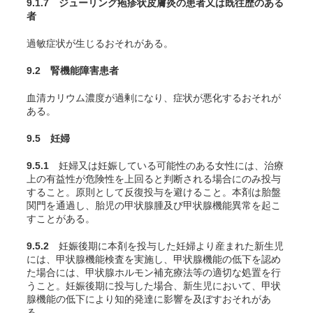
9.1.7 ジューリング疱疹状皮膚炎の患者又は既往歴のある
者
過敏症状が生じるおそれがある。
9.2 腎機能障害患者
血清カリウム濃度が過剰になり、症状が悪化するおそれが
ある。
9.5 妊婦
9.5.1
妊婦又は妊娠している可能性のある女性には、治療
上の有益性が危険性を上回ると判断される場合にのみ投与
すること。原則として反復投与を避けること。本剤は胎盤
関門を通過し、胎児の甲状腺腫及び甲状腺機能異常を起こ
すことがある。
9.5.2
妊娠後期に本剤を投与した妊婦より産まれた新生児
には、甲状腺機能検査を実施し、甲状腺機能の低下を認め
た場合には、甲状腺ホルモン補充療法等の適切な処置を行
うこと。妊娠後期に投与した場合、新生児において、甲状
腺機能の低下により知的発達に影響を及ぼすおそれがあ
る。