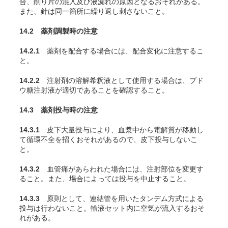
合、削り片の混入及び液漏れの原因となるおそれがある。
また、針は同一箇所に繰り返し刺さないこと。
14.2 薬剤調製時の注意
14.2.1
薬剤を配合する場合には、配合変化に注意するこ
と。
14.2.2
注射剤の溶解希釈液として使用する場合は、ブド
ウ糖注射液が適切であることを確認すること。
14.3 薬剤投与時の注意
14.3.1
皮下大量投与により、血漿中から電解質が移動し
て循環不全を招くおそれがあるので、皮下投与しないこ
と。
14.3.2
血管痛があらわれた場合には、注射部位を変更す
ること。また、場合によっては投与を中止すること。
14.3.3
原則として、連結管を用いたタンデム方式による
投与は行わないこと。輸液セット内に空気が流入するおそ
れがある。