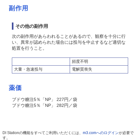
副作用
その他の副作用
次の副作用があらわれることがあるので、観察を十分に行
い、異常が認められた場合には投与を中止するなど適切な
処置を行うこと。
頻度不明
大量・急速投与
電解質喪失
薬価
ブドウ糖注5％「NP」 227円／袋
ブドウ糖注5％「NP」 282円／袋
DI Stationの機能をすべてご利用いただくには、
m3.comへのログイン
が必要で
す。