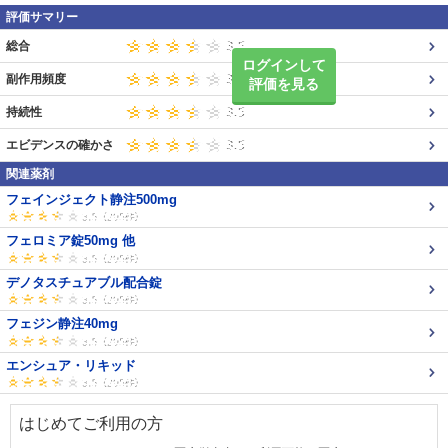
評価サマリー
総合
ログインして
副作用頻度
評価を見る
持続性
エビデンスの確かさ
関連薬剤
フェインジェクト静注500mg
フェロミア錠50mg 他
デノタスチュアブル配合錠
フェジン静注40mg
エンシュア・リキッド
はじめてご利用の方