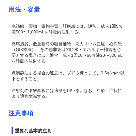
用法・容量
水補給、薬物・毒物中毒、肝疾患には、通常、成人1回5％
液500〜1,000mLを静脈内注射する。
循環虚脱、低血糖時の糖質補給、高カリウム血症、心疾患
（GIK療法）、その他非経口的に水・エネルギー補給を必
要とする場合には、通常、成人1回10〜50％液20〜500mL
を静脈内注射する。
点滴静注する場合の速度は、ブドウ糖として、0.5g/kg/hr以
下とすること。
注射剤の溶解希釈には適量を用いる。なお、年齢、症状に
より適宜増減する。
注意事項
重要な基本的注意