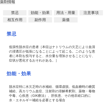
薬剤情報
禁忌
効能・効果
用法・用量
注意事項
相互作用
副作用
薬価
禁忌
低張性脱水症の患者［本症はナトリウムの欠乏により血清
の浸透圧が低張になることによって起こる。このような患
者に本剤を投与すると、水分量を増加させることになり、
症状が悪化するおそれがある。］
効能・効果
脱水症特に水欠乏時の水補給、循環虚脱、低血糖時の糖質
補給、高カリウム血症、注射剤の溶解希釈剤、薬物・毒物
中毒、心疾患（GIK療法）、肝疾患、その他非経口的に
水・エネルギー補給を必要とする場合