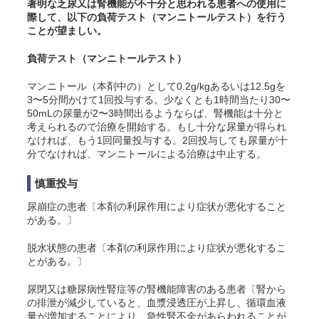
著明な乏尿又は腎機能が不十分と思われる患者への使用に
際して、以下の負荷テスト（マンニトールテスト）を行う
ことが望ましい。
負荷テスト（マンニトールテスト）
マンニトール（本剤中の）として0.2g/kgあるいは12.5gを
3〜5分間かけて1回投与する。少なくとも1時間当たり30〜
50mLの尿量が2〜3時間出るようならば、腎機能は十分と
考えられるので治療を開始する。もし十分な尿量が得られ
なければ、もう1回同量投与する。2回投与しても尿量が十
分でなければ、マンニトールによる治療は中止する。
慎重投与
尿崩症の患者〔本剤の利尿作用により症状が悪化すること
がある。〕
脱水状態の患者〔本剤の利尿作用により症状が悪化するこ
とがある。〕
尿閉又は糖尿病性腎症等の腎機能障害のある患者〔腎から
の排泄が減少していると、血漿浸透圧が上昇し、循環血液
量が増加することにより、急性腎不全があらわれることが