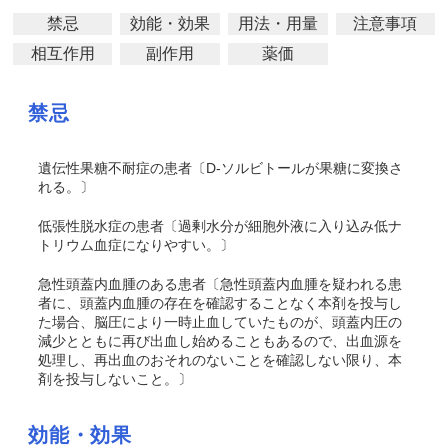
禁忌
効能・効果
用法・用量
注意事項
相互作用
副作用
薬価
禁忌
遺伝性果糖不耐症の患者〔D-ソルビトールが果糖に変換さ
れる。〕
低張性脱水症の患者〔過剰水分が細胞外液に入り込み低ナ
トリウム血症になりやすい。〕
急性頭蓋内血腫のある患者〔急性頭蓋内血腫を疑われる患
者に、頭蓋内血腫の存在を確認することなく本剤を投与し
た場合、脳圧により一時止血していたものが、頭蓋内圧の
減少とともに再び出血し始めることもあるので、出血源を
処理し、再出血のおそれのないことを確認しない限り、本
剤を投与しないこと。〕
効能・効果