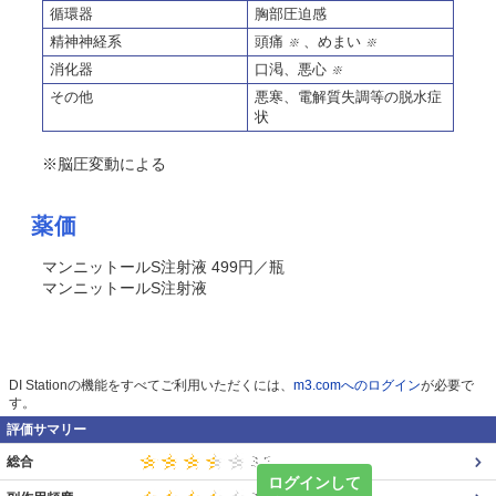
循環器
胸部圧迫感
精神神経系
頭痛
、めまい
※
※
消化器
口渇、悪心
※
その他
悪寒、電解質失調等の脱水症
状
※脳圧変動による
薬価
マンニットールS注射液 499円／瓶
マンニットールS注射液
DI Stationの機能をすべてご利用いただくには、
m3.comへのログイン
が必要で
す。
評価サマリー
総合
ログインして