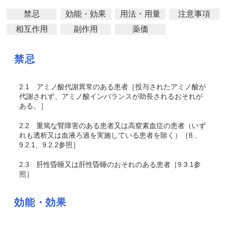
禁忌
効能・効果
用法・用量
注意事項
相互作用
副作用
薬価
禁忌
2.1
アミノ酸代謝異常のある患者［投与されたアミノ酸が
代謝されず、アミノ酸インバランスが助長されるおそれが
ある。］
2.2
重篤な腎障害のある患者又は高窒素血症の患者（いず
れも透析又は血液ろ過を実施している患者を除く）［8.、
9.2.1、9.2.2参照］
2.3
肝性昏睡又は肝性昏睡のおそれのある患者［9.3.1参
照］
効能・効果