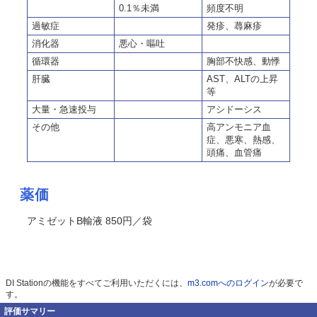
0.1％未満
頻度不明
過敏症
発疹、蕁麻疹
消化器
悪心・嘔吐
循環器
胸部不快感、動悸
肝臓
AST、ALTの上昇
等
大量・急速投与
アシドーシス
その他
高アンモニア血
症、悪寒、熱感、
頭痛、血管痛
薬価
アミゼットB輸液 850円／袋
DI Stationの機能をすべてご利用いただくには、
m3.comへのログイン
が必要で
す。
評価サマリー