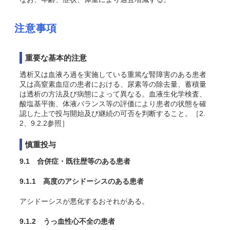
注意事項
重要な基本的注意
透析又は血液ろ過を実施している重篤な腎障害のある患者
又は高窒素血症の患者における、尿素等の除去量、蓄積量
は透析の方法及び病態によって異なる。血液生化学検査、
酸塩基平衡、体液バランス等の評価により患者の状態を確
認した上で投与開始及び継続の可否を判断すること。［2.
2、9.2.2参照］
慎重投与
9.1 合併症・既往歴等のある患者
9.1.1 高度のアシドーシスのある患者
アシドーシスが悪化するおそれがある。
9.1.2 うっ血性心不全の患者