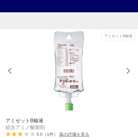
アミゼットB輸液
アミゼットB輸液
総合アミノ酸製剤
3.0（1件）
薬の評価を見る