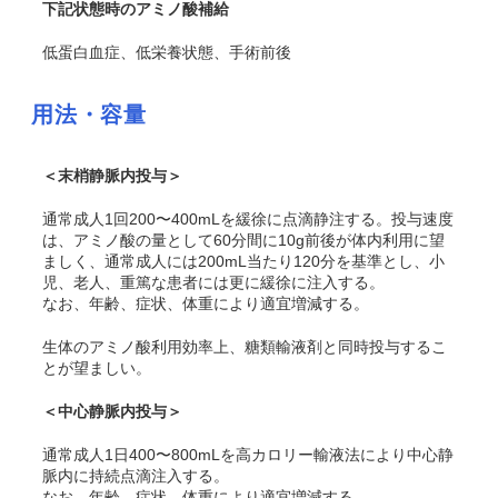
下記状態時のアミノ酸補給
低蛋白血症、低栄養状態、手術前後
用法・容量
＜末梢静脈内投与＞
通常成人1回200〜400mLを緩徐に点滴静注する。投与速度
は、アミノ酸の量として60分間に10g前後が体内利用に望
ましく、通常成人には200mL当たり120分を基準とし、小
児、老人、重篤な患者には更に緩徐に注入する。
なお、年齢、症状、体重により適宜増減する。
生体のアミノ酸利用効率上、糖類輸液剤と同時投与するこ
とが望ましい。
＜中心静脈内投与＞
通常成人1日400〜800mLを高カロリー輸液法により中心静
脈内に持続点滴注入する。
なお、年齢、症状、体重により適宜増減する。