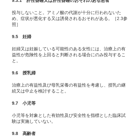
9.3.1 肝性昏睡又は肝性昏睡のおそれのある患者
投与しないこと。アミノ酸の代謝が十分に行われないた
め、症状が悪化する又は誘発されるおそれがある。［2.3参
照］
9.5 妊婦
妊婦又は妊娠している可能性のある女性には、治療上の有
益性が危険性を上回ると判断される場合にのみ投与するこ
と。
9.6 授乳婦
治療上の有益性及び母乳栄養の有益性を考慮し、授乳の継
続又は中止を検討すること。
9.7 小児等
小児等を対象とした有効性及び安全性を指標とした臨床試
験は実施していない。
9.8 高齢者