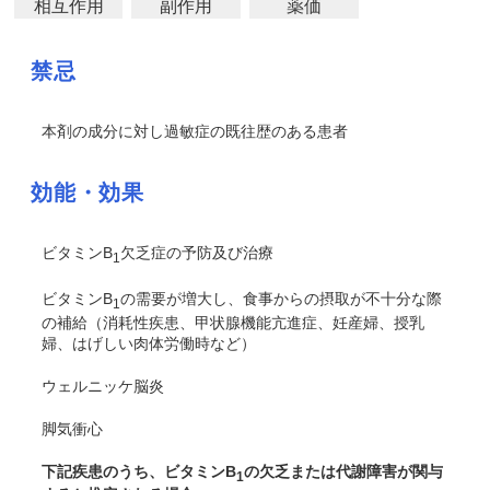
相互作用
副作用
薬価
禁忌
本剤の成分に対し過敏症の既往歴のある患者
効能・効果
ビタミンB
欠乏症の予防及び治療
1
ビタミンB
の需要が増大し、食事からの摂取が不十分な際
1
の補給（消耗性疾患、甲状腺機能亢進症、妊産婦、授乳
婦、はげしい肉体労働時など）
ウェルニッケ脳炎
脚気衝心
下記疾患のうち、ビタミンB
の欠乏または代謝障害が関与
1