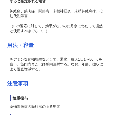
すると推定される場合
神経痛、筋肉痛・関節痛、末梢神経炎・末梢神経麻痺、心
筋代謝障害
（5.の適応に対して、効果がないのに月余にわたって漫然
と使用すべきでない。）
用法・容量
チアミン塩化物塩酸塩として、通常、成人1日1〜50mgを
皮下、筋肉内または静脈内注射する。なお、年齢、症状に
より適宜増減する。
注意事項
慎重投与
薬物過敏症の既往歴のある患者