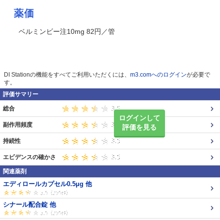
薬価
ベルミンビー注10mg 82円／管
DI Stationの機能をすべてご利用いただくには、
m3.comへのログイン
が必要で
す。
評価サマリー
総合
ログインして
副作用頻度
評価を見る
持続性
エビデンスの確かさ
関連薬剤
エディロールカプセル0.5μg 他
シナール配合錠 他