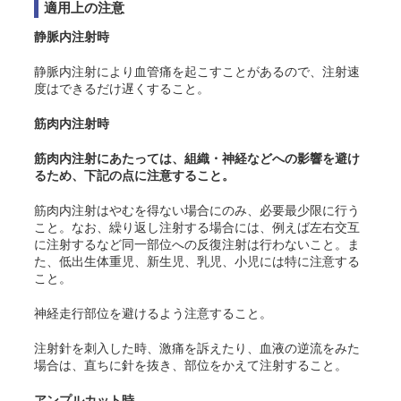
適用上の注意
静脈内注射時
静脈内注射により血管痛を起こすことがあるので、注射速
度はできるだけ遅くすること。
筋肉内注射時
筋肉内注射にあたっては、組織・神経などへの影響を避け
るため、下記の点に注意すること。
筋肉内注射はやむを得ない場合にのみ、必要最少限に行う
こと。なお、繰り返し注射する場合には、例えば左右交互
に注射するなど同一部位への反復注射は行わないこと。ま
た、低出生体重児、新生児、乳児、小児には特に注意する
こと。
神経走行部位を避けるよう注意すること。
注射針を刺入した時、激痛を訴えたり、血液の逆流をみた
場合は、直ちに針を抜き、部位をかえて注射すること。
アンプルカット時