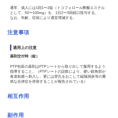
通常、成人には1回1〜2錠（トコフェロール酢酸エステル
として、50〜100mg）を、1日2〜3回経口投与する。
なお、年齢、症状により適宜増減する。
注意事項
適用上の注意
薬剤交付時（錠）
PTP包装の薬剤はPTPシートから取り出して服用するよう
指導すること。（PTPシートの誤飲により、硬い鋭角部が
食道粘膜へ刺入し、更には穿孔をおこして縦隔洞炎等の重
篤な合併症を併発することが報告されている）
相互作用
副作用