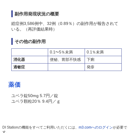
副作用発現状況の概要
総症例3,586例中、32例（0.89％）の副作用が報告されて
いる。（再評価結果時）
その他の副作用
0.1〜5％未満
0.1％未満
消化器
便秘、胃部不快感
下痢
過敏症
発疹
薬価
ユベラ錠50mg 5.7円／錠
ユベラ顆粒20％ 9.4円／ｇ
DI Stationの機能をすべてご利用いただくには、
m3.comへのログイン
が必要で
す。