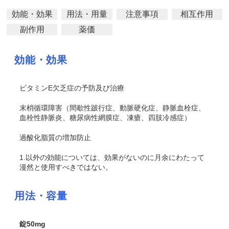
効能・効果
用法・用量
注意事項
相互作用
副作用
薬価
効能・効果
ビタミンE欠乏症の予防及び治療
末梢循環障害（間歇性跛行症、動脈硬化症、静脈血栓症、
血栓性静脈炎、糖尿病性網膜症、凍瘡、四肢冷感症）
過酸化脂質の増加防止
1.以外の効能については、効果がないのに月余にわたって
漫然と使用すべきではない。
用法・容量
錠50mg