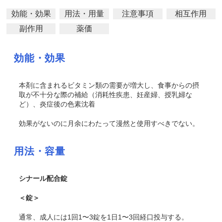
効能・効果
用法・用量
注意事項
相互作用
副作用
薬価
効能・効果
本剤に含まれるビタミン類の需要が増大し、食事からの摂
取が不十分な際の補給（消耗性疾患、妊産婦、授乳婦な
ど）、炎症後の色素沈着
効果がないのに月余にわたって漫然と使用すべきでない。
用法・容量
シナール配合錠
＜錠＞
通常、成人には1回1〜3錠を1日1〜3回経口投与する。