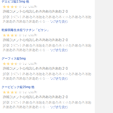
デエビゴ錠2.5mg 他
乾燥弱毒生水痘ワクチン「ビケン」
グーフィス錠5mg
クービビック錠25mg 他