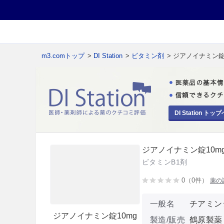
m3.comトップ
>
DI Station
>
ビタミン剤
> ジアノイナミン錠
DI Station トップ
ジアノイナミン錠10m
ビタミンB1剤
0（0件）
薬の
一般名
チアミン
ジアノイナミン錠10mg
製造/販売
鶴原製薬