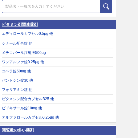
ビタミン剤関連薬剤
エディロールカプセル0.5μg 他
シナール配合錠 他
メチコバール注射液500μg
ワンアルファ錠0.25μg 他
ユベラ錠50mg 他
パントシン錠30 他
フォリアミン錠 他
ビタメジン配合カプセルB25 他
ピドキサール錠10mg 他
アルファロールカプセル0.25μg 他
閲覧数の多い薬剤