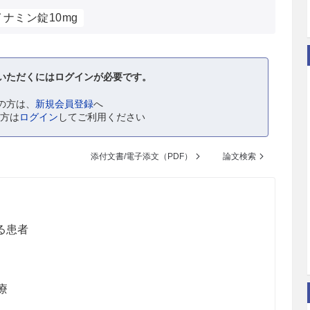
ナミン錠10mg
いただくにはログインが必要です。
の方は、
新規会員登録
へ
の方は
ログイン
してご利用ください
添付文書/電子添文（PDF）
論文検索
る患者
療