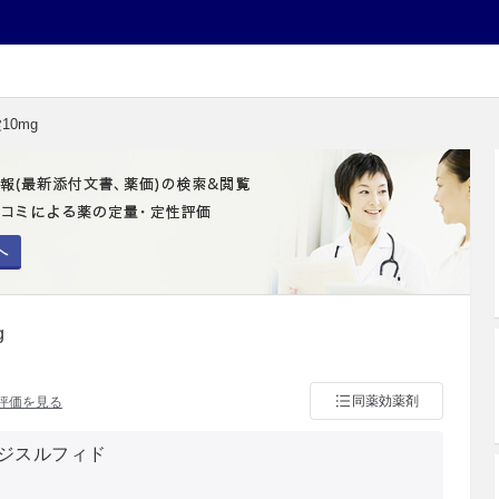
10mg
へ
g
同薬効薬剤
評価を見る
ジスルフィド