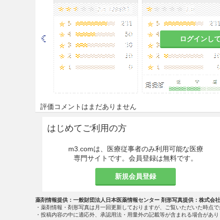
注意事項
適用上の注意
ログインし
薬剤交付時
PTP包装の薬剤はPTPシート
ートの誤飲により、硬い鋭角部
炎等の重篤な合併症を併発する
取扱上の注意
評価コメントはまだありません
安定性試験
はじめてご利用の方
最終包装製品を用いた加速試験（
m3.comは、医療従事者のみ利用可能な医療
ナミン錠10mg
は通常の市場流
専門サイトです。会員登録は無料です。
相互作用
新規会員登録
副作用
薬剤情報提供：一般財団法人日本医薬情報センター 剤形写真提供：株式会
・薬剤情報・剤形写真は月一回更新しておりますが、ご覧いただいた時点で
・投稿内容の中に適応外、承認用法・用量外の記載等が含まれる場合があり
副作用発現状況の概要