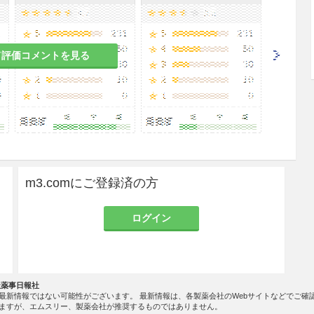
て評価コメントを見る
から取り出して服用するよう指導すること。（PTPシ
が食道粘膜へ刺入し、更には穿孔を起こして縦隔洞
ことが報告されている。）
m3.comにご登録済の方
40℃、相対湿度75％、6か月）の結果、
ジアノイ
通下において3年間安定であることが推測された。
ログイン
社薬事日報社
最新情報ではない可能性がございます。 最新情報は、各製薬会社のWebサイトなどでご確
ますが、エムスリー、製薬会社が推奨するものではありません。