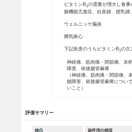
ビタミンB
の需要が増大し食事
1
腺機能亢進症、妊産婦、授乳婦
ウェルニッケ脳炎
脚気衝心
下記疾患のうちビタミンB
の欠
1
神経痛、筋肉痛・関節痛、末
障害、術後腸管麻痺
（神経痛、筋肉痛・関節痛、
能障害、術後腸管麻痺につい
いこと）
用法・容量
評価サマリー
通常成人1回1錠1日1〜3回経口
なお、年齢・症状により適宜増