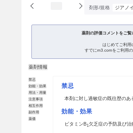
剤形/規格
ジアノイ
薬剤の評価コメントをご覧
はじめてご利用
すでにm3.comをご利用
薬剤情報
禁忌
禁忌
効能・効果
用法・用量
本剤に対し過敏症の既往歴のあ
注意事項
相互作用
効能・効果
副作用
薬価
ビタミンB
欠乏症の予防及び治
1