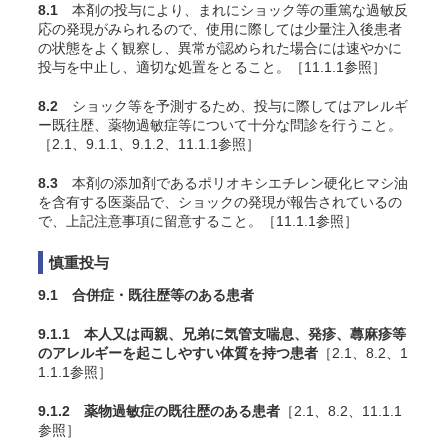
8.1
本剤の投与により、まれにショック等の重篤な過敏反
応の発現がみられるので、使用に際しては少量注入後患者
の状態をよく観察し、異常が認められた場合には速やかに
投与を中止し、適切な処置をとること。［11.1.1参照］
8.2
ショック等を予測するため、投与に際してはアレルギ
ー既往歴、薬物過敏症等について十分な問診を行うこと。
［2.1、9.1.1、9.1.2、11.1.1参照］
8.3
本剤の添加剤であるポリオキシエチレン硬化ヒマシ油
を含有する医薬品で、ショックの発現が報告されているの
で、上記注意事項に留意すること。［11.1.1参照］
慎重投与
9.1 合併症・既往歴等のある患者
9.1.1 本人又は両親、兄弟に気管支喘息、発疹、蕁麻疹等
のアレルギーを起こしやすい体質を持つ患者
［2.1、8.2、1
1.1.1参照］
9.1.2 薬物過敏症の既往歴のある患者
［2.1、8.2、11.1.1
参照］