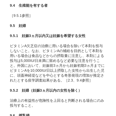
9.4 生殖能を有する者
［9.5.1参照］
9.5 妊婦
9.5.1 妊娠3ヵ月以内又は妊娠を希望する女性
ビタミンA欠乏症の治療に用いる場合を除いて本剤を投与
しないこと。なお、ビタミンAの補給を目的として本剤を
用いる場合は食品などからの摂取量に注意し、本剤による
投与は5,000IU/日未満に留めるなど必要な注意を行うこ
と。外国において、妊娠前3ヵ月から妊娠初期3ヵ月までに
ビタミンAを10,000IU/日以上摂取した女性から出生した児
に、頭蓋神経堤などを中心とする奇形発現の増加が推定さ
れたとする疫学調査結果がある。［2.3、9.4参照］
9.5.2 妊婦（妊娠3ヵ月以内の女性を除く）
治療上の有益性が危険性を上回ると判断される場合にのみ
投与すること。
9.6 授乳婦