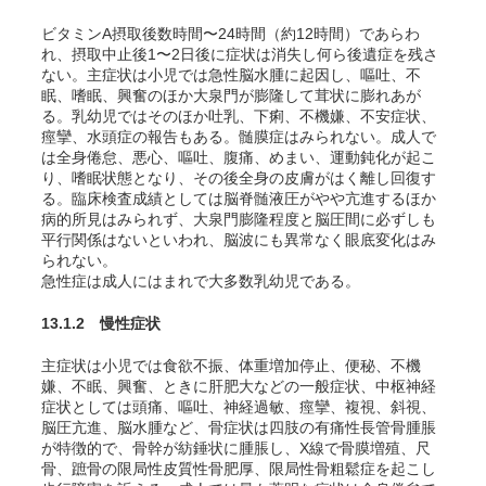
ビタミンA摂取後数時間〜24時間（約12時間）であらわ
れ、摂取中止後1〜2日後に症状は消失し何ら後遺症を残さ
ない。主症状は小児では急性脳水腫に起因し、嘔吐、不
眠、嗜眠、興奮のほか大泉門が膨隆して茸状に膨れあが
る。乳幼児ではそのほか吐乳、下痢、不機嫌、不安症状、
痙攣、水頭症の報告もある。髄膜症はみられない。成人で
は全身倦怠、悪心、嘔吐、腹痛、めまい、運動鈍化が起こ
り、嗜眠状態となり、その後全身の皮膚が
はく
離し回復す
る。臨床検査成績としては脳脊髄液圧がやや亢進するほか
病的所見はみられず、大泉門膨隆程度と脳圧間に必ずしも
平行関係はないといわれ、脳波にも異常なく眼底変化はみ
られない。
急性症は成人にはまれで大多数乳幼児である。
13.1.2 慢性症状
主症状は小児では食欲不振、体重増加停止、便秘、不機
嫌、不眠、興奮、ときに肝肥大などの一般症状、中枢神経
症状としては頭痛、嘔吐、神経過敏、痙攣、複視、斜視、
脳圧亢進、脳水腫など、骨症状は四肢の有痛性長管骨腫脹
が特徴的で、骨幹が紡錘状に腫脹し、X線で骨膜増殖、尺
骨、蹠骨の限局性皮質性骨肥厚、限局性骨粗鬆症を起こし