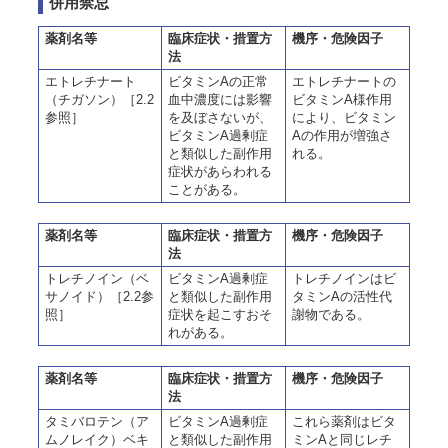
併用禁忌
薬剤名等
臨床症状・措置方
機序・危険因子
法
エトレチナート
ビタミンAの正常
エトレチナートの
（チガソン）［2.2
血中濃度には影響
ビタミンA様作用
参照］
を及ぼさないが、
により、ビタミン
ビタミンA過剰症
Aの作用が増強さ
と類似した副作用
れる。
症状があらわれる
ことがある。
薬剤名等
臨床症状・措置方
機序・危険因子
法
トレチノイン（ベ
ビタミンA過剰症
トレチノインはビ
サノイド）［2.2参
と類似した副作用
タミンAの活性代
照］
症状を起こすおそ
謝物である。
れがある。
薬剤名等
臨床症状・措置方
機序・危険因子
法
タミバロテン（ア
ビタミンA過剰症
これら薬剤はビタ
ムノレイク）ベキ
と類似した副作用
ミンAと同じレチ