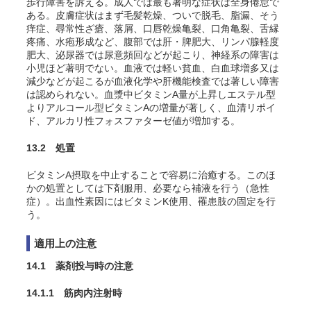
歩行障害を訴える。成人では最も著明な症状は全身倦怠で
ある。皮膚症状はまず毛髪乾燥、ついで脱毛、脂漏、
そう
痒症、尋常性
ざ
瘡、落屑、口唇乾燥亀裂、口角亀裂、舌縁
疼痛、水疱形成など、腹部では肝・脾肥大、リンパ腺軽度
肥大、泌尿器では尿意頻回などが起こり、神経系の障害は
小児ほど著明でない。血液では軽い貧血、白血球増多又は
減少などが起こるが血液化学や肝機能検査では著しい障害
は認められない。血漿中ビタミンA量が上昇しエステル型
よりアルコール型ビタミンAの増量が著しく、血清リポイ
ド、アルカリ性フォスファターゼ値が増加する。
13.2 処置
ビタミンA摂取を中止することで容易に治癒する。このほ
かの処置としては下剤服用、必要なら補液を行う（急性
症）。出血性素因にはビタミンK使用、罹患肢の固定を行
う。
適用上の注意
14.1 薬剤投与時の注意
14.1.1 筋肉内注射時