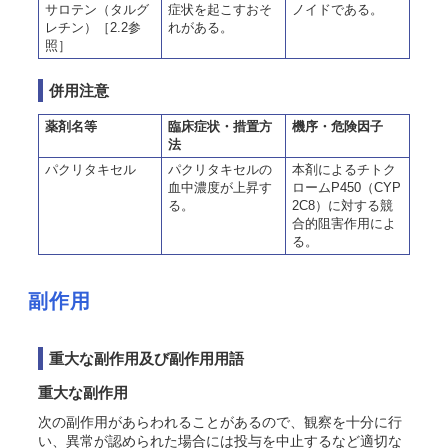
サロテン（タルグ
症状を起こすおそ
ノイドである。
レチン）［2.2参
れがある。
照］
併用注意
薬剤名等
臨床症状・措置方
機序・危険因子
法
パクリタキセル
パクリタキセルの
本剤によるチトク
血中濃度が上昇す
ロームP450（CYP
る。
2C8）に対する競
合的阻害作用によ
る。
副作用
重大な副作用及び副作用用語
重大な副作用
次の副作用があらわれることがあるので、観察を十分に行
い、異常が認められた場合には投与を中止するなど適切な