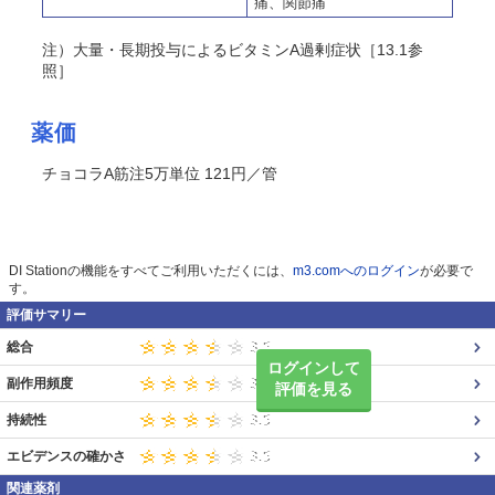
痛、関節痛
注）大量・長期投与によるビタミンA過剰症状［13.1参
照］
薬価
チョコラA筋注5万単位 121円／管
DI Stationの機能をすべてご利用いただくには、
m3.comへのログイン
が必要で
す。
評価サマリー
総合
ログインして
副作用頻度
評価を見る
持続性
エビデンスの確かさ
関連薬剤