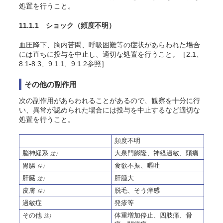
処置を行うこと。
11.1.1 ショック
（頻度不明）
血圧降下、胸内苦悶、呼吸困難等の症状があらわれた場合
には直ちに投与を中止し、適切な処置を行うこと。［2.1、
8.1-8.3、9.1.1、9.1.2参照］
その他の副作用
次の副作用があらわれることがあるので、観察を十分に行
い、異常が認められた場合には投与を中止するなど適切な
処置を行うこと。
頻度不明
脳神経系
大泉門膨隆、神経過敏、頭痛
注）
胃腸
食欲不振、嘔吐
注）
肝臓
肝腫大
注）
皮膚
脱毛、
そう
痒感
注）
過敏症
発疹等
その他
体重増加停止、四肢痛、骨
注）