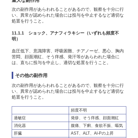
重大な副作用
次の副作用があらわれることがあるので、観察を十分に行
い、異常が認められた場合には投与を中止するなど適切な
処置を行うこと。
11.1.1 ショック、アナフィラキシー
（いずれも頻度不
明）
血圧低下、意識障害、呼吸困難、チアノーゼ、悪心、胸内
苦悶、顔面潮紅、そう痒感、発汗等があらわれた場合に
は、直ちに投与を中止し、適切な処置を行うこと。
その他の副作用
次の副作用があらわれることがあるので、観察を十分に行
い、異常が認められた場合には投与を中止するなど適切な
処置を行うこと。
頻度不明
過敏症
発疹、そう痒感、顔面潮紅
消化器
腹痛、下痢、食欲不振、嘔気
肝臓
AST、ALT、Al-Pの上昇