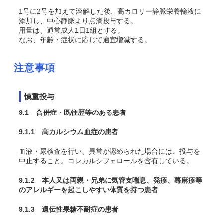
1号に2号を加えて溶解した後、高カロリー静脈栄養輸液に
添加し、中心静脈より点滴投与する。
用量は、通常成人1日1組とする。
なお、年齢・症状に応じて適宜増減する。
注意事項
慎重投与
9.1 合併症・既往歴等のある患者
9.1.1 高カルシウム血症の患者
血液・尿検査を行い、異常が認められた場合には、投与を
中止すること。コレカルシフェロールを含有している。
9.1.2 本人又は両親・兄弟に気管支喘息、発疹、蕁麻疹等
のアレルギーを起こしやすい体質を持つ患者
9.1.3 遺伝性果糖不耐症の患者