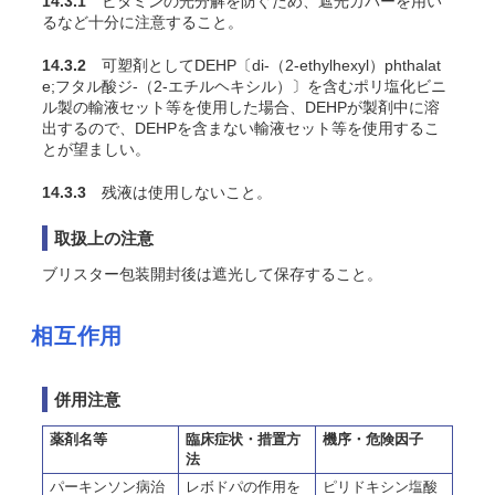
14.3.1
ビタミンの光分解を防ぐため、遮光カバーを用い
るなど十分に注意すること。
14.3.2
可塑剤としてDEHP〔di-（2-ethylhexyl）phthalat
e;フタル酸ジ-（2-エチルヘキシル）〕を含むポリ塩化ビニ
ル製の輸液セット等を使用した場合、DEHPが製剤中に溶
出するので、DEHPを含まない輸液セット等を使用するこ
とが望ましい。
14.3.3
残液は使用しないこと。
取扱上の注意
ブリスター包装開封後は遮光して保存すること。
相互作用
併用注意
薬剤名等
臨床症状・措置方
機序・危険因子
法
パーキンソン病治
レボドパの作用を
ピリドキシン塩酸