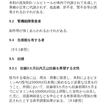
本剤の添加剤D-ソルビトールが体内で代謝されて生成した
果糖が正常に代謝されず、低血糖、肝不全、腎不全等が誘
発されるおそれがある。
9.2 腎機能障害患者
副作用が強くあらわれるおそれがある。
9.4 生殖能を有する者
［9.5.1参照］
9.5 妊婦
9.5.1 妊娠3カ月以内又は妊娠を希望する女性
投与する場合には、用法・用量に留意し、本剤によるビタ
ミンAの投与は5000IU/日未満に留めるなど必要な注意を行
うこと。外国において、妊娠前3カ月から妊娠初期3カ月ま
でにビタミンAを10000IU/日以上摂取した女性から出生し
た児に、頭蓋神経堤などを中心とする奇形発現の増加が推
定されたとする疫学調査結果がある
。［9.4参照］