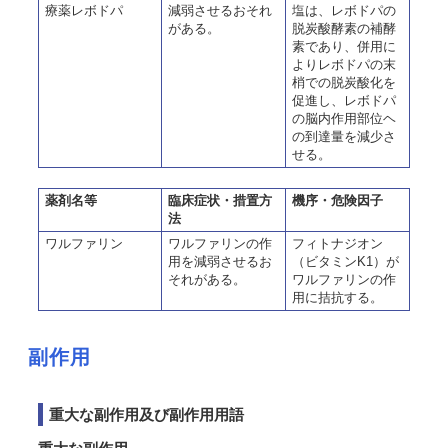
療薬レボドパ
減弱させるおそれ
塩は、レボドパの
がある。
脱炭酸酵素の補酵
素であり、併用に
よりレボドパの末
梢での脱炭酸化を
促進し、レボドパ
の脳内作用部位ヘ
の到達量を減少さ
せる。
薬剤名等
臨床症状・措置方
機序・危険因子
法
ワルファリン
ワルファリンの作
フィトナジオン
用を減弱させるお
（ビタミンK1）が
それがある。
ワルファリンの作
用に拮抗する。
副作用
重大な副作用及び副作用用語