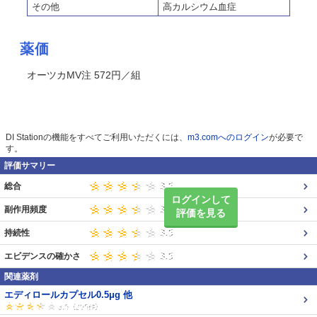
その他
高カルシウム血症
薬価
オーツカMV注 572円／組
DI Stationの機能をすべてご利用いただくには、
m3.comへのログイン
が必要で
す。
評価サマリー
総合
ログインして
副作用頻度
評価を見る
持続性
エビデンスの確かさ
関連薬剤
エディロールカプセル0.5μg 他