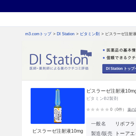
m3.comトップ
>
DI Station
>
ビタミン剤
> ビスラーゼ注射液1
DI Station トップ
ビスラーゼ注射液10mg
ビタミンB2製剤
0（0件）
薬の
一般名
リボフラ
ビスラーゼ注射液10mg
製造/販売
トーアエ