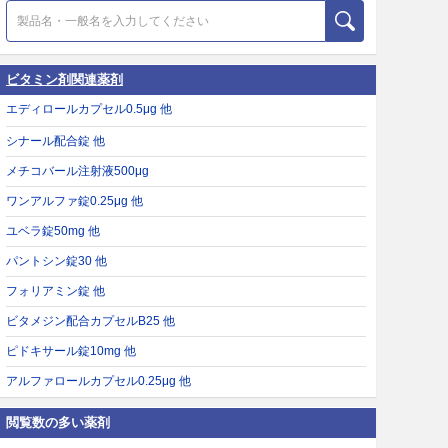
ビタミン剤関連薬剤
エディロールカプセル0.5μg 他
シナール配合錠 他
メチコバール注射液500μg
ワンアルファ錠0.25μg 他
ユベラ錠50mg 他
パントシン錠30 他
フォリアミン錠 他
ビタメジン配合カプセルB25 他
ピドキサール錠10mg 他
アルファロールカプセル0.25μg 他
閲覧数の多い薬剤