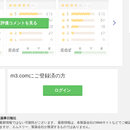
日2〜30mgを皮下、筋肉内又は静脈内注射する。
減する。
て評価コメントを見る
使用する場合には十分注意すること。外国におい
大量投与（99〜234mg/kg）により、中毒症状
m3.comにご登録済の方
、痙攣等）が低出生体重児に発現したとの報告があ
ジルアルコールを含有している。
ログイン
試験は実施していない。
社薬事日報社
最新情報ではない可能性がございます。 最新情報は、各製薬会社のWebサイトなどでご確
ますが、エムスリー、製薬会社が推奨するものではありません。