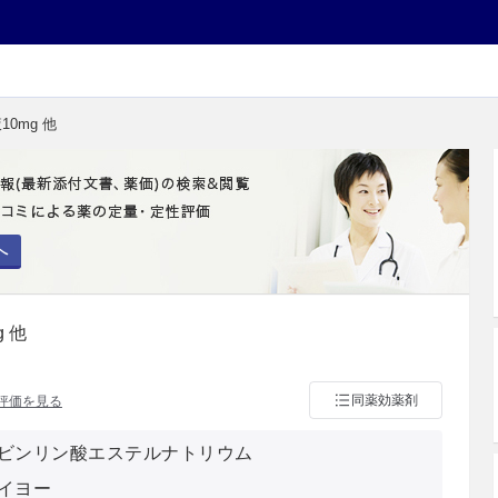
0mg 他
へ
 他
同薬効薬剤
評価を見る
ビンリン酸エステルナトリウム
イヨー