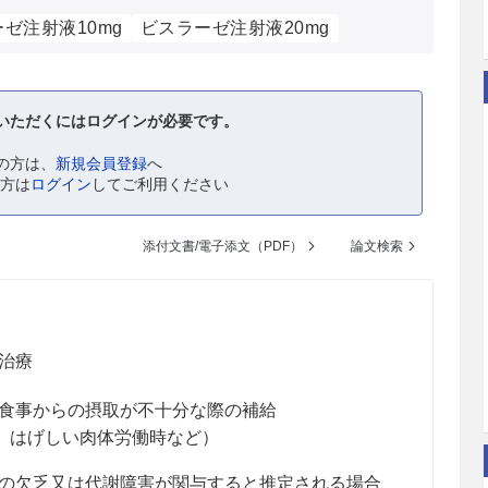
ゼ注射液10mg
ビスラーゼ注射液20mg
いただくにはログインが必要です。
の方は、
新規会員登録
へ
の方は
ログイン
してご利用ください
添付文書/電子添文（PDF）
論文検索
治療
食事からの摂取が不十分な際の補給
、はげしい肉体労働時など）
の欠乏又は代謝障害が関与すると推定される場合