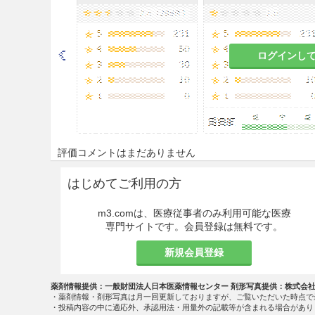
リボフラビンとして、通常成人1
なお、年齢、症状により適宜増
ログインし
注意事項
慎重投与
9.7 小児等
評価コメントはまだありません
9.7.1
低出生体重児、新生児に
て、ベンジルアルコールの静脈内
はじめてご利用の方
（あえぎ呼吸、アシドーシス
る。本剤は添加剤としてベン
m3.comは、医療従事者のみ利用可能な医療
専門サイトです。会員登録は無料です。
9.7.2
小児等を対象とした臨床
新規会員登録
適用上の注意
14.1 薬剤投与時の注意
薬剤情報提供：一般財団法人日本医薬情報センター 剤形写真提供：株式会
・薬剤情報・剤形写真は月一回更新しておりますが、ご覧いただいた時点で
・投稿内容の中に適応外、承認用法・用量外の記載等が含まれる場合があり