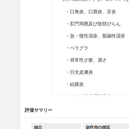
2
・口角炎、口唇炎、舌炎
・肛門周囲及び陰部びらん
・急・慢性湿疹、脂漏性湿疹
・ペラグラ
・尋常性
ざ
瘡、酒さ
・日光皮膚炎
・結膜炎
・びまん性表層角膜炎
「（3）」の適応（効能又は
評価サマリー
と使用すべきでない。
用法・容量