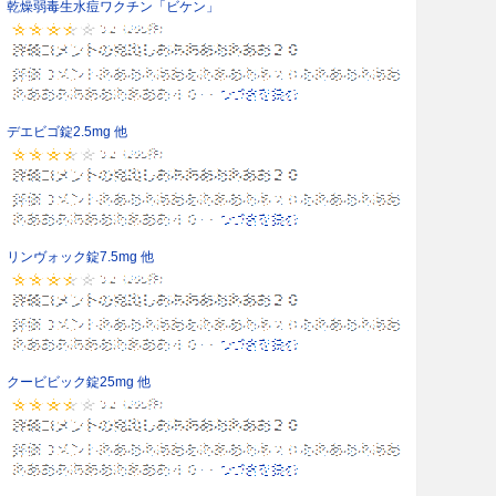
乾燥弱毒生水痘ワクチン「ビケン」
デエビゴ錠2.5mg 他
リンヴォック錠7.5mg 他
クービビック錠25mg 他