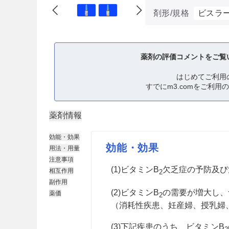
剤形/規格
ビスラー
薬剤の評価コメントをご覧
はじめてご利用
すでにm3.comをご利用
薬剤情報
効能・効果
効能・効果
用法・用量
注意事項
(1)ビタミンB
欠乏症の予防及び
相互作用
2
副作用
(2)ビタミンB
の需要が増大し、
薬価
2
（消耗性疾患、妊産婦、授乳婦
(3)下記疾患のうち、ビタミンB