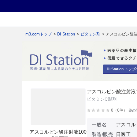
m3.comトップ
>
DI Station
>
ビタミン剤
> アスコルビン酸注
DI Station トップ
アスコルビン酸注射液1
ビタミンC製剤
0（0件）
薬の
一般名
アスコル
アスコルビン酸注射液100
製造/販売
日医工