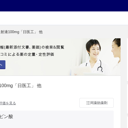
射液100mg「日医工」 他
へ
00mg「日医工」 他
同薬効薬剤
評価を見る
ビン酸