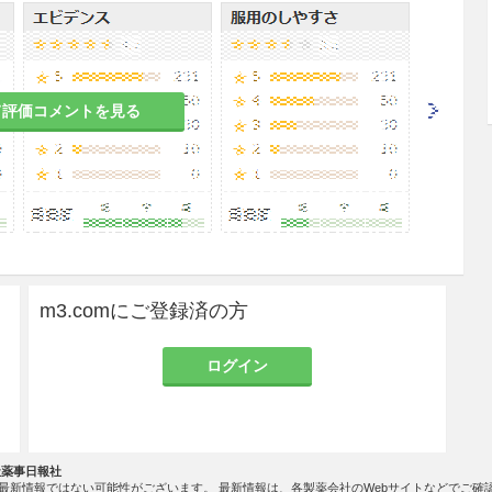
減する。
て評価コメントを見る
使用する場合には十分注意すること。外国におい
大量投与（99〜234mg/kg）により、中毒症状
、痙攣等）が低出生体重児に発現したとの報告があ
ジルアルコールを含有している。
m3.comにご登録済の方
試験は実施していない。
ログイン
社薬事日報社
最新情報ではない可能性がございます。 最新情報は、各製薬会社のWebサイトなどでご確