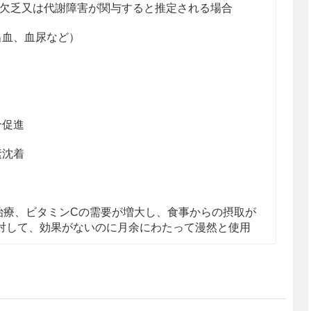
の欠乏又は代謝障害が関与すると推定される場合
出血、血尿など）
合促進
素沈着
治療、ビタミンCの需要が増大し、食事からの摂取が
対して、効果がないのに月余にわたって漫然と使用
日50〜2000mgを1〜数回に分けて皮下、筋肉内