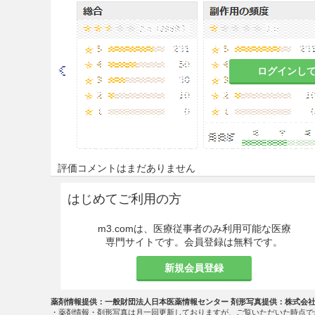
又は静脈内注射する。
なお、年齢・症状により適宜増
注意事項
ログインし
慎重投与
9.7 小児等
9.7.1
低出生体重児、新生児に
て、ベンジルアルコールの静脈内
評価コメントはまだありません
（あえぎ呼吸、アシドーシス
る。本剤は添加剤としてベン
はじめてご利用の方
9.7.2
小児等を対象とした臨床
m3.comは、医療従事者のみ利用可能な医療
専門サイトです。会員登録は無料です。
適用上の注意
14.1 薬剤投与時の注意
新規会員登録
14.1.1 静脈内注射時
薬剤情報提供：一般財団法人日本医薬情報センター 剤形写真提供：株式会
・薬剤情報・剤形写真は月一回更新しておりますが、ご覧いただいた時点で