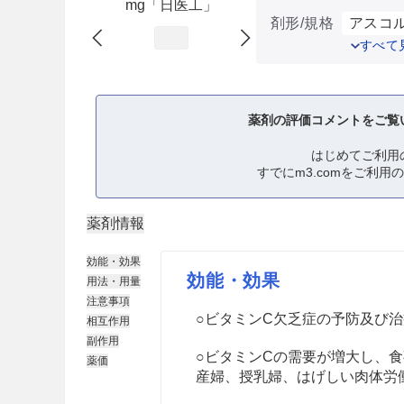
mg「日医工」
剤形/規格
アスコル
すべて
薬剤の評価コメントをご覧
はじめてご利用
すでにm3.comをご利用
薬剤情報
効能・効果
効能・効果
用法・用量
注意事項
○ビタミンC欠乏症の予防及び
相互作用
副作用
○ビタミンCの需要が増大し、
薬価
産婦、授乳婦、はげしい肉体労