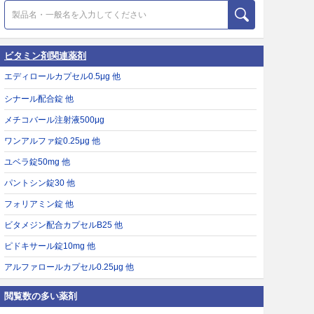
ビタミン剤関連薬剤
エディロールカプセル0.5μg 他
シナール配合錠 他
メチコバール注射液500μg
ワンアルファ錠0.25μg 他
ユベラ錠50mg 他
パントシン錠30 他
フォリアミン錠 他
ビタメジン配合カプセルB25 他
ピドキサール錠10mg 他
アルファロールカプセル0.25μg 他
閲覧数の多い薬剤