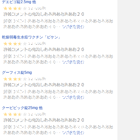
デエビゴ錠2.5mg 他
乾燥弱毒生水痘ワクチン「ビケン」
グーフィス錠5mg
クービビック錠25mg 他