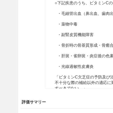
○下記疾患のうち、ビタミンC
・毛細管出血（鼻出血、歯肉
・薬物中毒
・副腎皮質機能障害
・骨折時の骨基質形成・骨癒
・肝斑・雀卵斑・炎症後の色
・光線過敏性皮膚炎
「ビタミンC欠乏症の予防及び
不十分な際の補給以外の適応に
すべきでない。」
用法・容量
評価サマリー
アスコルビン酸として、通常成人1