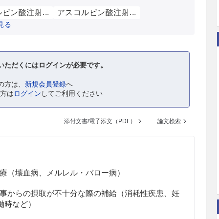
ビン酸注射...
アスコルビン酸注射...
見る
いただくにはログインが必要です。
の方は、
新規会員登録
へ
の方は
ログイン
してご利用ください
添付文書/電子添文（PDF）
論文検索
治療（壊血病、メルレル・バロー病）
食事からの摂取が不十分な際の補給（消耗性疾患、妊
働時など）