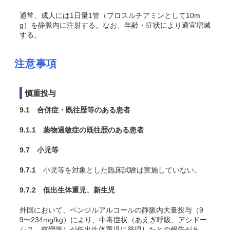
通常、成人には1日量1管（プロスルチアミンとして10m
g）を静脈内に注射する。なお、年齢・症状により適宜増減
する。
注意事項
慎重投与
9.1 合併症・既往歴等のある患者
9.1.1 薬物過敏症の既往歴のある患者
9.7 小児等
9.7.1
小児等を対象とした臨床試験は実施していない。
9.7.2 低出生体重児、新生児
外国において、ベンジルアルコールの静脈内大量投与（9
9〜234mg/kg）により、中毒症状（あえぎ呼吸、アシドー
シス、痙攣等）が低出生体重児に発現したとの報告があ