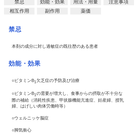
禁忌
効能・効果
用法・用量
注意事項
相互作用
副作用
薬価
禁忌
本剤の成分に対し過敏症の既往歴のある患者
効能・効果
○ビタミンB
欠乏症の予防及び治療
1
○ビタミンB
の需要が増大し、食事からの摂取が不十分な
1
際の補給（消耗性疾患、甲状腺機能亢進症、妊産婦、授乳
婦、はげしい肉体労働時等）
○ウェルニッケ脳症
○脚気衝心