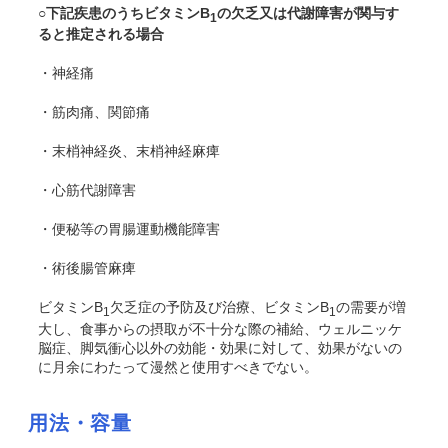
○下記疾患のうちビタミンB
の欠乏又は代謝障害が関与す
1
ると推定される場合
・神経痛
・筋肉痛、関節痛
・末梢神経炎、末梢神経麻痺
・心筋代謝障害
・便秘等の胃腸運動機能障害
・術後腸管麻痺
ビタミンB
欠乏症の予防及び治療、ビタミンB
の需要が増
1
1
大し、食事からの摂取が不十分な際の補給、ウェルニッケ
脳症、脚気衝心以外の効能・効果に対して、効果がないの
に月余にわたって漫然と使用すべきでない。
用法・容量