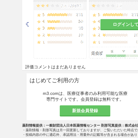
を起こす危険性が高くなるので、
1.1、8.2、9.1.1、10.2、11.1.
慎重投与
ログインし
9.1 合併症・既往歴等のある
9.1.1 高リン血症の患者
リン吸着剤（リン酸結合剤）を
照］
評価コメントはまだありません
9.2 腎機能障害患者
はじめてご利用の方
9.2.1 透析中の患者
m3.comは、医療従事者のみ利用可能な医療
専門サイトです。会員登録は無料です。
マグネシウム含有製剤との併
新規会員登録
が低下している。［8.2、10.
9.5 妊婦
薬剤情報提供：一般財団法人日本医薬情報センター 剤形写真提供：株式会
・薬剤情報・剤形写真は月一回更新しておりますが、ご覧いただいた時点で
・投稿内容の中に適応外、承認用法・用量外の記載等が含まれる場合があり
妊婦又は妊娠している可能性