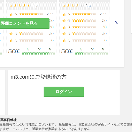
Ca×Pが高値にならないように注意すること
。［7.
1参照］
て評価コメントを見る
患者
併用し、血清リン値を下げること。［8.2、8.3参
m3.comにご登録済の方
ログイン
用には注意すること。腎よりのマグネシウムの排泄
2参照］
社薬事日報社
最新情報ではない可能性がございます。 最新情報は、各製薬会社のWebサイトなどでご確
ますが、エムスリー、製薬会社が推奨するものではありません。
のある女性には、治療上の有益性が危険性を上回る