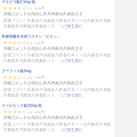
デエビゴ錠2.5mg 他
乾燥弱毒生水痘ワクチン「ビケン」
グーフィス錠5mg
クービビック錠25mg 他