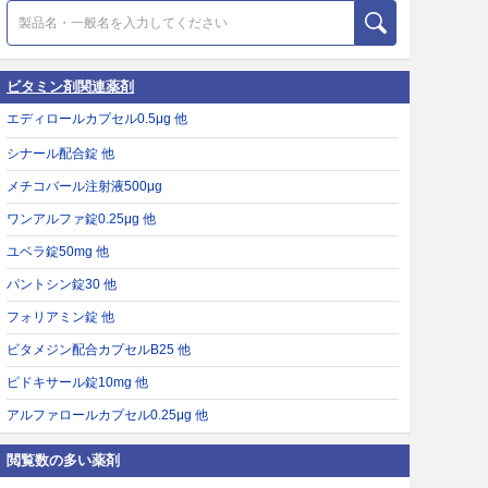
ビタミン剤関連薬剤
エディロールカプセル0.5μg 他
シナール配合錠 他
メチコバール注射液500μg
ワンアルファ錠0.25μg 他
ユベラ錠50mg 他
パントシン錠30 他
フォリアミン錠 他
ビタメジン配合カプセルB25 他
ピドキサール錠10mg 他
アルファロールカプセル0.25μg 他
閲覧数の多い薬剤