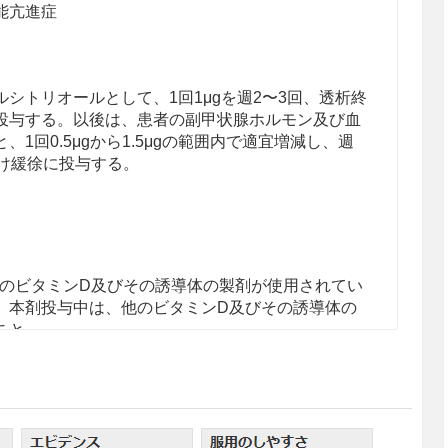
能亢進症
シトリオールとして、1回1μgを週2〜3回、透析終
投与する。以後は、患者の副甲状腺ホルモン及び血
1回0.5μgから1.5μgの範囲内で適宜増減し、週
だけ緩徐に投与する。
のビタミンD及びその誘導体の製剤が使用されてい
、本剤投与中は、他のビタミンD及びその誘導体の
こと。
マグネシウム値、Al-Pを定期的に測定することが
、10.2参照］
値の積（Ca×P）が大きくなるほど異所性石灰化