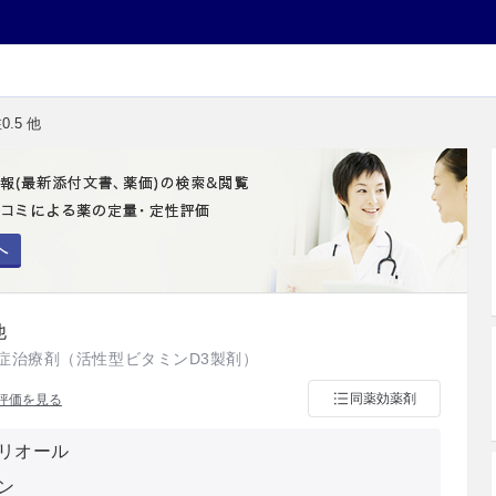
.5 他
へ
他
症治療剤（活性型ビタミンD3製剤）
同薬効薬剤
評価を見る
リオール
ン