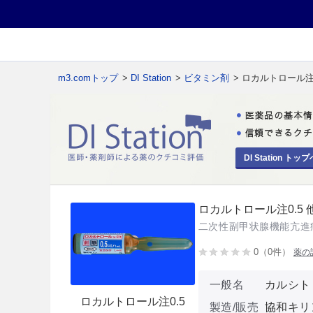
m3.comトップ
>
DI Station
>
ビタミン剤
> ロカルトロール注0
DI Station トップ
ロカルトロール注0.5 
二次性副甲状腺機能亢進
0（0件）
薬の
一般名
カルシト
ロカルトロール注0.5
製造/販売
協和キリ