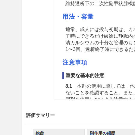
維持透析下の二次性副甲状腺機
用法・容量
通常、成人には投与初期は、カル
了時にできるだけ緩徐に静脈内
清カルシウムの十分な管理のもと、
1〜3回、透析終了時にできる
注意事項
重要な基本的注意
8.1
本剤の使用に際しては、他
ないことを確認すること。また
製剤を使用しないよう注意する
8.2
連用中は、血清リン値、血清
評価サマリー
望ましい。［8.3、9.1.1、9.2.1
8.3
血清カルシウム値・血清リン