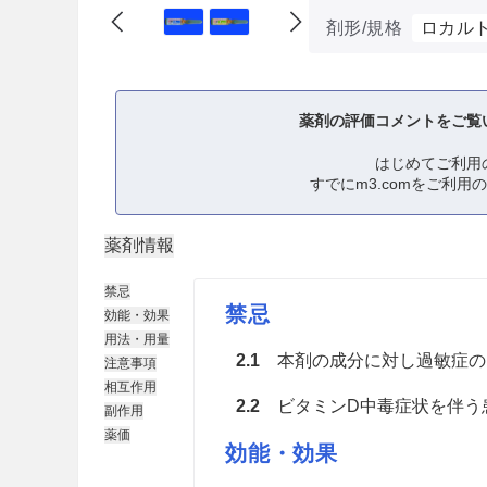
剤形/規格
ロカルト
薬剤の評価コメントをご覧
はじめてご利用
すでにm3.comをご利用
薬剤情報
禁忌
禁忌
効能・効果
用法・用量
2.1
本剤の成分に対し過敏症の
注意事項
相互作用
2.2
ビタミンD中毒症状を伴う
副作用
薬価
効能・効果