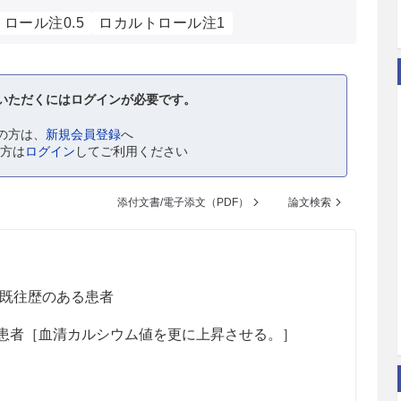
ロール注0.5
ロカルトロール注1
いただくにはログインが必要です。
の方は、
新規会員登録
へ
の方は
ログイン
してご利用ください
添付文書/電子添文（PDF）
論文検索
既往歴のある患者
患者［血清カルシウム値を更に上昇させる。］