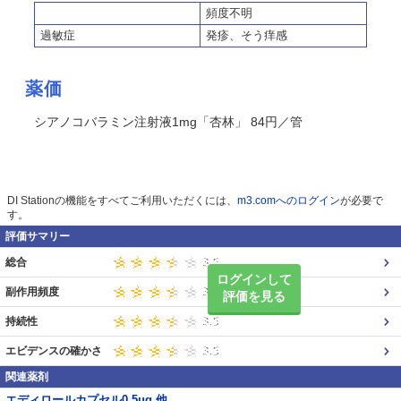
頻度不明
過敏症
発疹、そう痒感
薬価
シアノコバラミン注射液1mg「杏林」 84円／管
DI Stationの機能をすべてご利用いただくには、
m3.comへのログイン
が必要で
す。
評価サマリー
総合
ログインして
副作用頻度
評価を見る
持続性
エビデンスの確かさ
関連薬剤
エディロールカプセル0.5μg 他