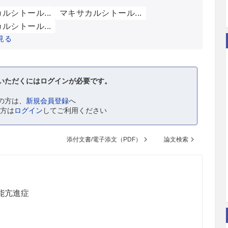
ルシトール...
マキサカルシトール...
ルシトール...
見る
いただくにはログインが必要です。
の方は、
新規会員登録
へ
の方は
ログイン
してご利用ください
添付文書/電子添文（PDF）
論文検索
能亢進症