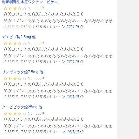
乾燥弱毒生水痘ワクチン「ビケン」
デエビゴ錠2.5mg 他
リンヴォック錠7.5mg 他
クービビック錠25mg 他