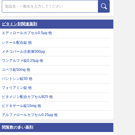
ビタミン剤関連薬剤
エディロールカプセル0.5μg 他
シナール配合錠 他
メチコバール注射液500μg
ワンアルファ錠0.25μg 他
ユベラ錠50mg 他
パントシン錠30 他
フォリアミン錠 他
ビタメジン配合カプセルB25 他
ピドキサール錠10mg 他
アルファロールカプセル0.25μg 他
閲覧数の多い薬剤