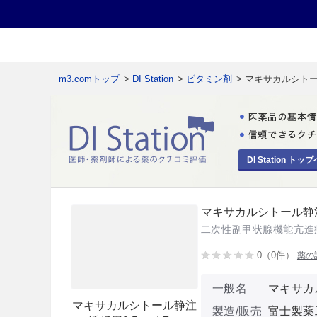
m3.comトップ
>
DI Station
>
ビタミン剤
> マキサカルシトー
DI Station トップ
マキサカルシトール静注透
二次性副甲状腺機能亢進
0（0件）
薬の
一般名
マキサカ
マキサカルシトール静注
製造/販売
富士製薬