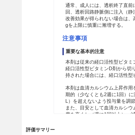
通常、成人には、透析終了直前にマ
回、透析回路静脈側に注入（静
改善効果が得られない場合は、高
gを上限に慎重に漸増する。
注意事項
重要な基本的注意
本剤は従来の経口活性型ビタミ
経口活性型ビタミンD剤から切
持された場合には、経口活性型
本剤は血清カルシウム上昇作用
期的（少なくとも2週に1回）に測定
L）を超えないよう投与量を調
また、目安として血清カルシウム値
度を高くし（週に1回以上）、
低アルブミン血症（血清アルブミ
いることが望ましい。
評価サマリー