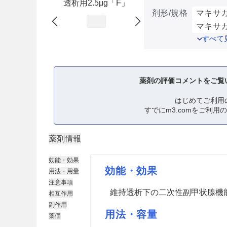
透析用2.5μg「F」
剤形/規格
マキサカ
マキサカ
すべて
薬剤の評価コメントをご覧
はじめてご利用
すでにm3.comをご利用
薬剤情報
効能・効果
効能・効果
用法・用量
注意事項
維持透析下の二次性副甲状腺機
相互作用
副作用
用法・容量
薬価