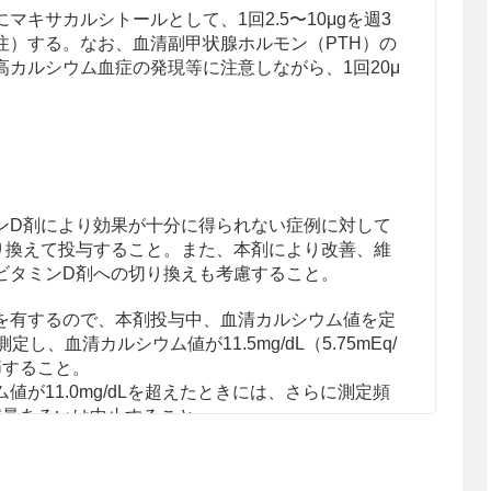
キサカルシトールとして、1回2.5〜10μgを週3
注）する。なお、血清副甲状腺ホルモン（PTH）の
カルシウム血症の発現等に注意しながら、1回20μ
ンD剤により効果が十分に得られない症例に対して
り換えて投与すること。また、本剤により改善、維
ビタミンD剤への切り換えも考慮すること。
を有するので、本剤投与中、血清カルシウム値を定
し、血清カルシウム値が11.5mg/dL（5.75mEq/
節すること。
が11.0mg/dLを超えたときには、さらに測定頻
減量あるいは中止すること。
ン量が4.0g/dL未満）の場合には補正値を指標に用