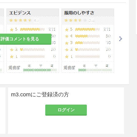
血清カルシウム値（mg/dL）−血清アルブミン値（g/
状腺機能亢進症においては、しばしば高度の高リン
て評価コメントを見る
ひとつとなることがあるので、定期的に血清無機リ
ルを行うこと。
シウム値の上昇頻度が高くなることが認められてい
血清PTHの低下に伴って骨代謝が正常化しやすくな
m3.comにご登録済の方
の投与によりさらに血清カルシウムを上昇させるお
ログイン
の項参照）