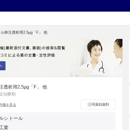
ル静注透析用2.5μg「F」 他
へ
析用2.5μg「F」 他
症治療剤
同薬効薬剤
評価を見る
ルシトール
工業