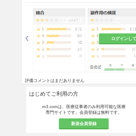
補正カルシウム値算出方法
補正カルシウム値（mg/dL）＝
dL）＋4.0
慢性腎不全における二次性副甲
ログインし
血症を呈し、これが増悪因子の
ン値を測定し、そのコントロー
本剤の長期投与により血清カル
る。これは、本剤の効果により
ることによると考えられる。
評価コメントはまだありません
慎重投与
はじめてご利用の方
高カルシウム血症の患者［本剤
m3.comは、医療従事者のみ利用可能な医療
それがある。］
専門サイトです。会員登録は無料です。
高齢者（「5.高齢者への投与」
新規会員登録
適用上の注意