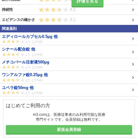
評価を見る
持続性
エビデンスの確かさ
関連薬剤
エディロールカプセル0.5μg 他
シナール配合錠 他
メチコバール注射液500μg
ワンアルファ錠0.25μg 他
ユベラ錠50mg 他
はじめてご利用の方
m3.comは、医療従事者のみ利用可能な医療
専門サイトです。会員登録は無料です。
新規会員登録