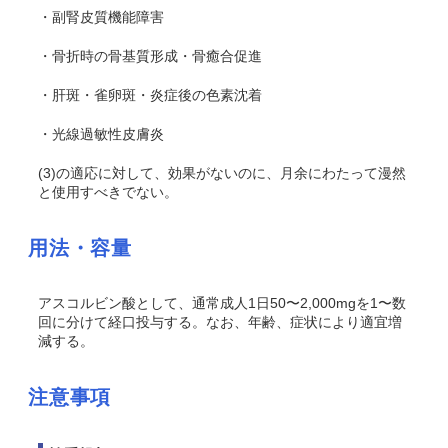
・副腎皮質機能障害
・骨折時の骨基質形成・骨癒合促進
・肝斑・雀卵斑・炎症後の色素沈着
・光線過敏性皮膚炎
(3)の適応に対して、効果がないのに、月余にわたって漫然
と使用すべきでない。
用法・容量
アスコルビン酸として、通常成人1日50〜2,000mgを1〜数
回に分けて経口投与する。なお、年齢、症状により適宜増
減する。
注意事項