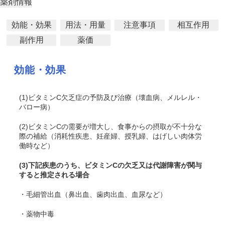
薬剤情報
効能・効果
用法・用量
注意事項
相互作用
副作用
薬価
効能・効果
(1)ビタミンC欠乏症の予防及び治療（壊血病、メルレル・
バロー病）
(2)ビタミンCの需要が増大し、食事からの摂取が不十分な
際の補給（消耗性疾患、妊産婦、授乳婦、はげしい肉体労
働時など）
(3)下記疾患のうち、ビタミンCの欠乏又は代謝障害が関与
すると推定される場合
・毛細管出血（鼻出血、歯肉出血、血尿など）
・薬物中毒