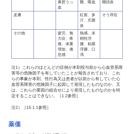
鼻腔うっ
難、喀血
咽頭炎
血
皮膚
紅斑、多
そう痒症
汗、爪囲
炎
その他
疲労、無
熱感、末
力症、疼
梢性浮
痛、体重
腫、粘膜
増加、倦
浮腫、口
怠感
渇
注1）これらのほとんどの症例が本剤投与前から心血管系障
害等の危険因子を有していたことが報告されており、これ
らの事象が本剤、性行為又は患者が以前から有していた心
血管系障害の危険因子に起因して発現したものなのか、又
は、これらの要因の組合せにより発現したものなのかを特
定することはできない。［1.2参照］
注2）［15.1.1参照］
薬価