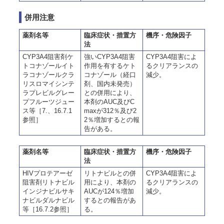
併用注意
薬剤名等
臨床症状・措置方
機序・危険因子
法
CYP3A4阻害剤ケ
強いCYP3A4阻害
CYP3A4阻害によ
トコナゾールイト
作用を有するケト
るクリアランスの
ラコナゾールクラ
コナゾール（経口
減少。
リスロマイシンテ
剤、国内未発売）
ラプレビルグレー
との併用により、
プフルーツジュー
本剤のAUC及びC
ス等［7.、16.7.1
maxが312％及び2
参照］
2％増加するとの報
告がある。
薬剤名等
臨床症状・措置方
機序・危険因子
法
HIVプロテアーゼ
リトナビルとの併
CYP3A4阻害によ
阻害剤リトナビル
用により、本剤の
るクリアランスの
インジナビルサキ
AUCが124％増加
減少。
ナビルダルナビル
するとの報告があ
等［16.7.2参照］
る。