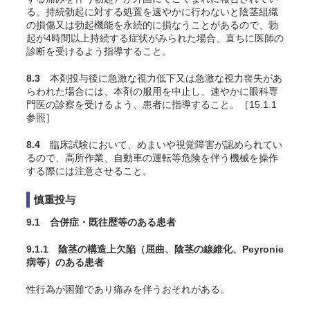
る。持続勃起に対する処置を速やかに行わないと陰茎組織
の損傷又は勃起機能を永続的に損なうことがあるので、勃
起が4時間以上持続する症状がみられた場合、直ちに医師の
診断を受けるよう指導すること。
8.3
本剤投与後に急激な視力低下又は急激な視力喪失があ
らわれた場合には、本剤の服用を中止し、速やかに眼科専
門医の診察を受けるよう、患者に指導すること。［15.1.1
参照］
8.4
臨床試験において、めまいや視覚障害が認められてい
るので、高所作業、自動車の運転等危険を伴う機械を操作
する際には注意させること。
慎重投与
9.1 合併症・既往歴等のある患者
9.1.1 陰茎の構造上欠陥（屈曲、陰茎の線維化、Peyronie
病等）のある患者
性行為が困難であり痛みを伴うおそれがある。