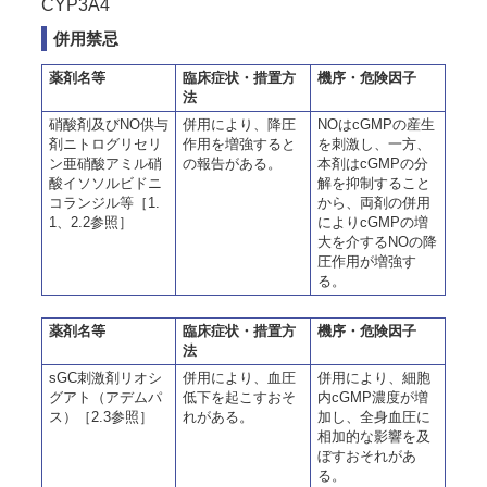
CYP3A4
併用禁忌
薬剤名等
臨床症状・措置方
機序・危険因子
法
硝酸剤及びNO供与
併用により、降圧
NOはcGMPの産生
剤ニトログリセリ
作用を増強すると
を刺激し、一方、
ン亜硝酸アミル硝
の報告がある。
本剤はcGMPの分
酸イソソルビドニ
解を抑制すること
コランジル等［1.
から、両剤の併用
1、2.2参照］
によりcGMPの増
大を介するNOの降
圧作用が増強す
る。
薬剤名等
臨床症状・措置方
機序・危険因子
法
sGC刺激剤リオシ
併用により、血圧
併用により、細胞
グアト（アデムパ
低下を起こすおそ
内cGMP濃度が増
ス）［2.3参照］
れがある。
加し、全身血圧に
相加的な影響を及
ぼすおそれがあ
る。