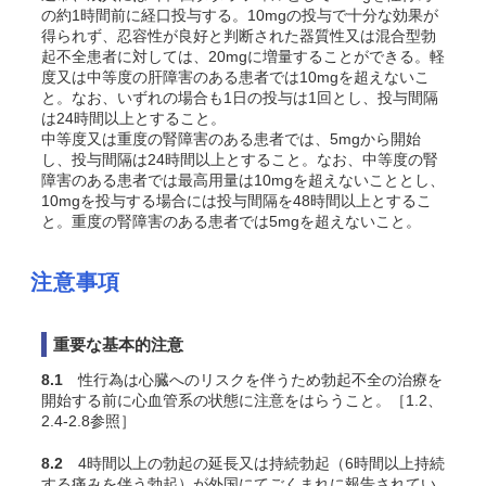
の約1時間前に経口投与する。10mgの投与で十分な効果が
得られず、忍容性が良好と判断された器質性又は混合型勃
起不全患者に対しては、20mgに増量することができる。軽
度又は中等度の肝障害のある患者では10mgを超えないこ
と。なお、いずれの場合も1日の投与は1回とし、投与間隔
は24時間以上とすること。
中等度又は重度の腎障害のある患者では、5mgから開始
し、投与間隔は24時間以上とすること。なお、中等度の腎
障害のある患者では最高用量は10mgを超えないこととし、
10mgを投与する場合には投与間隔を48時間以上とするこ
と。重度の腎障害のある患者では5mgを超えないこと。
注意事項
重要な基本的注意
8.1
性行為は心臓へのリスクを伴うため勃起不全の治療を
開始する前に心血管系の状態に注意をはらうこと。［1.2、
2.4-2.8参照］
8.2
4時間以上の勃起の延長又は持続勃起（6時間以上持続
する痛みを伴う勃起）が外国にてごくまれに報告されてい