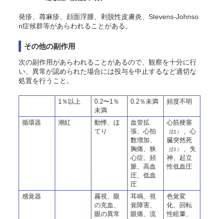
発疹、蕁麻疹、顔面浮腫、剥脱性皮膚炎、Stevens-Johnso
n症候群等があらわれることがある。
その他の副作用
次の副作用があらわれることがあるので、観察を十分に行
い、異常が認められた場合には投与を中止するなど適切な
処置を行うこと。
1％以上
0.2〜1％
0.2％未満
頻度不明
未満
循環器
潮紅
動悸、ほ
血管拡
心筋梗塞
てり
張、心拍
、心
注1）
数増加、
臓突然死
胸痛、狭
、失
注1）
心症、頻
神、起立
脈、高血
性低血圧
圧、低血
圧
感覚器
霧視、眼
耳鳴、視
色覚変
の充血、
覚障害、
化、回転
眼の異常
眼痛、流
性眩暈、