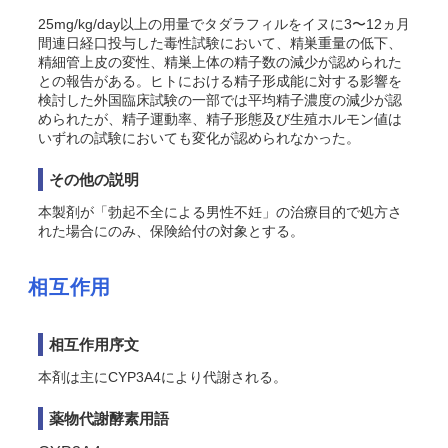
25mg/kg/day以上の用量でタダラフィルをイヌに3〜12ヵ月
間連日経口投与した毒性試験において、精巣重量の低下、
精細管上皮の変性、精巣上体の精子数の減少が認められた
との報告がある。ヒトにおける精子形成能に対する影響を
検討した外国臨床試験の一部では平均精子濃度の減少が認
められたが、精子運動率、精子形態及び生殖ホルモン値は
いずれの試験においても変化が認められなかった
。
その他の説明
本製剤が「勃起不全による男性不妊」の治療目的で処方さ
れた場合にのみ、保険給付の対象とする。
相互作用
相互作用序文
本剤は主にCYP3A4により代謝される。
薬物代謝酵素用語