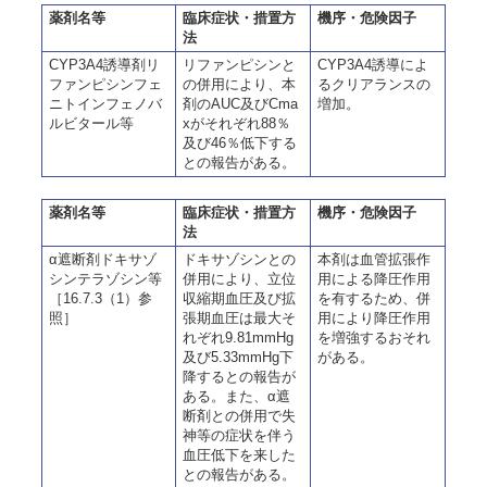
薬剤名等
臨床症状・措置方
機序・危険因子
法
CYP3A4誘導剤リ
リファンピシンと
CYP3A4誘導によ
ファンピシンフェ
の併用により、本
るクリアランスの
ニトインフェノバ
剤のAUC及びCma
増加。
ルビタール等
xがそれぞれ88％
及び46％低下する
との報告がある。
薬剤名等
臨床症状・措置方
機序・危険因子
法
α遮断剤ドキサゾ
ドキサゾシンとの
本剤は血管拡張作
シンテラゾシン等
併用により、立位
用による降圧作用
［16.7.3（1）参
収縮期血圧及び拡
を有するため、併
照］
張期血圧は最大そ
用により降圧作用
れぞれ9.81mmHg
を増強するおそれ
及び5.33mmHg下
がある。
降するとの報告が
ある。また、α遮
断剤との併用で失
神等の症状を伴う
血圧低下を来した
との報告がある。