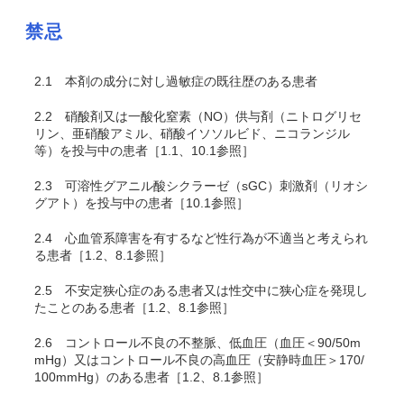
禁忌
2.1
本剤の成分に対し過敏症の既往歴のある患者
2.2
硝酸剤又は一酸化窒素（NO）供与剤（ニトログリセ
リン、亜硝酸アミル、硝酸イソソルビド、ニコランジル
等）を投与中の患者［1.1、10.1参照］
2.3
可溶性グアニル酸シクラーゼ（sGC）刺激剤（リオシ
グアト）を投与中の患者［10.1参照］
2.4
心血管系障害を有するなど性行為が不適当と考えられ
る患者［1.2、8.1参照］
2.5
不安定狭心症のある患者又は性交中に狭心症を発現し
たことのある患者［1.2、8.1参照］
2.6
コントロール不良の不整脈、低血圧（血圧＜90/50m
mHg）又はコントロール不良の高血圧（安静時血圧＞170/
100mmHg）のある患者［1.2、8.1参照］