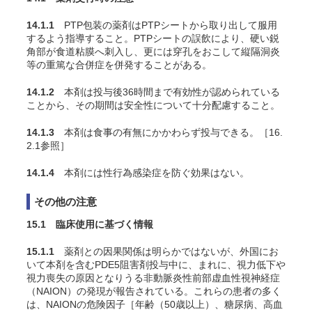
14.1.1
PTP包装の薬剤はPTPシートから取り出して服用
するよう指導すること。PTPシートの誤飲により、硬い鋭
角部が食道粘膜へ刺入し、更には穿孔をおこして縦隔洞炎
等の重篤な合併症を併発することがある。
14.1.2
本剤は投与後36時間まで有効性が認められている
ことから
、その期間は安全性について十分配慮すること。
14.1.3
本剤は食事の有無にかかわらず投与できる。［16.
2.1参照］
14.1.4
本剤には性行為感染症を防ぐ効果はない。
その他の注意
15.1 臨床使用に基づく情報
15.1.1
薬剤との因果関係は明らかではないが、外国にお
いて本剤を含むPDE5阻害剤投与中に、まれに、視力低下や
視力喪失の原因となりうる非動脈炎性前部虚血性視神経症
（NAION）の発現が報告されている
。これらの患者の多く
は、NAIONの危険因子［年齢（50歳以上）、糖尿病、高血