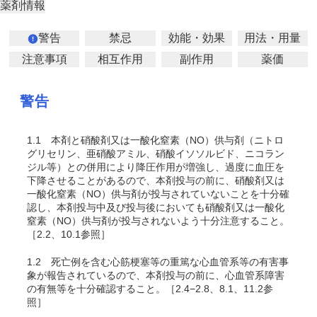
薬剤情報
警告
禁忌
効能・効果
用法・用量
注意事項
相互作用
副作用
薬価
警告
1.1
本剤と硝酸剤又は一酸化窒素（NO）供与剤（ニトロ
グリセリン、亜硝酸アミル、硝酸イソソルビド、ニコラン
ジル等）との併用により降圧作用が増強し、過度に血圧を
下降させることがあるので、本剤投与の前に、硝酸剤又は
一酸化窒素（NO）供与剤が投与されていないことを十分確
認し、本剤投与中及び投与後においても硝酸剤又は一酸化
窒素（NO）供与剤が投与されないよう十分注意すること。
［2.2、10.1参照］
1.2
死亡例を含む心筋梗塞等の重篤な心血管系等の有害事
象が報告されているので、本剤投与の前に、心血管系障害
の有無等を十分確認すること。［2.4−2.8、8.1、11.2参
照］