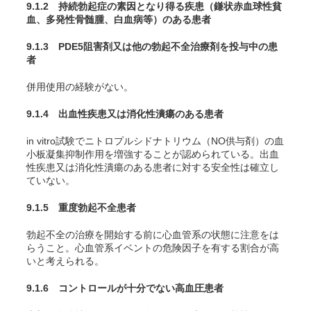
9.1.2 持続勃起症の素因となり得る疾患（鎌状赤血球性貧
血、多発性骨髄腫、白血病等）のある患者
9.1.3 PDE5阻害剤又は他の勃起不全治療剤を投与中の患
者
併用使用の経験がない。
9.1.4 出血性疾患又は消化性潰瘍のある患者
in vitro
試験でニトロプルシドナトリウム（NO供与剤）の血
小板凝集抑制作用を増強することが認められている。出血
性疾患又は消化性潰瘍のある患者に対する安全性は確立し
ていない。
9.1.5 重度勃起不全患者
勃起不全の治療を開始する前に心血管系の状態に注意をは
らうこと。心血管系イベントの危険因子を有する割合が高
いと考えられる。
9.1.6 コントロールが十分でない高血圧患者