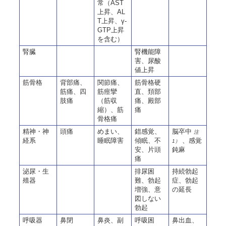
常（AST
上昇、AL
T上昇、γ-
GTP上昇
を含む）
腎臓
腎機能障
害、尿酸
値上昇
筋骨格
背部痛、
関節痛、
筋骨格硬
筋痛、四
筋痙攣
直、頚部
肢痛
（筋収
痛、殿部
縮）、筋
痛
骨格痛
精神・神
頭痛
めまい、
錯感覚、
脳卒中
注
経系
睡眠障害
傾眠、不
、感覚
1）
安、片頭
鈍麻
痛
泌尿・生
排尿困
持続勃起
殖器
難、勃起
症、勃起
増強、意
の延長
図しない
勃起
呼吸器
鼻閉
鼻炎、副
呼吸困
鼻出血、