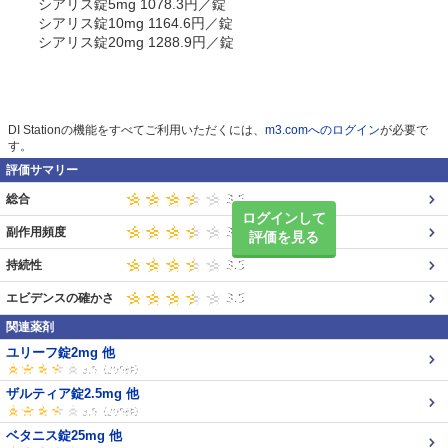
シアリス錠5mg 1078.3円／錠
シアリス錠10mg 1164.6円／錠
シアリス錠20mg 1288.9円／錠
DI Stationの機能をすべてご利用いただくには、
m3.comへのログイン
が必要で
す。
評価サマリー
総合
ログインして
副作用頻度
評価を見る
持続性
エビデンスの確かさ
関連薬剤
ユリーフ錠2mg 他
ザルティア錠2.5mg 他
ベタニス錠25mg 他