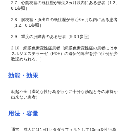
2.7
心筋梗塞の既往歴が最近3ヵ月以内にある患者［1.2、
8.1参照］
2.8
脳梗塞・脳出血の既往歴が最近6ヵ月以内にある患者
［1.2、8.1参照］
2.9
重度の肝障害のある患者［9.3.1参照］
2.10
網膜色素変性症患者［網膜色素変性症の患者にはホ
スホジエステラーゼ（PDE）の遺伝的障害を持つ症例が少
数認められる。］
効能・効果
勃起不全（満足な性行為を行うに十分な勃起とその維持が
出来ない患者）
用法・容量
通常、成人には1日1回タダラフィルとして10mgを性行為