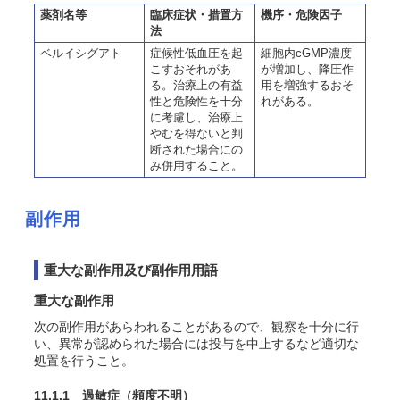
薬剤名等
臨床症状・措置方
機序・危険因子
法
ベルイシグアト
症候性低血圧を起
細胞内cGMP濃度
こすおそれがあ
が増加し、降圧作
る。治療上の有益
用を増強するおそ
性と危険性を十分
れがある。
に考慮し、治療上
やむを得ないと判
断された場合にの
み併用すること。
副作用
重大な副作用及び副作用用語
重大な副作用
次の副作用があらわれることがあるので、観察を十分に行
い、異常が認められた場合には投与を中止するなど適切な
処置を行うこと。
11.1.1 過敏症
（頻度不明）