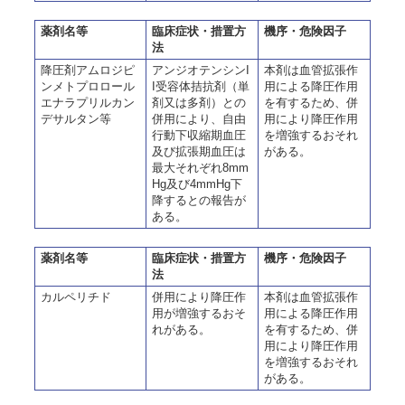
薬剤名等
臨床症状・措置方
機序・危険因子
法
降圧剤アムロジピ
アンジオテンシンI
本剤は血管拡張作
ンメトプロロール
I受容体拮抗剤（単
用による降圧作用
エナラプリルカン
剤又は多剤）との
を有するため、併
デサルタン等
併用により、自由
用により降圧作用
行動下収縮期血圧
を増強するおそれ
及び拡張期血圧は
がある。
最大それぞれ8mm
Hg及び4mmHg下
降するとの報告が
ある。
薬剤名等
臨床症状・措置方
機序・危険因子
法
カルペリチド
併用により降圧作
本剤は血管拡張作
用が増強するおそ
用による降圧作用
れがある。
を有するため、併
用により降圧作用
を増強するおそれ
がある。