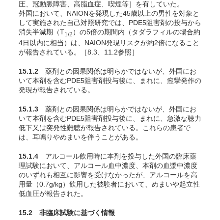
圧、冠動脈障害、高脂血症、喫煙等］を有していた
。
外国において、NAIONを発現した45歳以上の男性を対象と
して実施された自己対照研究では、PDE5阻害剤の投与から
消失半減期（T
）の5倍の期間内（タダラフィルの場合約
1/2
4日以内に相当）は、NAION発現リスクが約2倍になること
が報告されている
。［8.3、11.2参照］
15.1.2
薬剤との因果関係は明らかではないが、外国にお
いて本剤を含むPDE5阻害剤投与後に、まれに、痙攣発作の
発現が報告されている
。
15.1.3
薬剤との因果関係は明らかではないが、外国にお
いて本剤を含むPDE5阻害剤投与後に、まれに、急激な聴力
低下又は突発性難聴が報告されている。これらの患者で
は、耳鳴りやめまいを伴うことがある。
15.1.4
アルコール飲用時に本剤を投与した外国の臨床薬
理試験において、アルコール血中濃度、本剤の血漿中濃度
のいずれも相互に影響を受けなかったが、アルコールを高
用量（0.7g/kg）飲用した被験者において、めまいや起立性
低血圧が報告された
。
15.2 非臨床試験に基づく情報