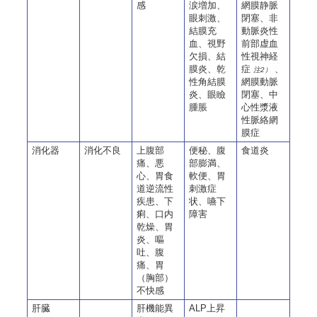
感
涙増加、
網膜静脈
眼刺激、
閉塞、非
結膜充
動脈炎性
血、視野
前部虚血
欠損、結
性視神経
膜炎、乾
症
、
注2）
性角結膜
網膜動脈
炎、眼瞼
閉塞、中
腫脹
心性漿液
性脈絡網
膜症
消化器
消化不良
上腹部
便秘、腹
食道炎
痛、悪
部膨満、
心、胃食
軟便、胃
道逆流性
刺激症
疾患、下
状、嚥下
痢、口内
障害
乾燥、胃
炎、嘔
吐、腹
痛、胃
（胸部）
不快感
肝臓
肝機能異
ALP上昇