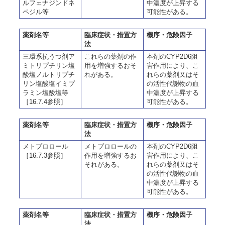
ルフェナジンドネ
中濃度が上昇する
ペジル等
可能性がある。
薬剤名等
臨床症状・措置方
機序・危険因子
法
三環系抗うつ剤ア
これらの薬剤の作
本剤のCYP2D6阻
ミトリプチリン塩
用を増強するおそ
害作用により、こ
酸塩ノルトリプチ
れがある。
れらの薬剤又はそ
リン塩酸塩イミプ
の活性代謝物の血
ラミン塩酸塩等
中濃度が上昇する
［16.7.4参照］
可能性がある。
薬剤名等
臨床症状・措置方
機序・危険因子
法
メトプロロール
メトプロロールの
本剤のCYP2D6阻
［16.7.3参照］
作用を増強するお
害作用により、こ
それがある。
れらの薬剤又はそ
の活性代謝物の血
中濃度が上昇する
可能性がある。
薬剤名等
臨床症状・措置方
機序・危険因子
法