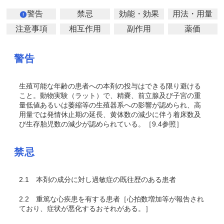
警告
禁忌
効能・効果
用法・用量
注意事項
相互作用
副作用
薬価
警告
生殖可能な年齢の患者への本剤の投与はできる限り避ける
こと。動物実験（ラット）で、精嚢、前立腺及び子宮の重
量低値あるいは萎縮等の生殖器系への影響が認められ、高
用量では発情休止期の延長、黄体数の減少に伴う着床数及
び生存胎児数の減少が認められている。［9.4参照］
禁忌
2.1
本剤の成分に対し過敏症の既往歴のある患者
2.2
重篤な心疾患を有する患者［心拍数増加等が報告され
ており、症状が悪化するおそれがある。］