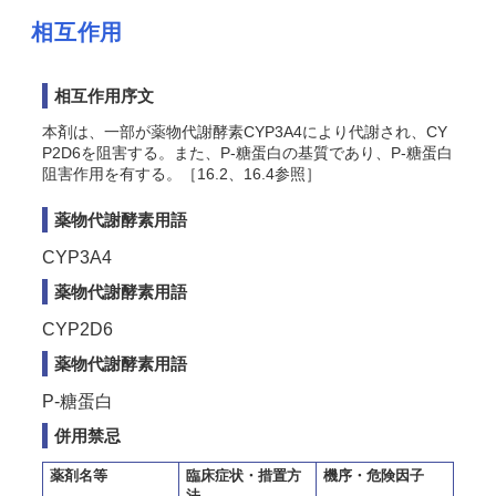
相互作用
相互作用序文
本剤は、一部が薬物代謝酵素CYP3A4により代謝され、CY
P2D6を阻害する。また、P-糖蛋白の基質であり、P-糖蛋白
阻害作用を有する。［16.2、16.4参照］
薬物代謝酵素用語
CYP3A4
薬物代謝酵素用語
CYP2D6
薬物代謝酵素用語
P-糖蛋白
併用禁忌
薬剤名等
臨床症状・措置方
機序・危険因子
法