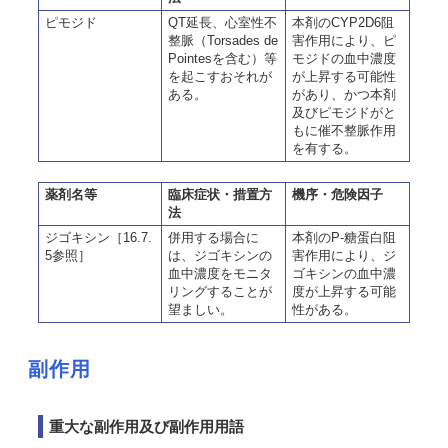
ピモジド
QT延長、心室性不
本剤のCYP2D6阻
整脈（Torsades de
害作用により、ピ
Pointesを含む）等
モジドの血中濃度
を起こすおそれが
が上昇する可能性
ある。
があり、かつ本剤
及びピモジドがと
もに催不整脈作用
を有する。
薬剤名等
臨床症状・措置方
機序・危険因子
法
ジゴキシン［16.7.
併用する場合に
本剤のP-糖蛋白阻
5参照］
は、ジゴキシンの
害作用により、ジ
血中濃度をモニタ
ゴキシンの血中濃
リングすることが
度が上昇する可能
望ましい。
性がある。
副作用
重大な副作用及び副作用用語