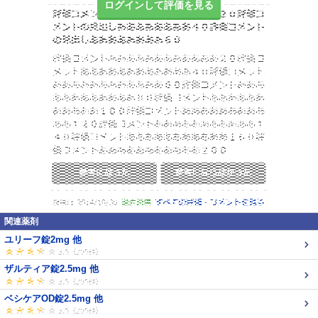
ログインして評価を見る
関連薬剤
ユリーフ錠2mg 他
ザルティア錠2.5mg 他
ベシケアOD錠2.5mg 他