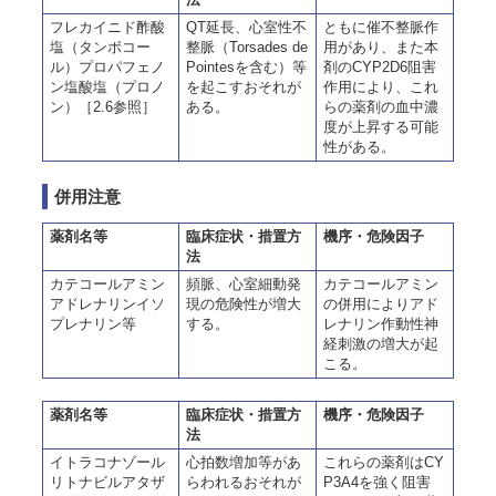
フレカイニド酢酸
QT延長、心室性不
ともに催不整脈作
塩（タンボコー
整脈（Torsades de
用があり、また本
ル）プロパフェノ
Pointesを含む）等
剤のCYP2D6阻害
ン塩酸塩（プロノ
を起こすおそれが
作用により、これ
ン）［2.6参照］
ある。
らの薬剤の血中濃
度が上昇する可能
性がある。
併用注意
薬剤名等
臨床症状・措置方
機序・危険因子
法
カテコールアミン
頻脈、心室細動発
カテコールアミン
アドレナリンイソ
現の危険性が増大
の併用によりアド
プレナリン等
する。
レナリン作動性神
経刺激の増大が起
こる。
薬剤名等
臨床症状・措置方
機序・危険因子
法
イトラコナゾール
心拍数増加等があ
これらの薬剤はCY
リトナビルアタザ
らわれるおそれが
P3A4を強く阻害