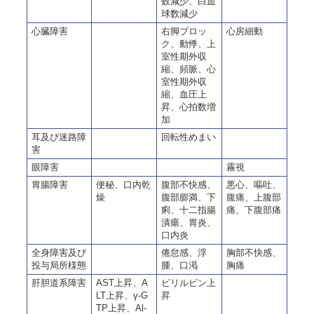
数減少、白血
球数減少
心臓障害
右脚ブロッ
心房細動
ク、動悸、上
室性期外収
縮、頻脈、心
室性期外収
縮、血圧上
昇、心拍数増
加
耳及び迷路障
回転性めまい
害
眼障害
霧視
胃腸障害
便秘、口内乾
腹部不快感、
悪心、嘔吐、
燥
腹部膨満、下
腹痛、上腹部
痢、十二指腸
痛、下腹部痛
潰瘍、胃炎、
口内炎
全身障害及び
倦怠感、浮
胸部不快感、
投与局所様態
腫、口渇
胸痛
肝胆道系障害
AST上昇、A
ビリルビン上
LT上昇、γ-G
昇
TP上昇、Al-