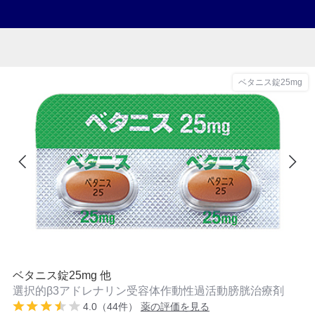
ベタニス錠25mg
ベタニス錠25mg 他
選択的β3アドレナリン受容体作動性過活動膀胱治療剤
4.0（44件）
薬の評価を見る