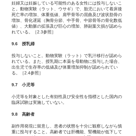
妊婦又は妊娠している可能性のある女性には投与しないこ
と。動物実験（ラット、ウサギ）で、胎児において着床後
死亡率の増加、体重低値、肩甲骨等の屈曲及び波状肋骨の
増加、骨化遅延（胸骨分節、中手骨、中節骨等の骨化数低
値）、大動脈の拡張及び巨心の増加、肺副葉欠損が認めら
れている。［2.3参照］
9.6 授乳婦
投与しないこと。動物実験（ラット）で乳汁移行が認めら
れている。また、授乳期に本薬を母動物に投与した場合、
出生児で生存率の低値及び体重増加抑制が認められてい
る。［2.4参照］
9.7 小児等
小児等を対象とした有効性及び安全性を指標とした国内の
臨床試験は実施していない。
9.8 高齢者
副作用発現に留意し、患者の状態を十分に観察しながら慎
重に投与すること。高齢者では肝機能、腎機能が低下して