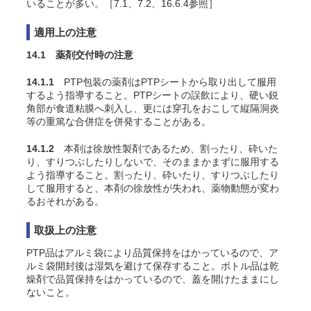
いることが多い。［7.1、7.2、16.6.4参照］
適用上の注意
14.1 薬剤交付時の注意
14.1.1
PTP包装の薬剤はPTPシートから取り出して服用
するよう指導すること。PTPシートの誤飲により、硬い鋭
角部が食道粘膜へ刺入し、更には穿孔をおこして縦隔洞炎
等の重篤な合併症を併発することがある。
14.1.2
本剤は徐放性製剤であるため、割ったり、砕いた
り、すりつぶしたりしないで、そのままかまずに服用する
よう指導すること。割ったり、砕いたり、すりつぶしたり
して服用すると、本剤の徐放性が失われ、薬物動態が変わ
るおそれがある。
取扱上の注意
PTP品はアルミ袋により品質保持をはかっているので、ア
ルミ袋開封後は湿気を避けて保存すること。ボトル品は乾
燥剤で品質保持をはかっているので、蓋を開けたままにし
ないこと。