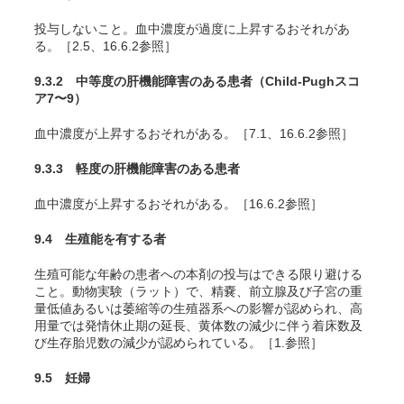
投与しないこと。血中濃度が過度に上昇するおそれがあ
る。［2.5、16.6.2参照］
9.3.2 中等度の肝機能障害のある患者（Child-Pughスコ
ア7〜9）
血中濃度が上昇するおそれがある。［7.1、16.6.2参照］
9.3.3 軽度の肝機能障害のある患者
血中濃度が上昇するおそれがある。［16.6.2参照］
9.4 生殖能を有する者
生殖可能な年齢の患者への本剤の投与はできる限り避ける
こと。動物実験（ラット）で、精嚢、前立腺及び子宮の重
量低値あるいは萎縮等の生殖器系への影響が認められ、高
用量では発情休止期の延長、黄体数の減少に伴う着床数及
び生存胎児数の減少が認められている。［1.参照］
9.5 妊婦