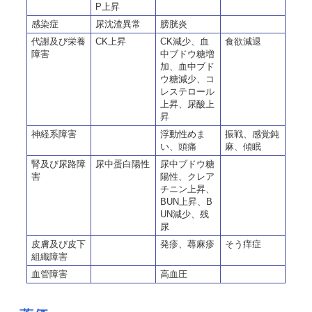
P上昇
感染症
尿沈渣異常
膀胱炎
代謝及び栄養
CK上昇
CK減少、血
食欲減退
障害
中ブドウ糖増
加、血中ブド
ウ糖減少、コ
レステロール
上昇、尿酸上
昇
神経系障害
浮動性めま
振戦、感覚鈍
い、頭痛
麻、傾眠
腎及び尿路障
尿中蛋白陽性
尿中ブドウ糖
害
陽性、クレア
チニン上昇、
BUN上昇、B
UN減少、残
尿
皮膚及び皮下
発疹、蕁麻疹
そう痒症
組織障害
血管障害
高血圧