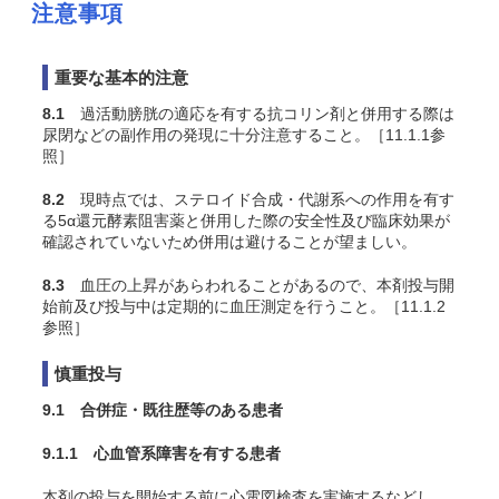
注意事項
重要な基本的注意
8.1
過活動膀胱の適応を有する抗コリン剤と併用する際は
尿閉などの副作用の発現に十分注意すること。［11.1.1参
照］
8.2
現時点では、ステロイド合成・代謝系への作用を有す
る5α還元酵素阻害薬と併用した際の安全性及び臨床効果が
確認されていないため併用は避けることが望ましい。
8.3
血圧の上昇があらわれることがあるので、本剤投与開
始前及び投与中は定期的に血圧測定を行うこと。［11.1.2
参照］
慎重投与
9.1 合併症・既往歴等のある患者
9.1.1 心血管系障害を有する患者
本剤の投与を開始する前に心電図検査を実施するなどし、