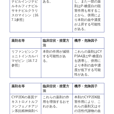
ナビルインジナビ
ある。
し、また一部の薬
ルネルフィナビル
剤はP-糖蛋白の阻
サキナビルクラリ
害作用も有するこ
スロマイシン［16.
とから、併用によ
7.1参照］
り本剤の血中濃度
が上昇する可能性
がある。
薬剤名等
臨床症状・措置方
機序・危険因子
法
リファンピシンフ
本剤の作用が減弱
これらの薬剤はCY
ェニトインカルバ
する可能性があ
P3A4及びP-糖蛋白
マゼピン［16.7.2
る。
を誘導し、併用に
参照］
より本剤の血中濃
度が低下する可能
性がある。
薬剤名等
臨床症状・措置方
機序・危険因子
法
CYP2D6の基質デ
これらの薬剤の作
本剤のCYP2D6阻
キストロメトルフ
用を増強するおそ
害作用により、こ
ァンフェノチアジ
れがある。
れらの薬剤又はそ
ン系抗精神病剤ペ
の活性代謝物の血