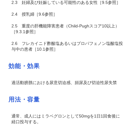
2.3
妊婦及び妊娠している可能性のある女性［9.5参照］
2.4
授乳婦［9.6参照］
2.5
重度の肝機能障害患者（Child-Pughスコア10以上）
［9.3.1参照］
2.6
フレカイニド酢酸塩あるいはプロパフェノン塩酸塩投
与中の患者［10.1参照］
効能・効果
過活動膀胱における尿意切迫感、頻尿及び切迫性尿失禁
用法・容量
通常、成人にはミラベグロンとして50mgを1日1回食後に
経口投与する。