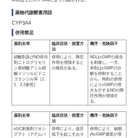
薬物代謝酵素用語
CYP3A4
併用禁忌
薬剤名等
臨床症状・措置方
機序・危険因子
法
硝酸剤及びNO供与
併用により、降圧
NOはcGMPの産生
剤ニトログリセリ
作用を増強すると
を刺激し、一方、
ン亜硝酸アミル硝
の報告がある。
本剤はcGMPの分
酸イソソルビドニ
解を抑制すること
コランジル等［1.
から、両剤の併用
1、2.2参照］
によりcGMPの増
大を介するNOの降
圧作用が増強す
る。
薬剤名等
臨床症状・措置方
機序・危険因子
法
sGC刺激剤リオシ
併用により、血圧
併用により、細胞
グアト（アデムパ
低下を起こすおそ
内cGMP濃度が増