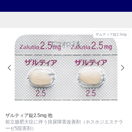
ザルティア錠2.5mg
ザルティア錠2.5mg 他
前立腺肥大症に伴う排尿障害改善剤（ホスホジエステラ
ーゼ5阻害剤）