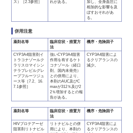
ス）［2.3参照］
れがある。
加し、全身血圧に
相加的な影響を及
ぼすおそれがあ
る。
併用注意
薬剤名等
臨床症状・措置方
機序・危険因子
法
CYP3A4阻害剤イ
強いCYP3A4阻害
CYP3A4阻害によ
トラコナゾールク
作用を有するケト
るクリアランスの
ラリスロマイシン
コナゾール（経口
減少。
テラプレビルグレ
剤、国内未発売）
ープフルーツジュ
との併用により、
ース等［7.2、16.
本剤のAUC及びC
7.1参照］
maxが312％及び2
2％増加するとの報
告がある。
薬剤名等
臨床症状・措置方
機序・危険因子
法
HIVプロテアーゼ
リトナビルとの併
CYP3A4阻害によ
阻害剤リトナビル
用により、本剤の
るクリアランスの