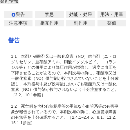
薬剤情報
警告
禁忌
効能・効果
用法・用量
注意事項
相互作用
副作用
薬価
警告
1.1
本剤と硝酸剤又は一酸化窒素（NO）供与剤（ニトロ
グリセリン、亜硝酸アミル、硝酸イソソルビド、ニコラン
ジル等）との併用により降圧作用が増強し、過度に血圧を
下降させることがあるので、本剤投与の前に、硝酸剤又は
一酸化窒素（NO）供与剤が投与されていないことを十分確
認し、本剤投与中及び投与後においても硝酸剤又は一酸化
窒素（NO）供与剤が投与されないよう十分注意すること。
［2.2、10.1参照］
1.2
死亡例を含む心筋梗塞等の重篤な心血管系等の有害事
象が報告されているので、本剤投与の前に、心血管系障害
の有無等を十分確認すること。［2.4.1−2.4.5、8.1、11.2、
15.1.1参照］