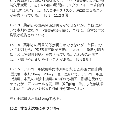
して実施された自己対照研究では、PDE5阻害剤の投与から
消失半減期（T
）の5倍の期間内（タダラフィルの場合約
1/2
4日以内に相当）は、NAION発現リスクが約2倍になること
が報告されている
。［8.3、11.2参照］
15.1.3
薬剤との因果関係は明らかではないが、外国にお
いて本剤を含むPDE5阻害剤投与後に、まれに、痙攣発作の
発現が報告されている
。
15.1.4
薬剤との因果関係は明らかではないが、外国にお
いて本剤を含むPDE5阻害剤投与後に、まれに、急激な聴力
低下又は突発性難聴が報告されている。これらの患者で
は、耳鳴りやめまいを伴うことがある。［8.5参照］
15.1.5
アルコール飲用時に本剤を投与した外国の臨床薬
理試験（本剤10mg、20mg）
において、アルコール血
注）
中濃度、本剤の血漿中濃度のいずれも相互に影響を受けな
かったが、アルコールを高用量（0.7g/kg）飲用した被験者
において、めまいや起立性低血圧が報告された
。
注）承認最大用量は5mgである。
15.2 非臨床試験に基づく情報