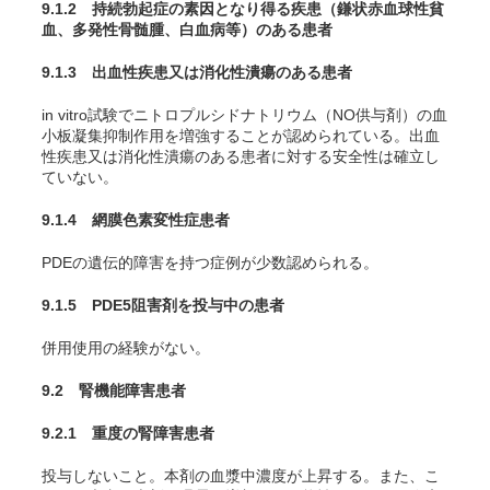
9.1.2 持続勃起症の素因となり得る疾患（鎌状赤血球性貧
血、多発性骨髄腫、白血病等）のある患者
9.1.3 出血性疾患又は消化性潰瘍のある患者
in vitro
試験でニトロプルシドナトリウム（NO供与剤）の血
小板凝集抑制作用を増強することが認められている。出血
性疾患又は消化性潰瘍のある患者に対する安全性は確立し
ていない。
9.1.4 網膜色素変性症患者
PDEの遺伝的障害を持つ症例が少数認められる。
9.1.5 PDE5阻害剤を投与中の患者
併用使用の経験がない。
9.2 腎機能障害患者
9.2.1 重度の腎障害患者
投与しないこと。本剤の血漿中濃度が上昇する。また、こ