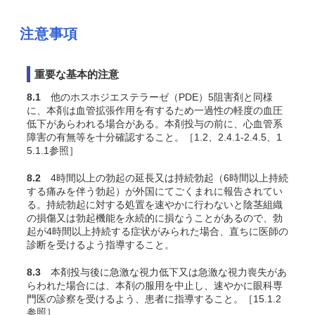
注意事項
重要な基本的注意
8.1
他のホスホジエステラーゼ（PDE）5阻害剤と同様
に、本剤は血管拡張作用を有するため一過性の軽度の血圧
低下があらわれる場合がある。本剤投与の前に、心血管系
障害の有無等を十分確認すること。［1.2、2.4.1-2.4.5、1
5.1.1参照］
8.2
4時間以上の勃起の延長又は持続勃起（6時間以上持続
する痛みを伴う勃起）が外国にてごくまれに報告されてい
る。持続勃起に対する処置を速やかに行わないと陰茎組織
の損傷又は勃起機能を永続的に損なうことがあるので、勃
起が4時間以上持続する症状がみられた場合、直ちに医師の
診断を受けるよう指導すること。
8.3
本剤投与後に急激な視力低下又は急激な視力喪失があ
らわれた場合には、本剤の服用を中止し、速やかに眼科専
門医の診察を受けるよう、患者に指導すること。［15.1.2
参照］