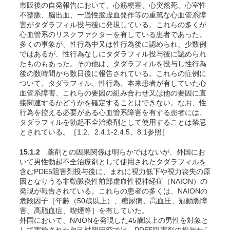
市販後の自発報告において、心筋梗塞、心突然死、心室性
不整脈、脳出血、一過性脳虚血発作等の重篤な心血管系障
害がタダラフィル投与後に発現している。これらの多くが
心血管系のリスクファクターを有している患者であった。
多くの事象が、性行為中又は性行為後に認められ、少数例
ではあるが、性行為なしにタダラフィル投与後に認められ
たものもあった。その他は、タダラフィルを投与し性行為
後の数時間から数日後に報告されている。これらの症例に
ついて、タダラフィル、性行為、本来患者が有していた心
血管系障害、これらの要因の組み合わせ又は他の要因に直
接関連するかどうかを確定することはできない。なお、性
行為を控える必要がある心血管系障害を有する患者には、
タダラフィルを勃起不全治療剤として使用することは禁忌
とされている。［1.2、2.4.1-2.4.5、8.1参照］
15.1.2
薬剤との因果関係は明らかではないが、外国にお
いて男性勃起不全治療剤として使用されたタダラフィルを
含むPDE5阻害剤投与後に、まれに視力低下や視力喪失の原
因となりうる非動脈炎性前部虚血性視神経症（NAION）の
発現が報告されている
。これらの患者の多くは、NAIONの
危険因子［年齢（50歳以上）、糖尿病、高血圧、冠動脈障
害、高脂血症、喫煙等］を有していた
。
外国において、NAIONを発現した45歳以上の男性を対象と