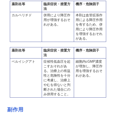
薬剤名等
臨床症状・措置方
機序・危険因子
法
カルペリチド
併用により降圧作
本剤は血管拡張作
用が増強するおそ
用による降圧作用
れがある。
を有するため、併
用により降圧作用
を増強するおそれ
がある。
薬剤名等
臨床症状・措置方
機序・危険因子
法
ベルイシグアト
症候性低血圧を起
細胞内cGMP濃度
こすおそれがあ
が増加し、降圧作
る。治療上の有益
用を増強するおそ
性と危険性を十分
れがある。
に考慮し、治療上
やむを得ないと判
断された場合にの
み併用すること。
副作用