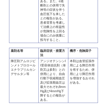
ある。また、α遮
断剤との併用で失
神等の症状を伴う
血圧低下を来した
との報告がある。
患者背景を考慮し
て治療上の有益性
が危険性を上回る
場合にのみ慎重に
投与すること。
薬剤名等
臨床症状・措置方
機序・危険因子
法
降圧剤アムロジピ
アンジオテンシンI
本剤は血管拡張作
ンメトプロロール
I受容体拮抗剤（単
用による降圧作用
エナラプリルカン
剤又は多剤）との
を有するため、併
デサルタン等
併用により、自由
用により降圧作用
行動下収縮期血圧
を増強するおそれ
及び拡張期血圧は
がある。
最大それぞれ8mm
Hg及び4mmHg下
降するとの報告が
ある。