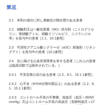
禁忌
2.1
本剤の成分に対し過敏症の既往歴のある患者
2.2
硝酸剤又は一酸化窒素（NO）供与剤（ニトログリセ
リン、亜硝酸アミル、硝酸イソソルビド、ニコランジル
等）を投与中の患者［1.1、10.1参照］
2.3
可溶性グアニル酸シクラーゼ（sGC）刺激剤（リオシ
グアト）を投与中の患者［10.1参照］
2.4
次に掲げる心血管系障害を有する患者［これらの患者
は臨床試験では除外されている。］
2.4.1
不安定狭心症のある患者［1.2、8.1、15.1.1参照］
2.4.2
心不全（NYHA分類III度以上）のある患者［1.2、8.
1、15.1.1参照］
2.4.3
コントロール不良の不整脈、低血圧（血圧＜90/50
mmHg）又はコントロール不良の高血圧（安静時血圧＞17