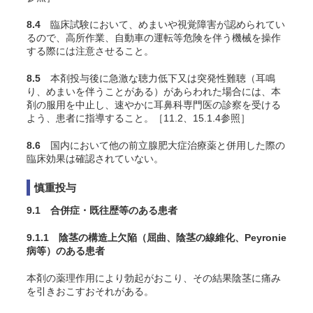
8.4
臨床試験において、めまいや視覚障害が認められてい
るので、高所作業、自動車の運転等危険を伴う機械を操作
する際には注意させること。
8.5
本剤投与後に急激な聴力低下又は突発性難聴（耳鳴
り、めまいを伴うことがある）があらわれた場合には、本
剤の服用を中止し、速やかに耳鼻科専門医の診察を受ける
よう、患者に指導すること。［11.2、15.1.4参照］
8.6
国内において他の前立腺肥大症治療薬と併用した際の
臨床効果は確認されていない。
慎重投与
9.1 合併症・既往歴等のある患者
9.1.1 陰茎の構造上欠陥（屈曲、陰茎の線維化、Peyronie
病等）のある患者
本剤の薬理作用により勃起がおこり、その結果陰茎に痛み
を引きおこすおそれがある。