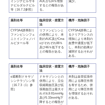
インジナビルサキ
AUCが124％増加
減少。
ナビルダルナビル
するとの報告があ
等［16.7.2参照］
る。
薬剤名等
臨床症状・措置方
機序・危険因子
法
CYP3A4誘導剤リ
リファンピシンと
CYP3A4誘導によ
ファンピシンフェ
の併用により、本
るクリアランスの
ニトインフェノバ
剤のAUC及びCma
増加により本剤の
ルビタール等
xがそれぞれ88％
血漿中濃度が低下
及び46％低下する
し、本剤の効果が
との報告がある。
減弱するおそれが
ある。
薬剤名等
臨床症状・措置方
機序・危険因子
法
α遮断剤ドキサゾ
ドキサゾシンとの
本剤は血管拡張作
シンテラゾシン等
併用により、立位
用による降圧作用
［16.7.3（1）参
収縮期血圧及び拡
を有するため、併
照］
張期血圧は最大そ
用により降圧作用
れぞれ9.81mmHg
を増強するおそれ
及び5.33mmHg下
がある。
降するとの報告が