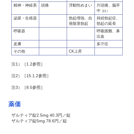
精神・神経系
頭痛
浮動性めまい
片頭痛、脳卒
中
注1）
泌尿・生殖器
勃起増強、自
持続勃起症、
発陰茎勃起
勃起の延長
呼吸器
呼吸困難、鼻
出血
皮膚
多汗症
その他
CK上昇
注1）［1.2参照］
注2）［15.1.2参照］
注3）［8.5参照］
薬価
ザルティア錠2.5mg 40.3円／錠
ザルティア錠5mg 78.6円／錠