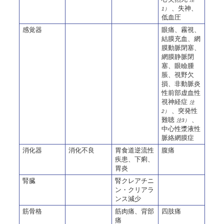
、失神、
1）
低血圧
感覚器
眼痛、霧視、
結膜充血、網
膜動脈閉塞、
網膜静脈閉
塞、眼瞼腫
脹、視野欠
損、非動脈炎
性前部虚血性
視神経症
注
、突発性
2）
難聴
、
注3）
中心性漿液性
脈絡網膜症
消化器
消化不良
胃食道逆流性
腹痛
疾患、下痢、
胃炎
腎臓
腎クレアチニ
ン・クリアラ
ンス減少
筋骨格
筋肉痛、背部
四肢痛
痛