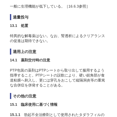
一般に生理機能が低下している。［16.6.3参照］
過量投与
13.1 処置
特異的な解毒薬はない。なお、腎透析によるクリアランス
の促進は期待できない。
適用上の注意
14.1 薬剤交付時の注意
PTP包装の薬剤はPTPシートから取り出して服用するよう
指導すること。PTPシートの誤飲により、硬い鋭角部が食
道粘膜へ刺入し、更には穿孔をおこして縦隔洞炎等の重篤
な合併症を併発することがある。
その他の注意
15.1 臨床使用に基づく情報
15.1.1
勃起不全治療剤として使用されたタダラフィルの