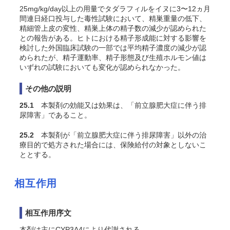
25mg/kg/day以上の用量でタダラフィルをイヌに3〜12ヵ月
間連日経口投与した毒性試験において、精巣重量の低下、
精細管上皮の変性、精巣上体の精子数の減少が認められた
との報告がある。ヒトにおける精子形成能に対する影響を
検討した外国臨床試験の一部では平均精子濃度の減少が認
められたが、精子運動率、精子形態及び生殖ホルモン値は
いずれの試験においても変化が認められなかった
。
その他の説明
25.1
本製剤の効能又は効果は、「前立腺肥大症に伴う排
尿障害」であること。
25.2
本製剤が「前立腺肥大症に伴う排尿障害」以外の治
療目的で処方された場合には、保険給付の対象としないこ
ととする。
相互作用
相互作用序文
本剤は主にCYP3A4により代謝される。