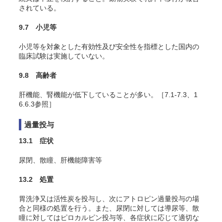
されている。
9.7 小児等
小児等を対象とした有効性及び安全性を指標とした国内の
臨床試験は実施していない。
9.8 高齢者
肝機能、腎機能が低下していることが多い。［7.1-7.3、1
6.6.3参照］
過量投与
13.1 症状
尿閉、散瞳、肝機能障害等
13.2 処置
胃洗浄又は活性炭を投与し、次にアトロピン過量投与の場
合と同様の処置を行う。また、尿閉に対しては導尿等、散
瞳に対してはピロカルピン投与等、各症状に応じて適切な