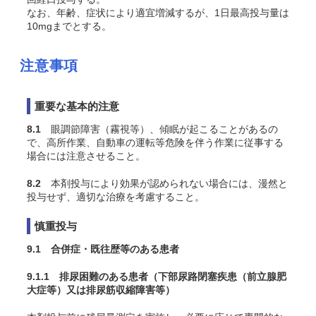
なお、年齢、症状により適宜増減するが、1日最高投与量は
10mgまでとする。
注意事項
重要な基本的注意
8.1
眼調節障害（霧視等）、傾眠が起こることがあるの
で、高所作業、自動車の運転等危険を伴う作業に従事する
場合には注意させること。
8.2
本剤投与により効果が認められない場合には、漫然と
投与せず、適切な治療を考慮すること。
慎重投与
9.1 合併症・既往歴等のある患者
9.1.1 排尿困難のある患者（下部尿路閉塞疾患（前立腺肥
大症等）又は排尿筋収縮障害等）