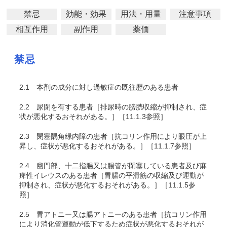
禁忌
効能・効果
用法・用量
注意事項
相互作用
副作用
薬価
禁忌
2.1
本剤の成分に対し過敏症の既往歴のある患者
2.2
尿閉を有する患者［排尿時の膀胱収縮が抑制され、症
状が悪化するおそれがある。］［11.1.3参照］
2.3
閉塞隅角緑内障の患者［抗コリン作用により眼圧が上
昇し、症状が悪化するおそれがある。］［11.1.7参照］
2.4
幽門部、十二指腸又は腸管が閉塞している患者及び麻
痺性イレウスのある患者［胃腸の平滑筋の収縮及び運動が
抑制され、症状が悪化するおそれがある。］［11.1.5参
照］
2.5
胃アトニー又は腸アトニーのある患者［抗コリン作用
により消化管運動が低下するため症状が悪化するおそれが