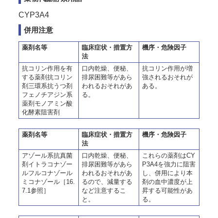
CYP3A4
併用注意
薬剤名等
臨床症状・措置方
機序・危険因子
法
抗コリン作用を有
口内乾燥、便秘、
抗コリン作用が増
する薬剤抗コリン
排尿困難等があら
強されるおそれが
剤三環系抗うつ剤
われるおそれがあ
ある。
フェノチアジン系
る。
薬剤モノアミン酸
化酵素阻害剤
薬剤名等
臨床症状・措置方
機序・危険因子
法
アゾール系抗真菌
口内乾燥、便秘、
これらの薬剤はCY
剤イトラコナゾー
排尿困難等があら
P3A4を強力に阻害
ルフルコナゾール
われるおそれがあ
し、併用により本
ミコナゾール［16.
るので、減量する
剤の血中濃度が上
7.1参照］
など注意するこ
昇する可能性があ
と。
る。