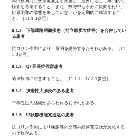
本剤投与前に残尿量測定を実施し、必要に応じて専門的な
検査を考慮すること。また、投与中も十分に観察を行い、
排尿困難の増悪を来していないかを定期的に確認するこ
と。［11.1.3参照］
9.1.2 下部尿路閉塞疾患（前立腺肥大症等）を合併してい
る患者
抗コリン作用により、尿閉を誘発するおそれがある。［11.
1.3参照］
9.1.3 QT延長症候群患者
過量投与に注意すること。［11.1.4、17.3.1参照］
9.1.4 潰瘍性大腸炎のある患者
中毒性巨大結腸があらわれるおそれがある。
9.1.5 甲状腺機能亢進症の患者
抗コリン作用により頻脈等の交感神経興奮症状が悪化する
おそれがある。