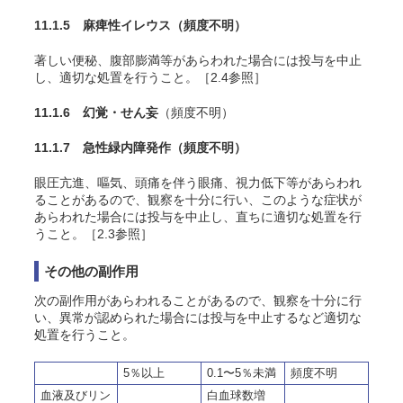
11.1.5 麻痺性イレウス
（頻度不明）
著しい便秘、腹部膨満等があらわれた場合には投与を中止
し、適切な処置を行うこと。［2.4参照］
11.1.6 幻覚・せん妄
（頻度不明）
11.1.7 急性緑内障発作
（頻度不明）
眼圧亢進、嘔気、頭痛を伴う眼痛、視力低下等があらわれ
ることがあるので、観察を十分に行い、このような症状が
あらわれた場合には投与を中止し、直ちに適切な処置を行
うこと。［2.3参照］
その他の副作用
次の副作用があらわれることがあるので、観察を十分に行
い、異常が認められた場合には投与を中止するなど適切な
処置を行うこと。
5％以上
0.1〜5％未満
頻度不明
血液及びリン
白血球数増