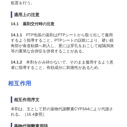
処置を行う。
適用上の注意
14.1 薬剤交付時の注意
14.1.1
PTP包装の薬剤はPTPシートから取り出して服用
するよう指導すること。PTPシートの誤飲により、硬い鋭
角部が食道粘膜へ刺入し、更には穿孔をおこして縦隔洞炎
等の重篤な合併症を併発することがある。
14.1.2
本剤をかみ砕かないで、そのまま服用するよう患
者に指導すること。有効成分に刺激性があるため。
相互作用
相互作用序文
本剤は、主として肝の薬物代謝酵素CYP3A4により代謝さ
れる。［16.4参照］
薬物代謝酵素用語