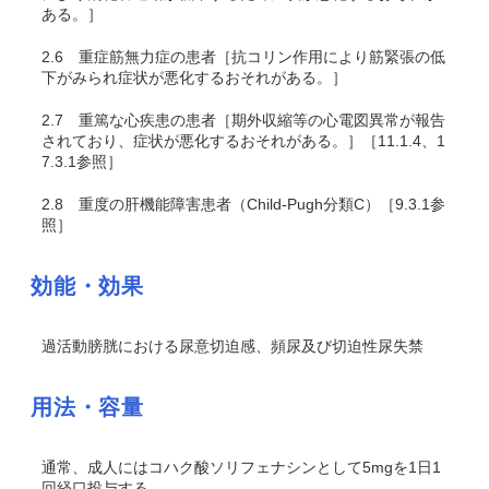
ある。］
2.6
重症筋無力症の患者［抗コリン作用により筋緊張の低
下がみられ症状が悪化するおそれがある。］
2.7
重篤な心疾患の患者［期外収縮等の心電図異常が報告
されており、症状が悪化するおそれがある。］［11.1.4、1
7.3.1参照］
2.8
重度の肝機能障害患者（Child-Pugh分類C）［9.3.1参
照］
効能・効果
過活動膀胱における尿意切迫感、頻尿及び切迫性尿失禁
用法・容量
通常、成人にはコハク酸ソリフェナシンとして5mgを1日1
回経口投与する。