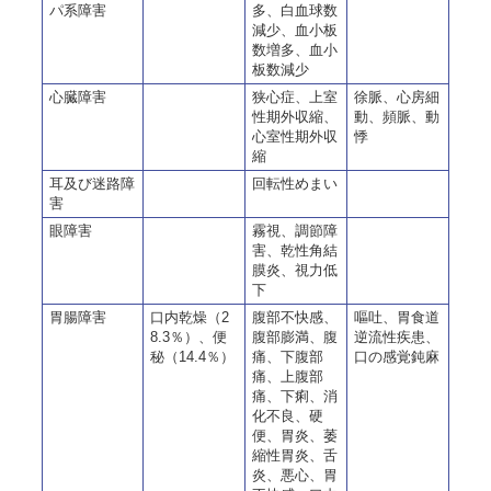
パ系障害
多、白血球数
減少、血小板
数増多、血小
板数減少
心臓障害
狭心症、上室
徐脈、心房細
性期外収縮、
動、頻脈、動
心室性期外収
悸
縮
耳及び迷路障
回転性めまい
害
眼障害
霧視、調節障
害、乾性角結
膜炎、視力低
下
胃腸障害
口内乾燥（2
腹部不快感、
嘔吐、胃食道
8.3％）、便
腹部膨満、腹
逆流性疾患、
秘（14.4％）
痛、下腹部
口の感覚鈍麻
痛、上腹部
痛、下痢、消
化不良、硬
便、胃炎、萎
縮性胃炎、舌
炎、悪心、胃