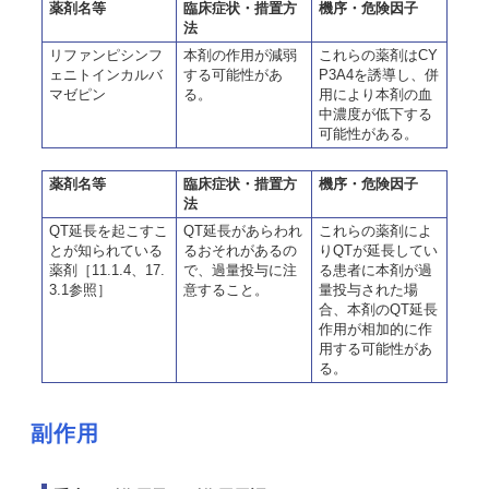
薬剤名等
臨床症状・措置方
機序・危険因子
法
リファンピシンフ
本剤の作用が減弱
これらの薬剤はCY
ェニトインカルバ
する可能性があ
P3A4を誘導し、併
マゼピン
る。
用により本剤の血
中濃度が低下する
可能性がある。
薬剤名等
臨床症状・措置方
機序・危険因子
法
QT延長を起こすこ
QT延長があらわれ
これらの薬剤によ
とが知られている
るおそれがあるの
りQTが延長してい
薬剤［11.1.4、17.
で、過量投与に注
る患者に本剤が過
3.1参照］
意すること。
量投与された場
合、本剤のQT延長
作用が相加的に作
用する可能性があ
る。
副作用