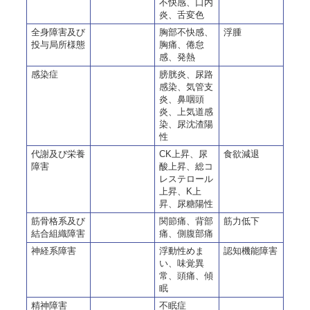
不快感、口内
炎、舌変色
全身障害及び
胸部不快感、
浮腫
投与局所様態
胸痛、倦怠
感、発熱
感染症
膀胱炎、尿路
感染、気管支
炎、鼻咽頭
炎、上気道感
染、尿沈渣陽
性
代謝及び栄養
CK上昇、尿
食欲減退
障害
酸上昇、総コ
レステロール
上昇、K上
昇、尿糖陽性
筋骨格系及び
関節痛、背部
筋力低下
結合組織障害
痛、側腹部痛
神経系障害
浮動性めま
認知機能障害
い、味覚異
常、頭痛、傾
眠
精神障害
不眠症