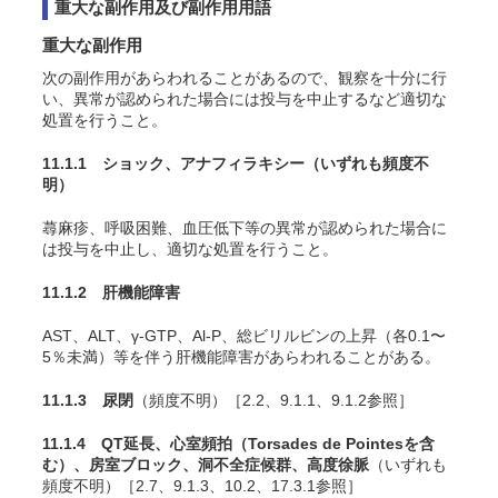
重大な副作用及び副作用用語
重大な副作用
次の副作用があらわれることがあるので、観察を十分に行
い、異常が認められた場合には投与を中止するなど適切な
処置を行うこと。
11.1.1 ショック、アナフィラキシー
（いずれも頻度不
明）
蕁麻疹、呼吸困難、血圧低下等の異常が認められた場合に
は投与を中止し、適切な処置を行うこと。
11.1.2 肝機能障害
AST、ALT、γ-GTP、Al-P、総ビリルビンの上昇（各0.1〜
5％未満）等を伴う肝機能障害があらわれることがある。
11.1.3 尿閉
（頻度不明）［2.2、9.1.1、9.1.2参照］
11.1.4 QT延長、心室頻拍（Torsades de Pointesを含
む）、房室ブロック、洞不全症候群、高度徐脈
（いずれも
頻度不明）［2.7、9.1.3、10.2、17.3.1参照］