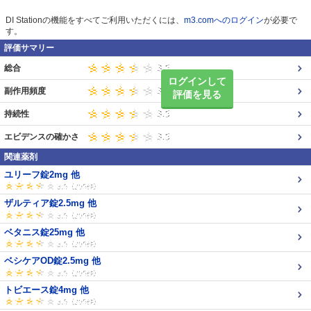
DI Stationの機能をすべてご利用いただくには、
m3.comへのログイン
が必要で
す。
評価サマリー
総合
ログインして
副作用頻度
評価を見る
持続性
エビデンスの確かさ
関連薬剤
ユリーフ錠2mg 他
ザルティア錠2.5mg 他
ベタニス錠25mg 他
ベシケアOD錠2.5mg 他
トビエース錠4mg 他