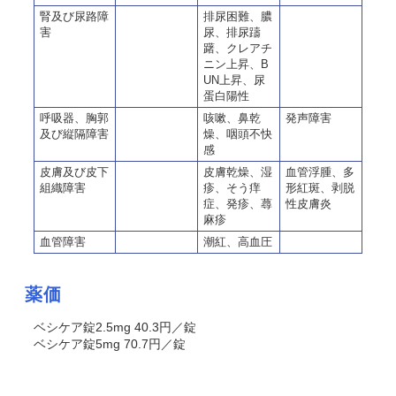
腎及び尿路障
排尿困難、膿
害
尿、排尿躊
躇、クレアチ
ニン上昇、B
UN上昇、尿
蛋白陽性
呼吸器、胸郭
咳嗽、鼻乾
発声障害
及び縦隔障害
燥、咽頭不快
感
皮膚及び皮下
皮膚乾燥、湿
血管浮腫、多
組織障害
疹、そう痒
形紅斑、剥脱
症、発疹、蕁
性皮膚炎
麻疹
血管障害
潮紅、高血圧
薬価
ベシケア錠2.5mg 40.3円／錠
ベシケア錠5mg 70.7円／錠