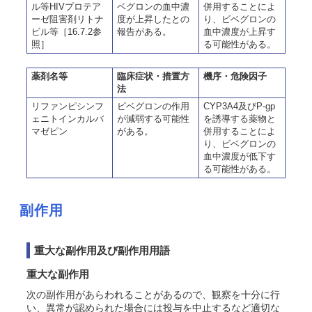
ル等HIVプロテア
ベグロンの血中濃
併用することによ
ーゼ阻害剤リトナ
度が上昇したとの
り、ビベグロンの
ビル等［16.7.2参
報告がある。
血中濃度が上昇す
照］
る可能性がある。
薬剤名等
臨床症状・措置方
機序・危険因子
法
リファンピシンフ
ビベグロンの作用
CYP3A4及びP-gp
ェニトインカルバ
が減弱する可能性
を誘導する薬物と
マゼピン
がある。
併用することによ
り、ビベグロンの
血中濃度が低下す
る可能性がある。
副作用
重大な副作用及び副作用用語
重大な副作用
次の副作用があらわれることがあるので、観察を十分に行
い、異常が認められた場合には投与を中止するなど適切な