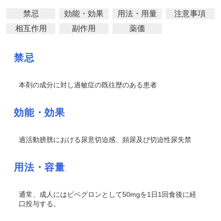
禁忌
効能・効果
用法・用量
注意事項
相互作用
副作用
薬価
禁忌
本剤の成分に対し過敏症の既往歴のある患者
効能・効果
過活動膀胱における尿意切迫感、頻尿及び切迫性尿失禁
用法・容量
通常、成人にはビベグロンとして50mgを1日1回食後に経
口投与する。