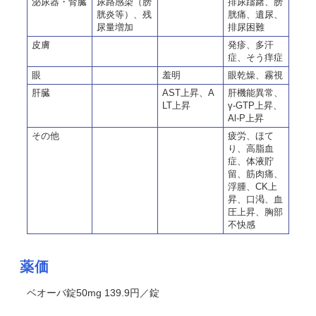
泌尿器・腎臓
尿路感染（膀
排尿躊躇、膀
胱炎等）、残
胱痛、遺尿、
尿量増加
排尿困難
皮膚
発疹、多汗
症、そう痒症
眼
羞明
眼乾燥、霧視
肝臓
AST上昇、A
肝機能異常、
LT上昇
γ-GTP上昇、
Al-P上昇
その他
疲労、ほて
り、高脂血
症、体液貯
留、筋肉痛、
浮腫、CK上
昇、口渇、血
圧上昇、
胸部
不快感
薬価
ベオーバ錠50mg 139.9円／錠