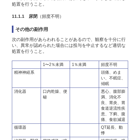
処置を行うこと。
11.1.1 尿閉
（頻度不明）
その他の副作用
次の副作用があらわれることがあるので、観察を十分に行
い、異常が認められた場合には投与を中止するなど適切な
処置を行うこと。
1〜2％未満
1％未満
頻度不明
精神神経系
頭痛、めま
い、不眠症、
傾眠
消化器
口内乾燥、便
悪心、腹部膨
秘
満、消化不
良、胃炎、胃
食道逆流性疾
患、下痢、腹
痛、
食欲減退
循環器
QT延長、動
悸