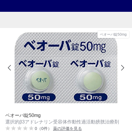
ベオーバ錠50mg
ベオーバ錠50mg
選択的β3アドレナリン受容体作動性過活動膀胱治療剤
0（0件）
薬の評価を見る