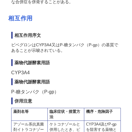
な合併症を併発することがある。
相互作用
相互作用序文
ビベグロンはCYP3A4又はP-糖タンパク（P-gp）の基質で
あることが示唆されている。
薬物代謝酵素用語
CYP3A4
薬物代謝酵素用語
P-糖タンパク（P-gp）
併用注意
薬剤名等
臨床症状・措置方
機序・危険因子
法
アゾール系抗真菌
ケトコナゾールと
CYP3A4及びP-gp
剤イトラコナゾー
併用したとき、ビ
を阻害する薬物と