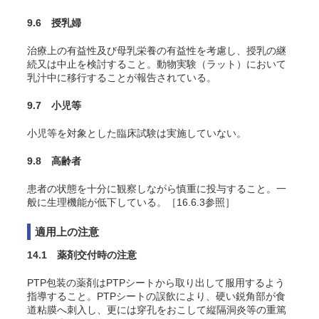
9.6 授乳婦
治療上の有益性及び母乳栄養の有益性を考慮し、授乳の継
続又は中止を検討すること。動物実験（ラット）において
乳汁中に移行することが報告されている。
9.7 小児等
小児等を対象とした臨床試験は実施していない。
9.8 高齢者
患者の状態を十分に観察しながら慎重に投与すること。一
般に生理機能が低下している。［16.6.3参照］
適用上の注意
14.1 薬剤交付時の注意
PTP包装の薬剤はPTPシートから取り出して服用するよう
指導すること。PTPシートの誤飲により、硬い鋭角部が食
道粘膜へ刺入し、更には穿孔をおこして縦隔洞炎等の重篤