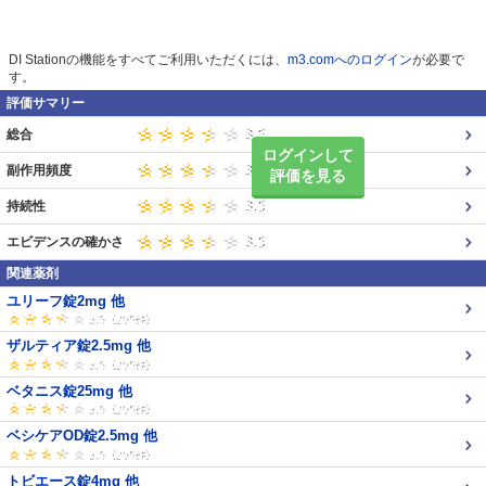
DI Stationの機能をすべてご利用いただくには、
m3.comへのログイン
が必要で
す。
評価サマリー
総合
ログインして
副作用頻度
評価を見る
持続性
エビデンスの確かさ
関連薬剤
ユリーフ錠2mg 他
ザルティア錠2.5mg 他
ベタニス錠25mg 他
ベシケアOD錠2.5mg 他
トビエース錠4mg 他