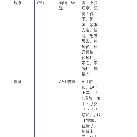
経系
7％）
傾眠、昏
覚、下肢
迷
痙攣、記
憶力低
下、興
奮、緊張
亢進、錯
乱、思考
異常、神
経炎、神
経過敏、
神経症、
不安、不
眠症、無
気力
肝臓
AST増加
ALT増
加、LAP
上昇、LD
H増加、血
中トリグ
リセリド
増加、γ-G
TP増加、
血清リン
脂質上
昇、血中