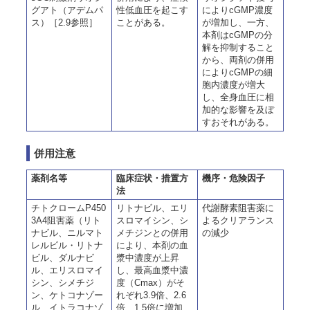
グアト（アデムパ
性低血圧を起こす
によりcGMP濃度
ス）［2.9参照］
ことがある。
が増加し、一方、
本剤はcGMPの分
解を抑制すること
から、両剤の併用
によりcGMPの細
胞内濃度が増大
し、全身血圧に相
加的な影響を及ぼ
すおそれがある。
併用注意
薬剤名等
臨床症状・措置方
機序・危険因子
法
チトクロームP450
リトナビル、エリ
代謝酵素阻害薬に
3A4阻害薬（リト
スロマイシン、シ
よるクリアランス
ナビル、ニルマト
メチジンとの併用
の減少
レルビル・リトナ
により、本剤の血
ビル、ダルナビ
漿中濃度が上昇
ル、エリスロマイ
し、最高血漿中濃
シン、シメチジ
度（Cmax）がそ
ン、ケトコナゾー
れぞれ3.9倍、2.6
ル、イトラコナゾ
倍、1.5倍に増加