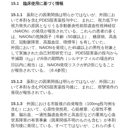
15.1 臨床使用に基づく情報
15.1.1
薬剤との因果関係は明らかではないが、外国にお
いて本剤を含むPDE5阻害薬投与中に、まれに、視力低下や
視力喪失の原因となりうる非動脈炎性前部虚血性視神経症
（NAION）の発現が報告されている。これらの患者の多く
は、NAIONの危険因子［年齢（50歳以上）、糖尿病、高血
圧、冠動脈障害、高脂血症、喫煙等］を有していた。
外国において、NAIONを発現した45歳以上の男性を対象と
して実施された自己対照研究では、PDE5阻害薬の投与から
半減期（t
）の5倍の期間内（シルデナフィルの場合約1
1/2
日以内に相当）は、NAION発現リスクが約2倍になること
が報告されている
。［8.4参照］
15.1.2
薬剤との因果関係は明らかではないが、外国にお
いて本剤を含むPDE5阻害薬投与後に、まれに、痙攣発作の
発現が報告されている。
15.1.3
外国における市販後の自発報告（100mg投与例を
含む）において、心原性突然死、心筋梗塞、心室性不整
脈、脳出血、一過性脳虚血発作と高血圧などの重篤な心血
管系障害の有害事象（因果関係不明のものも含む）が本剤
投与後に発現している。すべてではないが、これらの多く