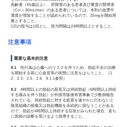
高齢者（65歳以上）、肝障害のある患者及び重度の腎障害
（Ccr＜30mL/min）のある患者については、本剤の血漿中
濃度が増加することが認められているので、25mgを開始用
量とすること。
1日の投与は1回とし、投与間隔は24時間以上とすること。
注意事項
重要な基本的注意
8.1
性行為は心臓へのリスクを伴うため、勃起不全の治療
を開始する前に心血管系の状態に注意をはらうこと。［1.
2、2.3、2.5、2.6、9.1.1参照］
8.2
4時間以上の勃起の延長又は持続勃起（6時間以上持続
する痛みを伴う勃起）が外国市販後有害事象で少数例報告
されている。持続勃起に対する処置を速やかに行わないと
陰茎組織の損傷又は勃起機能を永続的に損なうことがある
ので、勃起が4時間以上持続する症状がみられた場合、直ち
に医師の診断を受けるよう指導すること。