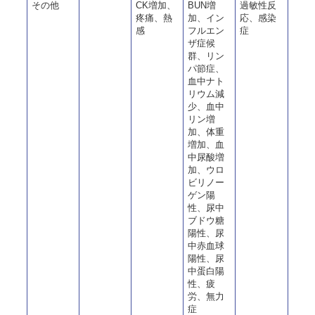
その他
CK増加、
BUN増
過敏性反
疼痛、熱
加、イン
応、感染
感
フルエン
症
ザ症候
群、リン
パ節症、
血中ナト
リウム減
少、血中
リン増
加、体重
増加、血
中尿酸増
加、ウロ
ビリノー
ゲン陽
性、尿中
ブドウ糖
陽性、尿
中赤血球
陽性、尿
中蛋白陽
性、疲
労、無力
症