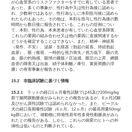
が心血管系のリスクファクターをすでに有している患者で
あった。多くの事象が、性行為中又は性行為後に認めら
れ、少数例ではあるが、性行為なしに本剤投与後に認めら
れたものもあった。その他は、本剤を投与し性行為後の数
時間から数日後に報告されている。これらの症例につい
て、本剤、性行為、本来患者が有していた心血管系障害、
これらの要因の組み合わせ又は他の要因に直接関連するか
どうかを確定することはできない。また、精神・神経系
（発作、不安）、泌尿・生殖器（勃起の延長、持続勃起、
血尿）、眼（複視、一時的な視力喪失／視力低下、眼の充
血、眼の灼熱感、眼球の腫脹／圧迫感、眼圧の上昇、網膜
血管の障害又は出血、硝子体剥離／牽引、黄斑周囲の浮
腫）の有害事象が報告されている。
15.2 非臨床試験に基づく情報
15.2.1
ラットの経口1ヵ月毒性試験では45及び200mg/kg
群で腸間膜動脈炎がみられたとの報告があるが、6ヵ月試験
及びがん原性試験では認められなかった。また、ビーグル
犬の経口長期毒性試験（6ヵ月、12ヵ月）の最高用量50mg/
kg群において、雄動物に特発性若年性多発性動脈炎がみら
れたとの報告がある。しかし、これらの病変のヒトへの外
挿性は低いものと判断されている。