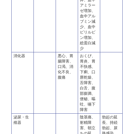
アミラー
ゼ増加、
血中アル
ブミン減
少、血中
ビリルビ
ン増加、
総蛋白減
少
消化器
悪心、胃
おくび、
腸障害、
胃炎、胃
口渇、消
不快感、
化不良、
下痢、口
腹痛
唇乾燥、
舌障害、
白舌、腹
部膨満、
便秘、嘔
吐、嚥下
障害
泌尿・生
陰茎痛、
勃起の延
殖器
射精障
長、持続
害、朝立
勃起、尿
ちの延
路感染、