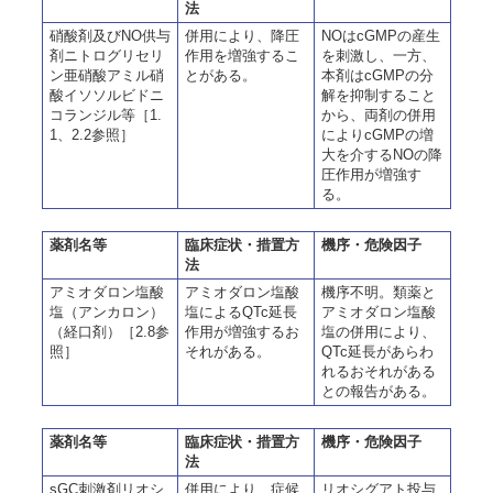
法
硝酸剤及びNO供与
併用により、降圧
NOはcGMPの産生
剤ニトログリセリ
作用を増強するこ
を刺激し、一方、
ン亜硝酸アミル硝
とがある。
本剤はcGMPの分
酸イソソルビドニ
解を抑制すること
コランジル等［1.
から、両剤の併用
1、2.2参照］
によりcGMPの増
大を介するNOの降
圧作用が増強す
る。
薬剤名等
臨床症状・措置方
機序・危険因子
法
アミオダロン塩酸
アミオダロン塩酸
機序不明。類薬と
塩（アンカロン）
塩によるQTc延長
アミオダロン塩酸
（経口剤）［2.8参
作用が増強するお
塩の併用により、
照］
それがある。
QTc延長があらわ
れるおそれがある
との報告がある。
薬剤名等
臨床症状・措置方
機序・危険因子
法
sGC刺激剤リオシ
併用により、症候
リオシグアト投与