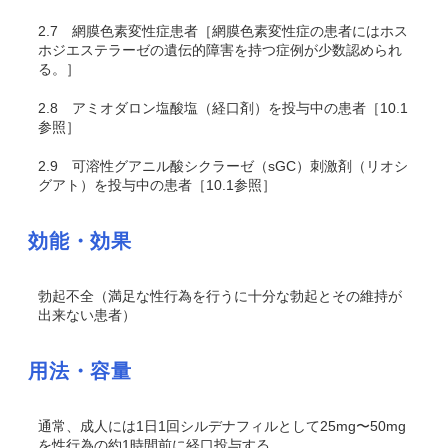
2.7
網膜色素変性症患者［網膜色素変性症の患者にはホス
ホジエステラーゼの遺伝的障害を持つ症例が少数認められ
る。］
2.8
アミオダロン塩酸塩（経口剤）を投与中の患者［10.1
参照］
2.9
可溶性グアニル酸シクラーゼ（sGC）刺激剤（リオシ
グアト）を投与中の患者［10.1参照］
効能・効果
勃起不全（満足な性行為を行うに十分な勃起とその維持が
出来ない患者）
用法・容量
通常、成人には1日1回シルデナフィルとして25mg〜50mg
を性行為の約1時間前に経口投与する。