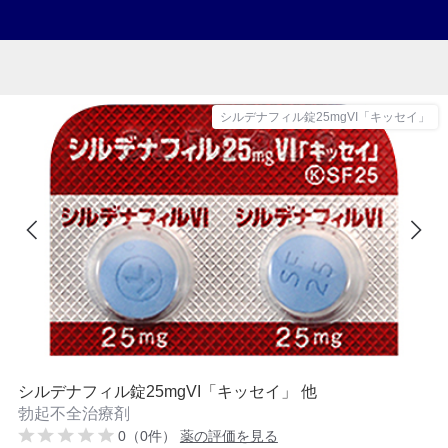
シルデナフィル錠25mgVI「キッセイ」
シルデナフィル錠25mgVI「キッセイ」 他
勃起不全治療剤
0（0件）
薬の評価を見る