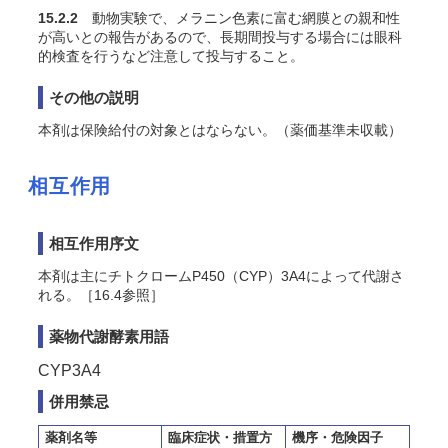
15.2.2
動物実験で、メラニン色素に富む網膜との親和性
が高いとの報告があるので、長期間投与する場合には眼科
的検査を行うなど注意して投与すること。
その他の説明
本剤は保険給付の対象とはならない。（薬価基準未収載）
相互作用
相互作用序文
本剤は主にチトクロームP450（CYP）3A4によって代謝さ
れる。［16.4参照］
薬物代謝酵素用語
CYP3A4
併用禁忌
薬剤名等
臨床症状・措置方
機序・危険因子