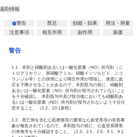
薬剤情報
警告
禁忌
効能・効果
用法・用量
注意事項
相互作用
副作用
薬価
警告
1.1
本剤と硝酸剤あるいは一酸化窒素（NO）供与剤（ニ
トログリセリン、亜硝酸アミル、硝酸イソソルビド、ニコ
ランジル等）との併用により降圧作用が増強し、過度に血
圧を下降させることがあるので、本剤投与の前に、硝酸剤
あるいは一酸化窒素（NO）供与剤が投与されていないこと
を十分確認し、本剤投与中及び投与後においても硝酸剤あ
るいは一酸化窒素（NO）供与剤が投与されないよう十分注
意すること。［2.2、10.1参照］
1.2
死亡例を含む心筋梗塞等の重篤な心血管系等の有害事
象が報告されているので、本剤投与の前に、心血管系障害
の有無等を十分確認すること。［2.3、2.5、2.6、8.1、9.1.