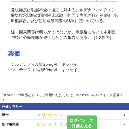
発現頻度は勃起不全の適応に対するシルデナフィルクエン
酸塩錠承認時の国内臨床試験、外国で実施された第II相／第
III相試験、及び使用成績調査の結果に基づいている。
注）因果関係は明らかではないが、市販後において本剤投
与後に心筋梗塞が発症したとの報告がある。［1.2参照］
薬価
シルデナフィル錠25mgVI「キッセイ」
シルデナフィル錠50mgVI「キッセイ」
DI Stationの機能をすべてご利用いただくには、
m3.comへのログイン
が必要で
す。
評価サマリー
総合
ログインして
副作用頻度
評価を見る