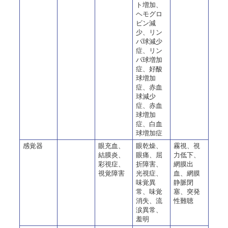
ト増加、
ヘモグロ
ビン減
少、リン
パ球減少
症、リン
パ球増加
症、好酸
球増加
症、赤血
球減少
症、赤血
球増加
症、白血
球増加症
感覚器
眼充血、
眼乾燥、
霧視、視
結膜炎、
眼痛、屈
力低下、
彩視症、
折障害、
網膜出
視覚障害
光視症、
血、網膜
味覚異
静脈閉
常、味覚
塞、突発
消失、流
性難聴
涙異常、
羞明