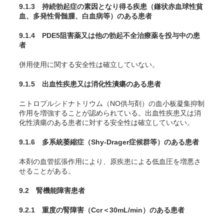
9.1.3 持続勃起症の素因となり得る疾患（鎌状赤血球性貧
血、多発性骨髄腫、白血病等）のある患者
9.1.4 PDE5阻害薬又は他の勃起不全治療薬を投与中の患
者
併用使用に関する安全性は確立していない。
9.1.5 出血性疾患又は消化性潰瘍のある患者
ニトロプルシドナトリウム（NO供与剤）の血小板凝集抑制
作用を増強することが認められている。出血性疾患又は消
化性潰瘍のある患者に対する安全性は確立していない。
9.1.6 多系統萎縮症（Shy-Drager症候群等）のある患者
本剤の血管拡張作用により、原疾患による低血圧を増悪さ
せることがある。
9.2 腎機能障害患者
9.2.1 重度の腎障害（Ccr＜30mL/min）のある患者