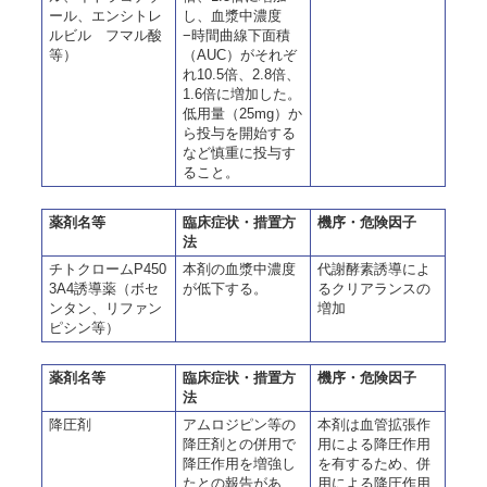
ール、エンシトレ
し、血漿中濃度
ルビル フマル酸
−時間曲線下面積
等）
（AUC）がそれぞ
れ10.5倍、2.8倍、
1.6倍に増加した。
低用量（25mg）か
ら投与を開始する
など慎重に投与す
ること。
薬剤名等
臨床症状・措置方
機序・危険因子
法
チトクロームP450
本剤の血漿中濃度
代謝酵素誘導によ
3A4誘導薬（ボセ
が低下する。
るクリアランスの
ンタン、リファン
増加
ピシン等）
薬剤名等
臨床症状・措置方
機序・危険因子
法
降圧剤
アムロジピン等の
本剤は血管拡張作
降圧剤との併用で
用による降圧作用
降圧作用を増強し
を有するため、併
たとの報告があ
用による降圧作用