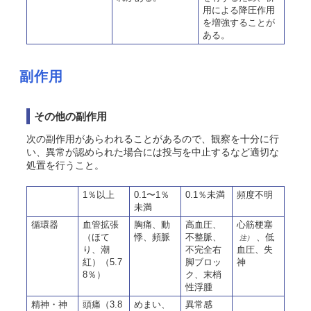
用による降圧作用
を増強することが
ある。
副作用
その他の副作用
次の副作用があらわれることがあるので、観察を十分に行
い、異常が認められた場合には投与を中止するなど適切な
処置を行うこと。
1％以上
0.1〜1％
0.1％未満
頻度不明
未満
循環器
血管拡張
胸痛、動
高血圧、
心筋梗塞
（ほて
悸、頻脈
不整脈、
、低
注）
り、潮
不完全右
血圧、失
紅）（5.7
脚ブロッ
神
8％）
ク、末梢
性浮腫
精神・神
頭痛（3.8
めまい、
異常感