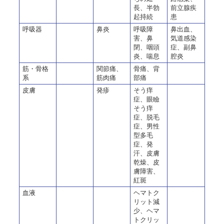
長、半勃
前立腺疾
起持続
患
呼吸器
鼻炎
呼吸障
鼻出血、
害、鼻
気道感染
閉、咽頭
症、副鼻
炎、喘息
腔炎
筋・骨格
関節痛、
骨痛、背
系
筋肉痛
部痛
皮膚
発疹
そう痒
症、眼瞼
そう痒
症、脱毛
症、男性
型多毛
症、発
汗、皮膚
乾燥、皮
膚障害、
紅斑
血液
ヘマトク
リット減
少、ヘマ
トクリッ