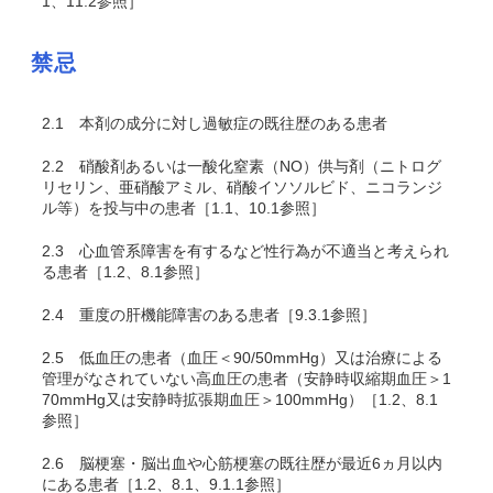
1、11.2参照］
禁忌
2.1
本剤の成分に対し過敏症の既往歴のある患者
2.2
硝酸剤あるいは一酸化窒素（NO）供与剤（ニトログ
リセリン、亜硝酸アミル、硝酸イソソルビド、ニコランジ
ル等）を投与中の患者［1.1、10.1参照］
2.3
心血管系障害を有するなど性行為が不適当と考えられ
る患者［1.2、8.1参照］
2.4
重度の肝機能障害のある患者［9.3.1参照］
2.5
低血圧の患者（血圧＜90/50mmHg）又は治療による
管理がなされていない高血圧の患者（安静時収縮期血圧＞1
70mmHg又は安静時拡張期血圧＞100mmHg）［1.2、8.1
参照］
2.6
脳梗塞・脳出血や心筋梗塞の既往歴が最近6ヵ月以内
にある患者［1.2、8.1、9.1.1参照］