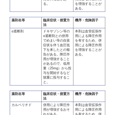
る。
を増強することが
ある。
薬剤名等
臨床症状・措置方
機序・危険因子
法
α遮断剤
ドキサゾシン等の
本剤は血管拡張作
α遮断剤との併用
用による降圧作用
でめまい等の自覚
を有するため、併
症状を伴う血圧低
用による降圧作用
下を来したとの報
を増強することが
告がある。降圧作
ある。
用が増強すること
があるので、低用
量（25mg）から投
与を開始するなど
慎重に投与するこ
と。
薬剤名等
臨床症状・措置方
機序・危険因子
法
カルペリチド
併用により降圧作
本剤は血管拡張作
用が増強するおそ
用による降圧作用
れがある。
を有するため、併