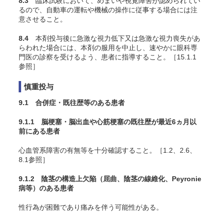
8.3
臨床試験において、めまいや視覚障害が認められてい
るので、自動車の運転や機械の操作に従事する場合には注
意させること。
8.4
本剤投与後に急激な視力低下又は急激な視力喪失があ
らわれた場合には、本剤の服用を中止し、速やかに眼科専
門医の診察を受けるよう、患者に指導すること。［15.1.1
参照］
慎重投与
9.1 合併症・既往歴等のある患者
9.1.1 脳梗塞・脳出血や心筋梗塞の既往歴が最近6ヵ月以
前にある患者
心血管系障害の有無等を十分確認すること。［1.2、2.6、
8.1参照］
9.1.2 陰茎の構造上欠陥（屈曲、陰茎の線維化、Peyronie
病等）のある患者
性行為が困難であり痛みを伴う可能性がある。