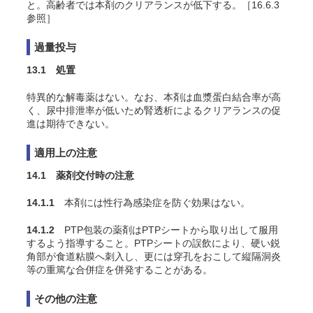
と。高齢者では本剤のクリアランスが低下する。［16.6.3
参照］
過量投与
13.1 処置
特異的な解毒薬はない。なお、本剤は血漿蛋白結合率が高
く、尿中排泄率が低いため腎透析によるクリアランスの促
進は期待できない。
適用上の注意
14.1 薬剤交付時の注意
14.1.1
本剤には性行為感染症を防ぐ効果はない。
14.1.2
PTP包装の薬剤はPTPシートから取り出して服用
するよう指導すること。PTPシートの誤飲により、硬い鋭
角部が食道粘膜へ刺入し、更には穿孔をおこして縦隔洞炎
等の重篤な合併症を併発することがある。
その他の注意