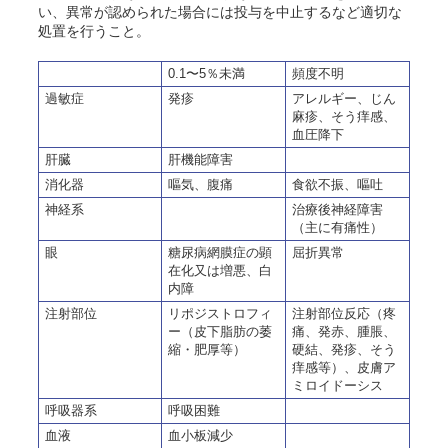
い、異常が認められた場合には投与を中止するなど適切な
処置を行うこと。
0.1〜5％未満
頻度不明
過敏症
発疹
アレルギー、じん
麻疹、そう痒感、
血圧降下
肝臓
肝機能障害
消化器
嘔気、腹痛
食欲不振、嘔吐
神経系
治療後神経障害
（主に有痛性）
眼
糖尿病網膜症の顕
屈折異常
在化又は増悪、白
内障
注射部位
リポジストロフィ
注射部位反応（疼
ー（皮下脂肪の萎
痛、発赤、腫脹、
縮・肥厚等）
硬結、発疹、そう
痒感等）、皮膚ア
ミロイドーシス
呼吸器系
呼吸困難
血液
血小板減少