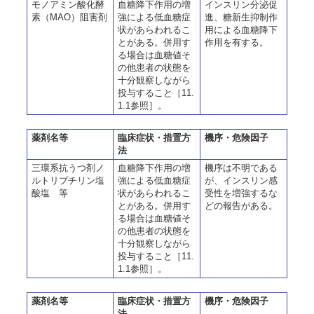
モノアミン酸化酵
血糖降下作用の増
インスリン分泌促
素（MAO）阻害剤
強による低血糖症
進、糖新生抑制作
状があらわれるこ
用による血糖降下
とがある。併用す
作用を有する。
る場合は血糖値そ
の他患者の状態を
十分観察しながら
投与すること［11.
1.1参照］。
薬剤名等
臨床症状・措置方
機序・危険因子
法
三環系抗うつ剤ノ
血糖降下作用の増
機序は不明である
ルトリプチリン塩
強による低血糖症
が、インスリン感
酸塩 等
状があらわれるこ
受性を増強するな
とがある。併用す
どの報告がある。
る場合は血糖値そ
の他患者の状態を
十分観察しながら
投与すること［11.
1.1参照］。
薬剤名等
臨床症状・措置方
機序・危険因子
法