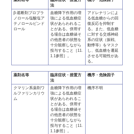
法
β-遮断剤プロプラ
血糖降下作用の増
アドレナリンによ
ノロール塩酸塩ア
強による低血糖症
る低血糖からの回
テノロールピンド
状があらわれるこ
復反応を抑制す
ロール
とがある。併用す
る。また、低血糖
る場合は血糖値そ
に対する交感神経
の他患者の状態を
系の症状（振戦、
十分観察しながら
動悸等）をマスク
投与すること［11.
し、低血糖を遷延
1.1参照］。
させる可能性があ
る。
薬剤名等
臨床症状・措置方
機序・危険因子
法
クマリン系薬剤ワ
血糖降下作用の増
機序不明
ルファリンカリウ
強による低血糖症
ム
状があらわれるこ
とがある。併用す
る場合は血糖値そ
の他患者の状態を
十分観察しながら
投与すること［11.
1.1参照］。