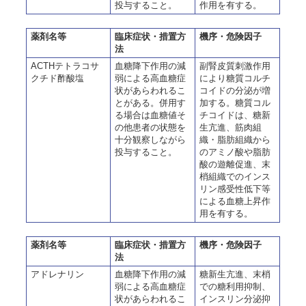
投与すること。
作用を有する。
薬剤名等
臨床症状・措置方
機序・危険因子
法
ACTHテトラコサ
血糖降下作用の減
副腎皮質刺激作用
クチド酢酸塩
弱による高血糖症
により糖質コルチ
状があらわれるこ
コイドの分泌が増
とがある。併用す
加する。糖質コル
る場合は血糖値そ
チコイドは、糖新
の他患者の状態を
生亢進、筋肉組
十分観察しながら
織・脂肪組織から
投与すること。
のアミノ酸や脂肪
酸の遊離促進、末
梢組織でのインス
リン感受性低下等
による血糖上昇作
用を有する。
薬剤名等
臨床症状・措置方
機序・危険因子
法
アドレナリン
血糖降下作用の減
糖新生亢進、末梢
弱による高血糖症
での糖利用抑制、
状があらわれるこ
インスリン分泌抑