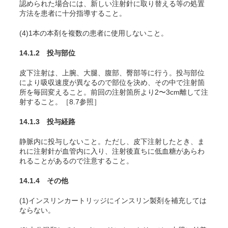
認められた場合には、新しい注射針に取り替える等の処置
方法を患者に十分指導すること。
(4)1本の本剤を複数の患者に使用しないこと。
14.1.2 投与部位
皮下注射は、上腕、大腿、腹部、臀部等に行う。投与部位
により吸収速度が異なるので部位を決め、その中で注射箇
所を毎回変えること。前回の注射箇所より2〜3cm離して注
射すること。［8.7参照］
14.1.3 投与経路
静脈内に投与しないこと。ただし、皮下注射したとき、ま
れに注射針が血管内に入り、注射後直ちに低血糖があらわ
れることがあるので注意すること。
14.1.4 その他
(1)インスリンカートリッジにインスリン製剤を補充しては
ならない。