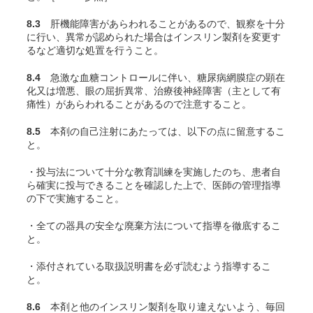
8.3
肝機能障害があらわれることがあるので、観察を十分
に行い、異常が認められた場合はインスリン製剤を変更す
るなど適切な処置を行うこと。
8.4
急激な血糖コントロールに伴い、糖尿病網膜症の顕在
化又は増悪、眼の屈折異常、治療後神経障害（主として有
痛性）があらわれることがあるので注意すること。
8.5
本剤の自己注射にあたっては、以下の点に留意するこ
と。
・投与法について十分な教育訓練を実施したのち、患者自
ら確実に投与できることを確認した上で、医師の管理指導
の下で実施すること。
・全ての器具の安全な廃棄方法について指導を徹底するこ
と。
・添付されている取扱説明書を必ず読むよう指導するこ
と。
8.6
本剤と他のインスリン製剤を取り違えないよう、毎回