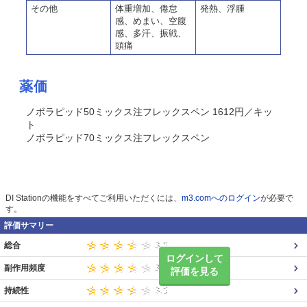
その他
体重増加、倦怠
発熱、浮腫
感、めまい、空腹
感、多汗、振戦、
頭痛
薬価
ノボラピッド50ミックス注フレックスペン 1612円／キッ
ト
ノボラピッド70ミックス注フレックスペン
DI Stationの機能をすべてご利用いただくには、
m3.comへのログイン
が必要で
す。
評価サマリー
総合
ログインして
副作用頻度
評価を見る
持続性