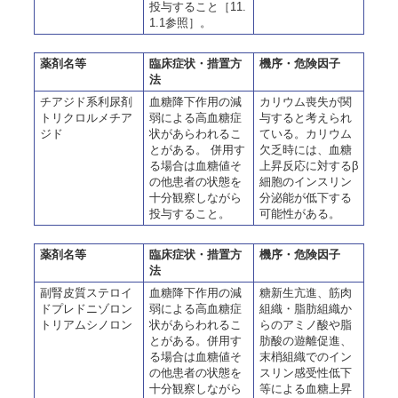
投与すること［11.
1.1参照］。
薬剤名等
臨床症状・措置方
機序・危険因子
法
チアジド系利尿剤
血糖降下作用の減
カリウム喪失が関
トリクロルメチア
弱による高血糖症
与すると考えられ
ジド
状があらわれるこ
ている。カリウム
とがある。 併用す
欠乏時には、血糖
る場合は血糖値そ
上昇反応に対するβ
の他患者の状態を
細胞のインスリン
十分観察しながら
分泌能が低下する
投与すること。
可能性がある。
薬剤名等
臨床症状・措置方
機序・危険因子
法
副腎皮質ステロイ
血糖降下作用の減
糖新生亢進、筋肉
ドプレドニゾロン
弱による高血糖症
組織・脂肪組織か
トリアムシノロン
状があらわれるこ
らのアミノ酸や脂
とがある。併用す
肪酸の遊離促進、
る場合は血糖値そ
末梢組織でのイン
の他患者の状態を
スリン感受性低下
十分観察しながら
等による血糖上昇