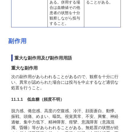
ある。併用する場
ることがある。
合は血糖値その他
患者の状態を十分
観察しながら投与
すること。
副作用
重大な副作用及び副作用用語
重大な副作用
次の副作用があらわれることがあるので、観察を十分に行
い、異常が認められた場合には投与を中止するなど適切な
処置を行うこと。
11.1.1 低血糖
（頻度不明）
脱力感、倦怠感、高度の空腹感、冷汗、顔面蒼白、動悸、
振戦、頭痛、めまい、嘔気、視覚異常、不安、興奮、神経
過敏、集中力低下、精神障害、痙攣、意識障害（意識混
濁、昏睡）等があらわれることがある。無処置の状態が続