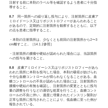
注射する前に本剤のラベル等を確認するよう患者に十分指
導すること。
8.7
同一箇所への繰り返し投与により、注射箇所に皮膚ア
ミロイドーシス又はリポジストロフィーがあらわれること
があるので、定期的に注射箇所を観察するとともに、以下
の点を患者に指導すること。
・本剤の注射箇所は、少なくとも前回の注射箇所から2〜3
cm離すこと。［14.1.2参照］
・注射箇所の腫瘤や硬結が認められた場合には、当該箇所
への投与を避けること。
8.8
皮膚アミロイドーシス又はリポジストロフィーがあら
われた箇所に本剤を投与した場合、本剤の吸収が妨げられ
十分な血糖コントロールが得られなくなることがある。血
糖コントロールの不良が認められた場合には、注射箇所の
腫瘤や硬結の有無を確認し、注射箇所の変更とともに投与
量の調整を行うなどの適切な処置を行うこと。血糖コント
ロールの不良に伴い、過度に増量されたインスリン製剤が
正常な箇所に投与されたことにより、低血糖に至った例が
報告されている。