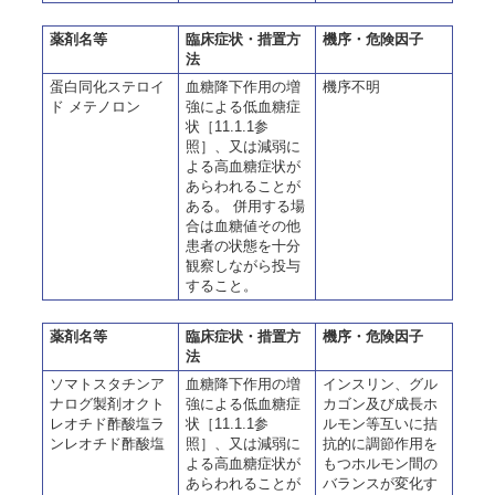
薬剤名等
臨床症状・措置方
機序・危険因子
法
蛋白同化ステロイ
血糖降下作用の増
機序不明
ド メテノロン
強による低血糖症
状［11.1.1参
照］、又は減弱に
よる高血糖症状が
あらわれることが
ある。 併用する場
合は血糖値その他
患者の状態を十分
観察しながら投与
すること。
薬剤名等
臨床症状・措置方
機序・危険因子
法
ソマトスタチンア
血糖降下作用の増
インスリン、グル
ナログ製剤オクト
強による低血糖症
カゴン及び成長ホ
レオチド酢酸塩ラ
状［11.1.1参
ルモン等互いに拮
ンレオチド酢酸塩
照］、又は減弱に
抗的に調節作用を
よる高血糖症状が
もつホルモン間の
あらわれることが
バランスが変化す