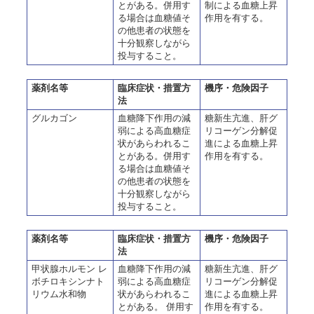
とがある。併用す
制による血糖上昇
る場合は血糖値そ
作用を有する。
の他患者の状態を
十分観察しながら
投与すること。
薬剤名等
臨床症状・措置方
機序・危険因子
法
グルカゴン
血糖降下作用の減
糖新生亢進、肝グ
弱による高血糖症
リコーゲン分解促
状があらわれるこ
進による血糖上昇
とがある。併用す
作用を有する。
る場合は血糖値そ
の他患者の状態を
十分観察しながら
投与すること。
薬剤名等
臨床症状・措置方
機序・危険因子
法
甲状腺ホルモン レ
血糖降下作用の減
糖新生亢進、肝グ
ボチロキシンナト
弱による高血糖症
リコーゲン分解促
リウム水和物
状があらわれるこ
進による血糖上昇
とがある。 併用す
作用を有する。