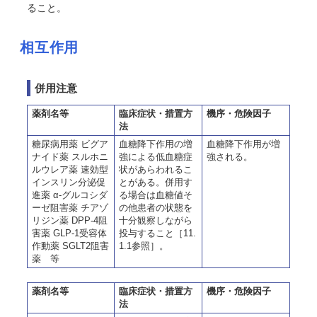
ること。
相互作用
併用注意
薬剤名等
臨床症状・措置方
機序・危険因子
法
糖尿病用薬 ビグア
血糖降下作用の増
血糖降下作用が増
ナイド薬 スルホニ
強による低血糖症
強される。
ルウレア薬 速効型
状があらわれるこ
インスリン分泌促
とがある。併用す
進薬 α-グルコシダ
る場合は血糖値そ
ーゼ阻害薬 チアゾ
の他患者の状態を
リジン薬 DPP-4阻
十分観察しながら
害薬 GLP-1受容体
投与すること［11.
作動薬 SGLT2阻害
1.1参照］。
薬 等
薬剤名等
臨床症状・措置方
機序・危険因子
法