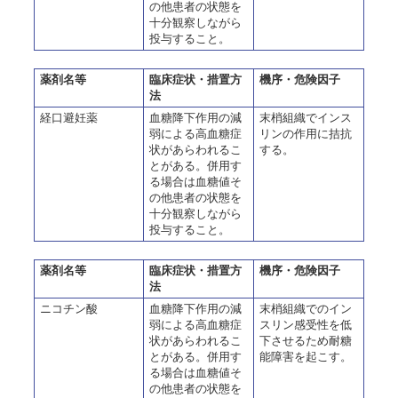
の他患者の状態を
十分観察しながら
投与すること。
薬剤名等
臨床症状・措置方
機序・危険因子
法
経口避妊薬
血糖降下作用の減
末梢組織でインス
弱による高血糖症
リンの作用に拮抗
状があらわれるこ
する。
とがある。併用す
る場合は血糖値そ
の他患者の状態を
十分観察しながら
投与すること。
薬剤名等
臨床症状・措置方
機序・危険因子
法
ニコチン酸
血糖降下作用の減
末梢組織でのイン
弱による高血糖症
スリン感受性を低
状があらわれるこ
下させるため耐糖
とがある。併用す
能障害を起こす。
る場合は血糖値そ
の他患者の状態を