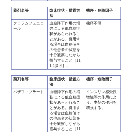
薬剤名等
臨床症状・措置方
機序・危険因子
法
クロラムフェニコ
血糖降下作用の増
機序不明
ール
強による低血糖症
状があらわれるこ
とがある。併用す
る場合は血糖値そ
の他患者の状態を
十分観察しながら
投与すること［11.
1.1参照］。
薬剤名等
臨床症状・措置方
機序・危険因子
法
ベザフィブラート
血糖降下作用の増
インスリン感受性
強による低血糖症
増強等の作用によ
状があらわれるこ
り、本剤の作用を
とがある。併用す
増強する。
る場合は血糖値そ
の他患者の状態を
十分観察しながら
投与すること［11.