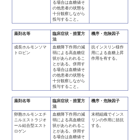
る場合は血糖値そ
の他患者の状態を
十分観察しながら
投与すること。
薬剤名等
臨床症状・措置方
機序・危険因子
法
成長ホルモンソマ
血糖降下作用の減
抗インスリン様作
トロピン
弱による高血糖症
用による血糖上昇
状があらわれるこ
作用を有する。
とがある。併用す
る場合は血糖値そ
の他患者の状態を
十分観察しながら
投与すること。
薬剤名等
臨床症状・措置方
機序・危険因子
法
卵胞ホルモンエチ
血糖降下作用の減
末梢組織でインス
ニルエストラジオ
弱による高血糖症
リンの作用に拮抗
ール結合型エスト
状があらわれるこ
する。
ロゲン
とがある。併用す
る場合は血糖値そ