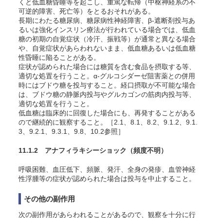
くと低血糖昏睡等を起こし、重篤な転帰（中枢神経系の不
可逆的障害、死亡等）をとるおそれがある。
長期にわたる糖尿病、糖尿病性神経障害、β-遮断剤投与あ
るいは強化インスリン療法が行われている場合では、低血
糖の初期の自覚症状（冷汗、振戦等）が通常と異なる場合
や、自覚症状があらわれないまま、低血糖あるいは低血糖
性昏睡に陥ることがある。
症状が認められた場合には糖質を含む食品を摂取する等、
適切な処置を行うこと。α-グルコシダーゼ阻害薬との併用
時にはブドウ糖を投与すること。経口摂取が不可能な場合
は、ブドウ糖の静脈内投与やグルカゴンの筋肉内投与等、
適切な処置を行うこと。
低血糖は臨床的に回復した場合にも、再発することがある
ので継続的に観察すること。［2.1、8.1、8.2、9.1.2、9.1.
3、9.2.1、9.3.1、9.8、10.2参照］
11.1.2 アナフィラキシーショック
（頻度不明）
呼吸困難、血圧低下、頻脈、発汗、全身の発疹、血管神経
性浮腫等の症状が認められた場合は投与を中止すること。
その他の副作用
次の副作用があらわれることがあるので、観察を十分に行