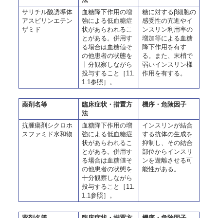
サリチル酸誘導体
血糖降下作用の増
糖に対するβ細胞の
アスピリンエテン
強による低血糖症
感受性の亢進やイ
ザミド
状があらわれるこ
ンスリン利用率の
とがある。併用す
増加等による血糖
る場合は血糖値そ
降下作用を有す
の他患者の状態を
る。また、末梢で
十分観察しながら
弱いインスリン様
投与すること［11.
作用を有する。
1.1参照］。
薬剤名等
臨床症状・措置方
機序・危険因子
法
抗腫瘍剤シクロホ
血糖降下作用の増
インスリンが結合
スファミド水和物
強による低血糖症
する抗体の生成を
状があらわれるこ
抑制し、その結合
とがある。併用す
部位からインスリ
る場合は血糖値そ
ンを遊離させる可
の他患者の状態を
能性がある。
十分観察しながら
投与すること［11.
1.1参照］。
薬剤名等
臨床症状・措置方
機序・危険因子