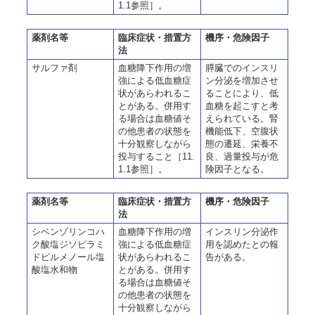
1.1参照］。
薬剤名等
臨床症状・措置方
機序・危険因子
法
サルファ剤
血糖降下作用の増
膵臓でのインスリ
強による低血糖症
ン分泌を増加させ
状があらわれるこ
ることにより、低
とがある。併用す
血糖を起こすと考
る場合は血糖値そ
えられている。腎
の他患者の状態を
機能低下、空腹状
十分観察しながら
態の遷延、栄養不
投与すること［11.
良、過量投与が危
1.1参照］。
険因子となる。
薬剤名等
臨床症状・措置方
機序・危険因子
法
シベンゾリンコハ
血糖降下作用の増
インスリン分泌作
ク酸塩ジソピラミ
強による低血糖症
用を認めたとの報
ドピルメノール塩
状があらわれるこ
告がある。
酸塩水和物
とがある。併用す
る場合は血糖値そ
の他患者の状態を
十分観察しながら