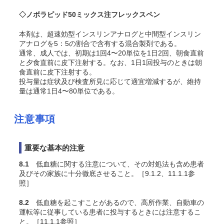
◇ノボラピッド50ミックス注フレックスペン
本剤は、超速効型インスリンアナログと中間型インスリン
アナログを5：5の割合で含有する混合製剤である。
通常、成人では、初期は1回4〜20単位を1日2回、朝食直前
と夕食直前に皮下注射する。なお、1日1回投与のときは朝
食直前に皮下注射する。
投与量は症状及び検査所見に応じて適宜増減するが、維持
量は通常1日4〜80単位である。
注意事項
重要な基本的注意
8.1
低血糖に関する注意について、その対処法も含め患者
及びその家族に十分徹底させること。［9.1.2、11.1.1参
照］
8.2
低血糖を起こすことがあるので、高所作業、自動車の
運転等に従事している患者に投与するときには注意するこ
と。［11.1.1参照］