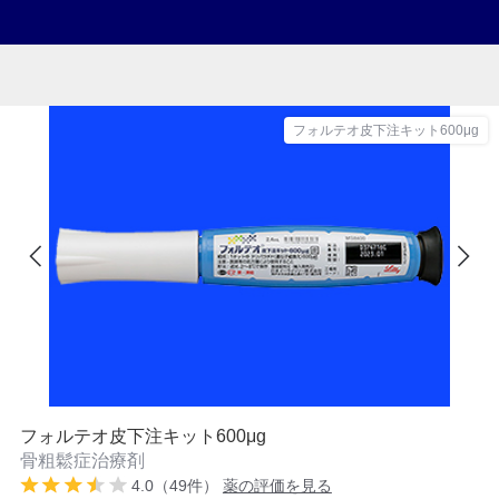
フォルテオ皮下注キット600μg
フォルテオ皮下注キット600μg
骨粗鬆症治療剤
4.0（49件）
薬の評価を見る