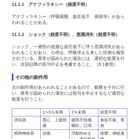
11.1.1 アナフィラキシー
（頻度不明）
アナフィラキシー（呼吸困難、血圧低下、発疹等）があら
われることがある。
11.1.2 ショック
（頻度不明）
、意識消失
（頻度不明）
ショック、一過性の急激な血圧低下に伴う意識消失があら
われることがあり、心停止、呼吸停止を来した症例も報告
されている。異常が認められた場合には、適切な処置を行
い、次回以降の投与中止を考慮すること。［8.1参照］
その他の副作用
次の副作用があらわれることがあるので、観察を十分に行
い、異常が認められた場合には投与を中止するなど適切な
処置を行うこと。
1〜5％未満
1％未満
頻度不明
消化器
悪心、上腹部
腹部不快感、
食欲不振、胃
痛
嘔吐、口渇
炎
精神神経系
頭痛
浮動性めま
痙攣、神経過
い、体位性め
敏