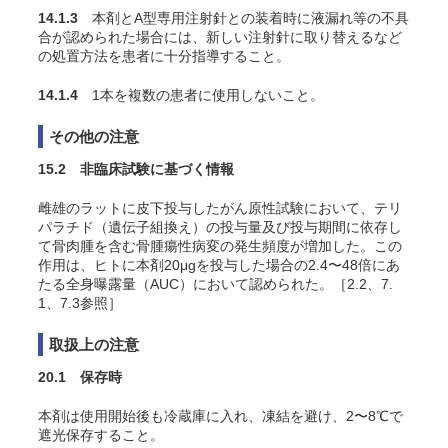
14.1.3
本剤とA型専用注射針との装着時に液漏れ等の不具
合が認められた場合には、新しい注射針に取り替えるなど
の処置方法を患者に十分指導すること。
14.1.4
1本を複数の患者に使用しないこと。
その他の注意
15.2 非臨床試験に基づく情報
雌雄のラットに皮下投与したがん原性試験において、テリ
パラチド（遺伝子組換え）の投与量及び投与期間に依存し
て骨肉腫を含む骨腫瘍性病変の発生頻度が増加した。この
作用は、ヒトに本剤20μgを投与した場合の2.4〜48倍にあ
たる全身曝露量（AUC）において認められた。［2.2、7.
1、7.3参照］
取扱上の注意
20.1 保存時
本剤は使用開始後も冷蔵庫に入れ、凍結を避け、2〜8℃で
遮光保存すること。