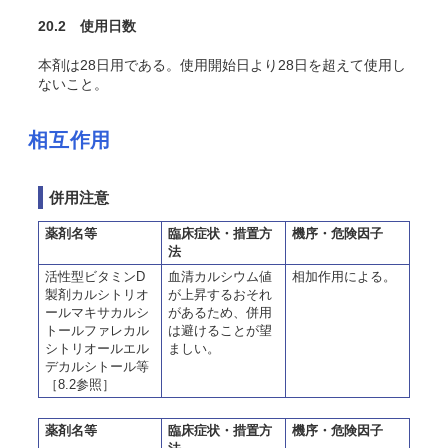
20.2 使用日数
本剤は28日用である。使用開始日より28日を超えて使用し
ないこと。
相互作用
併用注意
薬剤名等
臨床症状・措置方
機序・危険因子
法
活性型ビタミンD
血清カルシウム値
相加作用による。
製剤カルシトリオ
が上昇するおそれ
ールマキサカルシ
があるため、併用
トールファレカル
は避けることが望
シトリオールエル
ましい。
デカルシトール等
［8.2参照］
薬剤名等
臨床症状・措置方
機序・危険因子