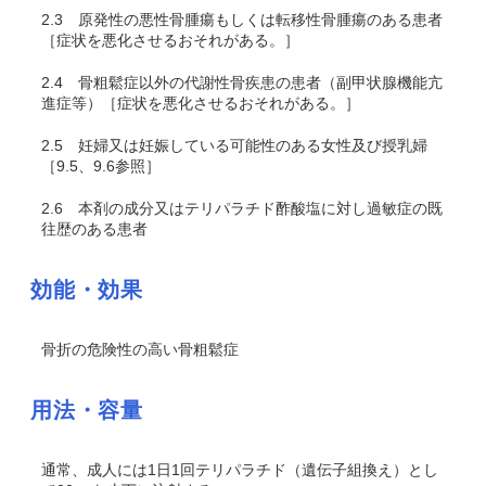
2.3
原発性の悪性骨腫瘍もしくは転移性骨腫瘍のある患者
［症状を悪化させるおそれがある。］
2.4
骨粗鬆症以外の代謝性骨疾患の患者（副甲状腺機能亢
進症等）［症状を悪化させるおそれがある。］
2.5
妊婦又は妊娠している可能性のある女性及び授乳婦
［9.5、9.6参照］
2.6
本剤の成分又はテリパラチド酢酸塩に対し過敏症の既
往歴のある患者
効能・効果
骨折の危険性の高い骨粗鬆症
用法・容量
通常、成人には1日1回テリパラチド（遺伝子組換え）とし