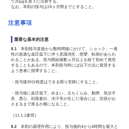
て20μgを皮下に注射する。
なお、本剤の投与は24ヵ月間までとすること。
注意事項
重要な基本的注意
8.1
本剤投与直後から数時間後にかけて、ショック、一過
性の急激な血圧低下に伴う意識消失、痙攣、転倒があらわ
れることがある。投与開始後数ヵ月以上を経て初めて発現
することもあるので、本剤投与時には以下の点に留意する
よう患者に指導すること。
・投与後30分程度はできる限り安静にすること。
・投与後に血圧低下、めまい、立ちくらみ、動悸、気分不
良、悪心、顔面蒼白、冷汗等が生じた場合には、症状がお
さまるまで座るか横になること。
［11.1.2参照］
8.2
本剤の薬理作用により、投与後約4から6時間を最大と