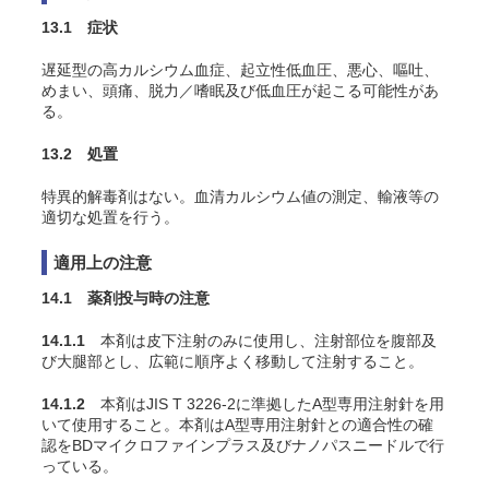
13.1 症状
遅延型の高カルシウム血症、起立性低血圧、悪心、嘔吐、
めまい、頭痛、脱力／嗜眠及び低血圧が起こる可能性があ
る。
13.2 処置
特異的解毒剤はない。血清カルシウム値の測定、輸液等の
適切な処置を行う。
適用上の注意
14.1 薬剤投与時の注意
14.1.1
本剤は皮下注射のみに使用し、注射部位を腹部及
び大腿部とし、広範に順序よく移動して注射すること。
14.1.2
本剤はJIS T 3226-2に準拠したA型専用注射針を用
いて使用すること。本剤はA型専用注射針との適合性の確
認をBDマイクロファインプラス及びナノパスニードルで行
っている。