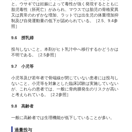
と。ウサギでは妊娠によって毒性が強く発現するとともに
胎児毒性（胚死亡）がみられ、マウスでは胎児の骨格変異
又は異常のわずかな増加、ラットでは出生児の体重増加抑
制及び自発運動量の低下が認められている。［2.5、9.4参
照］
9.6 授乳婦
投与しないこと。本剤がヒト乳汁中へ移行するかどうかは
不明である。［2.5参照］
9.7 小児等
小児等及び若年者で骨端線が閉じていない患者には投与し
ないこと。小児等を対象とした臨床試験は実施していない
が、これらの患者では、一般に骨肉腫発生のリスクが高い
と考えられている。［2.2参照］
9.8 高齢者
一般に高齢者では生理機能が低下していることが多い。
過量投与