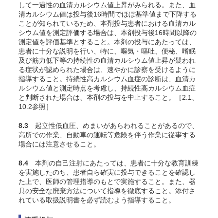
して一過性の血清カルシウム値上昇がみられる。また、血
清カルシウム値は投与後16時間でほぼ基準値まで下降する
ことが知られているため、本剤投与患者における血清カル
シウム値を測定評価する場合は、本剤投与後16時間以降の
測定値を評価基準とすること。本剤の投与にあたっては、
患者に十分な説明を行い、特に、嘔気・嘔吐、便秘、嗜眠
及び筋力低下等の持続性の血清カルシウム値上昇が疑われ
る症状が認められた場合は、速やかに診察を受けるように
指導すること。持続性高カルシウム血症の診断は、血清カ
ルシウム値と測定時点を考慮し、持続性高カルシウム血症
と判断された場合は、本剤の投与を中止すること。［2.1、
10.2参照］
8.3
起立性低血圧、めまいがあらわれることがあるので、
高所での作業、自動車の運転等危険を伴う作業に従事する
場合には注意させること。
8.4
本剤の自己注射にあたっては、患者に十分な教育訓練
を実施したのち、患者自ら確実に投与できることを確認し
た上で、医師の管理指導のもとで実施すること。また、器
具の安全な廃棄方法について指導を徹底すること。添付さ
れている取扱説明書を必ず読むよう指導すること。