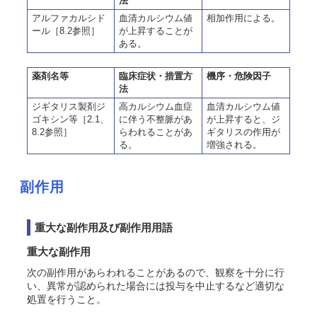
法
アルファカルシド
血清カルシウム値
相加作用による。
ール［8.2参照］
が上昇することが
ある。
薬剤名等
臨床症状・措置方
機序・危険因子
法
ジギタリス製剤ジ
高カルシウム血症
血清カルシウム値
ゴキシン等［2.1、
に伴う不整脈があ
が上昇すると、ジ
8.2参照］
らわれることがあ
ギタリスの作用が
る。
増強される。
副作用
重大な副作用及び副作用用語
重大な副作用
次の副作用があらわれることがあるので、観察を十分に行
い、異常が認められた場合には投与を中止するなど適切な
処置を行うこと。