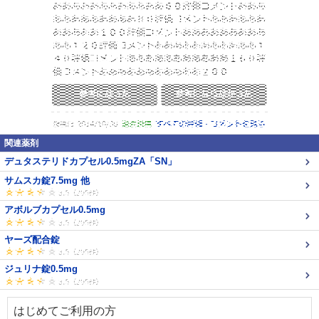
関連薬剤
デュタステリドカプセル0.5mgZA「SN」
サムスカ錠7.5mg 他
アボルブカプセル0.5mg
ヤーズ配合錠
ジュリナ錠0.5mg
はじめてご利用の方