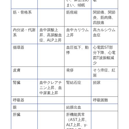
まい、傾眠
筋・骨格系
筋痙縮
関節痛、関節
炎、筋肉痛、
四肢痛
内分泌・代謝
血中尿酸上
血中カリウム
高カルシウム
系
昇、高尿酸血
上昇
血症
症、ALP上昇
循環器
血圧低下、動
心電図ST部
悸
分下降、心電
図T波振幅減
少
皮膚
発疹
そう痒症、紅
斑
腎臓
血中クレアチ
腎結石症
頻尿
ニン上昇、血
中尿素上昇
呼吸器
呼吸困難
眼
結膜出血
肝臓
肝機能異常
（AST上昇、
ALT上昇、γ-