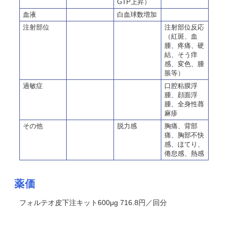
GTP上昇）
血液
白血球数増加
注射部位
注射部位反応
（紅斑、血
腫、疼痛、硬
結、そう痒
感、変色、腫
脹等）
過敏症
口腔粘膜浮
腫、顔面浮
腫、全身性蕁
麻疹
その他
脱力感
胸痛、背部
痛、胸部不快
感、ほてり、
倦怠感、熱感
薬価
フォルテオ皮下注キット600μg 716.8円／回分