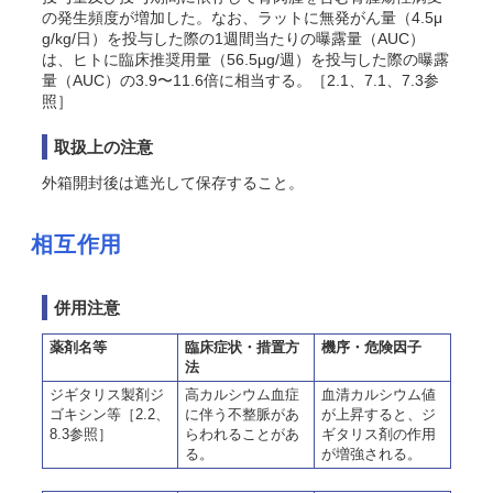
の発生頻度が増加した。なお、ラットに無発がん量（4.5μ
g/kg/日）を投与した際の1週間当たりの曝露量（AUC）
は、ヒトに臨床推奨用量（56.5μg/週）を投与した際の曝露
量（AUC）の3.9〜11.6倍に相当する
。［2.1、7.1、7.3参
照］
取扱上の注意
外箱開封後は遮光して保存すること。
相互作用
併用注意
薬剤名等
臨床症状・措置方
機序・危険因子
法
ジギタリス製剤ジ
高カルシウム血症
血清カルシウム値
ゴキシン等［2.2、
に伴う不整脈があ
が上昇すると、ジ
8.3参照］
らわれることがあ
ギタリス剤の作用
る。
が増強される。