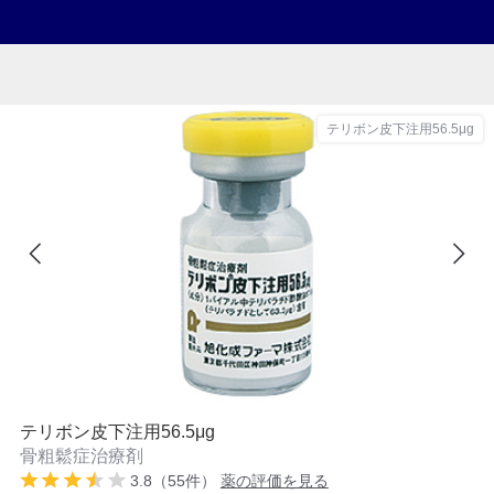
テリボン皮下注用56.5μg
テリボン皮下注用56.5μg
骨粗鬆症治療剤
3.8（55件）
薬の評価を見る