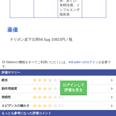
炎、あくび、
末梢冷感、イ
ンフルエンザ
様疾患
薬価
テリボン皮下注用56.5μg 10823円／瓶
DI Stationの機能をすべてご利用いただくには、
m3.comへのログイン
が必要で
す。
評価サマリー
総合
ログインして
副作用頻度
評価を見る
持続性
エビデンスの確かさ
もっとも参考になった評価コメント