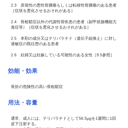
2.3
原発性の悪性骨腫瘍もしくは転移性骨腫瘍のある患者
［症状を悪化させるおそれがある］
2.4
骨粗鬆症以外の代謝性骨疾患の患者（副甲状腺機能亢
進症等）［症状を悪化させるおそれがある］
2.5
本剤の成分又はテリパラチド（遺伝子組換え）に対し
過敏症の既往歴のある患者
2.6
妊婦又は妊娠している可能性のある女性［9.5参照］
効能・効果
骨折の危険性の高い骨粗鬆症
用法・容量
通常、成人には、テリパラチドとして56.5μgを1週間に1回
皮下注射する。