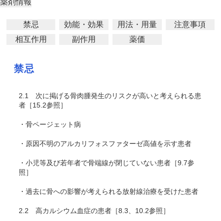
薬剤情報
禁忌
効能・効果
用法・用量
注意事項
相互作用
副作用
薬価
禁忌
2.1
次に掲げる骨肉腫発生のリスクが高いと考えられる患
者［15.2参照］
・骨ページェット病
・原因不明のアルカリフォスファターゼ高値を示す患者
・小児等及び若年者で骨端線が閉じていない患者［9.7参
照］
・過去に骨への影響が考えられる放射線治療を受けた患者
2.2
高カルシウム血症の患者［8.3、10.2参照］