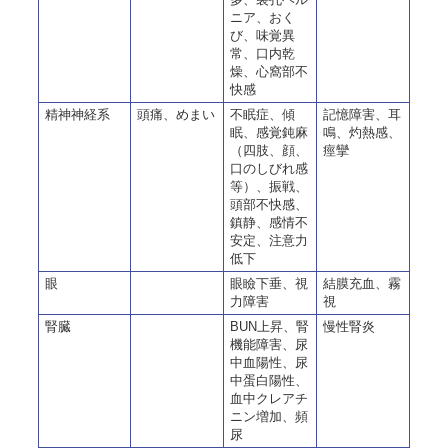
ニア、おく
び、味覚異
常、口内乾
燥、心窩部不
快感
精神神経系
頭痛、めまい
不眠症、傾
記憶障害、耳
眠、感覚鈍麻
鳴、灼熱感、
（四肢、顔、
痙攣
口のしびれ感
等）、振戦、
頭部不快感、
鎮静、感情不
安定、注意力
低下
眼
眼瞼下垂、視
結膜充血、霧
力障害
視
腎臓
BUN上昇、腎
慢性腎炎
機能障害、尿
中血陽性、尿
中蛋白陽性、
血中クレアチ
ニン増加、頻
尿