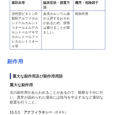
薬剤名等
臨床症状・措置方
機序・危険因子
法
活性型ビタミンD
血清カルシウム値
相加作用
製剤アルファカル
が上昇するおそれ
シドールカルシト
があるため、併用
リオールエルデカ
は避けることが望
ルシトールマキサ
ましい。
カルシトールファ
レカルシトリオー
ル等
副作用
重大な副作用及び副作用用語
重大な副作用
次の副作用があらわれることがあるので、観察を十分に行
い、異常が認められた場合には投与を中止するなど適切な
処置を行うこと。
11.1.1 アナフィラキシー
（0.4％）