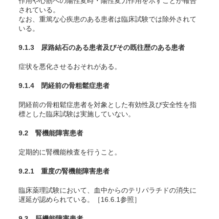
作用や心筋への陽性変時・陽性変力作用を示すことが報告
されている。
なお、重篤な心疾患のある患者は臨床試験では除外されて
いる。
9.1.3 尿路結石のある患者及びその既往歴のある患者
症状を悪化させるおそれがある。
9.1.4 閉経前の骨粗鬆症患者
閉経前の骨粗鬆症患者を対象とした有効性及び安全性を指
標とした臨床試験は実施していない。
9.2 腎機能障害患者
定期的に腎機能検査を行うこと。
9.2.1 重度の腎機能障害患者
臨床薬理試験において、血中からのテリパラチドの消失に
遅延が認められている。［16.6.1参照］
9.3 肝機能障害患者