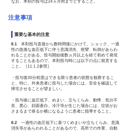
なお、本剤の投与は24ヵ月間までとすること。
注意事項
重要な基本的注意
8.1
本剤投与直後から数時間後にかけて、ショック、一過
性の急激な血圧低下に伴う意識消失、痙攣、転倒があらわ
れることがある。投与開始後数ヵ月以上を経て初めて発現
することもあるので、本剤投与時には以下の点に留意する
こと。［11.1.2参照］
・投与後30分程度はできる限り患者の状態を観察するこ
と。特に、外来患者に投与した場合には、安全を確認して
帰宅させることが望ましい。
・投与後に血圧低下、めまい、立ちくらみ、動悸、気分不
良、悪心、顔面蒼白、冷汗等が生じた場合には、症状がお
さまるまで座るか横になるように患者に指導すること。
8.2
一過性の血圧低下に基づくめまいや立ちくらみ、意識
消失等があらわれることがあるので、高所での作業、自動