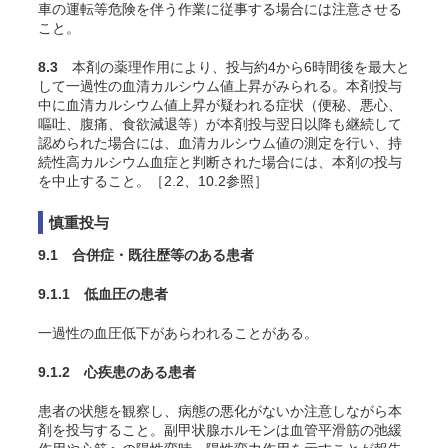
車の運転等危険を伴う作業に従事する場合には注意させる
こと。
8.3
本剤の薬理作用により、投与約4から6時間後を最大と
して一過性の血清カルシウム値上昇がみられる。本剤投与
中に血清カルシウム値上昇が疑われる症状（便秘、悪心、
嘔吐、腹痛、食欲減退等）が本剤投与翌日以降も継続して
認められた場合には、血清カルシウム値の測定を行い、持
続性高カルシウム血症と判断された場合には、本剤の投与
を中止すること。［2.2、10.2参照］
慎重投与
9.1 合併症・既往歴等のある患者
9.1.1 低血圧の患者
一過性の血圧低下があらわれることがある。
9.1.2 心疾患のある患者
患者の状態を観察し、病態の悪化がないか注意しながら本
剤を投与すること。副甲状腺ホルモンは血管平滑筋の弛緩