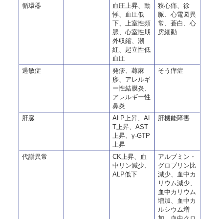
循環器
血圧上昇、動
狭心痛、徐
悸、血圧低
脈、心電図異
下、上室性頻
常、蒼白、心
脈、心室性期
房細動
外収縮、潮
紅、起立性低
血圧
過敏症
発疹、蕁麻
そう痒症
疹、アレルギ
ー性結膜炎、
アレルギー性
鼻炎
肝臓
ALP上昇、AL
肝機能障害
T上昇、AST
上昇、γ-GTP
上昇
代謝異常
CK上昇、血
アルブミン・
中リン減少、
グロブリン比
ALP低下
減少、血中カ
リウム減少、
血中カリウム
増加、血中カ
ルシウム増
加、血中クロ