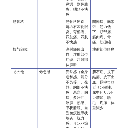
鼻漏、副鼻腔
炎、咽頭不快
感
筋骨格
筋骨格硬直、
関節痛、筋緊
肩の石灰化腱
張、筋力低
炎、背部痛、
下、頚部痛、
四肢痛、四肢
筋肉痛、骨
不快感
痛、筋痙縮
投与部位
注射部位出
注射部位疼痛
血、注射部位
紅斑、注射部
位腫脹
その他
倦怠感
異常感（全身
胆石症、皮下
違和感、気分
結節、皮下出
不良等）、発
血、尿中ウロ
熱、胸部不快
ビリン陽性、
感、悪寒、胸
尿中ビリルビ
痛、多汗症、
ン増加、脱
浮腫、熱感、
毛、疼痛、体
甲状腺腫、自
重減少
己免疫性甲状
腺炎、脱力
感、リンパ節