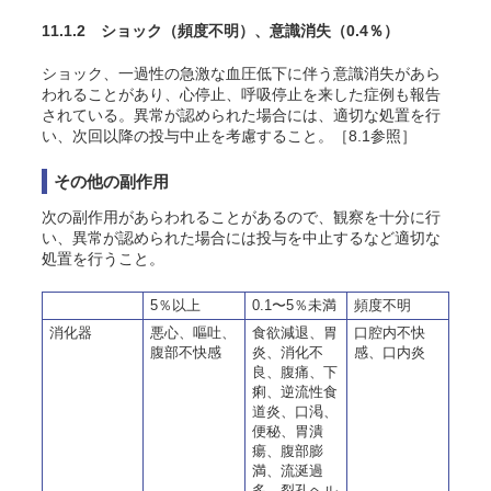
11.1.2 ショック
（頻度不明）
、意識消失
（0.4％）
ショック、一過性の急激な血圧低下に伴う意識消失があら
われることがあり、心停止、呼吸停止を来した症例も報告
されている。異常が認められた場合には、適切な処置を行
い、次回以降の投与中止を考慮すること。［8.1参照］
その他の副作用
次の副作用があらわれることがあるので、観察を十分に行
い、異常が認められた場合には投与を中止するなど適切な
処置を行うこと。
5％以上
0.1〜5％未満
頻度不明
消化器
悪心、嘔吐、
食欲減退、胃
口腔内不快
腹部不快感
炎、消化不
感、口内炎
良、腹痛、下
痢、逆流性食
道炎、口渇、
便秘、胃潰
瘍、腹部膨
満、流涎過
多、裂孔ヘル