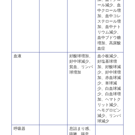
ール減少、血
中クロール増
加、血中コレ
ステロール増
加、血中ナト
リウム減少、
血中ブドウ糖
増加、高尿酸
血症
血液
好酸球増加、
血小板減少、
好中球減少、
好塩基球増
貧血、リンパ
加、好酸球減
球増加
少、好中球増
加、赤血球減
少、単球減
少、白血球減
少、白血球増
加、ヘマトク
リット減少、
ヘモグロビン
減少、リンパ
球減少
呼吸器
息詰まり感、
咳嗽、喘息、