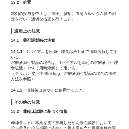
13.2 処置
本剤の投与を中止し、血圧、脈拍、血清カルシウム値の測
定を行い、適切な措置を行うこと。
適用上の注意
14.1 薬剤調製時の注意
14.1.1
1バイアルを日局生理食塩液1mLで用時溶解して用
いる。
溶解液添付製品の場合は、1バイアルを添付の溶解液（生理
食塩液）1mLで用時溶解して用いる。
（テリボン皮下注用56.5μg 溶解液添付製品の場合の操作
方法を参照）
14.1.2
溶解後は速やかに使用すること。
その他の注意
15.2 非臨床試験に基づく情報
雌雄ラットに本薬を皮下投与したがん原性試験において、
投与量及び投与期間に依存して骨肉腫を含む骨腫瘍性病変