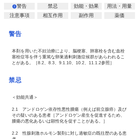
警告
禁忌
効能・効果
用法・用量
注意事項
相互作用
副作用
薬価
警告
本剤を用いた不妊治療により、脳梗塞、肺塞栓を含む血栓
塞栓症等
を伴う重篤な卵巣過剰刺激症候群があらわれるこ
とがある。［8.2、8.3、9.1.10、10.2、11.1.2参照］
禁忌
＜効能共通＞
2.1
アンドロゲン依存性悪性腫瘍（例えば前立腺癌）及び
その疑いのある患者［アンドロゲン産生を促進するため、
腫瘍の悪化あるいは顕性化を促すことがある。］
2.2
性腺刺激ホルモン製剤に対し過敏症の既往歴のある患