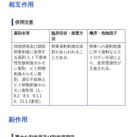
相互作用
併用注意
薬剤名等
臨床症状・措置方
機序・危険因子
法
排卵誘発及び調節
卵巣過剰刺激症候
卵巣への過剰刺激
卵巣刺激に使用す
群があらわれるこ
に伴う過剰なエス
る薬剤 ヒト下垂体
とがある。
トロゲン分泌によ
性性腺刺激ホルモ
り、血管透過性が
ン製剤、ヒト卵胞
亢進される。
刺激ホルモン製
剤、遺伝子組換え
ヒト卵胞刺激ホル
モン製剤等［1.、
8.2、8.3、9.1.1
0、11.1.2参照］
副作用