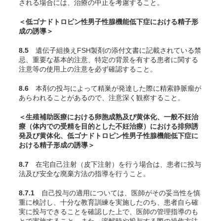
される場合には、治療の中止を考慮すること。
＜低ゴナドトロピン性男子性腺機能低下症における精子形
成の誘導＞
8.5
遺伝子組換えFSH製剤の添付文書に記載されている禁
忌、重要な基本的注意、特定の背景を有する患者に関する
注意等の使用上の注意を必ず確認すること。
8.6
本剤の投与によって精巣が発達した際に精索静脈瘤が
あらわれることがあるので、注意深く観察すること。
＜生殖補助医療における卵胞成熟及び黄体化、一般不妊治
療（体内での受精を目的とした不妊治療）における排卵誘
発及び黄体化、低ゴナドトロピン性男子性腺機能低下症に
おける精子形成の誘導＞
8.7
在宅自己注射（皮下注射）を行う場合は、患者に投与
法及び安全な廃棄方法の指導を行うこと。
8.7.1
自己投与の適用については、医師がその妥当性を慎
重に検討し、十分な教育訓練を実施したのち、患者自ら確
実に投与できることを確認した上で、医師の管理指導のも