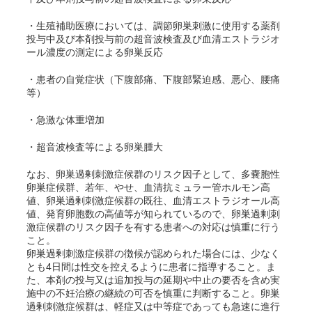
・生殖補助医療においては、調節卵巣刺激に使用する薬剤
投与中及び本剤投与前の超音波検査及び血清エストラジオ
ール濃度の測定による卵巣反応
・患者の自覚症状（下腹部痛、下腹部緊迫感、悪心、腰痛
等）
・急激な体重増加
・超音波検査等による卵巣腫大
なお、卵巣過剰刺激症候群のリスク因子として、多嚢胞性
卵巣症候群、若年、やせ、血清抗ミュラー管ホルモン高
値、卵巣過剰刺激症候群の既往、血清エストラジオール高
値、発育卵胞数の高値等が知られているので、卵巣過剰刺
激症候群のリスク因子を有する患者への対応は慎重に行う
こと。
卵巣過剰刺激症候群の徴候が認められた場合には、少なく
とも4日間は性交を控えるように患者に指導すること。ま
た、本剤の投与又は追加投与の延期や中止の要否を含め実
施中の不妊治療の継続の可否を慎重に判断すること。卵巣
過剰刺激症候群は、軽症又は中等症であっても急速に進行