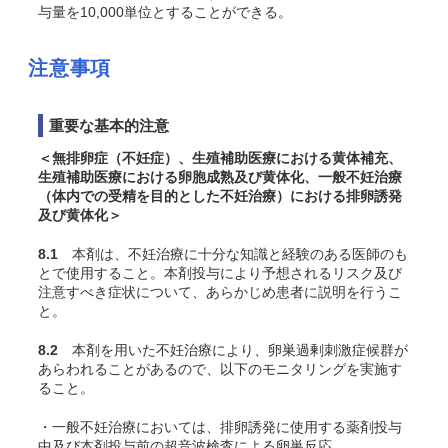
与量を10,000単位とすることができる。
注意事項
重要な基本的注意
＜無排卵症（不妊症）、生殖補助医療における黄体補充、
生殖補助医療における卵胞成熟及び黄体化、一般不妊治療
（体内での受精を目的とした不妊治療）における排卵誘発
及び黄体化＞
8.1
本剤は、不妊治療に十分な知識と経験のある医師のも
とで使用すること。本剤投与により予想されるリスク及び
注意すべき症状について、あらかじめ患者に説明を行うこ
と。
8.2
本剤を用いた不妊治療により、卵巣過剰刺激症候群が
あらわれることがあるので、以下のモニタリングを実施す
ること。
・一般不妊治療においては、排卵誘発に使用する薬剤投与
中及び本剤投与前の超音波検査による卵巣反応