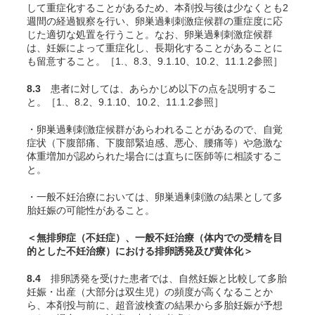
して重症化することがあるため、本剤投与後は少なくとも2
週間の経過観察を行い、卵巣過剰刺激症候群の重症度に応
じた適切な処置を行うこと。なお、卵巣過剰刺激症候群
は、妊娠によって重症化し、長期化することがあることに
も留意すること。［1.、8.3、9.1.10、10.2、11.1.2参照］
8.3
患者に対しては、あらかじめ以下の点を説明するこ
と。［1.、8.2、9.1.10、10.2、11.1.2参照］
・卵巣過剰刺激症候群があらわれることがあるので、自覚
症状（下腹部痛、下腹部緊迫感、悪心、腰痛等）や急激な
体重増加が認められた場合には直ちに医師等に相談するこ
と。
・一般不妊治療においては、卵巣過剰刺激の結果として多
胎妊娠の可能性があること。
＜無排卵症（不妊症）、一般不妊治療（体内での受精を目
的とした不妊治療）における排卵誘発及び黄体化＞
8.4
排卵誘発を受けた患者では、自然妊娠と比較して多胎
妊娠・出産（大部分は双生児）の頻度が高くなることか
ら、本剤投与前に、超音波検査の結果から多胎妊娠が予想