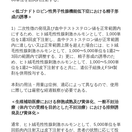
＜低ゴナドトロピン性男子性腺機能低下症における精子形
成の誘導＞
1）二次性徴の発現及び血中テストステロン値を正常範囲内
にするため、ヒト絨毛性性腺刺激ホルモンとして、1,000単
位を1週3回皮下注射し、血中テストステロン値が正常範囲
内に達しない又は正常範囲上限を超えた場合には、ヒト絨
毛性性腺刺激ホルモンとして、1,000〜5,000単位を1週2〜
3回の範囲内で調整する、2）更に、精子形成の誘導のた
め、ヒト絨毛性性腺刺激ホルモンとして、1,000〜5,000単
位を1週2〜3回皮下注射すると共に、遺伝子組換えFSH製
剤を併用投与する。
本剤の用法・用量は症例、適応によって異なるので、使用
に際しては厳密な経過観察が必要である。
＜生殖補助医療における卵胞成熟及び黄体化、一般不妊治
療（体内での受精を目的とした不妊治療）における排卵誘
発及び黄体化＞
通常、ヒト絨毛性性腺刺激ホルモンとして、5,000単位を単
回筋肉内注射又は皮下注射するが、患者の状態に応じて投