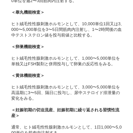
0単位を週2〜3回筋肉内注射する。
＜睾丸機能検査＞
ヒト絨毛性性腺刺激ホルモンとして、10,000単位1回又は3,
000〜5,000単位を3〜5日間筋肉内注射し、1〜2時間後の血
中テストステロン値を投与前値と比較する。
＜卵巣機能検査＞
ヒト絨毛性性腺刺激ホルモンとして、1,000〜5,000単位を
単独又はFSH製剤と併用投与して卵巣の反応性をみる。
＜黄体機能検査＞
ヒト絨毛性性腺刺激ホルモンとして、3,000〜5,000単位を
高温期に3〜5回、隔日に投与し、尿中ステロイド排泄量の
変化をみる。
＜妊娠初期の切迫流産、妊娠初期に繰り返される習慣性流
産＞
通常、ヒト絨毛性性腺刺激ホルモンとして、1日1,000〜5,0
00単位を筋肉内注射する。