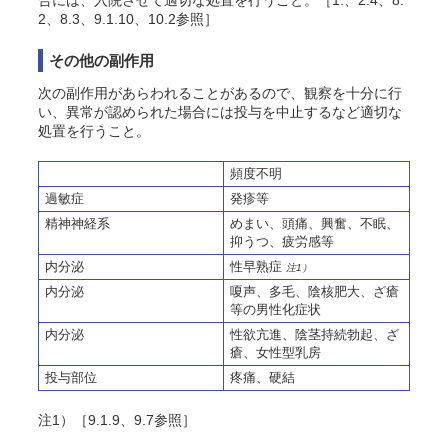
合には、入院させて適切な処置を行うこと。
［1.、2.4、8.
2、8.3、9.1.10、10.2参照］
その他の副作用
次の副作用があらわれることがあるので、観察を十分に行
い、異常が認められた場合には投与を中止するなど適切な
処置を行うこと。
頻度不明
過敏症
発疹等
精神神経系
めまい、頭痛、興奮、不眠、
抑うつ、疲労感等
内分泌
性早熟症
注1）
内分泌
嗄声、多毛、陰核肥大、ざ瘡
等の男性化症状
内分泌
性欲亢進、陰茎持続勃起、ざ
瘡、女性型乳房
投与部位
疼痛、硬結
注1）［9.1.9、9.7参照］