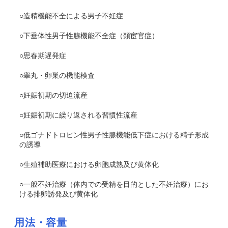
○造精機能不全による男子不妊症
○下垂体性男子性腺機能不全症（類宦官症）
○思春期遅発症
○睾丸・卵巣の機能検査
○妊娠初期の切迫流産
○妊娠初期に繰り返される習慣性流産
○低ゴナドトロピン性男子性腺機能低下症における精子形成
の誘導
○生殖補助医療における卵胞成熟及び黄体化
○一般不妊治療（体内での受精を目的とした不妊治療）にお
ける排卵誘発及び黄体化
用法・容量