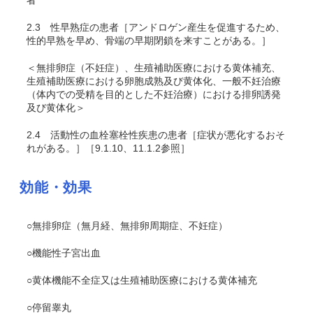
者
2.3
性早熟症の患者［アンドロゲン産生を促進するため、
性的早熟を早め、骨端の早期閉鎖を来すことがある。］
＜無排卵症（不妊症）、生殖補助医療における黄体補充、
生殖補助医療における卵胞成熟及び黄体化、一般不妊治療
（体内での受精を目的とした不妊治療）における排卵誘発
及び黄体化＞
2.4
活動性の血栓塞栓性疾患の患者［症状が悪化するおそ
れがある。］［9.1.10、11.1.2参照］
効能・効果
○無排卵症（無月経、無排卵周期症、不妊症）
○機能性子宮出血
○黄体機能不全症又は生殖補助医療における黄体補充
○停留睾丸