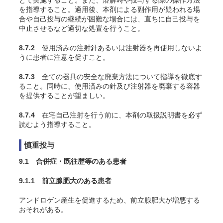
とで実施すること。また、溶解時や投与する際の操作方法
を指導すること。適用後、本剤による副作用が疑われる場
合や自己投与の継続が困難な場合には、直ちに自己投与を
中止させるなど適切な処置を行うこと。
8.7.2
使用済みの注射針あるいは注射器を再使用しないよ
うに患者に注意を促すこと。
8.7.3
全ての器具の安全な廃棄方法について指導を徹底す
ること。同時に、使用済みの針及び注射器を廃棄する容器
を提供することが望ましい。
8.7.4
在宅自己注射を行う前に、本剤の取扱説明書を必ず
読むよう指導すること。
慎重投与
9.1 合併症・既往歴等のある患者
9.1.1 前立腺肥大のある患者
アンドロゲン産生を促進するため、前立腺肥大が増悪する
おそれがある。