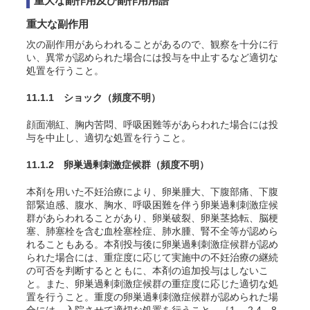
重大な副作用及び副作用用語
重大な副作用
次の副作用があらわれることがあるので、観察を十分に行
い、異常が認められた場合には投与を中止するなど適切な
処置を行うこと。
11.1.1 ショック
（頻度不明）
顔面潮紅、胸内苦悶、呼吸困難等があらわれた場合には投
与を中止し、適切な処置を行うこと。
11.1.2 卵巣過剰刺激症候群
（頻度不明）
本剤を用いた不妊治療により、卵巣腫大、下腹部痛、下腹
部緊迫感、腹水、胸水、呼吸困難を伴う卵巣過剰刺激症候
群があらわれることがあり、卵巣破裂、卵巣茎捻転、脳梗
塞、肺塞栓を含む血栓塞栓症、肺水腫、腎不全等が認めら
れることもある。本剤投与後に卵巣過剰刺激症候群が認め
られた場合には、重症度に応じて実施中の不妊治療の継続
の可否を判断するとともに、本剤の追加投与はしないこ
と。また、卵巣過剰刺激症候群の重症度に応じた適切な処
置を行うこと。重度の卵巣過剰刺激症候群が認められた場