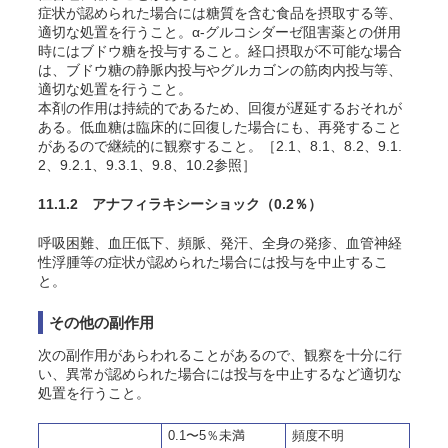
症状が認められた場合には糖質を含む食品を摂取する等、
適切な処置を行うこと。α-グルコシダーゼ阻害薬との併用
時にはブドウ糖を投与すること。経口摂取が不可能な場合
は、ブドウ糖の静脈内投与やグルカゴンの筋肉内投与等、
適切な処置を行うこと。
本剤の作用は持続的であるため、回復が遅延するおそれが
ある。低血糖は臨床的に回復した場合にも、再発すること
があるので継続的に観察すること。［2.1、8.1、8.2、9.1.
2、9.2.1、9.3.1、9.8、10.2参照］
11.1.2 アナフィラキシーショック
（0.2％）
呼吸困難、血圧低下、頻脈、発汗、全身の発疹、血管神経
性浮腫等の症状が認められた場合には投与を中止するこ
と。
その他の副作用
次の副作用があらわれることがあるので、観察を十分に行
い、異常が認められた場合には投与を中止するなど適切な
処置を行うこと。
0.1〜5％未満
頻度不明