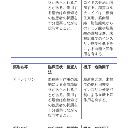
状があらわれるこ
コイドの分泌が増
とがある。併用す
加する。糖質コル
る場合は血糖値そ
チコイドは、糖新
の他患者の状態を
生亢進、筋肉組
十分観察しながら
織・脂肪組織から
投与すること。
のアミノ酸や脂肪
酸の遊離促進、末
梢組織でのインス
リン感受性低下等
による血糖上昇作
用を有する。
薬剤名等
臨床症状・措置方
機序・危険因子
法
アドレナリン
血糖降下作用の減
糖新生亢進、末梢
弱による高血糖症
での糖利用抑制、
状があらわれるこ
インスリン分泌抑
とがある。併用す
制による血糖上昇
る場合は血糖値そ
作用を有する。
の他患者の状態を
十分観察しながら
投与すること。