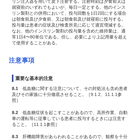
リン注入器を用いて皮下注射する。注射時刻は夕食前又は
就寝前のいずれでもよいが、毎日一定とする。他のインス
リン製剤との併用において、投与回数を1日2回にする場合
は朝食前及び夕食前、又は朝食前及び就寝前に投与する。
投与量は患者の症状及び検査所見に応じて適宜増減する。
なお、他のインスリン製剤の投与量を含めた維持量は、通
常1日4〜80単位である。但し、必要により上記用量を超え
て使用することがある。
注意事項
重要な基本的注意
8.1
低血糖に関する注意について、その対処法も含め患者
及びその家族に十分徹底させること。［9.1.2、11.1.1参
照］
8.2
低血糖症状を起こすことがあるので、高所作業、自動
車の運転等に従事している患者に投与するときには注意す
ること。［11.1.1参照］
8.3
肝機能障害があらわれることがあるので、観察を十分