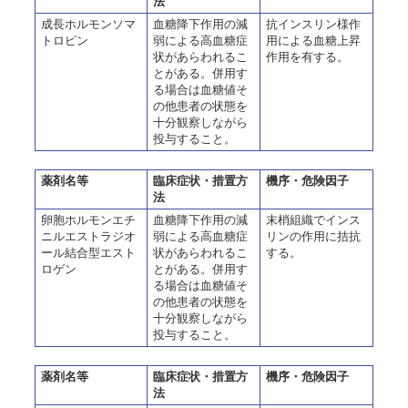
法
成長ホルモンソマ
血糖降下作用の減
抗インスリン様作
トロピン
弱による高血糖症
用による血糖上昇
状があらわれるこ
作用を有する。
とがある。併用す
る場合は血糖値そ
の他患者の状態を
十分観察しながら
投与すること。
薬剤名等
臨床症状・措置方
機序・危険因子
法
卵胞ホルモンエチ
血糖降下作用の減
末梢組織でインス
ニルエストラジオ
弱による高血糖症
リンの作用に拮抗
ール結合型エスト
状があらわれるこ
する。
ロゲン
とがある。併用す
る場合は血糖値そ
の他患者の状態を
十分観察しながら
投与すること。
薬剤名等
臨床症状・措置方
機序・危険因子
法