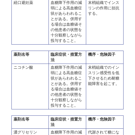
経口避妊薬
血糖降下作用の減
末梢組織でインス
弱による高血糖症
リンの作用に拮抗
状があらわれるこ
する。
とがある。併用す
る場合は血糖値そ
の他患者の状態を
十分観察しながら
投与すること。
薬剤名等
臨床症状・措置方
機序・危険因子
法
ニコチン酸
血糖降下作用の減
末梢組織でのイン
弱による高血糖症
スリン感受性を低
状があらわれるこ
下させるため耐糖
とがある。併用す
能障害を起こす。
る場合は血糖値そ
の他患者の状態を
十分観察しながら
投与すること。
薬剤名等
臨床症状・措置方
機序・危険因子
法
濃グリセリン
血糖降下作用の減
代謝されて糖にな