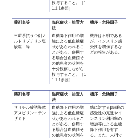
投与すること。［1
1.1.1参照］
薬剤名等
臨床症状・措置方
機序・危険因子
法
三環系抗うつ剤ノ
血糖降下作用の増
機序は不明である
ルトリプチリン塩
強による低血糖症
が、インスリン感
酸塩 等
状があらわれるこ
受性を増強するな
とがある。併用す
どの報告がある。
る場合は血糖値そ
の他患者の状態を
十分観察しながら
投与すること。［1
1.1.1参照］
薬剤名等
臨床症状・措置方
機序・危険因子
法
サリチル酸誘導体
血糖降下作用の増
糖に対するβ細胞の
アスピリンエテン
強による低血糖症
感受性の亢進やイ
ザミド
状があらわれるこ
ンスリン利用率の
とがある。併用す
増加等による血糖
る場合は血糖値そ
降下作用を有す
の他患者の状態を
る。また、末梢で