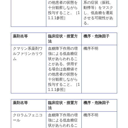
の他患者の状態を
系の症状（振戦、
十分観察しながら
動悸等）をマスク
投与すること。［1
し、低血糖を遷延
1.1.1参照］
させる可能性があ
る。
薬剤名等
臨床症状・措置方
機序・危険因子
法
クマリン系薬剤ワ
血糖降下作用の増
機序不明
ルファリンカリウ
強による低血糖症
ム
状があらわれるこ
とがある。併用す
る場合は血糖値そ
の他患者の状態を
十分観察しながら
投与すること。［1
1.1.1参照］
薬剤名等
臨床症状・措置方
機序・危険因子
法
クロラムフェニコ
血糖降下作用の増
機序不明
ール
強による低血糖症
状があらわれるこ