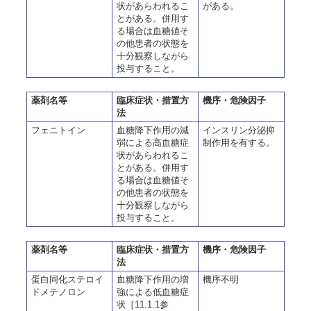
状があらわれるこ
がある。
とがある。併用す
る場合は血糖値そ
の他患者の状態を
十分観察しながら
投与すること。
薬剤名等
臨床症状・措置方
機序・危険因子
法
フェニトイン
血糖降下作用の減
インスリン分泌抑
弱による高血糖症
制作用を有する。
状があらわれるこ
とがある。併用す
る場合は血糖値そ
の他患者の状態を
十分観察しながら
投与すること。
薬剤名等
臨床症状・措置方
機序・危険因子
法
蛋白同化ステロイ
血糖降下作用の増
機序不明
ドメテノロン
強による低血糖症
状［11.1.1参