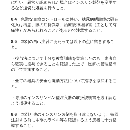
に行い、異常が認められた場合はインスリン製剤を変更す
るなど適切な処置を行うこと。
8.4
急激な血糖コントロールに伴い、糖尿病網膜症の顕在
化又は増悪、眼の屈折異常、治療後神経障害（主として有
痛性）があらわれることがあるので注意すること。
8.5
本剤の自己注射にあたっては以下の点に留意するこ
と。
・投与法について十分な教育訓練を実施したのち、患者自
ら確実に投与できることを確認した上で、医師の管理指導
の下で実施すること。
・全ての器具の安全な廃棄方法について指導を徹底するこ
と。
・専用のインスリンペン型注入器の取扱説明書を必ず読む
よう指導すること。
8.6
本剤と他のインスリン製剤を取り違えないよう、毎回
注射する前に本剤のラベル等を確認するよう患者に十分指
導すること。