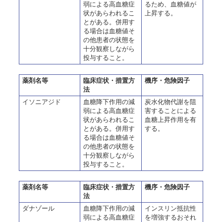
弱による高血糖症
るため、血糖値が
状があらわれるこ
上昇する。
とがある。併用す
る場合は血糖値そ
の他患者の状態を
十分観察しながら
投与すること。
薬剤名等
臨床症状・措置方
機序・危険因子
法
イソニアジド
血糖降下作用の減
炭水化物代謝を阻
弱による高血糖症
害することによる
状があらわれるこ
血糖上昇作用を有
とがある。併用す
する。
る場合は血糖値そ
の他患者の状態を
十分観察しながら
投与すること。
薬剤名等
臨床症状・措置方
機序・危険因子
法
ダナゾール
血糖降下作用の減
インスリン抵抗性
弱による高血糖症
を増強するおそれ