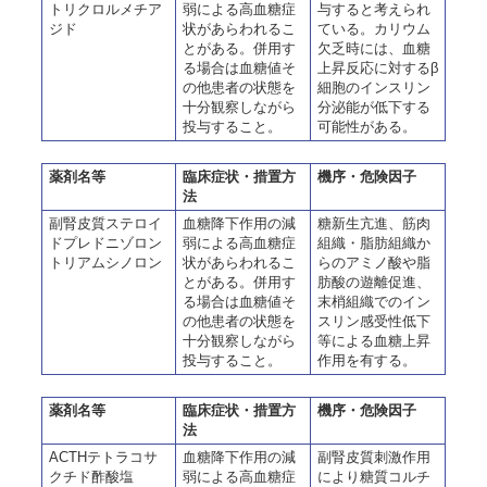
トリクロルメチア
弱による高血糖症
与すると考えられ
ジド
状があらわれるこ
ている。カリウム
とがある。併用す
欠乏時には、血糖
る場合は血糖値そ
上昇反応に対するβ
の他患者の状態を
細胞のインスリン
十分観察しながら
分泌能が低下する
投与すること。
可能性がある。
薬剤名等
臨床症状・措置方
機序・危険因子
法
副腎皮質ステロイ
血糖降下作用の減
糖新生亢進、筋肉
ドプレドニゾロン
弱による高血糖症
組織・脂肪組織か
トリアムシノロン
状があらわれるこ
らのアミノ酸や脂
とがある。併用す
肪酸の遊離促進、
る場合は血糖値そ
末梢組織でのイン
の他患者の状態を
スリン感受性低下
十分観察しながら
等による血糖上昇
投与すること。
作用を有する。
薬剤名等
臨床症状・措置方
機序・危険因子
法
ACTHテトラコサ
血糖降下作用の減
副腎皮質刺激作用
クチド酢酸塩
弱による高血糖症
により糖質コルチ