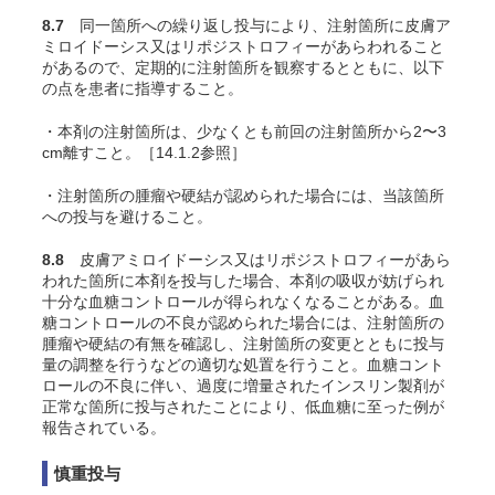
8.7
同一箇所への繰り返し投与により、注射箇所に皮膚ア
ミロイドーシス又はリポジストロフィーがあらわれること
があるので、定期的に注射箇所を観察するとともに、以下
の点を患者に指導すること。
・本剤の注射箇所は、少なくとも前回の注射箇所から2〜3
cm離すこと。［14.1.2参照］
・注射箇所の腫瘤や硬結が認められた場合には、当該箇所
への投与を避けること。
8.8
皮膚アミロイドーシス又はリポジストロフィーがあら
われた箇所に本剤を投与した場合、本剤の吸収が妨げられ
十分な血糖コントロールが得られなくなることがある。血
糖コントロールの不良が認められた場合には、注射箇所の
腫瘤や硬結の有無を確認し、注射箇所の変更とともに投与
量の調整を行うなどの適切な処置を行うこと。血糖コント
ロールの不良に伴い、過度に増量されたインスリン製剤が
正常な箇所に投与されたことにより、低血糖に至った例が
報告されている。
慎重投与