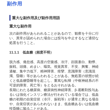
副作用
重大な副作用及び副作用用語
重大な副作用
次の副作用があらわれることがあるので、観察を十分に行
い、異常が認められた場合には投与を中止するなど適切な
処置を行うこと。
11.1.1 低血糖
（頻度不明）
脱力感、倦怠感、高度の空腹感、冷汗、顔面蒼白、動悸、
振戦、頭痛、めまい、嘔気、視覚異常、不安、興奮、神経
過敏、集中力低下、精神障害、痙攣、意識障害（意識混
濁、昏睡）等があらわれることがある。無処置の状態が続
くと低血糖昏睡等を起こし、重篤な転帰（中枢神経系の不
可逆的障害、死亡等）をとるおそれがある。
長期にわたる糖尿病、糖尿病性神経障害、β-遮断剤投与あ
るいは強化インスリン療法が行われている場合では、低血
糖の初期の自覚症状（冷汗、振戦等）が通常と異なる場合
や、自覚症状があらわれないまま、低血糖あるいは低血糖
性昏睡に陥ることがある。