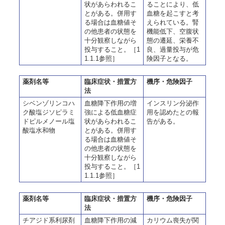
状があらわれるこ
ることにより、低
とがある。併用す
血糖を起こすと考
る場合は血糖値そ
えられている。腎
の他患者の状態を
機能低下、空腹状
十分観察しながら
態の遷延、栄養不
投与すること。［1
良、過量投与が危
1.1.1参照］
険因子となる。
薬剤名等
臨床症状・措置方
機序・危険因子
法
シベンゾリンコハ
血糖降下作用の増
インスリン分泌作
ク酸塩ジソピラミ
強による低血糖症
用を認めたとの報
ドピルメノール塩
状があらわれるこ
告がある。
酸塩水和物
とがある。併用す
る場合は血糖値そ
の他患者の状態を
十分観察しながら
投与すること。［1
1.1.1参照］
薬剤名等
臨床症状・措置方
機序・危険因子
法
チアジド系利尿剤
血糖降下作用の減
カリウム喪失が関