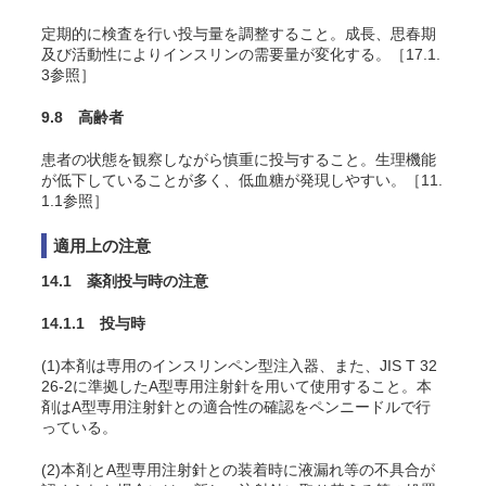
定期的に検査を行い投与量を調整すること。成長、思春期
及び活動性によりインスリンの需要量が変化する。［17.1.
3参照］
9.8 高齢者
患者の状態を観察しながら慎重に投与すること。生理機能
が低下していることが多く、低血糖が発現しやすい。［11.
1.1参照］
適用上の注意
14.1 薬剤投与時の注意
14.1.1 投与時
(1)本剤は専用のインスリンペン型注入器、また、JIS T 32
26-2に準拠したA型専用注射針を用いて使用すること。本
剤はA型専用注射針との適合性の確認をペンニードルで行
っている。
(2)本剤とA型専用注射針との装着時に液漏れ等の不具合が