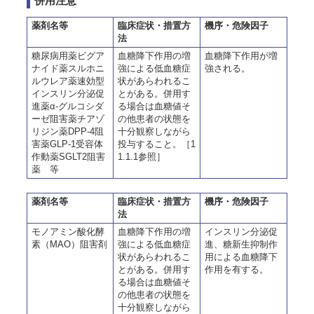
併用注意
薬剤名等
臨床症状・措置方
機序・危険因子
法
糖尿病用薬ビグア
血糖降下作用の増
血糖降下作用が増
ナイド薬スルホニ
強による低血糖症
強される。
ルウレア薬速効型
状があらわれるこ
インスリン分泌促
とがある。併用す
進薬α-グルコシダ
る場合は血糖値そ
ーゼ阻害薬チアゾ
の他患者の状態を
リジン薬DPP-4阻
十分観察しながら
害薬GLP-1受容体
投与すること。［1
作動薬SGLT2阻害
1.1.1参照］
薬 等
薬剤名等
臨床症状・措置方
機序・危険因子
法
モノアミン酸化酵
血糖降下作用の増
インスリン分泌促
素（MAO）阻害剤
強による低血糖症
進、糖新生抑制作
状があらわれるこ
用による血糖降下
とがある。併用す
作用を有する。
る場合は血糖値そ
の他患者の状態を
十分観察しながら