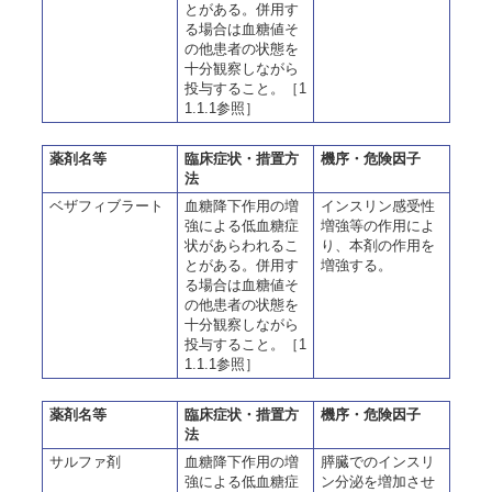
とがある。併用す
る場合は血糖値そ
の他患者の状態を
十分観察しながら
投与すること。［1
1.1.1参照］
薬剤名等
臨床症状・措置方
機序・危険因子
法
ベザフィブラート
血糖降下作用の増
インスリン感受性
強による低血糖症
増強等の作用によ
状があらわれるこ
り、本剤の作用を
とがある。併用す
増強する。
る場合は血糖値そ
の他患者の状態を
十分観察しながら
投与すること。［1
1.1.1参照］
薬剤名等
臨床症状・措置方
機序・危険因子
法
サルファ剤
血糖降下作用の増
膵臓でのインスリ
強による低血糖症
ン分泌を増加させ