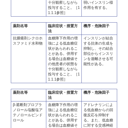
十分観察しながら
弱いインスリン様
投与すること。［1
作用を有する。
1.1.1参照］
薬剤名等
臨床症状・措置方
機序・危険因子
法
抗腫瘍剤シクロホ
血糖降下作用の増
インスリンが結合
スファミド水和物
強による低血糖症
する抗体の生成を
状があらわれるこ
抑制し、その結合
とがある。併用す
部位からインスリ
る場合は血糖値そ
ンを遊離させる可
の他患者の状態を
能性がある。
十分観察しながら
投与すること。［1
1.1.1参照］
薬剤名等
臨床症状・措置方
機序・危険因子
法
β-遮断剤プロプラ
血糖降下作用の増
アドレナリンによ
ノロール塩酸塩ア
強による低血糖症
る低血糖からの回
テノロールピンド
状があらわれるこ
復反応を抑制す
ロール
とがある。併用す
る。また、低血糖
る場合は血糖値そ
に対する交感神経