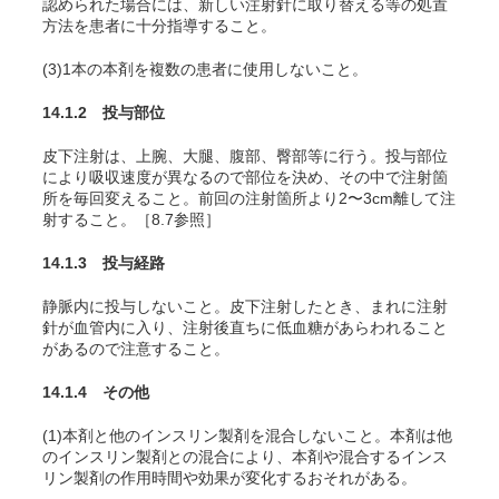
認められた場合には、新しい注射針に取り替える等の処置
方法を患者に十分指導すること。
(3)1本の本剤を複数の患者に使用しないこと。
14.1.2 投与部位
皮下注射は、上腕、大腿、腹部、臀部等に行う。投与部位
により吸収速度が異なるので部位を決め、その中で注射箇
所を毎回変えること。前回の注射箇所より2〜3cm離して注
射すること。［8.7参照］
14.1.3 投与経路
静脈内に投与しないこと。皮下注射したとき、まれに注射
針が血管内に入り、注射後直ちに低血糖があらわれること
があるので注意すること。
14.1.4 その他
(1)本剤と他のインスリン製剤を混合しないこと。本剤は他
のインスリン製剤との混合により、本剤や混合するインス
リン製剤の作用時間や効果が変化するおそれがある。