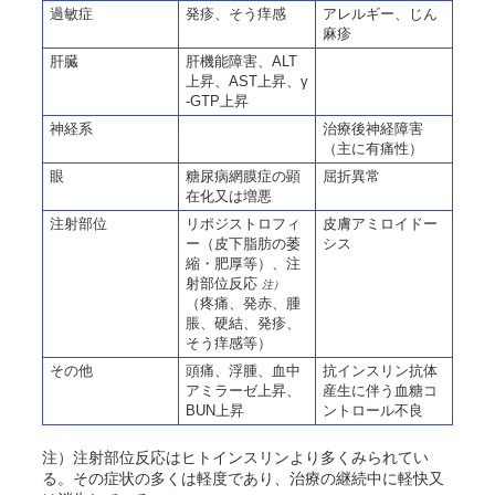
過敏症
発疹、そう痒感
アレルギー、じん
麻疹
肝臓
肝機能障害、ALT
上昇、AST上昇、γ
-GTP上昇
神経系
治療後神経障害
（主に有痛性）
眼
糖尿病網膜症の顕
屈折異常
在化又は増悪
注射部位
リポジストロフィ
皮膚アミロイドー
ー（皮下脂肪の萎
シス
縮・肥厚等）、注
射部位反応
注）
（疼痛、発赤、腫
脹、硬結、発疹、
そう痒感等）
その他
頭痛、浮腫、血中
抗インスリン抗体
アミラーゼ上昇、
産生に伴う血糖コ
BUN上昇
ントロール不良
注）注射部位反応はヒトインスリンより多くみられてい
る。その症状の多くは軽度であり、治療の継続中に軽快又