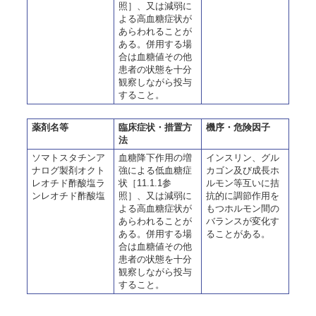
照］、又は減弱に
よる高血糖症状が
あらわれることが
ある。併用する場
合は血糖値その他
患者の状態を十分
観察しながら投与
すること。
薬剤名等
臨床症状・措置方
機序・危険因子
法
ソマトスタチンア
血糖降下作用の増
インスリン、グル
ナログ製剤オクト
強による低血糖症
カゴン及び成長ホ
レオチド酢酸塩ラ
状［11.1.1参
ルモン等互いに拮
ンレオチド酢酸塩
照］、又は減弱に
抗的に調節作用を
よる高血糖症状が
もつホルモン間の
あらわれることが
バランスが変化す
ある。併用する場
ることがある。
合は血糖値その他
患者の状態を十分
観察しながら投与
すること。