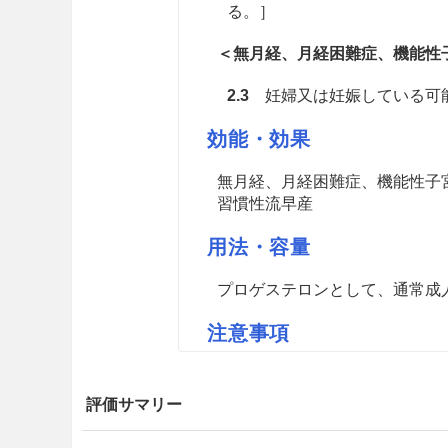
る。］
＜無月経、月経困難症、機能性
2.3
妊婦又は妊娠している可能性
効能・効果
無月経、月経困難症、機能性子
習慣性流早産
用法・容量
プロゲステロンとして、通常成人
注意事項
慎重投与
評価サマリー
9.1 合併症・既往歴等のある