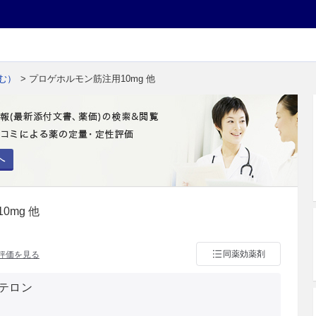
む）
> プロゲホルモン筋注用10mg 他
へ
0mg 他
同薬効薬剤
評価を見る
テロン