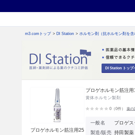
m3.comトップ
>
DI Station
>
ホルモン剤（抗ホルモン剤を含
DI Station トップ
プロゲホルモン筋注用1
黄体ホルモン製剤
0（0件）
薬の
一般名
プロゲス
プロゲホルモン筋注用25
製造/販売
持田製薬