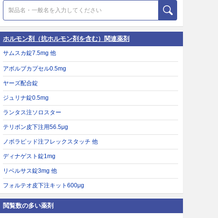
ホルモン剤（抗ホルモン剤を含む）関連薬剤
サムスカ錠7.5mg 他
アボルブカプセル0.5mg
ヤーズ配合錠
ジュリナ錠0.5mg
ランタス注ソロスター
テリボン皮下注用56.5μg
ノボラピッド注フレックスタッチ 他
ディナゲスト錠1mg
リベルサス錠3mg 他
フォルテオ皮下注キット600μg
閲覧数の多い薬剤