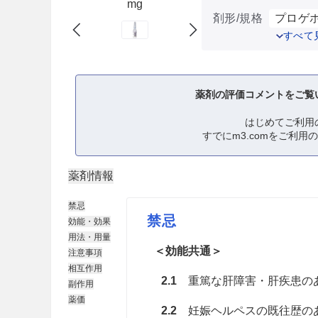
mg
剤形/規格
プロゲホ
すべて
薬剤の評価コメントをご覧
はじめてご利用
すでにm3.comをご利用
薬剤情報
禁忌
禁忌
効能・効果
用法・用量
＜効能共通＞
注意事項
相互作用
2.1
重篤な肝障害・肝疾患のある
副作用
薬価
2.2
妊娠ヘルペスの既往歴のあ