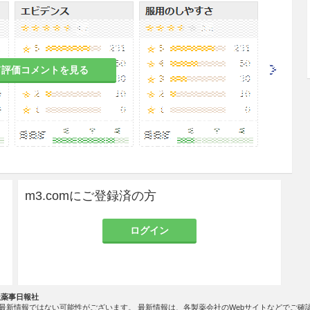
歴のある患者
り症状が増悪するおそれがある。
て評価コメントを見る
歴のある患者
り症状が増悪するおそれがある。
患のある患者
m3.comにご登録済の方
ることがある。［2.1参照］
ログイン
性子宮出血、黄体機能不全による不妊症＞
、免疫学的妊娠診断などにより、妊娠していないこ
社薬事日報社
最新情報ではない可能性がございます。 最新情報は、各製薬会社のWebサイトなどでご確
3、9.5参照］