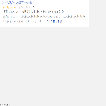
クービビック錠25mg 他
認ください。