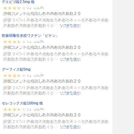
デエビゴ錠2.5mg 他
乾燥弱毒生水痘ワクチン「ビケン」
グーフィス錠5mg
セレコックス錠100mg 他