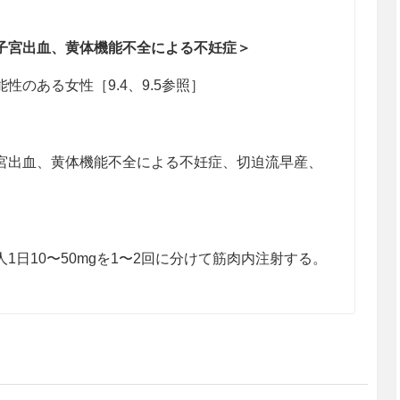
子宮出血、黄体機能不全による不妊症＞
のある女性［9.4、9.5参照］
宮出血、黄体機能不全による不妊症、切迫流早産、
1日10〜50mgを1〜2回に分けて筋肉内注射する。
患者