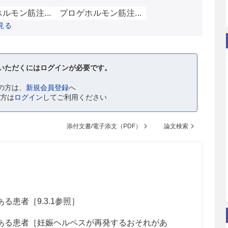
ルモン筋注...
プロゲホルモン筋注...
見る
いただくにはログインが必要です。
の方は、
新規会員登録
へ
の方は
ログイン
してご利用ください
添付文書/電子添文（PDF）
論文検索
患者［9.3.1参照］
る患者［妊娠ヘルペスが再発するおそれがあ