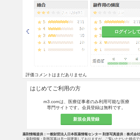
9.1.1 心疾患又はその既往
ナトリウムや体液の貯留によ
9.2 腎機能障害患者
ログインし
9.2.1 腎疾患又はその既往
ナトリウムや体液の貯留によ
9.3 肝機能障害患者
評価コメントはまだありません
9.3.1 重篤な肝障害・肝疾
はじめてご利用の方
投与しないこと。症状が増悪す
m3.comは、医療従事者のみ利用可能な医療
9.4 生殖能を有する者
専門サイトです。会員登録は無料です。
新規会員登録
＜無月経、月経困難症、機能
問診、内診、基礎体温の測定
薬剤情報提供：一般財団法人日本医薬情報センター 剤形写真提供：株式会
・薬剤情報・剤形写真は月一回更新しておりますが、ご覧いただいた時点で
とを十分に確認すること。［2.