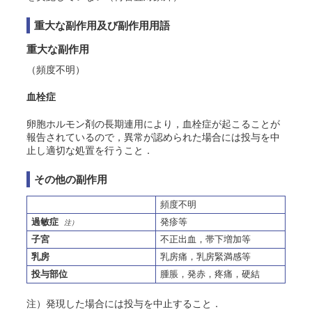
重大な副作用及び副作用用語
重大な副作用
（頻度不明）
血栓症
卵胞ホルモン剤の長期連用により，血栓症が起こることが
報告されているので，異常が認められた場合には投与を中
止し適切な処置を行うこと．
その他の副作用
頻度不明
過敏症
発疹等
注）
子宮
不正出血，帯下増加等
乳房
乳房痛，乳房緊満感等
投与部位
腫脹，発赤，疼痛，硬結
注）発現した場合には投与を中止すること．