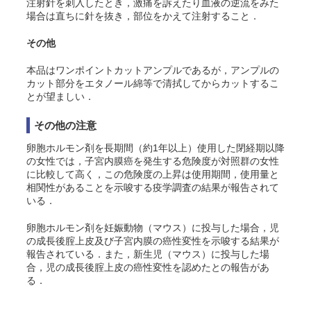
注射針を刺入したとき，激痛を訴えたり血液の逆流をみた
場合は直ちに針を抜き，部位をかえて注射すること．
その他
本品はワンポイントカットアンプルであるが，アンプルの
カット部分をエタノール綿等で清拭してからカットするこ
とが望ましい．
その他の注意
卵胞ホルモン剤を長期間（約1年以上）使用した閉経期以降
の女性では，子宮内膜癌を発生する危険度が対照群の女性
に比較して高く，この危険度の上昇は使用期間，使用量と
相関性があることを示唆する疫学調査の結果が報告されて
いる
．
卵胞ホルモン剤を妊娠動物（マウス）に投与した場合，児
の成長後腟上皮及び子宮内膜の癌性変性を示唆する結果が
報告されている
．また，新生児（マウス）に投与した場
合，児の成長後腟上皮の癌性変性を認めたとの報告があ
る
．