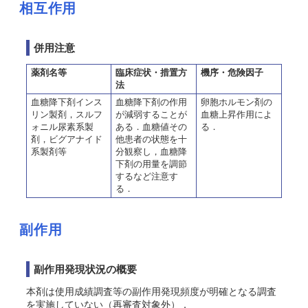
相互作用
併用注意
薬剤名等
臨床症状・措置方
機序・危険因子
法
血糖降下剤インス
血糖降下剤の作用
卵胞ホルモン剤の
リン製剤，スルフ
が減弱することが
血糖上昇作用によ
ォニル尿素系製
ある．血糖値その
る．
剤，ビグアナイド
他患者の状態を十
系製剤等
分観察し，血糖降
下剤の用量を調節
するなど注意す
る．
副作用
副作用発現状況の概要
本剤は使用成績調査等の副作用発現頻度が明確となる調査
を実施していない（再審査対象外）．