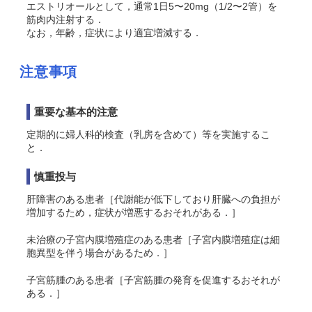
エストリオールとして，通常1日5〜20mg（1/2〜2管）を
筋肉内注射する．
なお，年齢，症状により適宜増減する．
注意事項
重要な基本的注意
定期的に婦人科的検査（乳房を含めて）等を実施するこ
と．
慎重投与
肝障害のある患者［代謝能が低下しており肝臓への負担が
増加するため，症状が増悪するおそれがある．］
未治療の子宮内膜増殖症のある患者［子宮内膜増殖症は細
胞異型を伴う場合があるため．］
子宮筋腫のある患者［子宮筋腫の発育を促進するおそれが
ある．］