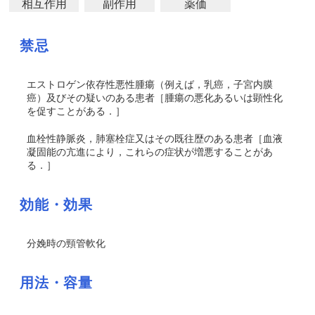
相互作用
副作用
薬価
禁忌
エストロゲン依存性悪性腫瘍（例えば，乳癌，子宮内膜
癌）及びその疑いのある患者［腫瘍の悪化あるいは顕性化
を促すことがある．］
血栓性静脈炎，肺塞栓症又はその既往歴のある患者［血液
凝固能の亢進により，これらの症状が増悪することがあ
る．］
効能・効果
分娩時の頸管軟化
用法・容量