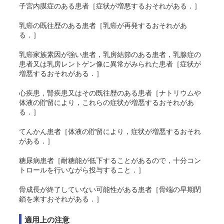
子宮内膜症のある患者［症状が増悪するおそれがある．］
乳癌の既往歴のある患者［乳癌が再発するおそれがあ
る．］
乳癌家族素因が強い患者，乳房結節のある患者，乳腺症の
患者又は乳房レントゲン像に異常がみられた患者［症状が
増悪するおそれがある．］
心疾患，腎疾患又はその既往歴のある患者［ナトリウムや
体液の貯留により，これらの症状が増悪するおそれがあ
る．］
てんかん患者［体液の貯留により，症状が増悪するおそれ
がある．］
糖尿病患者［耐糖能が低下することがあるので，十分コン
トロールを行いながら投与すること．］
骨成長が終了していない可能性がある患者［骨端の早期閉
鎖を来すおそれがある．］
適用上の注意