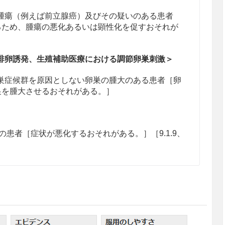
瘍（例えば前立腺癌）及びその疑いのある患者
るため、腫瘍の悪化あるいは顕性化を促すおそれが
排卵誘発、生殖補助医療における調節卵巣刺激＞
症候群を原因としない卵巣の腫大のある患者［卵
巣を腫大させるおそれがある。］
患者［症状が悪化するおそれがある。］［9.1.9、
排卵誘発
巣刺激