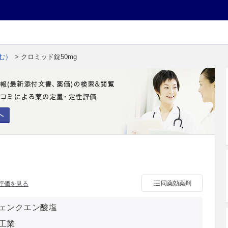
む）
> クロミッド錠50mg
へ
同薬効薬剤
評価を見る
ェンクエン酸塩
工業