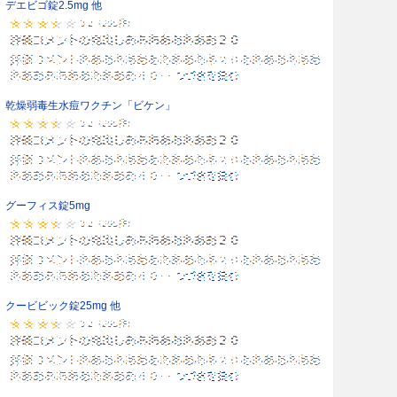
デエビゴ錠2.5mg 他
乾燥弱毒生水痘ワクチン「ビケン」
グーフィス錠5mg
クービビック錠25mg 他