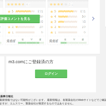
誘導
て評価コメントを見る
排卵誘発＞
り排卵誘発を試みる場合には、まずGestagen、
行って、消退性出血の出現を確認し、子宮性無月経を除外した
クエン酸塩として50mg 5日間で開始し、第1クー
 5日間に増量する。
m3.comにご登録済の方
日間を限度とする。
巣刺激＞
ログイン
として1日50mgを月経周期3日目から5日間経口投
次周期以降の用量を1日100mgに増量できる。
社薬事日報社
誘導＞
最新情報ではない可能性がございます。 最新情報は、各製薬会社のWebサイトなどでご確
ますが、エムスリー、製薬会社が推奨するものではありません。