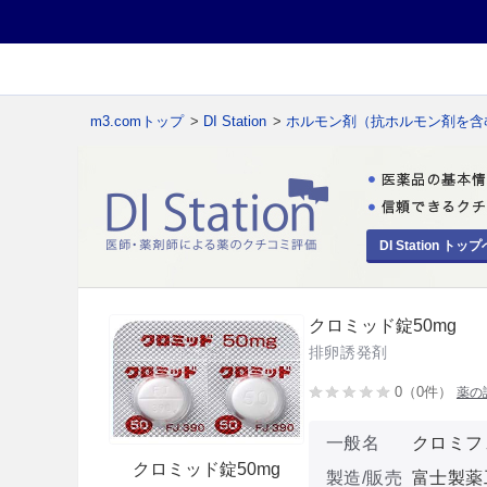
m3.comトップ
>
DI Station
>
ホルモン剤（抗ホルモン剤を含
DI Station トップ
クロミッド錠50mg
排卵誘発剤
0（0件）
薬の
一般名
クロミフ
クロミッド錠50mg
製造/販売
富士製薬