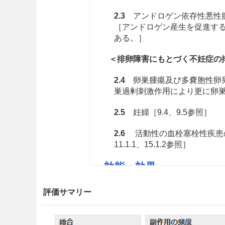
2.3
アンドロゲン依存性悪性腫
［アンドロゲン産生を促進す
ある。］
＜排卵障害にもとづく不妊症の
2.4
卵巣腫瘍及び多嚢胞性卵巣
巣過剰刺激作用により更に卵
2.5
妊婦［9.4、9.5参照］
2.6
活動性の血栓塞栓性疾患の
11.1.1、15.1.2参照］
効能・効果
○排卵障害にもとづく不妊症の
評価サマリー
○生殖補助医療における調節卵