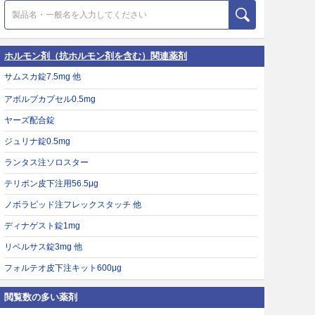
ホルモン剤（抗ホルモン剤を含む）関連薬剤
サムスカ錠7.5mg 他
アボルブカプセル0.5mg
ヤーズ配合錠
ジュリナ錠0.5mg
ランタス注ソロスター
テリボン皮下注用56.5μg
ノボラピッド注フレックスタッチ 他
ディナゲスト錠1mg
リベルサス錠3mg 他
フォルテオ皮下注キット600μg
閲覧数の多い薬剤