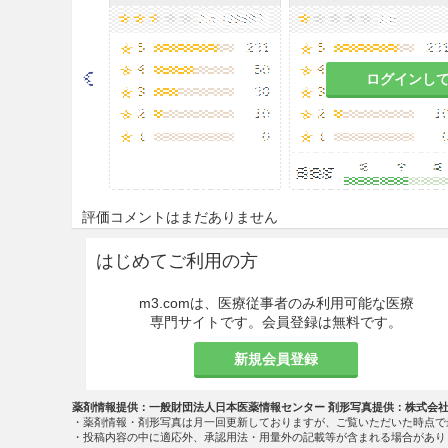
○乏精子症における精子形成の
用法・容量
ログインし
＜排卵障害にもとづく不妊症の
無排卵症の患者に対して本剤によ
Estrogen testを必ず
後、経口投与を開始する。
評価コメントはまだありません
通常第1クール1日クロミフェン
ルで無効の場合は1日100mg
はじめてご利用の方
用量・期間は1日100mg 5
m3.comは、医療従事者のみ利用可能な医療
＜生殖補助医療における調節卵
専門サイトです。会員登録は無料です。
通常、クロミフェンクエン酸塩
新規会員登録
与する。効果不十分な場合は、
薬剤情報提供：一般財団法人日本医薬情報センター 剤形写真提供：株式会
＜乏精子症における精子形成の
・薬剤情報・剤形写真は月一回更新しておりますが、ご覧いただいた時点で
・投稿内容の中に適応外、承認用法・用量外の記載等が含まれる場合があり