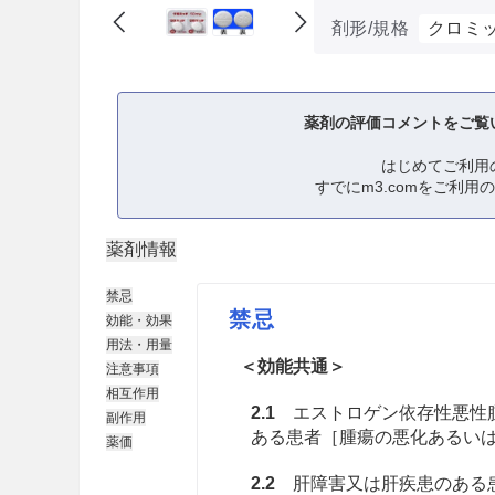
剤形/規格
クロミッ
薬剤の評価コメントをご覧
はじめてご利用
すでにm3.comをご利用
薬剤情報
禁忌
禁忌
効能・効果
用法・用量
＜効能共通＞
注意事項
相互作用
2.1
エストロゲン依存性悪性腫
副作用
ある患者［腫瘍の悪化あるい
薬価
2.2
肝障害又は肝疾患のある患者