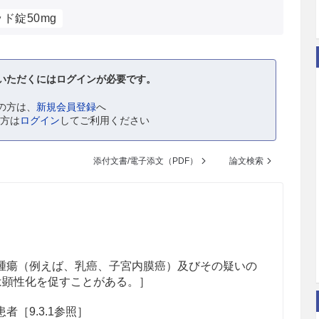
ド錠50mg
いただくにはログインが必要です。
の方は、
新規会員登録
へ
の方は
ログイン
してご利用ください
添付文書/電子添文（PDF）
論文検索
瘍（例えば、乳癌、子宮内膜癌）及びその疑いの
は顕性化を促すことがある。］
［9.3.1参照］