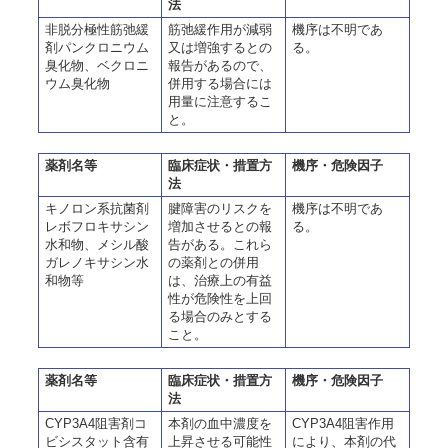
法
非脱分極性筋弛緩
筋弛緩作用が減弱
機序は不明であ
剤パンクロニウム
又は増強するとの
る。
臭化物、ベクロニ
報告があるので、
ウム臭化物
併用する場合には
用量に注意するこ
と。
薬剤名等
臨床症状・措置方
機序・危険因子
法
キノロン系抗菌剤
腱障害のリスクを
機序は不明であ
レボフロキサシン
増加させるとの報
る。
水和物、メシル酸
告がある。これら
ガレノキサシン水
の薬剤との併用
和物等
は、治療上の有益
性が危険性を上回
る場合のみとする
こと。
薬剤名等
臨床症状・措置方
機序・危険因子
法
CYP3A4阻害剤コ
本剤の血中濃度を
CYP3A4阻害作用
ビシスタット含有
上昇させる可能性
により、本剤の代