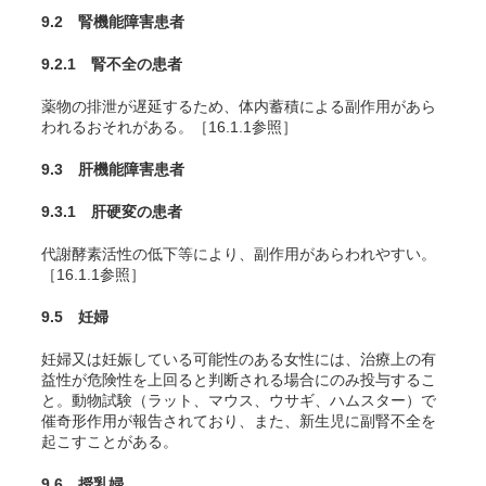
9.2 腎機能障害患者
9.2.1 腎不全の患者
薬物の排泄が遅延するため、体内蓄積による副作用があら
われるおそれがある。［16.1.1参照］
9.3 肝機能障害患者
9.3.1 肝硬変の患者
代謝酵素活性の低下等により、副作用があらわれやすい。
［16.1.1参照］
9.5 妊婦
妊婦又は妊娠している可能性のある女性には、治療上の有
益性が危険性を上回ると判断される場合にのみ投与するこ
と。動物試験（ラット
、マウス
、ウサギ
、ハムスター
）で
催奇形作用が報告されており、また、新生児に副腎不全を
起こすことがある。
9.6 授乳婦