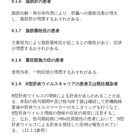
9.1.6 脂肪肝の患者
脂肪分解・再分布作用により、肝臓への脂肪沈着が増大
し、脂肪肝が増悪するおそれがある。
9.1.7 脂肪塞栓症の患者
大量投与により脂肪塞栓症が起こるとの報告があり、症状
が増悪するおそれがある。
9.1.8 重症筋無力症の患者
使用当初、一時症状が増悪するおそれがある。
9.1.9 B型肝炎ウイルスキャリアの患者又は既往感染者
B型肝炎ウイルスの増殖による肝炎があらわれることがあ
る。本剤の投与期間中及び投与終了後は継続して肝機能検
査値や肝炎ウイルスマーカーのモニタリングを行うなど、
B型肝炎ウイルス増殖の徴候や症状の発現に注意するこ
と。なお、投与開始前にHBs抗原陰性の患者において、B型
肝炎ウイルスによる肝炎を発症した症例が報告されてい
る。［11.1.1参照］