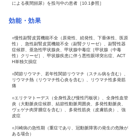
による夜間頻尿）を投与中の患者［10.1参照］
効能・効果
○慢性副腎皮質機能不全（原発性、続発性、下垂体性、医原
性）、急性副腎皮質機能不全（副腎クリーゼ）、副腎性器
症候群、亜急性甲状腺炎、甲状腺中毒症［甲状腺（中毒
性）クリーゼ］、甲状腺疾患に伴う悪性眼球突出症、ACT
H単独欠損症
○関節リウマチ、若年性関節リウマチ（スチル病を含む）、
リウマチ熱（リウマチ性心炎を含む）、リウマチ性多発筋
痛
○エリテマトーデス（全身性及び慢性円板状）、全身性血管
炎（大動脈炎症候群、結節性動脈周囲炎、多発性動脈炎、
ヴェゲナ肉芽腫症を含む）、多発性筋炎（皮膚筋炎）、強
皮症
○川崎病の急性期（重症であり、冠動脈障害の発生の危険が
ある場合）