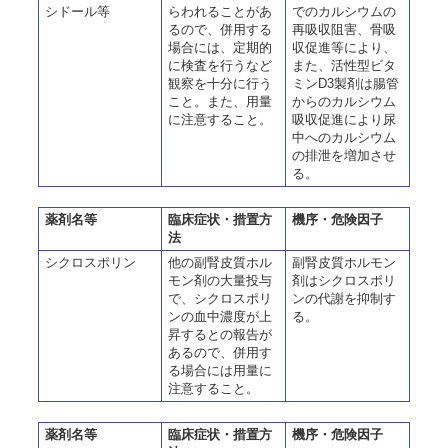
シドール等
らわれることがあ
でのカルシウムの
るので、併用する
再吸収阻害、骨吸
場合には、定期的
収促進等により、
に検査を行うなど
また、活性型ビタ
観察を十分に行う
ミンD3製剤は腸管
こと。また、用量
からのカルシウム
に注意すること。
吸収促進により尿
中へのカルシウム
の排泄を増加させ
る。
薬剤名等
臨床症状・措置方
機序・危険因子
法
シクロスポリン
他の副腎皮質ホル
副腎皮質ホルモン
モン剤の大量投与
剤はシクロスポリ
で、シクロスポリ
ンの代謝を抑制す
ンの血中濃度が上
る。
昇するとの報告が
あるので、併用す
る場合には用量に
注意すること。
薬剤名等
臨床症状・措置方
機序・危険因子