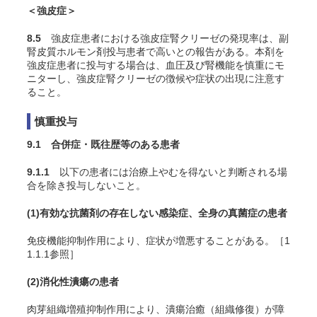
＜強皮症＞
8.5
強皮症患者における強皮症腎クリーゼの発現率は、副
腎皮質ホルモン剤投与患者で高いとの報告がある。本剤を
強皮症患者に投与する場合は、血圧及び腎機能を慎重にモ
ニターし、強皮症腎クリーゼの徴候や症状の出現に注意す
ること。
慎重投与
9.1 合併症・既往歴等のある患者
9.1.1
以下の患者には治療上やむを得ないと判断される場
合を除き投与しないこと。
(1)
有効な抗菌剤の存在しない感染症、全身の真菌症の患者
免疫機能抑制作用により、症状が増悪することがある。［1
1.1.1参照］
(2)
消化性潰瘍の患者
肉芽組織増殖抑制作用により、潰瘍治癒（組織修復）が障