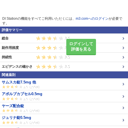
DI Stationの機能をすべてご利用いただくには、
m3.comへのログイン
が必要で
す。
評価サマリー
総合
ログインして
副作用頻度
評価を見る
持続性
エビデンスの確かさ
関連薬剤
サムスカ錠7.5mg 他
アボルブカプセル0.5mg
ヤーズ配合錠
ジュリナ錠0.5mg