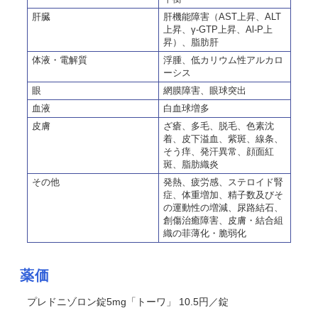
肝臓
肝機能障害（AST上昇、ALT
上昇、γ-GTP上昇、Al-P上
昇）、脂肪肝
体液・電解質
浮腫、低カリウム性アルカロ
ーシス
眼
網膜障害、眼球突出
血液
白血球増多
皮膚
ざ瘡、多毛、脱毛、色素沈
着、皮下溢血、紫斑、線条、
そう痒、発汗異常、顔面紅
斑、脂肪織炎
その他
発熱、疲労感、ステロイド腎
症、体重増加、精子数及びそ
の運動性の増減、尿路結石、
創傷治癒障害、皮膚・結合組
織の菲薄化・脆弱化
薬価
プレドニゾロン錠5mg「トーワ」 10.5円／錠