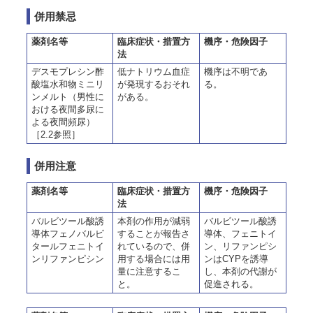
併用禁忌
薬剤名等
臨床症状・措置方
機序・危険因子
法
デスモプレシン酢
低ナトリウム血症
機序は不明であ
酸塩水和物ミニリ
が発現するおそれ
る。
ンメルト（男性に
がある。
おける夜間多尿に
よる夜間頻尿）
［2.2参照］
併用注意
薬剤名等
臨床症状・措置方
機序・危険因子
法
バルビツール酸誘
本剤の作用が減弱
バルビツール酸誘
導体フェノバルビ
することが報告さ
導体、フェニトイ
タールフェニトイ
れているので、併
ン、リファンピシ
ンリファンピシン
用する場合には用
ンはCYPを誘導
量に注意するこ
し、本剤の代謝が
と。
促進される。