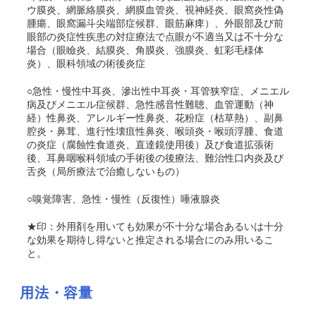
ウ膜炎、網脈絡膜炎、網膜血管炎、視神経炎、眼窩炎性偽
腫瘍、眼窩漏斗尖端部症候群、眼筋麻痺）、外眼部及び前
眼部の炎症性疾患の対症療法で点眼が不適当又は不十分な
場合（眼瞼炎、結膜炎、角膜炎、強膜炎、虹彩毛様体
炎）、眼科領域の術後炎症
○急性・慢性中耳炎、滲出性中耳炎・耳管狭窄症、メニエル
病及びメニエル症候群、急性感音性難聴、血管運動（神
経）性鼻炎、アレルギー性鼻炎、花粉症（枯草熱）、副鼻
腔炎・鼻茸、進行性壊疽性鼻炎、喉頭炎・喉頭浮腫、食道
の炎症（腐蝕性食道炎、直達鏡使用後）及び食道拡張術
後、耳鼻咽喉科領域の手術後の後療法、難治性口内炎及び
舌炎（局所療法で治癒しないもの）
○嗅覚障害、急性・慢性（反復性）唾液腺炎
★印：外用剤を用いても効果が不十分な場合あるいは十分
な効果を期待し得ないと推定される場合にのみ用いるこ
と。
用法・容量