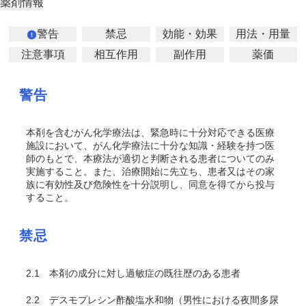
薬剤情報
警告
禁忌
効能・効果
用法・用量
注意事項
相互作用
副作用
薬価
警告
本剤を含むがん化学療法は、緊急時に十分対応できる医療
施設において、がん化学療法に十分な知識・経験を持つ医
師のもとで、本療法が適切と判断される患者についてのみ
実施すること。また、治療開始に先立ち、患者又はその家
族に有効性及び危険性を十分説明し、同意を得てから投与
すること。
禁忌
2.1
本剤の成分に対し過敏症の既往歴のある患者
2.2
デスモプレシン酢酸塩水和物（男性における夜間多尿