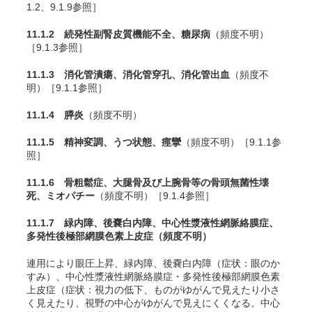
1.2、9.1.9参照］
11.1.2 続発性副腎皮質機能不全、糖尿病
（頻度不明）
［9.1.3参照］
11.1.3 消化管潰瘍、消化管穿孔、消化管出血
（頻度不
明）［9.1.1参照］
11.1.4 膵炎
（頻度不明）
11.1.5 精神変調、うつ状態、痙攣
（頻度不明）［9.1.1参
照］
11.1.6 骨粗鬆症、大腿骨及び上腕骨等の骨頭無菌性壊
死、ミオパチー
（頻度不明）［9.1.4参照］
11.1.7 緑内障、後嚢白内障、中心性漿液性網脈絡膜症、
多発性後極部網膜色素上皮症
（頻度不明）
連用により眼圧上昇、緑内障、後嚢白内障（症状：眼のか
すみ）、中心性漿液性網脈絡膜症・多発性後極部網膜色素
上皮症（症状：視力の低下、ものがゆがんで見えたり小さ
く見えたり、視野の中心がゆがんで見えにくくなる。中心