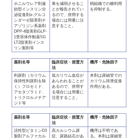
ホニルウレア剤速
果を減弱させるこ
梢組織での糖利用
効型インスリン分
とが報告されてい
を抑制する。
泌促進剤α-グルコ
るので、併用する
シダーゼ阻害剤チ
場合には用量に注
アゾリジン系薬剤
意すること。
DPP-4阻害剤GLP-
1受容体作動薬SG
LT2阻害剤インス
リン製剤等
薬剤名等
臨床症状・措置方
機序・危険因子
法
利尿剤（カリウム
低カリウム血症が
本剤は尿細管での
保持性利尿剤を除
あらわれることが
カリウム排泄促進
く）フロセミド、
あるので、併用す
作用がある。
アセタゾラミド、
る場合には用量に
トリクロルメチア
注意すること。
ジド等
薬剤名等
臨床症状・措置方
機序・危険因子
法
活性型ビタミンD3
高カルシウム尿
機序は不明であ
製剤アルファカル
症、尿路結石があ
る。本剤は尿細管