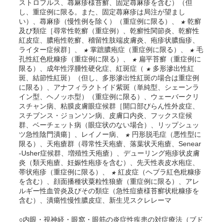
ストロフルス、蕁麻疹様苔癬、固定蕁麻疹を含む）（但
し、重症例に限る。また、固定蕁麻疹は局注が望まし
い）、蕁麻疹（慢性例を除く）（重症例に限る）、
乾癬
★
及び類症［尋常性乾癬（重症例）、乾癬性関節炎、乾癬性
紅皮症、膿疱性乾癬、稽留性肢端皮膚炎、疱疹状膿痂疹、
ライター症候群］、
掌蹠膿疱症（重症例に限る）、
毛
★
★
孔性紅色粃糠疹（重症例に限る）、
扁平苔癬（重症例に
★
限る）、成年性浮腫性硬化症、紅斑症（
多形滲出性紅
★
斑、結節性紅斑）（但し、多形滲出性紅斑の場合は重症例
に限る）、アナフィラクトイド紫斑（単純型、シェーンラ
イン型、ヘノッホ型）（重症例に限る）、ウェーバークリ
スチャン病、粘膜皮膚眼症候群［開口部びらん性外皮症、
スチブンス・ジョンソン病、皮膚口内炎、フックス症候
群、ベーチェット病（眼症状のない場合）、リップシュッ
ツ急性陰門潰瘍］、レイノー病、
円形脱毛症（悪性型に
★
限る）、天疱瘡群（尋常性天疱瘡、落葉状天疱瘡、Senear
-Usher症候群、増殖性天疱瘡）、デューリング疱疹状皮膚
炎（類天疱瘡、妊娠性疱疹を含む）、先天性表皮水疱症、
帯状疱疹（重症例に限る）、
紅皮症（ヘブラ紅色粃糠疹
★
を含む）、顔面播種状粟粒性狼瘡（重症例に限る）、アレ
ルギー性血管炎及びその類症（急性痘瘡様苔癬状粃糠疹を
含む）、潰瘍性慢性膿皮症、新生児スクレレーマ
○内眼・視神経・眼窩・眼筋の炎症性疾患の対症療法（ブド