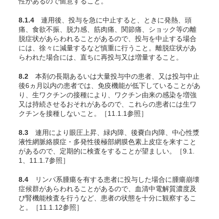
性があるので留意すること。
8.1.4
連用後、投与を急に中止すると、ときに発熱、頭
痛、食欲不振、脱力感、筋肉痛、関節痛、ショック等の離
脱症状があらわれることがあるので、投与を中止する場合
には、徐々に減量するなど慎重に行うこと。離脱症状があ
らわれた場合には、直ちに再投与又は増量すること。
8.2
本剤の長期あるいは大量投与中の患者、又は投与中止
後6ヵ月以内の患者では、免疫機能が低下していることがあ
り、生ワクチンの接種により、ワクチン由来の感染を増強
又は持続させるおそれがあるので、これらの患者には生ワ
クチンを接種しないこと。［11.1.1参照］
8.3
連用により眼圧上昇、緑内障、後嚢白内障、中心性漿
液性網脈絡膜症・多発性後極部網膜色素上皮症を来すこと
があるので、定期的に検査をすることが望ましい。［9.1.
1、11.1.7参照］
8.4
リンパ系腫瘍を有する患者に投与した場合に腫瘍崩壊
症候群があらわれることがあるので、血清中電解質濃度及
び腎機能検査を行うなど、患者の状態を十分に観察するこ
と。［11.1.12参照］