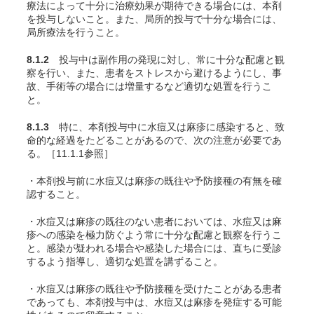
療法によって十分に治療効果が期待できる場合には、本剤
を投与しないこと。また、局所的投与で十分な場合には、
局所療法を行うこと。
8.1.2
投与中は副作用の発現に対し、常に十分な配慮と観
察を行い、また、患者をストレスから避けるようにし、事
故、手術等の場合には増量するなど適切な処置を行うこ
と。
8.1.3
特に、本剤投与中に水痘又は麻疹に感染すると、致
命的な経過をたどることがあるので、次の注意が必要であ
る。［11.1.1参照］
・本剤投与前に水痘又は麻疹の既往や予防接種の有無を確
認すること。
・水痘又は麻疹の既往のない患者においては、水痘又は麻
疹への感染を極力防ぐよう常に十分な配慮と観察を行うこ
と。感染が疑われる場合や感染した場合には、直ちに受診
するよう指導し、適切な処置を講ずること。
・水痘又は麻疹の既往や予防接種を受けたことがある患者
であっても、本剤投与中は、水痘又は麻疹を発症する可能