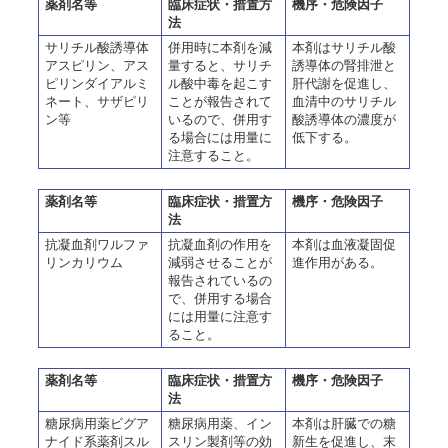
薬剤名等
臨床症状・措置方
機序・危険因子
法
サリチル酸誘導体
併用時に本剤を減
本剤はサリチル酸
アスピリン、アス
量すると、サリチ
誘導体の腎排泄と
ピリンダイアルミ
ル酸中毒を起こす
肝代謝を促進し、
ネート、サザピリ
ことが報告されて
血清中のサリチル
ン等
いるので、併用す
酸誘導体の濃度が
る場合には用量に
低下する。
注意すること。
薬剤名等
臨床症状・措置方
機序・危険因子
法
抗凝血剤ワルファ
抗凝血剤の作用を
本剤は血液凝固促
リンカリウム
減弱させることが
進作用がある。
報告されているの
で、併用する場合
には用量に注意す
ること。
薬剤名等
臨床症状・措置方
機序・危険因子
法
糖尿病用薬ビグア
糖尿病用薬、イン
本剤は肝臓での糖
ナイド系薬剤スル
スリン製剤等の効
新生を促進し、末