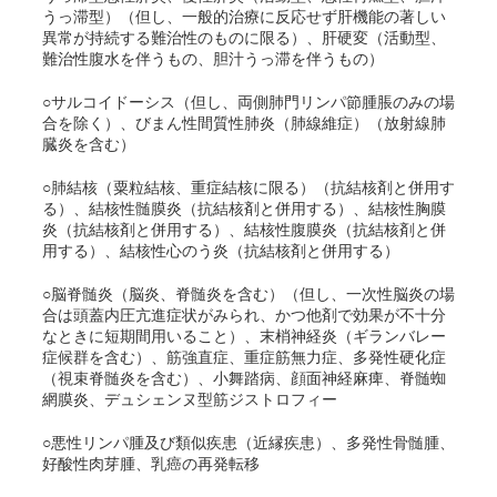
うっ滞型）（但し、一般的治療に反応せず肝機能の著しい
異常が持続する難治性のものに限る）、肝硬変（活動型、
難治性腹水を伴うもの、胆汁うっ滞を伴うもの）
○サルコイドーシス（但し、両側肺門リンパ節腫脹のみの場
合を除く）、びまん性間質性肺炎（肺線維症）（放射線肺
臓炎を含む）
○肺結核（粟粒結核、重症結核に限る）（抗結核剤と併用す
る）、結核性髄膜炎（抗結核剤と併用する）、結核性胸膜
炎（抗結核剤と併用する）、結核性腹膜炎（抗結核剤と併
用する）、結核性心のう炎（抗結核剤と併用する）
○脳脊髄炎（脳炎、脊髄炎を含む）（但し、一次性脳炎の場
合は頭蓋内圧亢進症状がみられ、かつ他剤で効果が不十分
なときに短期間用いること）、末梢神経炎（ギランバレー
症候群を含む）、筋強直症、重症筋無力症、多発性硬化症
（視束脊髄炎を含む）、小舞踏病、顔面神経麻痺、脊髄蜘
網膜炎、デュシェンヌ型筋ジストロフィー
○悪性リンパ腫及び類似疾患（近縁疾患）、多発性骨髄腫、
好酸性肉芽腫、乳癌の再発転移