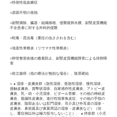
○特発性低血糖症
○原因不明の発熱
○副腎摘除、臓器・組織移植、侵襲後肺水腫、副腎皮質機能
不全患者に対する外科的侵襲
○蛇毒・昆虫毒（重症の虫さされを含む）
○強直性脊椎炎（リウマチ性脊椎炎）
○卵管整形術後の癒着防止、副腎皮質機能障害による排卵障
害
○前立腺癌（他の療法が無効な場合）、陰茎硬結
○
湿疹・皮膚炎群（急性湿疹、亜急性湿疹、慢性湿疹、
★
接触皮膚炎、貨幣状湿疹、自家感作性皮膚炎、アトピー皮
膚炎、乳・幼・小児湿疹、ビダール苔癬、その他の神経皮
膚炎、脂漏性皮膚炎、進行性指掌角皮症、その他の手指の
皮膚炎、陰部あるいは肛門湿疹、耳介及び外耳道の湿疹・
皮膚炎、鼻前庭及び鼻翼周辺の湿疹・皮膚炎など）（但
し、重症例以外は極力投与しないこと）、
痒疹群（小児
★