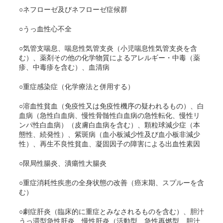
○ネフローゼ及びネフローゼ症候群
○うっ血性心不全
○気管支喘息、喘息性気管支炎（小児喘息性気管支炎を含
む）、薬剤その他の化学物質によるアレルギー・中毒（薬
疹、中毒疹を含む）、血清病
○重症感染症（化学療法と併用する）
○溶血性貧血（免疫性又は免疫性機序の疑われるもの）、白
血病（急性白血病、慢性骨髄性白血病の急性転化、慢性リ
ンパ性白血病）（皮膚白血病を含む）、顆粒球減少症（本
態性、続発性）、紫斑病（血小板減少性及び血小板非減少
性）、再生不良性貧血、凝固因子の障害による出血性素因
○限局性腸炎、潰瘍性大腸炎
○重症消耗性疾患の全身状態の改善（癌末期、スプルーを含
む）
○劇症肝炎（臨床的に重症とみなされるものを含む）、胆汁
うっ滞型急性肝炎、慢性肝炎（活動型、急性再燃型、胆汁