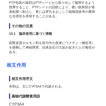
PTP包装の薬剤はPTPシートから取り出して服用するよう
指導すること。PTPシートの誤飲により、硬い鋭角部が食
道粘膜へ刺入し、更には穿孔をおこして縦隔洞炎等の重篤
な合併症を併発することがある。
その他の注意
15.1 臨床使用に基づく情報
副腎皮質ホルモン剤を投与中の患者にワクチン（種痘等）
を接種して神経障害、抗体反応の欠如が起きたとの報告が
ある。
相互作用
相互作用序文
本剤は、主にCYP3A4で代謝される。
薬物代謝酵素用語
CYP3A4