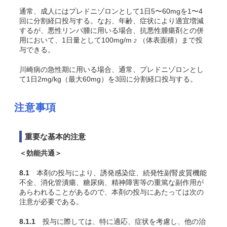
通常、成人にはプレドニゾロンとして1日5〜60mgを1〜4
回に分割経口投与する。なお、年齢、症状により適宜増減
するが、悪性リンパ腫に用いる場合、抗悪性腫瘍剤との併
用において、1日量として100mg/m
（体表面積）まで投
2
与できる。
川崎病の急性期に用いる場合、通常、プレドニゾロンとし
て1日2mg/kg（最大60mg）を3回に分割経口投与する。
注意事項
重要な基本的注意
＜効能共通＞
8.1
本剤の投与により、誘発感染症、続発性副腎皮質機能
不全、消化管潰瘍、糖尿病、精神障害等の重篤な副作用が
あらわれることがあるので、本剤の投与にあたっては次の
注意が必要である。
8.1.1
投与に際しては、特に適応、症状を考慮し、他の治