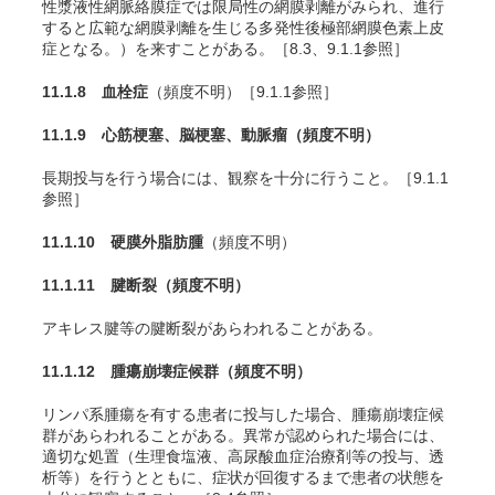
性漿液性網脈絡膜症では限局性の網膜剥離がみられ、進行
すると広範な網膜剥離を生じる多発性後極部網膜色素上皮
症となる。）を来すことがある。［8.3、9.1.1参照］
11.1.8 血栓症
（頻度不明）［9.1.1参照］
11.1.9 心筋梗塞、脳梗塞、動脈瘤
（頻度不明）
長期投与を行う場合には、観察を十分に行うこと。［9.1.1
参照］
11.1.10 硬膜外脂肪腫
（頻度不明）
11.1.11 腱断裂
（頻度不明）
アキレス腱等の腱断裂があらわれることがある。
11.1.12 腫瘍崩壊症候群
（頻度不明）
リンパ系腫瘍を有する患者に投与した場合、腫瘍崩壊症候
群があらわれることがある。異常が認められた場合には、
適切な処置（生理食塩液、高尿酸血症治療剤等の投与、透
析等）を行うとともに、症状が回復するまで患者の状態を