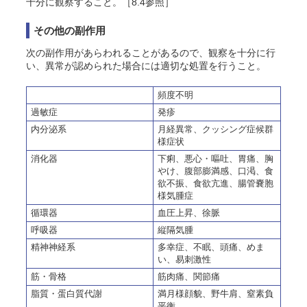
十分に観察すること。［8.4参照］
その他の副作用
次の副作用があらわれることがあるので、観察を十分に行
い、異常が認められた場合には適切な処置を行うこと。
頻度不明
過敏症
発疹
内分泌系
月経異常、クッシング症候群
様症状
消化器
下痢、悪心・嘔吐、胃痛、胸
やけ、腹部膨満感、口渇、食
欲不振、食欲亢進、腸管嚢胞
様気腫症
循環器
血圧上昇、徐脈
呼吸器
縦隔気腫
精神神経系
多幸症、不眠、頭痛、めま
い、易刺激性
筋・骨格
筋肉痛、関節痛
脂質・蛋白質代謝
満月様顔貌、野牛肩、窒素負
平衡