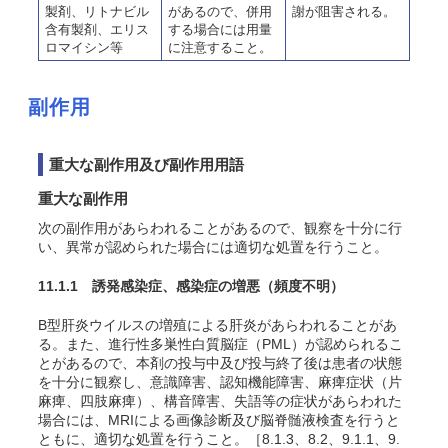
製剤、リトナビル
があるので、併用
謝が阻害される。
含有製剤、エリス
する場合には用量
ロマイシン等
に注意すること。
副作用
重大な副作用及び副作用用語
重大な副作用
次の副作用があらわれることがあるので、観察を十分に行
い、異常が認められた場合には適切な処置を行うこと。
11.1.1 誘発感染症、感染症の増悪
（頻度不明）
B型肝炎ウイルスの増殖による肝炎があらわれることがあ
る。
また、進行性多巣性白質脳症（PML）が認められるこ
とがあるので、本剤の投与中及び投与終了後は患者の状態
を十分に観察し、意識障害、認知機能障害、麻痺症状（片
麻痺、四肢麻痺）、構音障害、失語等の症状があらわれた
場合には、MRIによる画像診断及び脳脊髄液検査を行うと
ともに、適切な処置を行うこと。
［8.1.3、8.2、9.1.1、9.