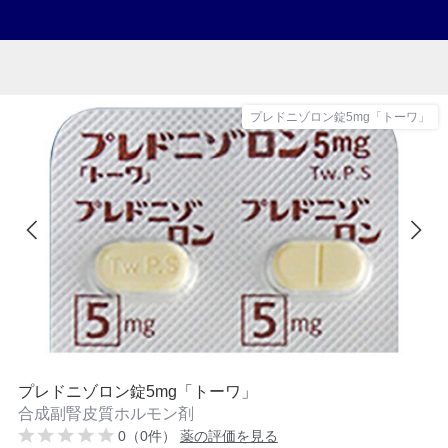
プレドニゾロン錠5mg「トーワ」
プレドニゾロン錠5mg「トーワ」
合成副腎皮質ホルモン剤
0（0件）
薬の評価を見る