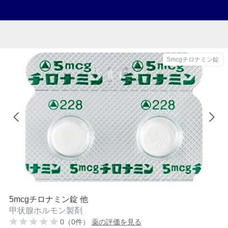
5mcgチロナミン錠
5mcgチロナミン錠 他
甲状腺ホルモン製剤
0（0件）
薬の評価を見る