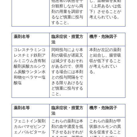
他患者の状態を十
し、血糖値を変動
分観察しながら両
（上昇あるいは低
剤の用量を調節す
下）させることが
るなど慎重に投与
考えられている。
すること。
薬剤名等
臨床症状・措置方
機序・危険因子
法
コレスチラミンコ
同時投与により本
本剤が左記の薬剤
レスチミド鉄剤ア
剤の吸収が遅延又
と結合し、腸管吸
ルミニウム含有制
は減少するおそれ
収が低下すること
酸剤炭酸カルシウ
があるので、併用
が考えられてい
ム炭酸ランタン水
する場合には本剤
る。
和物セベラマー塩
との投与間隔をで
酸塩
きる限りあけるな
ど慎重に投与する
こと。
薬剤名等
臨床症状・措置方
機序・危険因子
法
フェニトイン製剤
これらの薬剤は本
これらの薬剤が甲
カルバマゼピンフ
剤の血中濃度を低
状腺ホルモンの異
ェノバルビタール
下させるおそれが
化を促進すること