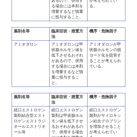
あるので、併用す
が考えられてい
る場合には本剤を
る。
増量するなど慎重
に投与すること。
薬剤名等
臨床症状・措置方
機序・危険因子
法
アミオダロン
アミオダロンは甲
アミオダロンが甲
状腺ホルモン値を
状腺ホルモンの脱
低下させるおそれ
ヨード化を阻害す
があるので、併用
ることが考えられ
する場合には本剤
ている。
を増量するなど慎
重に投与するこ
と。
薬剤名等
臨床症状・措置方
機序・危険因子
法
経口エストロゲン
経口エストロゲン
経口エストロゲン
製剤結合型エスト
製剤は甲状腺ホル
製剤がサイロキシ
ロゲンエストラジ
モン値を低下させ
ン結合グロブリン
オールエストリオ
るおそれがあるの
を増加させること
ール等
で、併用する場合
が考えられてい