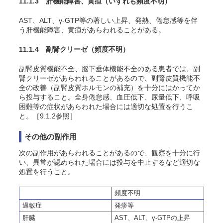
11.1.3 肝機能障害、黄疸
（いずれも頻度不明）
AST、ALT、γ-GTP等の著しい上昇、発熱、倦怠感等を伴
う肝機能障害、黄疸があらわれることがある。
11.1.4 副腎クリーゼ
（頻度不明）
副腎皮質機能不全、脳下垂体機能不全のある患者では、副
腎クリーゼがあらわれることがあるので、副腎皮質機能不
全の改善（副腎皮質ホルモンの補充）を十分にはかってか
ら投与すること。全身倦怠感、血圧低下、尿量低下、呼吸
困難等の症状があらわれた場合には適切な処置を行うこ
と。［9.1.2参照］
その他の副作用
次の副作用があらわれることがあるので、観察を十分に行
い、異常が認められた場合には投与を中止するなど適切な
処置を行うこと。
頻度不明
過敏症
発疹等
肝臓
AST、ALT、γ-GTPの上昇