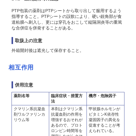
PTP包装の薬剤はPTPシートから取り出して服用するよう
指導すること。PTPシートの誤飲により、硬い鋭角部が食
道粘膜へ刺入し、更には穿孔をおこして縦隔洞炎等の重篤
な合併症を併発することがある。
取扱上の注意
外箱開封後は遮光して保存すること。
相互作用
併用注意
薬剤名等
臨床症状・措置方
機序・危険因子
法
クマリン系抗凝血
本剤はクマリン系
甲状腺ホルモンが
剤ワルファリンカ
抗凝血剤の作用を
ビタミンK依存性
リウム等
増強するおそれが
凝固因子の異化を
あるので、プロト
促進することが考
ロンビン時間等を
えられている。