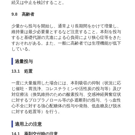
続又は中止を検討すること。
9.8 高齢者
少量から投与を開始し、通常より長期間をかけて増量し、
維持量は最少必要量とするなど注意すること。本剤を投与
すると基礎代謝の亢進による心負荷により狭心症等をきた
すおそれがある。また、一般に高齢者では生理機能が低下
している。
過量投与
13.1 処置
一度に大量服用した場合には、本剤吸収の抑制（状況に応
じ催吐・胃洗浄、コレスチラミンや活性炭の投与等）及び
対症療法（換気維持のための酸素投与、交感神経興奮症状
に対するプロプラノロール等のβ-遮断剤の投与、うっ血性
心不全に対する強心配糖体の投与や発熱、低血糖及び脱水
に対する処置等）を行う。
適用上の注意
14.1 薬剤交付時の注意