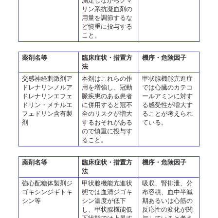
測定しながらクマ
リン系抗凝血剤の
用量を調節するな
ど慎重に投与する
こと。
薬剤名等
臨床症状・措置方
機序・危険因子
法
交感神経刺激剤ア
本剤はこれらの作
甲状腺機能亢進症
ドレナリンノルア
用を増強し、冠動
では心臓のカテコ
ドレナリンエフェ
脈疾患のある患者
ールアミンに対す
ドリン・メチルエ
に併用すると冠不
る感受性が増大す
フェドリン含有製
全のリスクが増大
ることが考えられ
剤
するおそれがある
ている。
ので慎重に投与す
ること。
薬剤名等
臨床症状・措置方
機序・危険因子
法
強心配糖体製剤ジ
甲状腺機能亢進状
吸収、腎排泄、分
ゴキシンジギトキ
態では血清ジゴキ
布容積、血中半減
シン等
シン濃度が低下
期あるいは心筋の
し、甲状腺機能低
反応性の変化が関