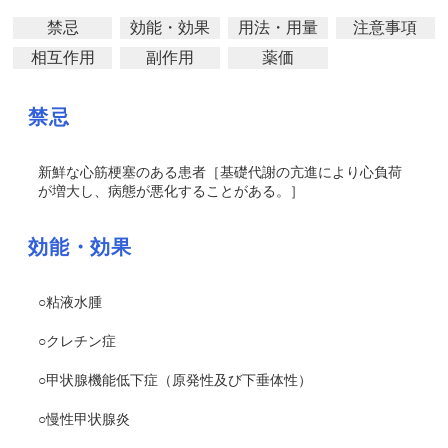
禁忌
効能・効果
用法・用量
注意事項
相互作用
副作用
薬価
禁忌
新鮮な心筋梗塞のある患者［基礎代謝の亢進により心負荷
が増大し、病態が悪化することがある。］
効能・効果
○粘液水腫
○クレチン症
○甲状腺機能低下症（原発性及び下垂体性）
○慢性甲状腺炎