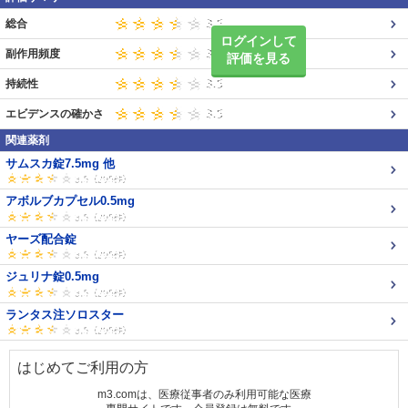
総合
ログインして
副作用頻度
評価を見る
持続性
エビデンスの確かさ
関連薬剤
サムスカ錠7.5mg 他
アボルブカプセル0.5mg
ヤーズ配合錠
ジュリナ錠0.5mg
ランタス注ソロスター
はじめてご利用の方
m3.comは、医療従事者のみ利用可能な医療