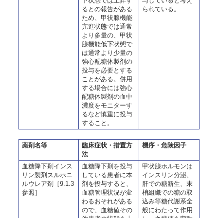
下状態では上昇す
与していると考え
るとの報告がある
られている。
ため、甲状腺機能
亢進状態では通常
より多量の、甲状
腺機能低下状態で
は通常より少量の
強心配糖体製剤の
投与を必要とする
ことがある。併用
する場合には強心
配糖体製剤の血中
濃度をモニターす
るなど慎重に投与
すること。
薬剤名等
臨床症状・措置方
機序・危険因子
法
血糖降下剤インス
血糖降下剤を投与
甲状腺ホルモンは
リン製剤スルホニ
している患者に本
インスリン分泌、
ルウレア剤［9.1.3
剤を投与すると、
肝での糖新生、末
参照］
血糖管理状況が変
梢組織での糖の取
わるおそれがある
込み等糖代謝系全
ので、血糖値その
般にわたって作用