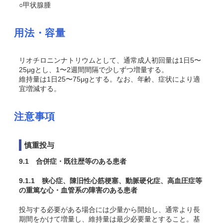
○甲状腺腫
用法・容量
リオチロニンナトリウムとして、通常成人初回量は1日5〜
25μgとし、1〜2週間間隔で少しずつ増量する。
維持量は1日25〜75μgとする。なお、年齢、症状により適
宜増減する。
注意事項
慎重投与
9.1 合併症・既往歴等のある患者
9.1.1 狭心症、陳旧性心筋梗塞、動脈硬化症、高血圧症等
の重篤な心・血管系の障害のある患者
投与する必要がある場合には少量から開始し、通常より長
期間をかけて増量し、維持量は最少必要量とすること。基