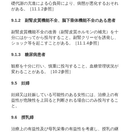
礎代謝の亢進による心負荷により、病態が悪化するおそれ
がある。［11.1.2参照］
9.1.2 副腎皮質機能不全、脳下垂体機能不全のある患者
副腎皮質機能不全の改善（副腎皮質ホルモンの補充）を十
分にはかってから投与すること。副腎クリーゼを誘発し、
ショック等を起こすことがある。［11.1.4参照］
9.1.3 糖尿病患者
観察を十分に行い、慎重に投与すること。血糖管理状況が
変わることがある。［10.2参照］
9.5 妊婦
妊婦又は妊娠している可能性のある女性には、治療上の有
益性が危険性を上回ると判断される場合にのみ投与するこ
と。
9.6 授乳婦
治療上の有益性及び母乳栄養の有益性を考慮し、授乳の継