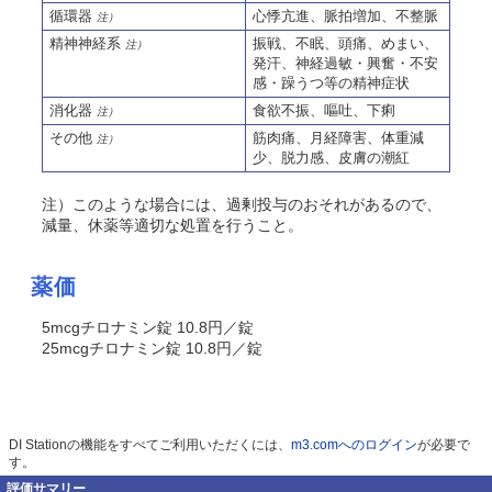
循環器
心悸亢進、脈拍増加、不整脈
注）
精神神経系
振戦、不眠、頭痛、めまい、
注）
発汗、神経過敏・興奮・不安
感・躁うつ等の精神症状
消化器
食欲不振、嘔吐、下痢
注）
その他
筋肉痛、月経障害、体重減
注）
少、脱力感、皮膚の潮紅
注）このような場合には、過剰投与のおそれがあるので、
減量、休薬等適切な処置を行うこと。
薬価
5mcgチロナミン錠 10.8円／錠
25mcgチロナミン錠 10.8円／錠
DI Stationの機能をすべてご利用いただくには、
m3.comへのログイン
が必要で
す。
評価サマリー