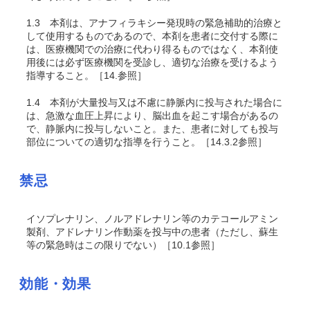
1.3
本剤は、アナフィラキシー発現時の緊急補助的治療と
して使用するものであるので、本剤を患者に交付する際に
は、医療機関での治療に代わり得るものではなく、本剤使
用後には必ず医療機関を受診し、適切な治療を受けるよう
指導すること。［14.参照］
1.4
本剤が大量投与又は不慮に静脈内に投与された場合に
は、急激な血圧上昇により、脳出血を起こす場合があるの
で、静脈内に投与しないこと。また、患者に対しても投与
部位についての適切な指導を行うこと。［14.3.2参照］
禁忌
イソプレナリン、ノルアドレナリン等のカテコールアミン
製剤、アドレナリン作動薬を投与中の患者（ただし、蘇生
等の緊急時はこの限りでない）［10.1参照］
効能・効果