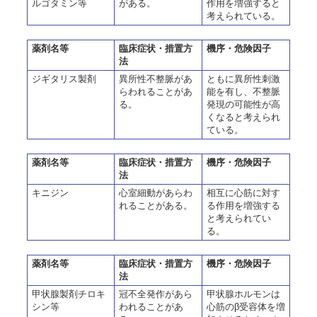
ルゴタミン等
がある。
作用を増強すると
考えられている。
薬剤名等
臨床症状・措置方
機序・危険因子
法
ジギタリス製剤
異所性不整脈があ
ともに異所性刺激
らわれることがあ
能を有し、不整脈
る。
発現の可能性が高
くなると考えられ
ている。
薬剤名等
臨床症状・措置方
機序・危険因子
法
キニジン
心室細動があらわ
相互に心筋に対す
れることがある。
る作用を増強する
と考えられてい
る。
薬剤名等
臨床症状・措置方
機序・危険因子
法
甲状腺製剤チロキ
冠不全発作があら
甲状腺ホルモンは
シン等
われることがあ
心筋のβ受容体を増