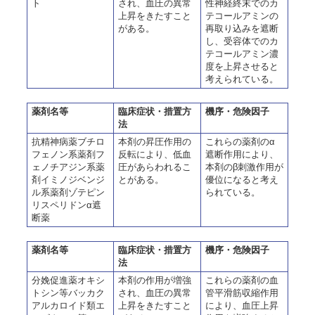
ト
され、血圧の異常
性神経終末でのカ
上昇をきたすこと
テコールアミンの
がある。
再取り込みを遮断
し、受容体でのカ
テコールアミン濃
度を上昇させると
考えられている。
薬剤名等
臨床症状・措置方
機序・危険因子
法
抗精神病薬ブチロ
本剤の昇圧作用の
これらの薬剤のα
フェノン系薬剤フ
反転により、低血
遮断作用により、
ェノチアジン系薬
圧があらわれるこ
本剤のβ刺激作用が
剤イミノジベンジ
とがある。
優位になると考え
ル系薬剤ゾテピン
られている。
リスペリドンα遮
断薬
薬剤名等
臨床症状・措置方
機序・危険因子
法
分娩促進薬オキシ
本剤の作用が増強
これらの薬剤の血
トシン等バッカク
され、血圧の異常
管平滑筋収縮作用
アルカロイド類エ
上昇をきたすこと
により、血圧上昇