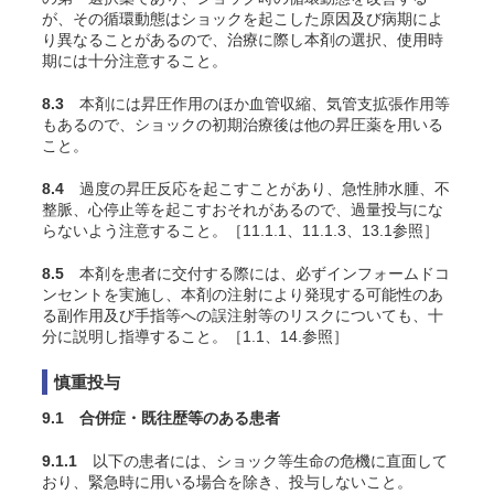
が、その循環動態はショックを起こした原因及び病期によ
り異なることがあるので、治療に際し本剤の選択、使用時
期には十分注意すること。
8.3
本剤には昇圧作用のほか血管収縮、気管支拡張作用等
もあるので、ショックの初期治療後は他の昇圧薬を用いる
こと。
8.4
過度の昇圧反応を起こすことがあり、急性肺水腫、不
整脈、心停止等を起こすおそれがあるので、過量投与にな
らないよう注意すること。［11.1.1、11.1.3、13.1参照］
8.5
本剤を患者に交付する際には、必ずインフォームドコ
ンセントを実施し、本剤の注射により発現する可能性のあ
る副作用及び手指等への誤注射等のリスクについても、十
分に説明し指導すること。［1.1、14.参照］
慎重投与
9.1 合併症・既往歴等のある患者
9.1.1
以下の患者には、ショック等生命の危機に直面して
おり、緊急時に用いる場合を除き、投与しないこと。