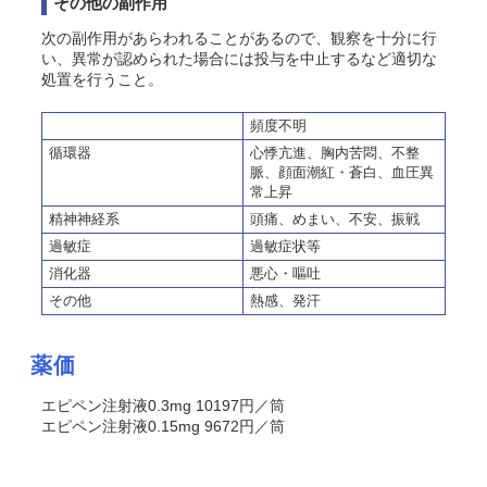
その他の副作用
次の副作用があらわれることがあるので、観察を十分に行
い、異常が認められた場合には投与を中止するなど適切な
処置を行うこと。
頻度不明
循環器
心悸亢進、胸内苦悶、不整
脈、顔面潮紅・蒼白、血圧異
常上昇
精神神経系
頭痛、めまい、不安、振戦
過敏症
過敏症状等
消化器
悪心・嘔吐
その他
熱感、発汗
薬価
エピペン注射液0.3mg 10197円／筒
エピペン注射液0.15mg 9672円／筒