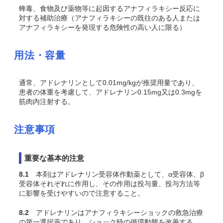
蜂毒、食物及び薬物等に起因するアナフィラキシー反応に
対する補助治療（アナフィラキシーの既往のある人または
アナフィラキシーを発現する危険性の高い人に限る）
用法・容量
通常、アドレナリンとして0.01mg/kgが推奨用量であり、
患者の体重を考慮して、アドレナリン0.15mg又は0.3mgを
筋肉内注射する。
注意事項
重要な基本的注意
8.1
本剤はアドレナリン受容体作動薬として、α受容体、β
受容体それぞれに作用し、その作用は投与量、投与方法等
に影響を受けやすいので注意すること。
8.2
アドレナリンはアナフィラキシーショックの救急治療
の第一選択薬であり、ショック時の循環動態を改善する