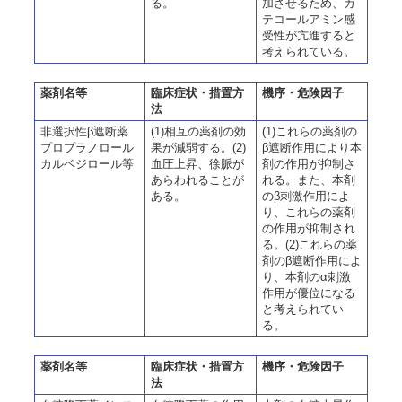
る。
加させるため、カ
テコールアミン感
受性が亢進すると
考えられている。
薬剤名等
臨床症状・措置方
機序・危険因子
法
非選択性β遮断薬
(1)相互の薬剤の効
(1)これらの薬剤の
プロプラノロール
果が減弱する。(2)
β遮断作用により本
カルベジロール等
血圧上昇、徐脈が
剤の作用が抑制さ
あらわれることが
れる。また、本剤
ある。
のβ刺激作用によ
り、これらの薬剤
の作用が抑制され
る。(2)これらの薬
剤のβ遮断作用によ
り、本剤のα刺激
作用が優位になる
と考えられてい
る。
薬剤名等
臨床症状・措置方
機序・危険因子
法