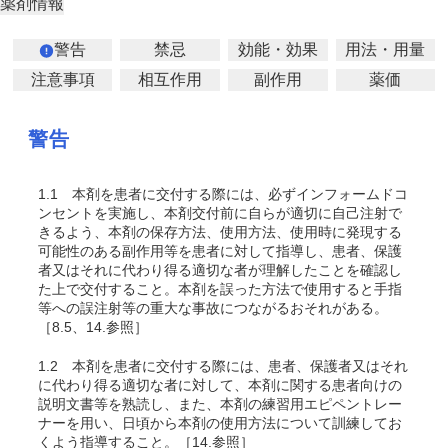
薬剤情報
警告
禁忌
効能・効果
用法・用量
注意事項
相互作用
副作用
薬価
警告
1.1
本剤を患者に交付する際には、必ずインフォームドコ
ンセントを実施し、本剤交付前に自らが適切に自己注射で
きるよう、本剤の保存方法、使用方法、使用時に発現する
可能性のある副作用等を患者に対して指導し、患者、保護
者又はそれに代わり得る適切な者が理解したことを確認し
た上で交付すること。本剤を誤った方法で使用すると手指
等への誤注射等の重大な事故につながるおそれがある。
［8.5、14.参照］
1.2
本剤を患者に交付する際には、患者、保護者又はそれ
に代わり得る適切な者に対して、本剤に関する患者向けの
説明文書等を熟読し、また、本剤の練習用エピペントレー
ナーを用い、日頃から本剤の使用方法について訓練してお
くよう指導すること。［14.参照］