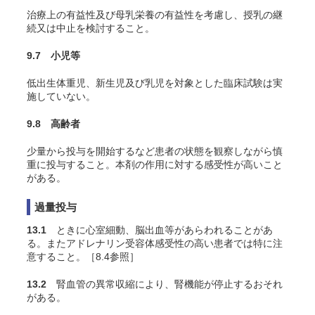
治療上の有益性及び母乳栄養の有益性を考慮し、授乳の継
続又は中止を検討すること。
9.7 小児等
低出生体重児、新生児及び乳児を対象とした臨床試験は実
施していない。
9.8 高齢者
少量から投与を開始するなど患者の状態を観察しながら慎
重に投与すること。本剤の作用に対する感受性が高いこと
がある。
過量投与
13.1
ときに心室細動、脳出血等があらわれることがあ
る。またアドレナリン受容体感受性の高い患者では特に注
意すること。［8.4参照］
13.2
腎血管の異常収縮により、腎機能が停止するおそれ
がある。