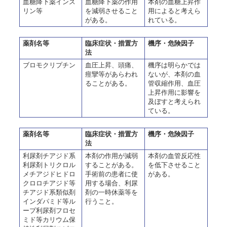
血糖降下薬インス
血糖降下薬の作用
本剤の血糖上昇作
リン等
を減弱させること
用によると考えら
がある。
れている。
薬剤名等
臨床症状・措置方
機序・危険因子
法
ブロモクリプチン
血圧上昇、頭痛、
機序は明らかでは
痙攣等があらわれ
ないが、本剤の血
ることがある。
管収縮作用、血圧
上昇作用に影響を
及ぼすと考えられ
ている。
薬剤名等
臨床症状・措置方
機序・危険因子
法
利尿剤チアジド系
本剤の作用が減弱
本剤の血管反応性
利尿剤トリクロル
することがある。
を低下させること
メチアジドヒドロ
手術前の患者に使
がある。
クロロチアジド等
用する場合、利尿
チアジド系類似剤
剤の一時休薬等を
インダパミド等ル
行うこと。
ープ利尿剤フロセ
ミド等カリウム保