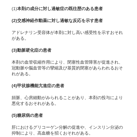
(1)
本剤の成分に対し過敏症の既往歴のある患者
(2)
交感神経作動薬に対し過敏な反応を示す患者
アドレナリン受容体が本剤に対し高い感受性を示すおそれ
がある。
(3)
動脈硬化症の患者
本剤の血管収縮作用により、閉塞性血管障害が促進され、
冠動脈や脳血管等の攣縮及び基質的閉塞があらわれるおそ
れがある。
(4)
甲状腺機能亢進症の患者
頻脈、心房細動がみられることがあり、本剤の投与により
悪化するおそれがある。
(5)
糖尿病の患者
肝におけるグリコーゲン分解の促進や、インスリン分泌の
抑制により、高血糖を招くおそれがある。