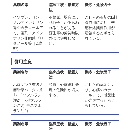
薬剤名等
臨床症状・措置方
機序・危険因子
法
イソプレナリン、
不整脈、場合によ
これらの薬剤のβ刺
ノルアドレナリン
り心停止があらわ
激作用により、交
等のカテコールア
れることがある。
感神経興奮作用が
ミン製剤、アドレ
蘇生等の緊急時以
増強すると考えら
ナリン作動薬プロ
外には併用しな
れている。
タノール等［2.参
い。
照］
併用注意
薬剤名等
臨床症状・措置方
機序・危険因子
法
ハロゲン含有吸入
頻脈、心室細動発
これらの薬剤によ
麻酔薬ハロタン注
現の危険性が増大
り、心筋のカテコ
1）イソフルラン
する。
ールアミン感受性
注2）セボフルラ
が亢進すると考え
ン注3）デスフル
られている。
ラン注4）
薬剤名等
臨床症状・措置方
機序・危険因子
法