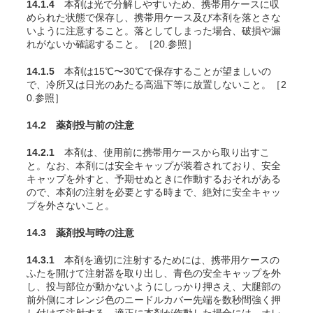
14.1.4
本剤は光で分解しやすいため、携帯用ケースに収
められた状態で保存し、携帯用ケース及び本剤を落とさな
いように注意すること。落としてしまった場合、破損や漏
れがないか確認すること。［20.参照］
14.1.5
本剤は15℃〜30℃で保存することが望ましいの
で、冷所又は日光のあたる高温下等に放置しないこと。［2
0.参照］
14.2 薬剤投与前の注意
14.2.1
本剤は、使用前に携帯用ケースから取り出すこ
と。なお、本剤には安全キャップが装着されており、安全
キャップを外すと、予期せぬときに作動するおそれがある
ので、本剤の注射を必要とする時まで、絶対に安全キャッ
プを外さないこと。
14.3 薬剤投与時の注意
14.3.1
本剤を適切に注射するためには、携帯用ケースの
ふたを開けて注射器を取り出し、青色の安全キャップを外
し、投与部位が動かないようにしっかり押さえ、大腿部の
前外側にオレンジ色のニードルカバー先端を数秒間強く押