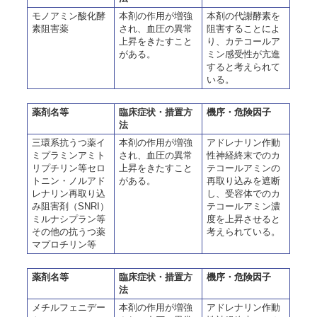
モノアミン酸化酵
本剤の作用が増強
本剤の代謝酵素を
素阻害薬
され、血圧の異常
阻害することによ
上昇をきたすこと
り、カテコールア
がある。
ミン感受性が亢進
すると考えられて
いる。
薬剤名等
臨床症状・措置方
機序・危険因子
法
三環系抗うつ薬イ
本剤の作用が増強
アドレナリン作動
ミプラミンアミト
され、血圧の異常
性神経終末でのカ
リプチリン等セロ
上昇をきたすこと
テコールアミンの
トニン・ノルアド
がある。
再取り込みを遮断
レナリン再取り込
し、受容体でのカ
み阻害剤（SNRI）
テコールアミン濃
ミルナシプラン等
度を上昇させると
その他の抗うつ薬
考えられている。
マプロチリン等
薬剤名等
臨床症状・措置方
機序・危険因子
法
メチルフェニデー
本剤の作用が増強
アドレナリン作動