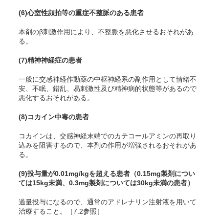
(6)
心室性頻拍等の重症不整脈のある患者
本剤のβ刺激作用により、不整脈を悪化させるおそれがあ
る。
(7)
精神神経症の患者
一般に交感神経作動薬の中枢神経系の副作用として情緒不
安、不眠、錯乱、易刺激性及び精神病的状態等があるので
悪化するおそれがある。
(8)
コカイン中毒の患者
コカインは、交感神経末端でのカテコールアミンの再取り
込みを阻害するので、本剤の作用が増強されるおそれがあ
る。
(9)
投与量が0.01mg/kgを超える患者（0.15mg製剤につい
ては15kg未満、0.3mg製剤については30kg未満の患者）
過量投与になるので、通常のアドレナリン注射液を用いて
治療すること。［7.2参照］