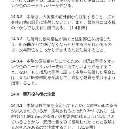
し付けて注射する。適正に本剤が作動した場合には、オレ
ンジ色のニードルカバーが伸びる。
14.3.2
本剤は、大腿部の前外側から注射すること。尻や
身体の他の部分に注射しないこと。また、緊急時には衣服
の上からでも注射可能である。［1.4参照］
14.3.3
注射時に投与部位が動くと注射部位を損傷した
り、針が曲がって抜けなくなったりするおそれがあるの
で
、投与部位をしっかり押さえるなど注意すること。
14.3.4
本剤の誤注射を防止するため、指又は手等をオレ
ンジ色のニードルカバー先端にあてないよう注意するこ
と。なお、もし指又は手等に誤って本剤を注射した場合に
は、直ちに医療機関を受診して、適切な処置を受けるよう
指導すること。
14.4 薬剤投与後の注意
14.4.1
本剤は投与量を安定化するため、1管中2mLの薬液
が封入されているが、投与されるのは約0.3mLであり、注
射後にも約1.7mLの薬液が注射器内に残るように設計され
ていることから、残液の量をみて投与しなかったと誤解す
るおそれがあるので注意すること。［3.1参照］