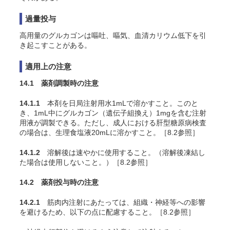
過量投与
高用量のグルカゴンは嘔吐、嘔気、血清カリウム低下を引
き起こすことがある。
適用上の注意
14.1 薬剤調製時の注意
14.1.1
本剤を
日局注射用水1mL
で溶かすこと。このと
き、1mL中にグルカゴン（遺伝子組換え）1mgを含む注射
用液が調製できる。ただし、成人における肝型糖原病検査
の場合は、生理食塩液20mLに溶かすこと。［8.2参照］
14.1.2
溶解後は速やかに使用すること。（溶解後凍結し
た場合は使用しないこと。）［8.2参照］
14.2 薬剤投与時の注意
14.2.1
筋肉内注射にあたっては、組織・神経等への影響
を避けるため、以下の点に配慮すること。［8.2参照］