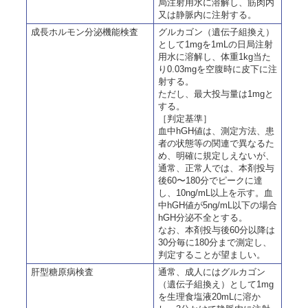
局
注射用水に溶解し、筋肉内
又は静脈内に注射する。
成長ホルモン分泌機能検査
グルカゴン（遺伝子組換え）
として1mgを1mLの
日局
注射
用水に溶解し、体重1kg当た
り0.03mgを空腹時に皮下に注
射する。
ただし、最大投与量は1mgと
する。
［判定基準］
血中hGH値は、測定方法、患
者の状態等の関連で異なるた
め、明確に規定しえないが、
通常、正常人では、本剤投与
後60〜180分でピークに達
し、10ng/mL以上を示す。血
中hGH値が5ng/mL以下の場合
hGH分泌不全とする。
なお、本剤投与後60分以降は
30分毎に180分まで測定し、
判定することが望ましい。
肝型糖原病検査
通常、成人にはグルカゴン
（遺伝子組換え）として1mg
を生理食塩液20mLに溶か