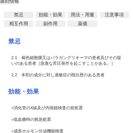
薬剤情報
禁忌
効能・効果
用法・用量
注意事項
相互作用
副作用
薬価
禁忌
2.1
褐色細胞腫又はパラガングリオーマの患者及びその疑
いのある患者［急激な昇圧発作を起こすことがある。］
2.2
本剤の成分に対し過敏症の既往歴のある患者
効能・効果
○消化管のX線及び内視鏡検査の前処置
○低血糖時の救急処置
○成長ホルモン分泌機能検査