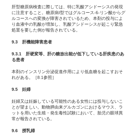
肝型糖原病検査に際しては、特に乳酸アシドーシスの発現
に注意すること。糖原病I型ではグルコース-6-リン酸からグ
ルコースへの変換が障害されているため、本剤の投与によ
り血液中の乳酸が増加し、乳酸アシドーシスが起こり緊急
処置を要した例が報告されている。
9.3 肝機能障害患者
9.3.1 肝硬変等、肝の糖放出能が低下している肝疾患のあ
る患者
本剤のインスリン分泌促進作用により低血糖を起こすおそ
れがある。［8.1参照］
9.5 妊婦
妊婦又は妊娠している可能性のある女性には投与しないこ
とが望ましい。動物膵由来グルカゴンにおけるマウス、ラ
ットを用いた生殖・発生毒性試験において、胎児の眼球異
常が報告されている。
9.6 授乳婦