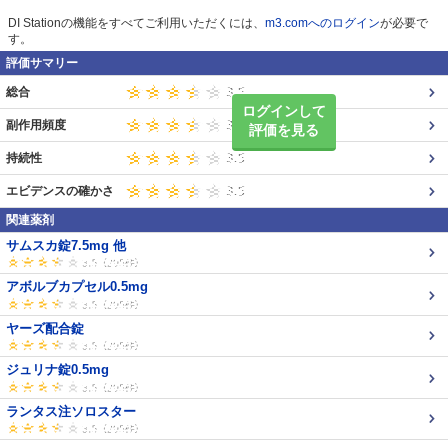
DI Stationの機能をすべてご利用いただくには、
m3.comへのログイン
が必要で
す。
評価サマリー
総合
ログインして
副作用頻度
評価を見る
持続性
エビデンスの確かさ
関連薬剤
サムスカ錠7.5mg 他
アボルブカプセル0.5mg
ヤーズ配合錠
ジュリナ錠0.5mg
ランタス注ソロスター