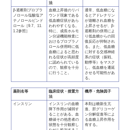
法
β-遮断剤プロプラ
血糖上昇後のリバ
通常、低血糖にな
ノロール塩酸塩ア
ウンド現象である
るとアドレナリン
テノロールピンド
低血糖症状があら
が遊離され血糖を
ロール［9.7、11.
われやすくなる。
上昇させるが、β-
1.2参照］
特に、成長ホルモ
遮断剤の併用によ
ン分泌機能検査に
り低血糖からの回
おけるプロプラノ
復反応が抑制され
ロール併用時に低
る。また、低血糖
血糖によると思わ
に対する交感神経
れる症状が高頻度
系の症状（振戦、
に認められている
動悸等）をマスク
ので、観察を十分
し、低血糖を遷延
に行うこと。
させる可能性があ
る。
薬剤名等
臨床症状・措置方
機序・危険因子
法
インスリン
インスリンの血糖
本剤は糖新生亢
降下作用が減弱す
進、肝グリコーゲ
ることがある。血
ン分解促進等によ
糖値その他患者の
る血糖上昇作用を
状態を十分観察し
有する。
ながら投与するこ