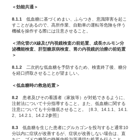
＜効能共通＞
8.1.1
低血糖に基づくめまい、ふらつき、意識障害を起こ
すことがあるので、高所作業、自動車の運転等危険を伴う
機械を操作する際には注意させること。
＜消化管のX線及び内視鏡検査の前処置、成長ホルモン分
泌機能検査、肝型糖原病検査、胃の内視鏡的治療の前処置
＞
8.1.2
二次的な低血糖を予防するため、検査終了後、糖分
を経口摂取させることが望ましい。
＜低血糖時の救急処置＞
8.2
患者及びその看護者（家族等）が対処できるように、
注射法について十分指導すること。また、低血糖に関する
注意についても十分徹底させること。［8.3、14.1.1、14.1.
2、14.2.1、14.2.2参照］
8.3
低血糖を生じた患者にグルカゴンを投与すると通常10
分以内に症状が改善するが、症状が改善しない場合は、直
ちに、ブドウ糖等の静脈内投与等適切な処置を行うこと。