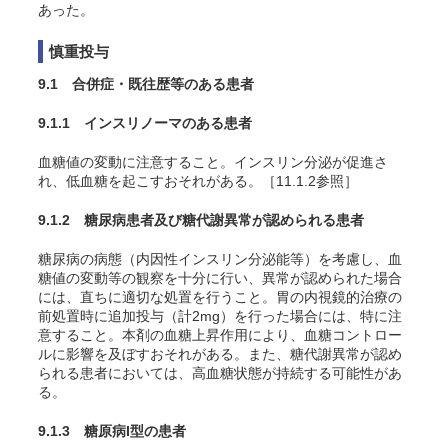
あった。
慎重投与
9.1 合併症・既往歴等のある患者
9.1.1 インスリノーマのある患者
血糖値の変動に注意すること。インスリン分泌が促進さ
れ、低血糖を起こすおそれがある。［11.1.2参照］
9.1.2 糖尿病患者及び糖代謝異常が認められる患者
糖尿病の病態（内因性インスリン分泌能等）を考慮し、血
糖値の変動等の観察を十分に行い、異常が認められた場合
には、直ちに適切な処置を行うこと。胃の内視鏡的治療の
前処置時に追加投与（計2mg）を行った場合には、特に注
意すること。本剤の血糖上昇作用により、血糖コントロー
ルに影響を及ぼすおそれがある。また、糖代謝異常が認め
られる患者においては、高血糖状態が持続する可能性があ
る。
9.1.3 糖原病I型の患者