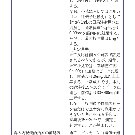
し、3分かけて静脈内に注射
する。
なお、小児においてはグルカ
ゴン（遺伝子組換え）として
1mgを1mLの
日局
注射用水に
溶解し、通常体重1kg当たり
0.03mgを筋肉内に注射する。
ただし、最大投与量は1mgと
する。
［判定基準］
正常反応は個々の施設で設定
されるべきであるが、通常、
正常小児では、本剤筋注後3
0〜60分で血糖はピークに達
し、前値より25mg/dL以上上
昇する。正常成人では、本剤
の静注後15〜30分でピークに
達し、前値より30〜60mg/dL
上昇する。
しかし、投与後の血糖のピー
ク値だけでは十分な判定がで
きないと考えられる場合は、
投与後15〜30分毎に測定し、
判定することが望ましい。
胃の内視鏡的治療の前処置
通常、グルカゴン（遺伝子組