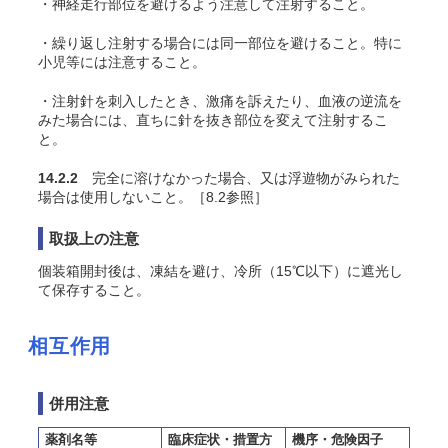
・神経走行部位を避けるよう注意して注射すること。
・繰り返し注射する場合には同一部位を避けること。特に
小児等には注意すること。
・注射針を刺入したとき、激痛を訴えたり、血液の逆流を
みた場合には、直ちに針を抜き部位を変えて注射するこ
と。
14.2.2
完全に溶けなかった場合、又は浮遊物がみられた
場合は使用しないこと。［8.2参照］
取扱上の注意
個装箱開封後は、凍結を避け、冷所（15℃以下）に遮光し
て保存すること。
相互作用
併用注意
薬剤名等
臨床症状・措置方
機序・危険因子