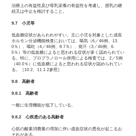
治療上の有益性及び母乳栄養の有益性を考慮し、授乳の継
続又は中止を検討すること。
9.7 小児等
低血糖症状があらわれやすい。主に小児を対象とした成長
ホルモン分泌機能検査においては、嘔気（6／46例、13.
0％）、嘔吐（4／46例、8.7％）、発汗（3／46例、6.
5％）等の低血糖によると思われる症状が多く認められてい
る。特に、プロプラノロール併用による検査では、2／5例
（40.0％）に低血糖によると思われる症状が認められてい
る。［10.2、11.1.2参照］
9.8 高齢者
9.8.1 高齢者
一般に生理機能が低下している。
9.8.2 心疾患のある高齢者
心筋の酸素消費量の増加に伴い虚血症状の悪化が起こるお
それがある。