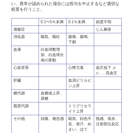
い、異常が認められた場合には投与を中止するなど適切な
処置を行うこと。
0.1〜5％未満
0.1％未満
頻度不明
過敏症
じん麻疹
消化器
嘔気、嘔吐
腹痛、腹鳴、
下痢
血液
白血球数増
加、白血球分
画の変動
心血管系
心悸亢進
血圧低下
注
、高血圧
2）
肝臓
血清ビリルビ
ン上昇
糖代謝
血糖値上昇、
尿糖
脂質代謝
トリグリセラ
イド上昇
その他
頭痛、倦怠感
眠気、顔色不
熱感、発赤、
良、発汗、め
注射部位反応
まい、ほて