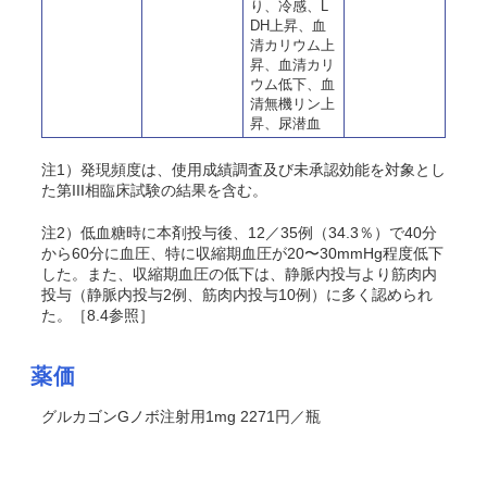
り、冷感、L
DH上昇、血
清カリウム上
昇、血清カリ
ウム低下、血
清無機リン上
昇、尿潜血
注1）発現頻度は、使用成績調査及び未承認効能を対象とし
た第III相臨床試験の結果を含む
。
注2）低血糖時に本剤投与後、12／35例（34.3％）で40分
から60分に血圧、特に収縮期血圧が20〜30mmHg程度低下
した。また、収縮期血圧の低下は、静脈内投与より筋肉内
投与（静脈内投与2例、筋肉内投与10例）に多く認められ
た。［8.4参照］
薬価
グルカゴンGノボ注射用1mg 2271円／瓶