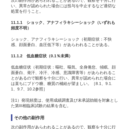
次の副作用があらわれることがあるので、観察を十分に行
い、異常が認められた場合には投与を中止するなど適切な
処置を行うこと。
11.1.1 ショック、アナフィラキシーショック
（いずれも
頻度不明）
ショック、アナフィラキシーショック（初期症状：不快
感、顔面蒼白、血圧低下等）があらわれることがある。
11.1.2 低血糖症状
（0.1％未満）
低血糖症状（初期症状：嘔吐、嘔気、全身倦怠、傾眠、顔
面蒼白、発汗、冷汗、冷感、意識障害等）があらわれるこ
とがあるので観察を十分に行い、異常が認められた場合に
は直ちにブドウ糖、糖質の補給が望ましい。［8.1、9.1.
1、9.7、10.2参照］
注1）発現頻度は、使用成績調査及び未承認効能を対象とし
た第III相臨床試験の結果を含む
。
その他の副作用
次の副作用があらわれることがあるので、観察を十分に行