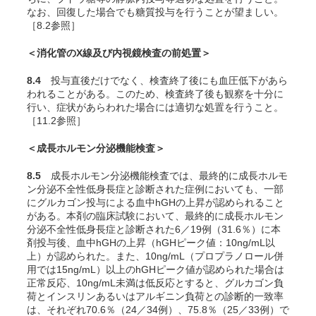
なお、回復した場合でも糖質投与を行うことが望ましい。
［8.2参照］
＜消化管のX線及び内視鏡検査の前処置＞
8.4
投与直後だけでなく、検査終了後にも血圧低下があら
われることがある。このため、検査終了後も観察を十分に
行い、症状があらわれた場合には適切な処置を行うこと。
［11.2参照］
＜成長ホルモン分泌機能検査＞
8.5
成長ホルモン分泌機能検査では、最終的に成長ホルモ
ン分泌不全性低身長症と診断された症例においても、一部
にグルカゴン投与による血中hGHの上昇が認められること
がある。本剤の臨床試験において、最終的に成長ホルモン
分泌不全性低身長症と診断された6／19例（31.6％）に本
剤投与後、血中hGHの上昇（hGHピーク値：10ng/mL以
上）が認められた。また、10ng/mL（プロプラノロール併
用では15ng/mL）以上のhGHピーク値が認められた場合は
正常反応、10ng/mL未満は低反応とすると、グルカゴン負
荷とインスリンあるいはアルギニン負荷との診断的一致率
は、それぞれ70.6％（24／34例）、75.8％（25／33例）で