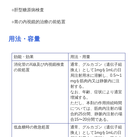
○肝型糖原病検査
○胃の内視鏡的治療の前処置
用法・容量
効能・効果
用法・用量
消化管のX線及び内視鏡検査
通常、グルカゴン（遺伝子組
の前処置
換え）として1mgを1mLの
日
局
注射用水に溶解し、0.5〜1
mgを筋肉内又は静脈内に注
射する。
なお、年齢、症状により適宜
増減する。
ただし、本剤の作用持続時間
については、筋肉内注射の場
合約25分間、静脈内注射の場
合15〜20分間である。
低血糖時の救急処置
通常、グルカゴン（遺伝子組
換え）として1mgを1mLの
日