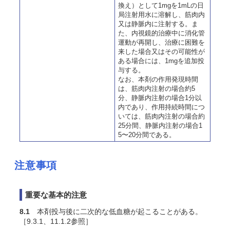
換え）として1mgを1mLの
日
局
注射用水に溶解し、筋肉内
又は静脈内に注射する。ま
た、内視鏡的治療中に消化管
運動が再開し、治療に困難を
来した場合又はその可能性が
ある場合には、1mgを追加投
与する。
なお、本剤の作用発現時間
は、筋肉内注射の場合約5
分、静脈内注射の場合1分以
内であり、作用持続時間につ
いては、筋肉内注射の場合約
25分間、静脈内注射の場合1
5〜20分間である。
注意事項
重要な基本的注意
8.1
本剤投与後に二次的な低血糖が起こることがある。
［9.3.1、11.1.2参照］