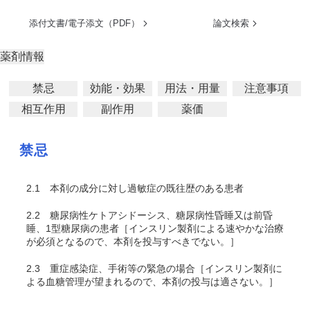
添付文書/電子添文（PDF）
論文検索
薬剤情報
禁忌
効能・効果
用法・用量
注意事項
相互作用
副作用
薬価
禁忌
2.1
本剤の成分に対し過敏症の既往歴のある患者
2.2
糖尿病性ケトアシドーシス、糖尿病性昏睡又は前昏
睡、1型糖尿病の患者［インスリン製剤による速やかな治療
が必須となるので、本剤を投与すべきでない。］
2.3
重症感染症、手術等の緊急の場合［インスリン製剤に
よる血糖管理が望まれるので、本剤の投与は適さない。］