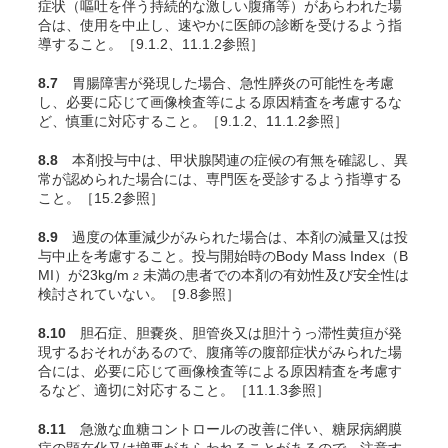
症状（嘔吐を伴う持続的な激しい腹痛等）があらわれた場
合は、使用を中止し、速やかに医師の診断を受けるよう指
導すること。［9.1.2、11.1.2参照］
8.7
胃腸障害が発現した場合、急性膵炎の可能性を考慮
し、必要に応じて画像検査等による原因精査を考慮するな
ど、慎重に対応すること。［9.1.2、11.1.2参照］
8.8
本剤投与中は、甲状腺関連の症候の有無を確認し、異
常が認められた場合には、専門医を受診するよう指導する
こと。［15.2参照］
8.9
過度の体重減少がみられた場合は、本剤の減量又は投
与中止を考慮すること。投与開始時のBody Mass Index（B
MI）が23kg/m
未満の患者での本剤の有効性及び安全性は
2
検討されていない。［9.8参照］
8.10
胆石症、胆嚢炎、胆管炎又は胆汁うっ滞性黄疸が発
現するおそれがあるので、腹痛等の腹部症状がみられた場
合には、必要に応じて画像検査等による原因精査を考慮す
るなど、適切に対応すること。［11.1.3参照］
8.11
急激な血糖コントロールの改善に伴い、糖尿病網膜