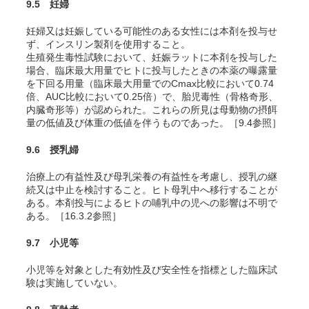
9.5 妊婦
妊婦又は妊娠している可能性のある女性には本剤を投与せ
ず、インスリン製剤を使用すること。
生殖発生毒性試験において、妊娠ラットに本剤を投与した
場合、臨床最大用量でヒトに投与したときの本薬の曝露量
を下回る用量（臨床最大用量でのCmax比較において0.74
倍、AUC比較において0.25倍）で、胎児毒性（骨格奇形、
内臓奇形等）が認められた。これらの所見は母動物の摂餌
量の低値及び体重の低値を伴うものであった
。［9.4参照］
9.6 授乳婦
治療上の有益性及び母乳栄養の有益性を考慮し、授乳の継
続又は中止を検討すること。ヒト母乳中へ移行することが
ある。本剤投与によるヒトの哺乳中の児への影響は不明で
ある。［16.3.2参照］
9.7 小児等
小児等を対象とした有効性及び安全性を指標とした臨床試
験は実施していない。