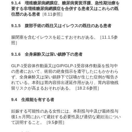
9.1.4 増殖糖尿病網膜症、糖尿病黄斑浮腫、急性期治療を
要する非増殖糖尿病網膜症を合併する患者又はこれらの既
往歴のある患者
［8.11参照］
9.1.5 腹部手術の既往又はイレウスの既往のある患者
腸閉塞を含むイレウスを起こすおそれがある。［11.1.5参
照］
9.1.6 全身麻酔又は深い鎮静下の患者
GLP-1受容体作動薬又はGIP/GLP-1受容体作動薬を投与中
の患者において、術前の絶食指示を遵守したにもかかわら
ず、全身麻酔又は深い鎮静下で誤嚥が生じた症例が報告さ
れている。本剤は胃内容排出遅延作用があり、胃内容物残
留リスクが高まるおそれがある。［18.2.6参照］
9.4 生殖能を有する者
妊娠する可能性のある女性には、本剤投与中及び最終投与
後1ヵ月間において避妊する必要性及び適切な避妊法につい
て説明すること。［9.5参照］