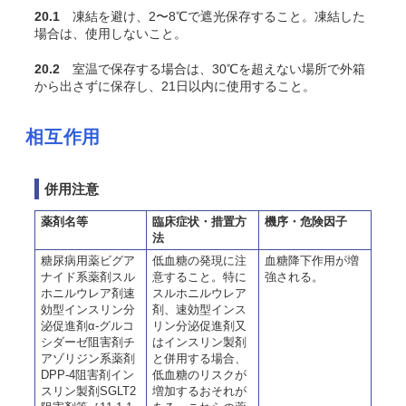
20.1
凍結を避け、2〜8℃で遮光保存すること。凍結した
場合は、使用しないこと。
20.2
室温で保存する場合は、30℃を超えない場所で外箱
から出さずに保存し、21日以内に使用すること。
相互作用
併用注意
薬剤名等
臨床症状・措置方
機序・危険因子
法
糖尿病用薬ビグア
低血糖の発現に注
血糖降下作用が増
ナイド系薬剤スル
意すること。特に
強される。
ホニルウレア剤速
スルホニルウレア
効型インスリン分
剤、速効型インス
泌促進剤α-グルコ
リン分泌促進剤又
シダーゼ阻害剤チ
はインスリン製剤
アゾリジン系薬剤
と併用する場合、
DPP-4阻害剤イン
低血糖のリスクが
スリン製剤SGLT2
増加するおそれが