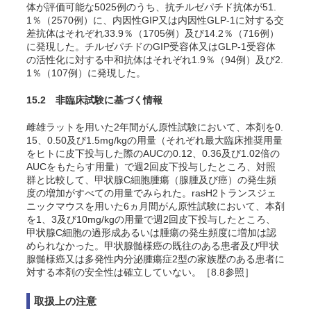
体が評価可能な5025例のうち、抗チルゼパチド抗体が51.
1％（2570例）に、内因性GIP又は内因性GLP-1に対する交
差抗体はそれぞれ33.9％（1705例）及び14.2％（716例）
に発現した。チルゼパチドのGIP受容体又はGLP-1受容体
の活性化に対する中和抗体はそれぞれ1.9％（94例）及び2.
1％（107例）に発現した。
15.2 非臨床試験に基づく情報
雌雄ラットを用いた2年間がん原性試験において、本剤を0.
15、0.50及び1.5mg/kgの用量（それぞれ最大臨床推奨用量
をヒトに皮下投与した際のAUCの0.12、0.36及び1.02倍の
AUCをもたらす用量）で週2回皮下投与したところ、対照
群と比較して、甲状腺C細胞腫瘍（腺腫及び癌）の発生頻
度の増加がすべての用量でみられた。rasH2トランスジェ
ニックマウスを用いた6ヵ月間がん原性試験において、本剤
を1、3及び10mg/kgの用量で週2回皮下投与したところ、
甲状腺C細胞の過形成あるいは腫瘍の発生頻度に増加は認
められなかった
。甲状腺髄様癌の既往のある患者及び甲状
腺髄様癌又は多発性内分泌腫瘍症2型の家族歴のある患者に
対する本剤の安全性は確立していない。［8.8参照］
取扱上の注意