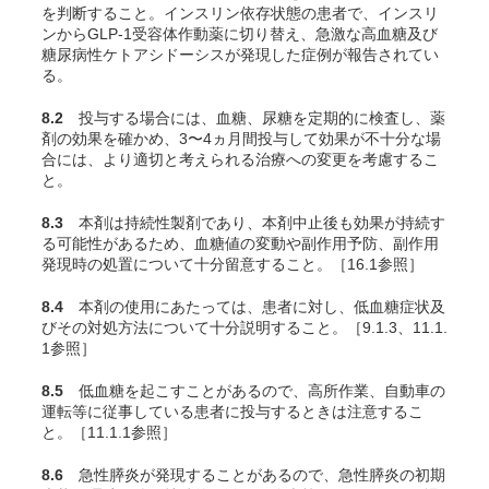
を判断すること。インスリン依存状態の患者で、インスリ
ンからGLP-1受容体作動薬に切り替え、急激な高血糖及び
糖尿病性ケトアシドーシスが発現した症例が報告されてい
る。
8.2
投与する場合には、血糖、尿糖を定期的に検査し、薬
剤の効果を確かめ、3〜4ヵ月間投与して効果が不十分な場
合には、より適切と考えられる治療への変更を考慮するこ
と。
8.3
本剤は持続性製剤であり、本剤中止後も効果が持続す
る可能性があるため、血糖値の変動や副作用予防、副作用
発現時の処置について十分留意すること。［16.1参照］
8.4
本剤の使用にあたっては、患者に対し、低血糖症状及
びその対処方法について十分説明すること。［9.1.3、11.1.
1参照］
8.5
低血糖を起こすことがあるので、高所作業、自動車の
運転等に従事している患者に投与するときは注意するこ
と。［11.1.1参照］
8.6
急性膵炎が発現することがあるので、急性膵炎の初期