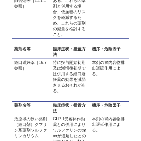
阻害剤等［11.1.1
ある。これらの薬
参照］
剤と併用する場
合、低血糖のリス
クを軽減するた
め、これらの薬剤
の減量を検討する
こと。
薬剤名等
臨床症状・措置方
機序・危険因子
法
経口避妊薬［16.7
特に投与開始初期
本剤の胃内容物排
参照］
又は漸増後初期で
出遅延作用によ
は併用する経口避
る。
妊薬の効果を減弱
させるおそれがあ
る。
薬剤名等
臨床症状・措置方
機序・危険因子
法
治療域の狭い薬剤
GLP-1受容体作動
本剤の胃内容物排
（経口剤）クマリ
薬との併用により
出遅延作用によ
ン系薬剤ワルファ
ワルファリンのtm
る。
リンカリウム
axが遅延したとの