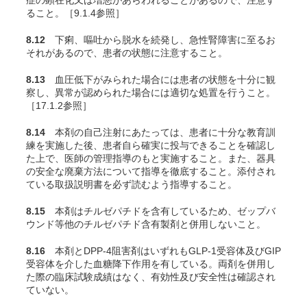
症の顕在化又は増悪があらわれることがあるので、注意す
ること。［9.1.4参照］
8.12
下痢、嘔吐から脱水を続発し、急性腎障害に至るお
それがあるので、患者の状態に注意すること。
8.13
血圧低下がみられた場合には患者の状態を十分に観
察し、異常が認められた場合には適切な処置を行うこと。
［17.1.2参照］
8.14
本剤の自己注射にあたっては、患者に十分な教育訓
練を実施した後、患者自ら確実に投与できることを確認し
た上で、医師の管理指導のもと実施すること。また、器具
の安全な廃棄方法について指導を徹底すること。添付され
ている取扱説明書を必ず読むよう指導すること。
8.15
本剤はチルゼパチドを含有しているため、ゼップバ
ウンド等他のチルゼパチド含有製剤と併用しないこと。
8.16
本剤とDPP-4阻害剤はいずれもGLP-1受容体及びGIP
受容体を介した血糖降下作用を有している。両剤を併用し
た際の臨床試験成績はなく、有効性及び安全性は確認され
ていない。