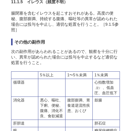
11.1.5 イレウス
（頻度不明）
腸閉塞を含むイレウスを起こすおそれがある。高度の便
秘、腹部膨満、持続する腹痛、嘔吐等の異常が認められた
場合には投与を中止し、適切な処置を行うこと。［9.1.5参
照］
その他の副作用
次の副作用があらわれることがあるので、観察を十分に行
い、異常が認められた場合には投与を中止するなど適切な
処置を行うこと。
5％以上
1〜5％未満
1％未満
循環器
心拍数増加
、低血
注）
圧、血圧低下
消化器
悪心、嘔吐、
腹部膨満、胃
鼓腸
下痢、便秘、
食道逆流性疾
腹痛、消化不
患、おくび
良、食欲減退
肝胆道
胆石症
眼
糖尿病網膜症