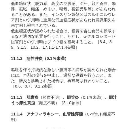
低血糖症状（脱力感、高度の空腹感、冷汗、顔面蒼白、動
悸、振戦、頭痛、めまい、嘔気、視覚異常等）があらわれ
ることがある。また、インスリン製剤又はスルホニルウレ
ア剤との併用時に重篤な低血糖症状があらわれ意識消失を
来す例も報告されている。
低血糖症状が認められた場合は、糖質を含む食品を摂取す
るなど適切な処置を行うこと。ただし、α-グルコシダーゼ
阻害剤との併用時はブドウ糖を投与すること。［8.4、8.
5、9.1.3、10.2、17.1.1-17.1.4参照］
11.1.2 急性膵炎
（0.1％未満）
嘔吐を伴う持続的な激しい腹痛等の異常が認められた場合
には、本剤の投与を中止し、適切な処置を行うこと。ま
た、膵炎と診断された場合は、再投与は行わないこと。
［8.6、8.7、9.1.2参照］
11.1.3 胆嚢炎
（頻度不明）
、胆管炎
（0.1％未満）
、胆汁
うっ滞性黄疸
（頻度不明）［8.10参照］
11.1.4 アナフィラキシー、血管性浮腫
（いずれも頻度不
明）