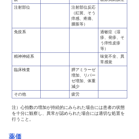
注射部位
注射部位反応
（紅斑、そう
痒感、疼痛、
腫脹等）
免疫系
過敏症（湿
疹、発疹、そ
う痒性皮疹
等）
精神神経系
味覚不全、異
常感覚
臨床検査
膵アミラーゼ
増加、リパー
ゼ増加、体重
減少
その他
疲労
注）心拍数の増加が持続的にみられた場合には患者の状態
を十分に観察し、異常が認められた場合には適切な処置を
行うこと。
薬価