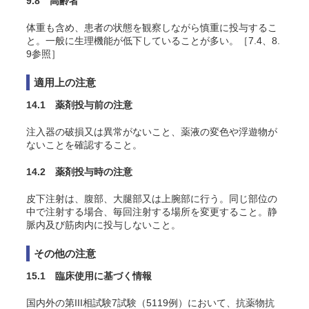
9.8 高齢者
体重も含め、患者の状態を観察しながら慎重に投与するこ
と。一般に生理機能が低下していることが多い。［7.4、8.
9参照］
適用上の注意
14.1 薬剤投与前の注意
注入器の破損又は異常がないこと、薬液の変色や浮遊物が
ないことを確認すること。
14.2 薬剤投与時の注意
皮下注射は、腹部、大腿部又は上腕部に行う。同じ部位の
中で注射する場合、毎回注射する場所を変更すること。静
脈内及び筋肉内に投与しないこと。
その他の注意
15.1 臨床使用に基づく情報
国内外の第III相試験7試験（5119例）において、抗薬物抗