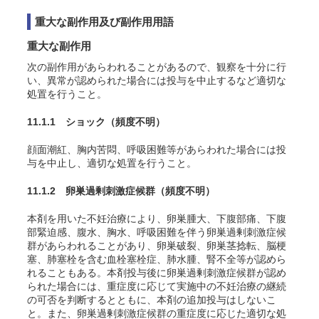
重大な副作用及び副作用用語
重大な副作用
次の副作用があらわれることがあるので、観察を十分に行
い、異常が認められた場合には投与を中止するなど適切な
処置を行うこと。
11.1.1 ショック
（頻度不明）
顔面潮紅、胸内苦悶、呼吸困難等があらわれた場合には投
与を中止し、適切な処置を行うこと。
11.1.2 卵巣過剰刺激症候群
（頻度不明）
本剤を用いた不妊治療により、
卵巣腫大、下腹部痛、下腹
部緊迫感、腹水、胸水
、呼吸困難
を伴う卵巣過剰刺激症候
群があらわれることが
あり、卵巣破裂、卵巣茎捻転、脳梗
塞、肺塞栓を含む血栓塞栓症、肺水腫、腎不全等が認めら
れることもある。本剤投与後に卵巣過剰刺激症候群が認め
られた場合には、重症度に応じて実施中の不妊治療の継続
の可否を判断するとともに、本剤の追加投与はしないこ
と。また、卵巣過剰刺激症候群の重症度に応じた適切な処