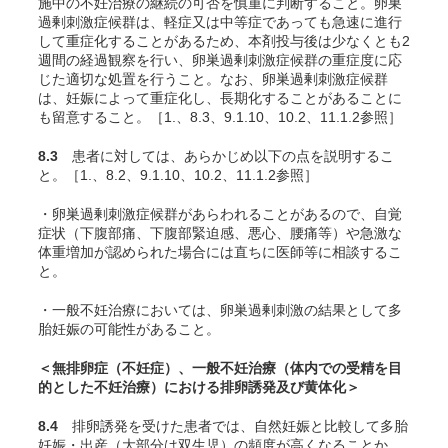
施中の不妊治療の継続の可否を慎重に判断すること。卵巣
過剰刺激症候群は、軽症又は中等症であっても急速に進行
して重症化することがあるため、本剤投与後は少なくとも2
週間の経過観察を行い、卵巣過剰刺激症候群の重症度に応
じた適切な処置を行うこと。なお、卵巣過剰刺激症候群
は、妊娠によって重症化し、長期化することがあることに
も留意すること。［1.、8.3、9.1.10、10.2、11.1.2参照］
8.3
患者に対しては、あらかじめ以下の点を説明するこ
と。［1.、8.2、9.1.10、10.2、11.1.2参照］
・卵巣過剰刺激症候群があらわれることがあるので、自覚
症状（下腹部痛、下腹部緊迫感、悪心、腰痛等）や急激な
体重増加が認められた場合には直ちに医師等に相談するこ
と。
・一般不妊治療においては、卵巣過剰刺激の結果として多
胎妊娠の可能性があること。
＜無排卵症（不妊症）、一般不妊治療（体内での受精を目
的とした不妊治療）における排卵誘発及び黄体化＞
8.4
排卵誘発を受けた患者では、自然妊娠と比較して多胎
妊娠・出産（大部分は双生児）の頻度が高くなることか