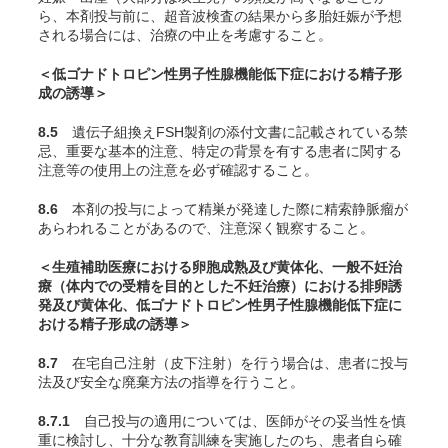
ら、本剤投与前に、超音波検査の結果から多胎妊娠が予想
される場合には、治療の中止を考慮すること。
＜低ゴナドトロピン性男子性腺機能低下症における精子形
成の誘導＞
8.5
遺伝子組換えFSH製剤の添付文書に記載されている禁
忌、重要な基本的注意、特定の背景を有する患者に関する
注意等の使用上の注意を必ず確認すること。
8.6
本剤の投与によって精巣が発達した際に精索静脈瘤が
あらわれることがあるので、注意深く観察すること。
＜生殖補助医療における卵胞成熟及び黄体化、一般不妊治
療（体内での受精を目的とした不妊治療）における排卵誘
発及び黄体化、低ゴナドトロピン性男子性腺機能低下症に
おける精子形成の誘導＞
8.7
在宅自己注射（皮下注射）を行う場合は、患者に投与
法及び安全な廃棄方法の指導を行うこと。
8.7.1
自己投与の適用については、医師がその妥当性を慎
重に検討し、十分な教育訓練を実施したのち、患者自ら確