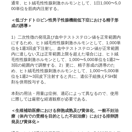
通常、ヒト絨毛性性腺刺激ホルモンとして、1日1,000〜5,0
00単位を筋肉内注射する。
＜低ゴナドトロピン性男子性腺機能低下症における精子形
成の誘導＞
1）二次性徴の発現及び血中テストステロン値を正常範囲内
にするため、ヒト絨毛性性腺刺激ホルモンとして、1,000単
位を1週3回皮下注射し、血中テストステロン値が正常範囲
内に達しない又は正常範囲上限を超えた場合には、ヒト絨
毛性性腺刺激ホルモンとして、1,000〜5,000単位を1週2〜
3回の範囲内で調整する、2）更に、精子形成の誘導のた
め、ヒト絨毛性性腺刺激ホルモンとして、1,000〜5,000単
位を1週2〜3回皮下注射すると共に、遺伝子組換えFSH製
剤を併用投与する。
本剤の用法・用量は症例、適応によって異なるので、使用
に際しては厳密な経過観察が必要である。
＜生殖補助医療における卵胞成熟及び黄体化、一般不妊治
療（体内での受精を目的とした不妊治療）における排卵誘
発及び黄体化＞