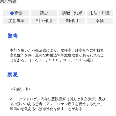
薬剤情報
警告
禁忌
効能・効果
用法・用量
注意事項
相互作用
副作用
薬価
警告
本剤を用いた不妊治療により、脳梗塞、肺塞栓を含む血栓
塞栓症等
を伴う重篤な卵巣過剰刺激症候群があらわれるこ
とがある。［8.2、8.3、9.1.10、10.2、11.1.2参照］
禁忌
＜効能共通＞
2.1
アンドロゲン依存性悪性腫瘍（例えば前立腺癌）及び
その疑いのある患者［アンドロゲン産生を促進するため、
腫瘍の悪化あるいは顕性化を促すことがある。］