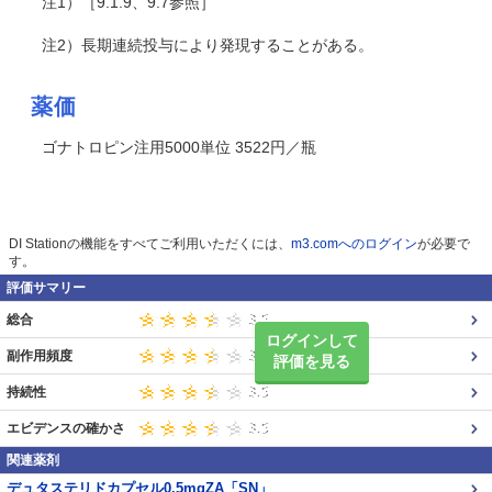
注1）［9.1.9、9.7参照］
注2）長期連続投与により発現することがある。
薬価
ゴナトロピン注用5000単位 3522円／瓶
DI Stationの機能をすべてご利用いただくには、
m3.comへのログイン
が必要で
す。
評価サマリー
総合
ログインして
副作用頻度
評価を見る
持続性
エビデンスの確かさ
関連薬剤
デュタステリドカプセル0.5mgZA「SN」