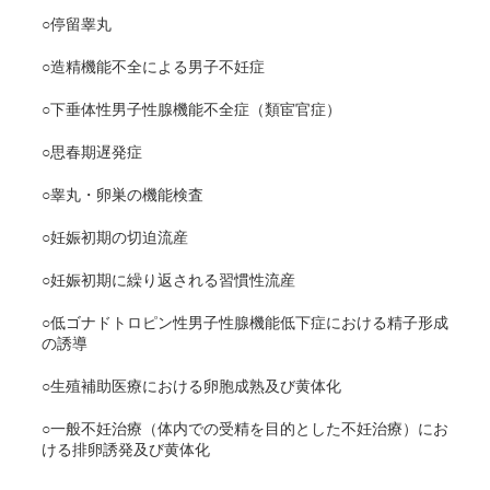
○停留睾丸
○造精機能不全による男子不妊症
○下垂体性男子性腺機能不全症（類宦官症）
○思春期遅発症
○睾丸・卵巣の機能検査
○妊娠初期の切迫流産
○妊娠初期に繰り返される習慣性流産
○低ゴナドトロピン性男子性腺機能低下症における精子形成
の誘導
○生殖補助医療における卵胞成熟及び黄体化
○一般不妊治療（体内での受精を目的とした不妊治療）にお
ける排卵誘発及び黄体化