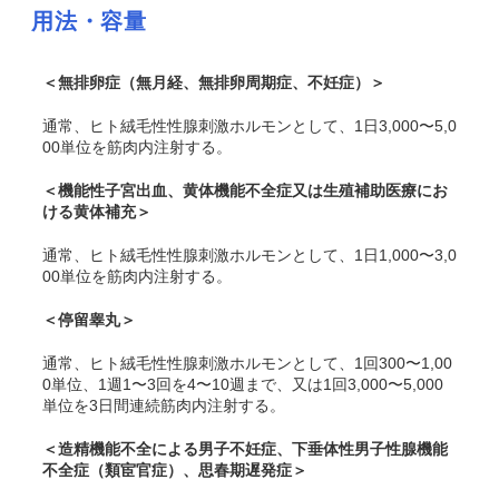
用法・容量
＜無排卵症（無月経、無排卵周期症、不妊症）＞
通常、ヒト絨毛性性腺刺激ホルモンとして、1日3,000〜5,0
00単位を筋肉内注射する。
＜機能性子宮出血
、
黄体機能不全症
又は生殖補助医療にお
ける黄体補充
＞
通常、ヒト絨毛性性腺刺激ホルモンとして、1日1,000〜3,0
00単位を筋肉内注射する。
＜停留睾丸＞
通常、ヒト絨毛性性腺刺激ホルモンとして、1回300〜1,00
0単位、1週1〜3回を4〜10週まで、又は1回3,000〜5,000
単位を3日間連続筋肉内注射する。
＜造精機能不全による男子不妊症、下垂体性男子性腺機能
不全症（類宦官症）、思春期遅発症＞