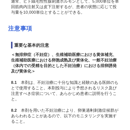
通常、ヒト絨毛性性腺刺激ホルモンとして、5,000単位を単
回筋肉内注射又は皮下注射するが、患者の状態に応じて投
与量を10,000単位とすることができる。
注意事項
重要な基本的注意
＜無排卵症（不妊症）、生殖補助医療における黄体補充、
生殖補助医療における卵胞成熟及び黄体化、一般不妊治療
（体内での受精を目的とした不妊治療）における排卵誘発
及び黄体化＞
8.1
本剤は、不妊治療に十分な知識と経験のある医師のも
とで使用すること。本剤投与により予想されるリスク及び
注意すべき症状について、あらかじめ患者に説明を行うこ
と。
8.2
本剤を用いた不妊治療により、卵巣過剰刺激症候群が
あらわれることがあるので、以下のモニタリングを実施す
ること。