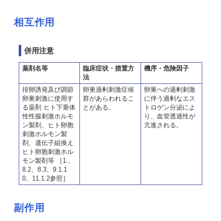
相互作用
併用注意
薬剤名等
臨床症状・措置方
機序・危険因子
法
排卵誘発及び調節
卵巣過剰刺激症候
卵巣への過剰刺激
卵巣刺激に使用す
群があらわれるこ
に伴う過剰なエス
る薬剤 ヒト下垂体
とがある。
トロゲン分泌によ
性性腺刺激ホルモ
り、血管透過性が
ン製剤、ヒト卵胞
亢進される。
刺激ホルモン製
剤、遺伝子組換え
ヒト卵胞刺激ホル
モン製剤等 ［1.、
8.2、8.3、9.1.1
0、11.1.2参照］
副作用