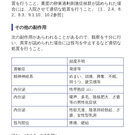
置を行うこと。重度の卵巣過剰刺激症候群が認められた場
合には、入院させて適切な処置を行うこと。［1.、2.4、8.
2、8.3、9.1.10、10.2参照］
その他の副作用
次の副作用があらわれることがあるので、観察を十分に行
い、異常が認められた場合には投与を中止するなど適切な
処置を行うこと。
頻度不明
過敏症
発疹等
精神神経系
めまい、頭痛、興奮、不眠、
抑うつ、疲労感等
内分泌
性早熟症
注1）
内分泌
嗄声、多毛、陰核肥大、ざ瘡
等の男性化症状
内分泌
性欲亢進、陰茎持続勃起、ざ
瘡、女性型乳房
投与部位
疼痛、硬結