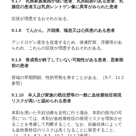
9.1.7 乳癌家族素因が強い患者、乳房結節のある患者、乳
腺症の患者又は乳房レントゲン像に異常がみられた患者
症状が増悪するおそれがある。
9.1.8 てんかん、片頭痛、喘息又は心疾患のある患者
アンドロゲン産生を促進するため、体液貯留、浮腫等があ
らわれ、これらの症状が増悪するおそれがある。
9.1.9 骨成長が終了していない可能性がある患者、思春期
前の患者
骨端の早期閉鎖、性的早熟を来すことがある。［9.7、11.2
参照］
9.1.10 本人及び家族の既往歴等の一般に血栓塞栓症発現
リスクが高いと認められる患者
本剤を用いた不妊治療を女性に行う場合、本剤の投与の可
否については、本剤が血栓塞栓症の発現リスクを増加させ
ることを考慮して判断すること。なお、妊娠自体によって
も血栓塞栓症のリスクは高くなることに留意すること。
［1.、2.4、8.2、8.3、10.2、11.1.2参照］