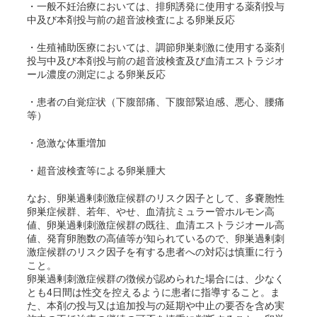
・一般不妊治療においては、排卵誘発に使用する薬剤投与
中及び本剤投与前の超音波検査による卵巣反応
・生殖補助医療においては、調節卵巣刺激に使用する薬剤
投与中及び本剤投与前の超音波検査及び血清エストラジオ
ール濃度の測定による卵巣反応
・患者の自覚症状（下腹部痛、下腹部緊迫感、悪心、腰痛
等）
・急激な体重増加
・超音波検査等による卵巣腫大
なお、卵巣過剰刺激症候群のリスク因子として、多嚢胞性
卵巣症候群、若年、やせ、血清抗ミュラー管ホルモン高
値、卵巣過剰刺激症候群の既往、血清エストラジオール高
値、発育卵胞数の高値等が知られているので、卵巣過剰刺
激症候群のリスク因子を有する患者への対応は慎重に行う
こと。
卵巣過剰刺激症候群の徴候が認められた場合には、少なく
とも4日間は性交を控えるように患者に指導すること。ま
た、本剤の投与又は追加投与の延期や中止の要否を含め実