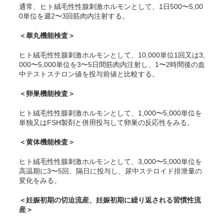
通常、ヒト絨毛性性腺刺激ホルモンとして、1日500〜5,00
0単位を週2〜3回筋肉内注射する。
＜睾丸機能検査＞
ヒト絨毛性性腺刺激ホルモンとして、10,000単位1回又は3,
000〜5,000単位を3〜5日間筋肉内注射し、1〜2時間後の血
中テストステロン値を投与前値と比較する。
＜卵巣機能検査＞
ヒト絨毛性性腺刺激ホルモンとして、1,000〜5,000単位を
単独又はFSH製剤と併用投与して卵巣の反応性をみる。
＜黄体機能検査＞
ヒト絨毛性性腺刺激ホルモンとして、3,000〜5,000単位を
高温期に3〜5回、隔日に投与し、尿中ステロイド排泄量の
変化をみる。
＜妊娠初期の切迫流産、妊娠初期に繰り返される習慣性流
産＞