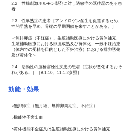
2.2
性腺刺激ホルモン製剤に対し過敏症の既往歴のある患
者
2.3
性早熟症の患者［アンドロゲン産生を促進するため、
性的早熟を早め、骨端の早期閉鎖を来すことがある。］
＜無排卵症（不妊症）、生殖補助医療における黄体補充、
生殖補助医療における卵胞成熟及び黄体化、一般不妊治療
（体内での受精を目的とした不妊治療）における排卵誘発
及び黄体化＞
2.4
活動性の血栓塞栓性疾患の患者［症状が悪化するおそ
れがある。］［9.1.10、11.1.2参照］
効能・効果
○無排卵症（無月経、無排卵周期症、不妊症）
○機能性子宮出血
○黄体機能不全症
又は生殖補助医療における黄体補充