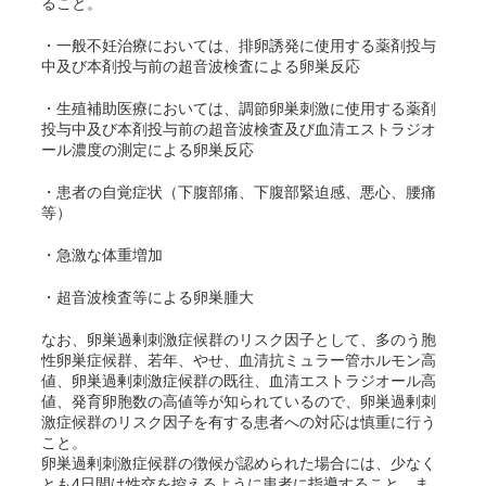
ること。
・一般不妊治療においては、排卵誘発に使用する薬剤投与
中及び本剤投与前の超音波検査による卵巣反応
・生殖補助医療においては、調節卵巣刺激に使用する薬剤
投与中及び本剤投与前の超音波検査及び血清エストラジオ
ール濃度の測定による卵巣反応
・患者の自覚症状（下腹部痛、下腹部緊迫感、悪心、腰痛
等）
・急激な体重増加
・超音波検査等による卵巣腫大
なお、卵巣過剰刺激症候群のリスク因子として、多のう胞
性卵巣症候群、若年、やせ、血清抗ミュラー管ホルモン高
値、卵巣過剰刺激症候群の既往、血清エストラジオール高
値、発育卵胞数の高値等が知られているので、卵巣過剰刺
激症候群のリスク因子を有する患者への対応は慎重に行う
こと。
卵巣過剰刺激症候群の徴候が認められた場合には、少なく
とも4日間は性交を控えるように患者に指導すること。ま