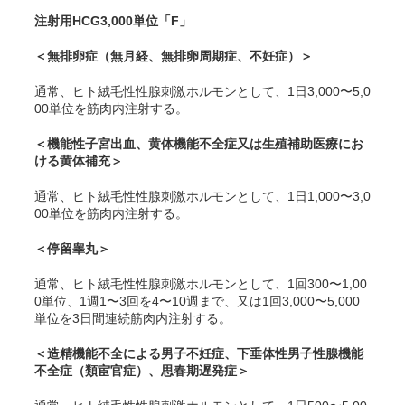
注射用HCG3,000単位「F」
＜無排卵症（無月経、無排卵周期症、不妊症）＞
通常、
ヒト絨毛性性腺刺激ホルモンとして、1日3,000〜5,0
00単位を筋肉内注射する。
＜機能性子宮出血、黄体機能不全症又は生殖補助医療にお
ける黄体補充＞
通常、
ヒト絨毛性性腺刺激ホルモンとして、1日1,000〜3,0
00単位を筋肉内注射する。
＜停留睾丸＞
通常、
ヒト絨毛性性腺刺激ホルモンとして、1回300〜1,00
0単位、1週1〜3回を4〜10週まで、又は1回3,000〜5,000
単位を3日間連続筋肉内注射する。
＜造精機能不全による男子不妊症、下垂体性男子性腺機能
不全症（類宦官症）、思春期遅発症＞