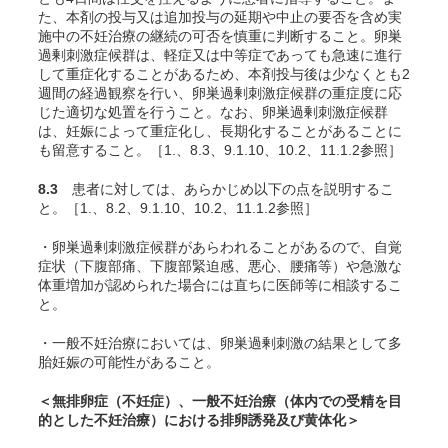
た、本剤の投与又は追加投与の延期や中止の要否を含め実
施中の不妊治療の継続の可否を慎重に判断すること。卵巣
過剰刺激症候群は、軽症又は中等症であっても急速に進行
して重症化することがあるため、本剤投与後は少なくとも2
週間の経過観察を行い、卵巣過剰刺激症候群の重症度に応
じた適切な処置を行うこと。なお、卵巣過剰刺激症候群
は、妊娠によって重症化し、長期化することがあることに
も留意すること。［1.、8.3、9.1.10、10.2、11.1.2参照］
8.3
患者に対しては、あらかじめ以下の点を説明するこ
と。［1.、8.2、9.1.10、10.2、11.1.2参照］
・卵巣過剰刺激症候群があらわれることがあるので、自覚
症状（下腹部痛、下腹部緊迫感、悪心、腰痛等）や急激な
体重増加が認められた場合には直ちに医師等に相談するこ
と。
・一般不妊治療においては、卵巣過剰刺激の結果として多
胎妊娠の可能性があること。
＜無排卵症（不妊症）、一般不妊治療（体内での受精を目
的とした不妊治療）における排卵誘発及び黄体化＞