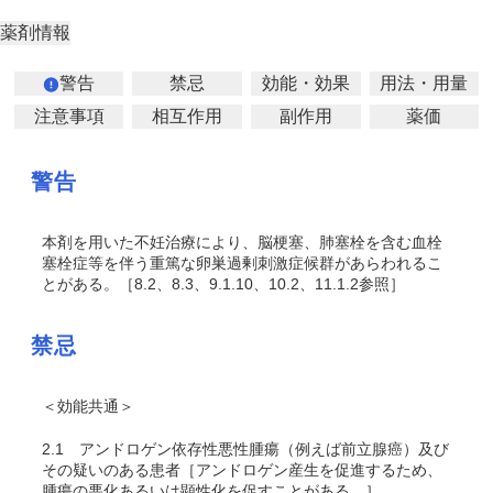
薬剤情報
警告
禁忌
効能・効果
用法・用量
注意事項
相互作用
副作用
薬価
警告
本剤を用いた不妊治療により、脳梗塞、肺塞栓を含む血栓
塞栓症
等を伴う重篤な卵巣過剰刺激症候群があらわれるこ
とがある。［
8.2、8.3、9.1.10、10.2、11.1.2
参照］
禁忌
＜効能共通＞
2.1
アンドロゲン依存性悪性腫瘍（例えば前立腺癌）及び
その疑いのある患者［アンドロゲン産生を促進するため、
腫瘍の悪化あるいは顕性化を促すことがある。］