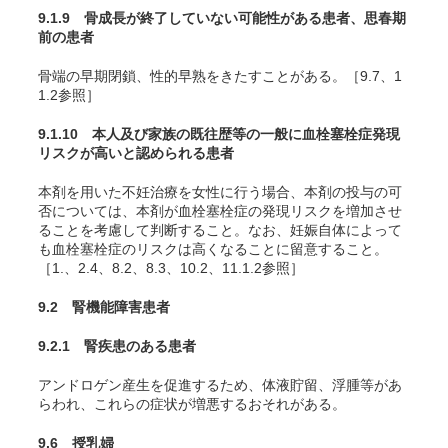
9.1.9 骨成長が終了していない可能性がある患者、思春期
前の患者
骨端の早期閉鎖、性的早熟をきたすことがある。［9.7、1
1.2参照］
9.1.10 本人及び家族の既往歴等の一般に血栓塞栓症発現
リスクが高いと認められる患者
本剤を用いた不妊治療を女性に行う場合、本剤の投与の可
否については、本剤が血栓塞栓症の発現リスクを増加させ
ることを考慮して判断すること。なお、妊娠自体によって
も血栓塞栓症のリスクは高くなることに留意すること。
［1.、2.4、8.2、8.3、10.2、11.1.2参照］
9.2 腎機能障害患者
9.2.1 腎疾患のある患者
アンドロゲン産生を促進するため、体液貯留、浮腫等があ
らわれ、これらの症状が増悪するおそれがある。
9.6 授乳婦