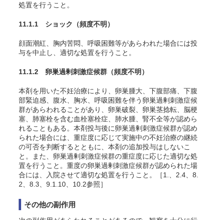
処置を行うこと。
11.1.1 ショック
（頻度不明）
顔面潮紅、胸内苦悶、呼吸困難等があらわれた場合には投
与を中止し、適切な処置を行うこと。
11.1.2 卵巣過剰刺激症候群
（頻度不明）
本剤を用いた不妊治療により、卵巣腫大、下腹部痛、下腹
部緊迫感、腹水、胸水、呼吸困難を伴う卵巣過剰刺激症候
群があらわれることがあり、卵巣破裂、卵巣茎捻転、脳梗
塞、肺塞栓を含む血栓塞栓症、肺水腫、腎不全等が認めら
れることもある。本剤投与後に卵巣過剰刺激症候群が認め
られた場合には、重症度に応じて実施中の不妊治療の継続
の可否を判断するとともに、本剤の追加投与はしないこ
と。また、卵巣過剰刺激症候群の重症度に応じた適切な処
置を行うこと。重度の卵巣過剰刺激症候群が認められた場
合には、入院させて適切な処置を行うこと。［1.、2.4、8.
2、8.3、9.1.10、10.2参照］
その他の副作用