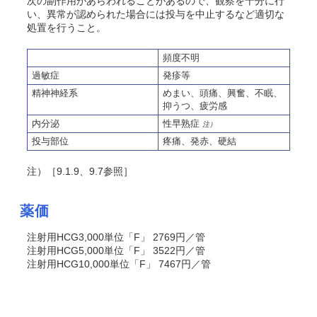
次の副作用があらわれることがあるので、観察を十分に行
い、異常が認められた場合には投与を中止するなど適切な
処置を行うこと。
頻度不明
過敏症
発疹等
精神神経系
めまい、頭痛、興奮、不眠、
抑うつ、疲労感
内分泌
性早熟症
注）
投与部位
疼痛、発赤、硬結
注）［9.1.9、9.7参照］
薬価
注射用HCG3,000単位「F」 2769円／管
注射用HCG5,000単位「F」 3522円／管
注射用HCG10,000単位「F」 7467円／管