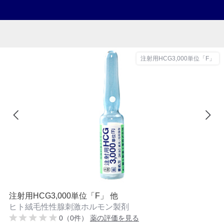
注射用HCG3,000単位「F」
注射用HCG3,000単位「F」 他
ヒト絨毛性性腺刺激ホルモン製剤
0（0件）
薬の評価を見る