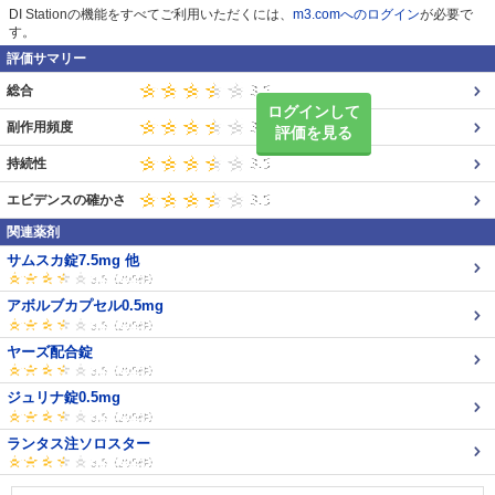
DI Stationの機能をすべてご利用いただくには、
m3.comへのログイン
が必要で
す。
評価サマリー
総合
ログインして
副作用頻度
評価を見る
持続性
エビデンスの確かさ
関連薬剤
サムスカ錠7.5mg 他
アボルブカプセル0.5mg
ヤーズ配合錠
ジュリナ錠0.5mg
ランタス注ソロスター