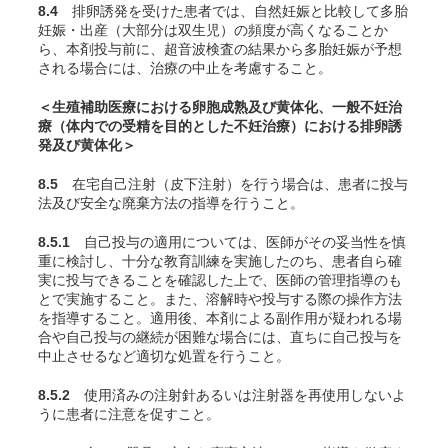
8.4
排卵誘発を受けた患者では、自然妊娠と比較して多胎
妊娠・出産（大部分は双生児）の頻度が高くなることか
ら、本剤投与前に、超音波検査の結果から多胎妊娠が予想
される場合には、治療の中止を考慮すること。
＜生殖補助医療における卵胞成熟及び黄体化、一般不妊治
療（体内での受精を目的とした不妊治療）における排卵誘
発及び黄体化＞
8.5
在宅自己注射（皮下注射）を行う場合は、患者に投与
法及び安全な廃棄方法の指導を行うこと。
8.5.1
自己投与の適用については、医師がその妥当性を慎
重に検討し、十分な教育訓練を実施したのち、患者自ら確
実に投与できることを確認した上で、医師の管理指導のも
とで実施すること。また、溶解時や投与する際の操作方法
を指導すること。適用後、本剤による副作用が疑われる場
合や自己投与の継続が困難な場合には、直ちに自己投与を
中止させるなど適切な処置を行うこと。
8.5.2
使用済みの注射針あるいは注射器を再使用しないよ
うに患者に注意を促すこと。