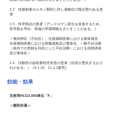
2.2
性腺刺激ホルモン製剤に対し過敏症の既往歴のある患
者
2.3
性早熟症の患者［アンドロゲン産生を促進するため、
性早熟を早め、骨端の早期閉鎖をきたすことがある。］
＜無排卵症（不妊症）、生殖補助医療における黄体補充、
生殖補助医療における卵胞成熟及び黄体化、一般不妊治療
（体内での受精を目的とした不妊治療）における排卵誘発
及び黄体化＞
2.4
活動性の血栓塞栓性疾患の患者［症状が悪化するおそ
れがある。］［9.1.10、11.1.2参照］
効能・効果
注射用HCG3,000単位「F」
＜製剤共通＞