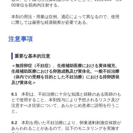
00単位を筋肉内注射する。
本剤の用法・用量は症例、適応によって異なるので、使用
に際しては厳密な経過観察が必要である。
注意事項
重要な基本的注意
＜無排卵症（不妊症）、生殖補助医療における黄体補充、
生殖補助医療における卵胞成熟及び黄体化、一般不妊治療
（体内での受精を目的とした不妊治療）における排卵誘発
及び黄体化＞
8.1
本剤は、不妊治療に十分な知識と経験のある医師のも
とで使用すること。本剤投与により予想されるリスク及び
注意すべき症状について、あらかじめ患者に説明を行うこ
と。
8.2
本剤を用いた不妊治療により、卵巣過剰刺激症候群が
あらわれることがあるので、以下のモニタリングを実施す