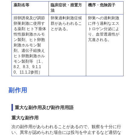
薬剤名等
臨床症状・措置方
機序・危険因子
法
排卵誘発及び調節
卵巣過剰刺激症候
卵巣への過剰刺激
卵巣刺激に使用す
群があらわれるこ
に伴う過剰なエス
る薬剤 ヒト下垂体
とがある。
トロゲン分泌によ
性性腺刺激ホルモ
り、血管透過性が
ン製剤、ヒト卵胞
亢進される。
刺激ホルモン製
剤、遺伝子組換え
ヒト卵胞刺激ホル
モン製剤等 ［1.、
8.2、8.3、9.1.1
0、11.1.2参照］
副作用
重大な副作用及び副作用用語
重大な副作用
次の副作用があらわれることがあるので、観察を十分に行
い、異常が認められた場合には投与を中止するなど適切な