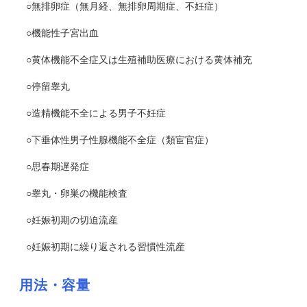
○無排卵症（無月経、無排卵周期症、不妊症）
○機能性子宮出血
○黄体機能不全症又は生殖補助医療における黄体補充
○停留睾丸
○造精機能不全による男子不妊症
○下垂体性男子性腺機能不全症（類宦官症）
○思春期遅発症
○睾丸・卵巣の機能検査
○妊娠初期の切迫流産
○妊娠初期に繰り返される習慣性流産
用法・容量