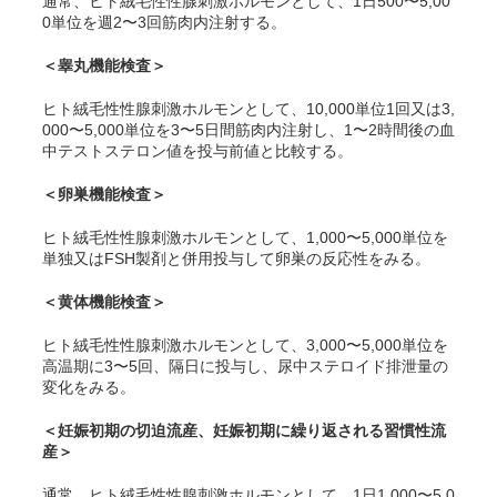
通常、
ヒト絨毛性性腺刺激ホルモンとして、1日500〜5,00
0単位を週2〜3回筋肉内注射する。
＜睾丸機能検査＞
ヒト絨毛性性腺刺激ホルモンとして、10,000単位1回又は3,
000〜5,000単位を3〜5日間筋肉内注射し、1〜2時間後の血
中テストステロン値を投与前値と比較する。
＜卵巣機能検査＞
ヒト絨毛性性腺刺激ホルモンとして、1,000〜5,000単位を
単独又はFSH製剤と併用投与して卵巣の反応性をみる。
＜黄体機能検査＞
ヒト絨毛性性腺刺激ホルモンとして、3,000〜5,000単位を
高温期に3〜5回、隔日に投与し、尿中ステロイド排泄量の
変化をみる。
＜妊娠初期の切迫流産、妊娠初期に繰り返される習慣性流
産＞
通常、
ヒト絨毛性性腺刺激ホルモンとして、1日1,000〜5,0