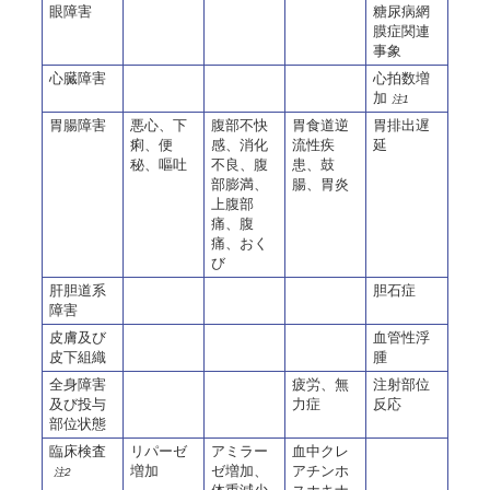
眼障害
糖尿病網
膜症関連
事象
心臓障害
心拍数増
加
注1
胃腸障害
悪心、下
腹部不快
胃食道逆
胃排出遅
痢、便
感、消化
流性疾
延
秘、嘔吐
不良、腹
患、鼓
部膨満、
腸、胃炎
上腹部
痛、腹
痛、おく
び
肝胆道系
胆石症
障害
皮膚及び
血管性浮
皮下組織
腫
全身障害
疲労、無
注射部位
及び投与
力症
反応
部位状態
臨床検査
リパーゼ
アミラー
血中クレ
増加
ゼ増加、
アチンホ
注2