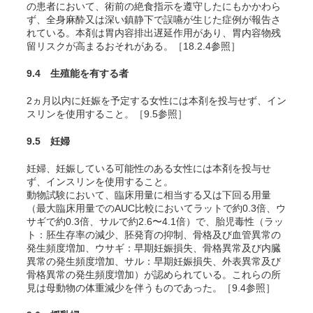
の患者において、術前の絶食指示を遵守したにもかかわら
ず、全身麻酔又は深い鎮静下で誤嚥が生じた症例が報告さ
れている。本剤は胃内容排出遅延作用があり、胃内容物残
留リスクが高まるおそれがある。［18.2.4参照］
9.4 生殖能を有する者
2ヵ月以内に妊娠を予定する女性には本剤を投与せず、イン
スリンを使用すること。［9.5参照］
9.5 妊婦
妊婦、妊娠している可能性のある女性には本剤を投与せ
ず、インスリンを使用すること。
動物試験において、臨床用量に相当する又は下回る用量
（最大臨床用量でのAUC比較においてラットで約0.3倍、ウ
サギで約0.3倍、サルで約2.6〜4.1倍）で、胎児毒性（ラッ
ト：胚生存率の減少、胚発育の抑制、骨格及び血管異常の
発生頻度増加
、ウサギ：早期妊娠損失、骨格異常及び内臓
異常の発生頻度増加
、サル：早期妊娠損失、外表異常及び
骨格異常の発生頻度増加
）が認められている。これらの所
見は母動物の体重減少を伴うものであった。［9.4参照］