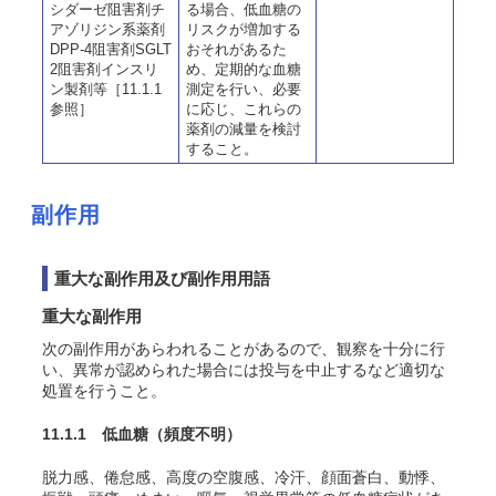
シダーゼ阻害剤チ
る場合、低血糖の
アゾリジン系薬剤
リスクが増加する
DPP-4阻害剤SGLT
おそれがあるた
2阻害剤インスリ
め、定期的な血糖
ン製剤等［11.1.1
測定を行い、必要
参照］
に応じ、これらの
薬剤の減量を検討
すること。
副作用
重大な副作用及び副作用用語
重大な副作用
次の副作用があらわれることがあるので、観察を十分に行
い、異常が認められた場合には投与を中止するなど適切な
処置を行うこと。
11.1.1 低血糖
（頻度不明）
脱力感、倦怠感、高度の空腹感、冷汗、顔面蒼白、動悸、