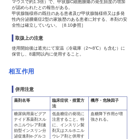
マウスで約1.3倍）で、甲状腺C細胞腫瘍の発生頻度の増加
が認められたとの報告がある。
甲状腺髄様癌の既往のある患者及び甲状腺髄様癌又は多発
性内分泌腫瘍症2型の家族歴のある患者に対する、本剤の安
全性は確立していない。［8.10参照］
取扱上の注意
使用開始後は遮光にて室温（冷蔵庫（2〜8℃）も含む）に
保管し、8週間以内に使用すること。
相互作用
併用注意
薬剤名等
臨床症状・措置方
機序・危険因子
法
糖尿病用薬ビグア
低血糖症の発現に
血糖降下作用が増
ナイド系薬剤スル
注意すること。特
強される。
ホニルウレア剤速
に、インスリン製
効型インスリン分
剤又はスルホニル
泌促進剤α-グルコ
ウレア剤と併用す