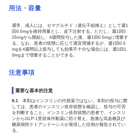
用法・容量
通常、成人には、セマグルチド（遺伝子組換え）として週1
回0.5mgを維持用量とし、皮下注射する。ただし、週1回0.
25mgから開始し、4週間投与した後、週1回0.5mgに増量す
る。なお、患者の状態に応じて適宜増減するが、週1回0.5
mgを4週間以上投与しても効果不十分な場合には、週1回1.
0mgまで増量することができる。
注意事項
重要な基本的注意
8.1
本剤はインスリンの代替薬ではない。本剤の投与に際
しては、患者のインスリン依存状態を確認し、投与の可否
を判断すること。インスリン依存状態の患者で、インスリ
ンからGLP-1受容体作動薬に切り替え、急激な高血糖及び
糖尿病性ケトアシドーシスが発現した症例が報告されてい
る。