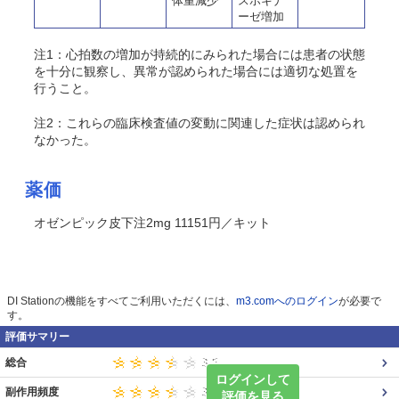
体重減少
スホキナ
ーゼ増加
注1：心拍数の増加が持続的にみられた場合には患者の状態
を十分に観察し、異常が認められた場合には適切な処置を
行うこと。
注2：これらの臨床検査値の変動に関連した症状は認められ
なかった。
薬価
オゼンピック皮下注2mg 11151円／キット
DI Stationの機能をすべてご利用いただくには、
m3.comへのログイン
が必要で
す。
評価サマリー
総合
ログインして
副作用頻度
評価を見る