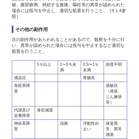
秘、腹部膨満、持続する腹痛、嘔吐等の異常が認められた
場合には投与を中止し、適切な処置を行うこと。［9.1.4参
照］
その他の副作用
次の副作用があらわれることがあるので、観察を十分に行
い、異常が認められた場合には投与を中止するなど適切な
処置を行うこと。
5％以上
1〜5％未
0.5〜1％
頻度不明
満
未満
感染症
胃腸炎
免疫系障
過敏症
害
（発疹、
じん麻疹
等）
代謝及び
食欲減退
栄養障害
神経系障
頭痛
浮動性め
味覚異
害
まい
常
、異常
感覚