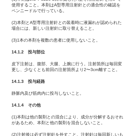
使用すること。本剤はA型専用注射針との適合性の確認を
ペンニードルで行っている。
(2)本剤とA型専用注射針との装着時に液漏れが認められた
場合には、新しい注射針に取り替えること。
(3)1本の本剤を複数の患者に使用しないこと。
14.1.2 投与部位
皮下注射は、腹部、大腿、上腕に行う。注射箇所は毎回変
更し、少なくとも前回の注射箇所より2〜3cm離すこと。
14.1.3 投与経路
静脈内及び筋肉内に投与しないこと。
14.1.4 その他
(1)本剤は他の製剤との混合により、成分が分解するおそれ
があるため、本剤と他の製剤を混合しないこと。
(2)注射後は必ず注射針を外すこと。注射針は毎回新しいも