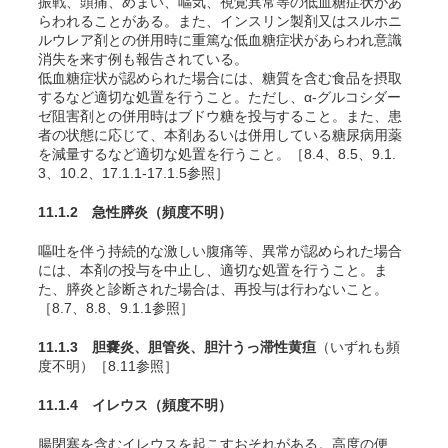
振戦、頭痛、めまい、嘔気、視覚異常等の低血糖症状があ
らわれることがある。また、インスリン製剤又はスルホニ
ルウレア剤との併用時に重篤な低血糖症状があらわれ意識
消失を来す例も報告されている。
低血糖症状が認められた場合には、糖質を含む食品を摂取
するなど適切な処置を行うこと。ただし、α-グルコシダー
ゼ阻害剤との併用時はブドウ糖を投与すること。また、患
者の状態に応じて、本剤あるいは併用している糖尿病用薬
を減量するなど適切な処置を行うこと。［8.4、8.5、9.1.
3、10.2、17.1.1-17.1.5参照］
11.1.2 急性膵炎
（頻度不明）
嘔吐を伴う持続的な激しい腹痛等、異常が認められた場合
には、本剤の投与を中止し、適切な処置を行うこと。ま
た、膵炎と診断された場合は、再投与は行わないこと。
［8.7、8.8、9.1.1参照］
11.1.3 胆嚢炎、胆管炎、胆汁うっ滞性黄疸
（いずれも頻
度不明）［8.11参照］
11.1.4 イレウス
（頻度不明）
腸閉塞を含むイレウスを起こすおそれがある。高度の便