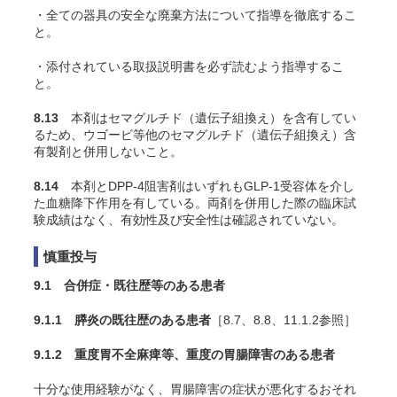
・全ての器具の安全な廃棄方法について指導を徹底するこ
と。
・添付されている取扱説明書を必ず読むよう指導するこ
と。
8.13
本剤はセマグルチド（遺伝子組換え）を含有してい
るため、ウゴービ等他のセマグルチド（遺伝子組換え）含
有製剤と併用しないこと。
8.14
本剤とDPP-4阻害剤はいずれもGLP-1受容体を介し
た血糖降下作用を有している。両剤を併用した際の臨床試
験成績はなく、有効性及び安全性は確認されていない。
慎重投与
9.1 合併症・既往歴等のある患者
9.1.1 膵炎の既往歴のある患者
［8.7、8.8、11.1.2参照］
9.1.2 重度胃不全麻痺等、重度の胃腸障害のある患者
十分な使用経験がなく、胃腸障害の症状が悪化するおそれ