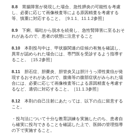
8.8
胃腸障害が発現した場合、急性膵炎の可能性を考慮
し、必要に応じて画像検査等による原因精査を考慮する
等、慎重に対応すること。［9.1.1、11.1.2参照］
8.9
下痢、嘔吐から脱水を続発し、急性腎障害に至るおそ
れがあるので、患者の状態に注意すること
8.10
本剤投与中は、甲状腺関連の症候の有無を確認し、
異常が認められた場合には、専門医を受診するよう指導す
ること。［15.2参照］
8.11
胆石症、胆嚢炎、胆管炎又は胆汁うっ滞性黄疸が発
現するおそれがあるので、腹痛等の腹部症状がみられた場
合には、必要に応じて画像検査等による原因精査を考慮す
るなど、適切に対応すること。［11.1.3参照］
8.12
本剤の自己注射にあたっては、以下の点に留意する
こと。
・投与法について十分な教育訓練を実施したのち、患者自
ら確実に投与できることを確認した上で、医師の管理指導
の下で実施すること。