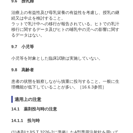
9.6 授乳婦
治療上の有益性及び母乳栄養の有益性を考慮し、授乳の継
続又は中止を検討すること。
ラットで乳汁中への移行が報告されている。ヒトでの乳汁
移行に関するデータ及びヒトの哺乳中の児への影響に関す
るデータはない。
9.7 小児等
小児等を対象とした臨床試験は実施していない。
9.8 高齢者
患者の状態を観察しながら慎重に投与すること。一般に生
理機能が低下していることが多い。［16.6.3参照］
適用上の注意
14.1 薬剤投与時の注意
14.1.1 投与時
(1)本剤はJIS T 3226-2に準拠したA型専用注射針を用いて