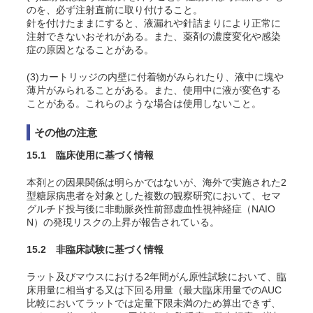
のを、必ず注射直前に取り付けること。
針を付けたままにすると、液漏れや針詰まりにより正常に
注射できないおそれがある。また、薬剤の濃度変化や感染
症の原因となることがある。
(3)カートリッジの内壁に付着物がみられたり、液中に塊や
薄片がみられることがある。また、使用中に液が変色する
ことがある。これらのような場合は使用しないこと。
その他の注意
15.1 臨床使用に基づく情報
本剤との因果関係は明らかではないが、海外で実施された2
型糖尿病患者を対象とした複数の観察研究において、セマ
グルチド投与後に非動脈炎性前部虚血性視神経症（NAIO
N）の発現リスクの上昇が報告されている。
15.2 非臨床試験に基づく情報
ラット
及びマウス
における2年間がん原性試験において、臨
床用量に相当する又は下回る用量（最大臨床用量でのAUC
比較においてラットでは定量下限未満のため算出できず、