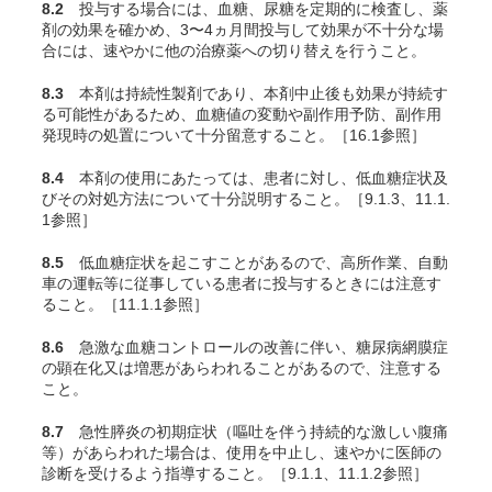
8.2
投与する場合には、血糖、尿糖を定期的に検査し、薬
剤の効果を確かめ、3〜4ヵ月間投与して効果が不十分な場
合には、速やかに他の治療薬への切り替えを行うこと。
8.3
本剤は持続性製剤であり、本剤中止後も効果が持続す
る可能性があるため、血糖値の変動や副作用予防、副作用
発現時の処置について十分留意すること。［16.1参照］
8.4
本剤の使用にあたっては、患者に対し、低血糖症状及
びその対処方法について十分説明すること。［9.1.3、11.1.
1参照］
8.5
低血糖症状を起こすことがあるので、高所作業、自動
車の運転等に従事している患者に投与するときには注意す
ること。［11.1.1参照］
8.6
急激な血糖コントロールの改善に伴い、糖尿病網膜症
の顕在化又は増悪があらわれることがあるので、注意する
こと。
8.7
急性膵炎の初期症状（嘔吐を伴う持続的な激しい腹痛
等）があらわれた場合は、使用を中止し、速やかに医師の
診断を受けるよう指導すること。［9.1.1、11.1.2参照］