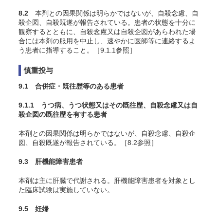
8.2
本剤との因果関係は明らかではないが、自殺念慮、自
殺企図、自殺既遂が報告されている。患者の状態を十分に
観察するとともに、自殺念慮又は自殺企図があらわれた場
合には本剤の服用を中止し、速やかに医師等に連絡するよ
う患者に指導すること。［9.1.1参照］
慎重投与
9.1 合併症・既往歴等のある患者
9.1.1 うつ病、うつ状態又はその既往歴、自殺念慮又は自
殺企図の既往歴を有する患者
本剤との因果関係は明らかではないが、自殺念慮、自殺企
図、自殺既遂が報告されている。［8.2参照］
9.3 肝機能障害患者
本剤は主に肝臓で代謝される。肝機能障害患者を対象とし
た臨床試験は実施していない。
9.5 妊婦