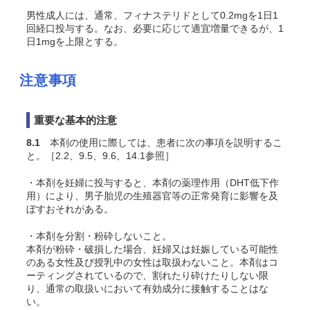
男性成人には、通常、フィナステリドとして0.2mgを1日1
回経口投与する。なお、必要に応じて適宜増量できるが、1
日1mgを上限とする。
注意事項
重要な基本的注意
8.1
本剤の使用に際しては、患者に次の事項を説明するこ
と。［2.2、9.5、9.6、14.1参照］
・本剤を妊婦に投与すると、本剤の薬理作用（DHT低下作
用）により、男子胎児の生殖器官等の正常発育に影響を及
ぼすおそれがある。
・本剤を分割・粉砕しないこと。
本剤が粉砕・破損した場合、妊婦又は妊娠している可能性
のある女性及び授乳中の女性は取扱わないこと。本剤はコ
ーティングされているので、割れたり砕けたりしない限
り、通常の取扱いにおいて有効成分に接触することはな
い。