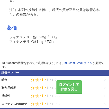
る。
注2）本剤の投与中止後に、精液の質が正常化又は改善され
たとの報告がある。
薬価
フィナステリド錠0.2mg「FCI」
フィナステリド錠1mg「FCI」
DI Stationの機能をすべてご利用いただくには、
m3.comへのログイン
が必要で
す。
評価サマリー
総合
ログインして
副作用頻度
評価を見る
持続性
エビデンスの確かさ