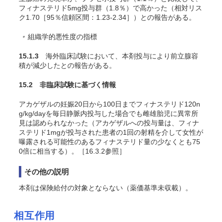
フィナステリド5mg投与群（1.8％）で高かった（相対リス
ク1.70［95％信頼区間：1.23-2.34］）との報告がある
。
組織学的悪性度の指標
＊
15.1.3
海外臨床試験において、本剤投与により前立腺容
積が減少したとの報告がある。
15.2 非臨床試験に基づく情報
アカゲザルの妊娠20日から100日までフィナステリド120n
g/kg/dayを毎日静脈内投与した場合でも雌雄胎児に異常所
見は認められなかった（アカゲザルへの投与量は、フィナ
ステリド1mgが投与された患者の1回の射精を介して女性が
曝露される可能性のあるフィナステリド量の少なくとも75
0倍に相当する）
。［16.3.2参照］
その他の説明
本剤は保険給付の対象とならない（薬価基準未収載）。
相互作用