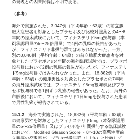
の発現との因果関係は不明である。
（参考）
海外で実施された、3,047例（平均年齢：63歳）の前立腺
肥大症患者を対象としたプラセボ及び比較対照薬との4〜6
年間の臨床試験において、フィナステリド5mg投与群（本
剤承認用量の5〜25倍用量）で4例の乳癌の報告があった
が、フィナステリド非投与群ではみられなかった
。一方、
別の3,040例（平均年齢：64歳）の前立腺肥大症患者を対
象としたプラセボとの4年間の海外臨床試験では、プラセボ
投与群において2例の乳癌の報告があったが、フィナステリ
ド5mg投与群ではみられなかった
。また、18,882例（平均
年齢：63歳）の健康男性を対象としたプラセボとの7年間
の海外臨床試験では、フィナステリド5mg投与群及びプラ
セボ投与群で各1例ずつ乳癌の報告があった
。なお、海外の
市販後において、フィナステリド1日5mgを投与された患者
で男性乳癌が報告されている。
15.1.2
海外で実施された、18,882例（平均年齢：63歳）
の健康男性を対象としたフィナステリド5mg（本剤承認用
量の5〜25倍用量）又はプラセボを7年間投与する臨床試験
において、Modified Gleason Score
8〜10の高悪性度前
＊
立腺癌の発現率が、プラセボ投与群（1.1％）と比較して、