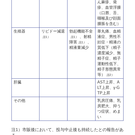
ん麻疹、発
疹、血管浮腫
（口唇、舌、
咽喉及び顔面
腫脹を含む）
生殖器
リビドー減退
勃起機能不全
睾丸痛、血精
、射精
液症、男性不
注1）
注1）
障害
、
妊症・精液の
注1）
精液量減少
質低下（精子
濃度減少、無
精子症、精子
運動性低下、
精子形態異常
等）
注2）
肝臓
AST上昇、A
LT上昇、γ-G
TP上昇
その他
乳房圧痛、乳
房肥大、抑う
つ症状、めま
い
注1）市販後において、投与中止後も持続したとの報告があ