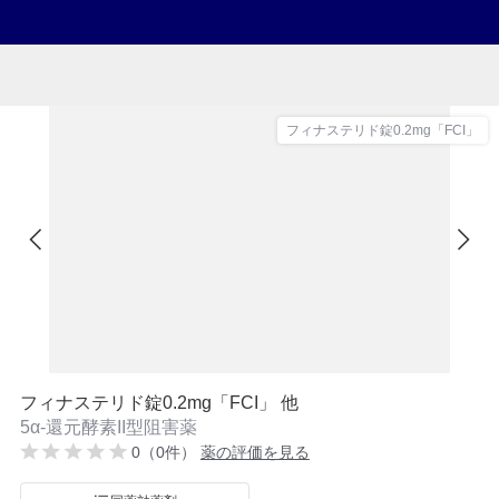
フィナステリド錠0.2mg「FCI」
フィナステリド錠0.2mg「FCI」 他
5α-還元酵素II型阻害薬
0（0件）
薬の評価を見る