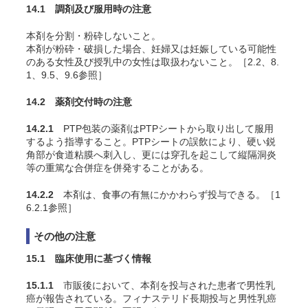
14.1 調剤及び服用時の注意
本剤を分割・粉砕しないこと。
本剤が粉砕・破損した場合、妊婦又は妊娠している可能性
のある女性及び授乳中の女性は取扱わないこと。［2.2、8.
1、9.5、9.6参照］
14.2 薬剤交付時の注意
14.2.1
PTP包装の薬剤はPTPシートから取り出して服用
するよう指導すること。PTPシートの誤飲により、硬い鋭
角部が食道粘膜へ刺入し、更には穿孔を起こして縦隔洞炎
等の重篤な合併症を併発することがある。
14.2.2
本剤は、食事の有無にかかわらず投与できる。［1
6.2.1参照］
その他の注意
15.1 臨床使用に基づく情報
15.1.1
市販後において、本剤を投与された患者で男性乳
癌が報告されている。フィナステリド長期投与と男性乳癌