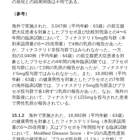
の発現との因果関係は不明である。
（参考）
海外で実施された、3,047例（平均年齢：63歳）の前立腺
肥大症患者を対象としたプラセボ及び比較対照薬との4〜6
年間の臨床試験において、フィナステリド5mg投与群（本
剤承認用量の5〜25倍用量）で4例の乳癌の報告があった
が、フィナステリド非投与群ではみられなかった
。一方、
別の3,040例（平均年齢：64歳）の前立腺肥大症患者を対
象としたプラセボとの4年間の海外臨床試験では、プラセボ
投与群において2例の乳癌の報告があったが、フィナステリ
ド5mg投与群ではみられなかった
。また、18,882例（平均
年齢：63歳）の健康男性を対象としたプラセボとの7年間
の海外臨床試験では、フィナステリド5mg投与群及びプラ
セボ投与群で各1例ずつ乳癌の報告があった
。なお、海外の
市販後において、フィナステリド1日5mgを投与された患者
で男性乳癌が報告されている。
15.1.2
海外で実施された、18,882例（平均年齢：63歳）
の健康男性を対象としたフィナステリド5mg（本剤承認用
量の5〜25倍用量）又はプラセボを7年間投与する臨床試験
において、Modified Gleason Score
8〜10の高悪性度前
＊
立腺癌の発現率が、プラセボ投与群（1.1％）と比較して、