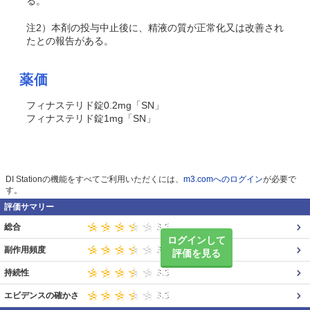
る。
注2）本剤の投与中止後に、精液の質が正常化又は改善され
たとの報告がある。
薬価
フィナステリド錠0.2mg「SN」
フィナステリド錠1mg「SN」
DI Stationの機能をすべてご利用いただくには、
m3.comへのログイン
が必要で
す。
評価サマリー
総合
ログインして
副作用頻度
評価を見る
持続性
エビデンスの確かさ