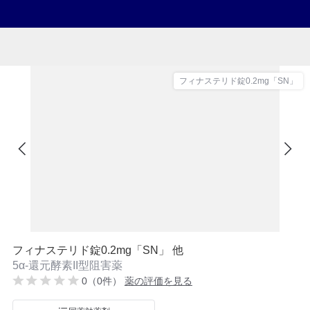
フィナステリド錠0.2mg「SN」
フィナステリド錠0.2mg「SN」 他
5α-還元酵素II型阻害薬
0（0件）
薬の評価を見る