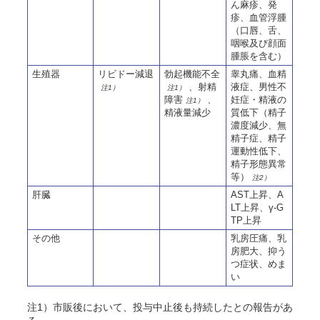
ん麻疹、発
疹、血管浮腫
（口唇、舌、
咽喉及び顔面
腫脹を含む）
生殖器
リビドー減退
勃起機能不全
睾丸痛、血精
、射精
液症、男性不
注1）
注1）
障害
、
妊症・精液の
注1）
精液量減少
質低下（精子
濃度減少、無
精子症、精子
運動性低下、
精子形態異常
等）
注2）
肝臓
AST上昇、A
LT上昇、γ-G
TP上昇
その他
乳房圧痛、乳
房肥大、抑う
つ症状、めま
い
注1）市販後において、投与中止後も持続したとの報告があ