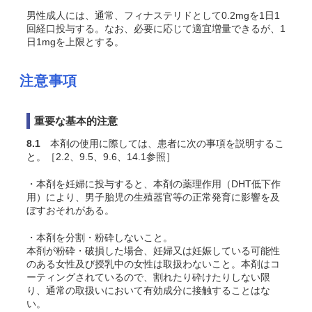
男性成人には、通常、フィナステリドとして0.2mgを1日1
回経口投与する。なお、必要に応じて適宜増量できるが、1
日1mgを上限とする。
注意事項
重要な基本的注意
8.1
本剤の使用に際しては、患者に次の事項を説明するこ
と。［2.2、9.5、9.6、14.1参照］
・本剤を妊婦に投与すると、本剤の薬理作用（DHT低下作
用）により、男子胎児の生殖器官等の正常発育に影響を及
ぼすおそれがある。
・本剤を分割・粉砕しないこと。
本剤が粉砕・破損した場合、妊婦又は妊娠している可能性
のある女性及び授乳中の女性は取扱わないこと。本剤はコ
ーティングされているので、割れたり砕けたりしない限
り、通常の取扱いにおいて有効成分に接触することはな
い。