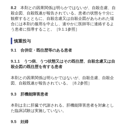
8.2
本剤との因果関係は明らかではないが、自殺念慮、自
殺企図、自殺既遂が報告されている。患者の状態を十分に
観察するとともに、自殺念慮又は自殺企図があらわれた場
合には本剤の服用を中止し、速やかに医師等に連絡するよ
う患者に指導すること。［9.1.1参照］
慎重投与
9.1 合併症・既往歴等のある患者
9.1.1 うつ病、うつ状態又はその既往歴、自殺念慮又は自
殺企図の既往歴を有する患者
本剤との因果関係は明らかではないが、自殺念慮、自殺企
図、自殺既遂が報告されている。［8.2参照］
9.3 肝機能障害患者
本剤は主に肝臓で代謝される。肝機能障害患者を対象とし
た臨床試験は実施していない。
9.5 妊婦