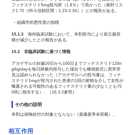
フィナステリド5mg投与群（1.8％）で高かった（相対リス
ク1.70［95％信頼区間：1.23-2.34］）との報告がある
。
組織学的悪性度の指標
＊
15.1.3
海外臨床試験において、本剤投与により前立腺容
積が減少したとの報告がある。
15.2 非臨床試験に基づく情報
アカゲザルの妊娠20日から100日までフィナステリド120n
g/kg/dayを毎日静脈内投与した場合でも雌雄胎児に異常所
見は認められなかった（アカゲザルへの投与量は、フィナ
ステリド1mgが投与された患者の1回の射精を介して女性が
曝露される可能性のあるフィナステリド量の少なくとも75
0倍に相当する）
。［16.3.2参照］
その他の説明
本剤は保険給付の対象とならない（薬価基準未収載）。
相互作用