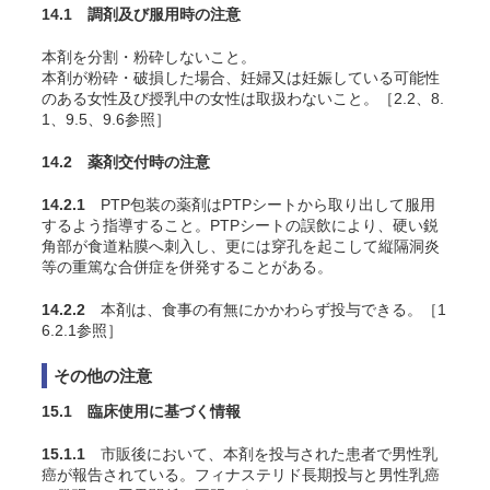
14.1 調剤及び服用時の注意
本剤を分割・粉砕しないこと。
本剤が粉砕・破損した場合、妊婦又は妊娠している可能性
のある女性及び授乳中の女性は取扱わないこと。［2.2、8.
1、9.5、9.6参照］
14.2 薬剤交付時の注意
14.2.1
PTP包装の薬剤はPTPシートから取り出して服用
するよう指導すること。PTPシートの誤飲により、硬い鋭
角部が食道粘膜へ刺入し、更には穿孔を起こして縦隔洞炎
等の重篤な合併症を併発することがある。
14.2.2
本剤は、食事の有無にかかわらず投与できる。［1
6.2.1参照］
その他の注意
15.1 臨床使用に基づく情報
15.1.1
市販後において、本剤を投与された患者で男性乳
癌が報告されている。フィナステリド長期投与と男性乳癌