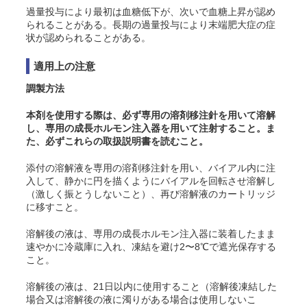
過量投与により最初は血糖低下が、次いで血糖上昇が認め
られることがある。長期の過量投与により末端肥大症の症
状が認められることがある。
適用上の注意
調製方法
本剤を使用する際は、必ず専用の溶剤移注針を用いて溶解
し、専用の成長ホルモン注入器を用いて注射すること。ま
た、必ずこれらの取扱説明書を読むこと。
添付の溶解液を専用の溶剤移注針を用い、バイアル内に注
入して、静かに円を描くようにバイアルを回転させ溶解し
（激しく振とうしないこと）、再び溶解液のカートリッジ
に移すこと。
溶解後の液は、専用の成長ホルモン注入器に装着したまま
速やかに冷蔵庫に入れ、凍結を避け2〜8℃で遮光保存する
こと。
溶解後の液は、21日以内に使用すること（溶解後凍結した
場合又は溶解後の液に濁りがある場合は使用しないこ