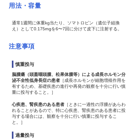
用法・容量
通常1週間に体重kg当たり、ソマトロピン（遺伝子組換
え）として0.175mgを6〜7回に分けて皮下に注射する。
注意事項
慎重投与
脳腫瘍（頭蓋咽頭腫、松果体腫等）による成長ホルモン分
泌不全性低身長症の患者
［成長ホルモンが細胞増殖作用を
有するため、基礎疾患の進行や再発の観察を十分に行い慎
重に投与すること。］
心疾患、腎疾患のある患者
［ときに一過性の浮腫があらわ
れることがあるので、特に心疾患、腎疾患のある患者に投
与する場合には、観察を十分に行い慎重に投与するこ
と。］
過量投与