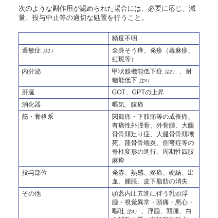
次のような副作用が認められた場合には、必要に応じ、減
量、投与中止等の適切な処置を行うこと。
頻度不明
過敏症
全身
そう
痒、発疹（蕁麻疹、
注1）
紅斑等）
内分泌
甲状腺機能低下症
、耐
注2）
糖能低下
注3）
肝臓
GOT、GPTの上昇
消化器
嘔気、腹痛
筋・骨格系
関節痛・下肢痛等の成長痛、
有痛性外脛骨、外骨腫、大腿
骨骨頭辷り症、大腿骨骨頭壊
死、踵骨骨端炎、側弯症等の
脊柱変形の進行、周期性四肢
麻痺
投与部位
発赤、熱感、疼痛、硬結、
出
血、腫脹、
皮下脂肪の消失
その他
頭蓋内圧亢進に伴う乳頭浮
腫・視覚異常・頭痛・悪心・
嘔吐
、浮腫、頭痛、白
注4）