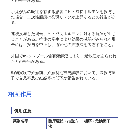
との報告がある。
小児がんの既往を有する患者にヒト成長ホルモンを投与し
た場合、二次性腫瘍の発現リスクが上昇するとの報告があ
る。
連続投与した場合、ヒト成長ホルモンに対する抗体が生じ
ることがある。抗体の産生により効果の減弱がみられる場
合には、投与を中止し、適宜他の治療法を考慮すること。
外国で
m
-クレゾール含有溶解液により、過敏症があらわれ
たとの報告がある。
動物実験で妊娠前、妊娠初期投与試験において、高投与量
群で交尾率及び妊娠率の低下が報告されている。
相互作用
併用注意
薬剤名等
臨床症状・措置方
機序・危険因子
法