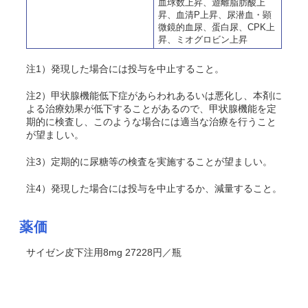
血球数上昇、遊離脂肪酸上
昇、血清P上昇、尿潜血・顕
微鏡的血尿、蛋白尿、CPK上
昇、ミオグロビン上昇
注1）発現した場合には投与を中止すること。
注2）甲状腺機能低下症があらわれあるいは悪化し、本剤に
よる治療効果が低下することがあるので、甲状腺機能を定
期的に検査し、このような場合には適当な治療を行うこと
が望ましい。
注3）定期的に尿糖等の検査を実施することが望ましい。
注4）発現した場合には投与を中止するか、減量すること。
薬価
サイゼン皮下注用8mg 27228円／瓶