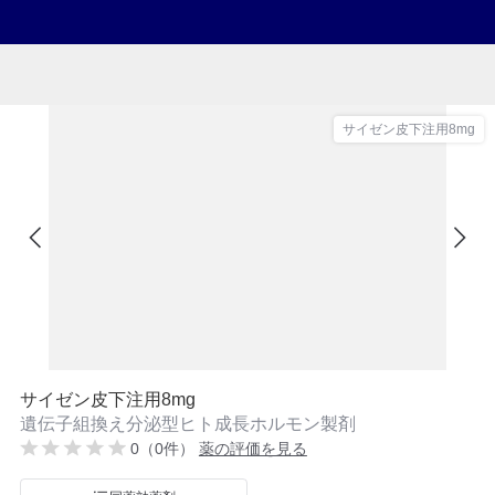
サイゼン皮下注用8mg
サイゼン皮下注用8mg
遺伝子組換え分泌型ヒト成長ホルモン製剤
0（0件）
薬の評価を見る