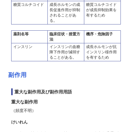
糖質コルチコイド
成長ホルモンの成
糖質コルチコイド
長促進作用が抑制
が成長抑制効果を
されることがあ
有するため
る。
薬剤名等
臨床症状・措置方
機序・危険因子
法
インスリン
インスリンの血糖
成長ホルモンが抗
降下作用が減弱す
インスリン様作用
ることがある。
を有するため
副作用
重大な副作用及び副作用用語
重大な副作用
（頻度不明）
けいれん