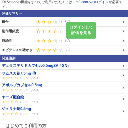
DI Stationの機能をすべてご利用いただくには、
m3.comへのログイン
が必要で
す。
評価サマリー
総合
ログインして
副作用頻度
評価を見る
持続性
エビデンスの確かさ
関連薬剤
デュタステリドカプセル0.5mgZA「SN」
サムスカ錠7.5mg 他
アボルブカプセル0.5mg
ヤーズ配合錠
ジュリナ錠0.5mg
はじめてご利用の方